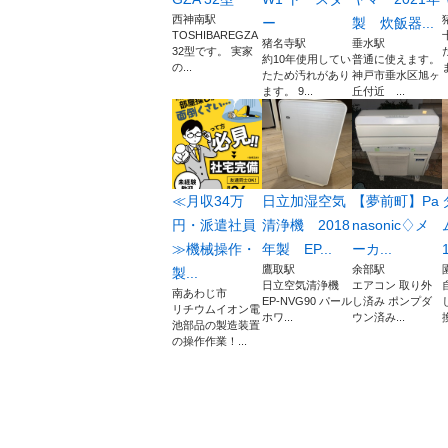
西神南駅
ー
製 炊飯器...
TOSHIBAREGZA
猪名寺駅
垂水駅
32型です。 実家
約10年使用してい
普通に使えます。
の...
たため汚れがあり
神戸市垂水区旭ヶ
ます。 9...
丘付近 ...
≪月収34万
日立加湿空気
【夢前町】Pa
円・派遣社員
清浄機 2018
nasonic♢ メ
≫機械操作・
年製 EP...
ーカ...
鷹取駅
余部駅
製...
日立空気清浄機
エアコン 取り外
南あわじ市
EP-NVG90 パール
し済み ポンプダ
リチウムイオン電
ホワ...
ウン済み...
池部品の製造装置
の操作作業！...