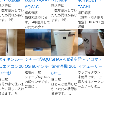
猪名寺駅
猪名寺駅
AQW-G...
TACHI ...
十数年使用してい
十数年使用してい
猪名寺駅
県庁前駅
たため汚れがあり
たため汚れがあり
価格相談応じま
【無料・引き取り
ます。 9月...
ます。 9月...
す。 4年使用して
限定】HITACHI 洗
いたため少々...
濯機...
ダイキンルー
シャープAQU
SHARP加湿空
雅～アロマデ
ムエアコン20
OS 60インチ
気清浄機 201
ィフューザー
道場南口駅
ウッディタウン...
14年製
0年...
シャープAQUOS
未使用です。 ご
園田駅
塚口駅
の60インチです。
購入後はノークレ
自分の家で使いま
ほとんど使用しな
普通に...
ームノーリタ...
した。新しい入れ
かったため状態は
換えます。ち...
良好です。 ...