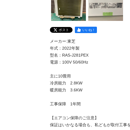
ポスト
いいね！
メーカー:東芝

年式：2022年製

型名：RAS-J281PEX

電源：100V 50/60Hz

主に10畳用

冷房能力　2.8KW

暖房能力　3.6KW

工事保障　1年間

【エアコン保障のご注意】

保証はいかなる場合も、私どもが取付工事