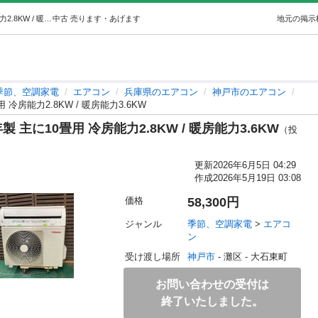
K06496 中古エアコン 東芝 2022年製 主に10畳用 冷房能力2.8KW / 暖房能力3.6KW (KNI エアコン屋) 神戸の季節、空調家電《エアコン》の中古あげます・譲ります｜ジモティーで不用品の処分
中古
売ります・あげます
地元の掲示
季節、空調家電
エアコン
兵庫県のエアコン
神戸市のエアコン
用 冷房能力2.8KW / 暖房能力3.6KW
年製 主に10畳用 冷房能力2.8KW / 暖房能力3.6KW
（投
更新
2026年6月5日 04:29
作成
2026年5月19日 03:08
価格
58,300円
ジャンル
季節、空調家電
 > 
エアコ
ン
受け渡し場所
神戸市
 - 灘区
 - 大石東町
お問い合わせの受付は
終了いたしました。