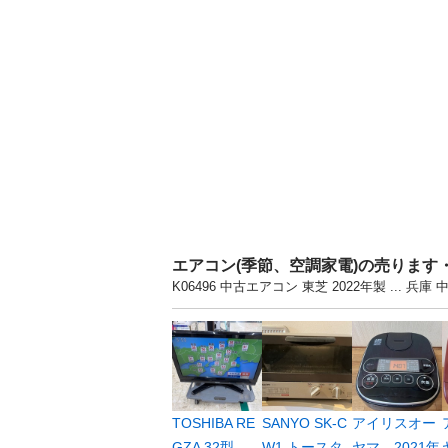
エアコン(季節、空調家電)の売ります
K06496 中古エアコン 東芝 2022年製 .
TOSHIBA RE
SANYO SK-C
アイリスオー
GZA 32型
W1 トースタ
ヤマ 2021年