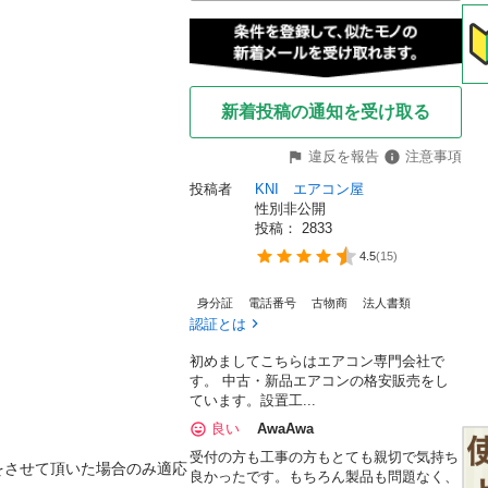
新着投稿の通知を受け取る
違反を報告
注意事項
投稿者
KNI　エアコン屋
性別非公開
投稿： 
2833
4.5
(
15
)
身分証
電話番号
古物商
法人書類
認証とは
初めましてこちらはエアコン専門会社で
す。 中古・新品エアコンの格安販売をし
ています。設置工...
良い
AwaAwa
受付の方も工事の方もとても親切で気持ち
をさせて頂いた場合のみ適応
良かったです。もちろん製品も問題なく、