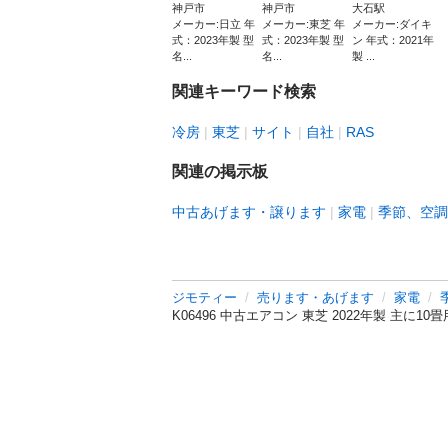
神戸市
神戸市
大石駅
メーカー:日立 年
メーカー:東芝 年
メーカー:ダイキ
式：2023年製 型
式：2023年製 型
ン 年式：2021年
名...
名...
製 ...
関連キーワード検索
冷房
東芝
サイト
自社
RAS
関連の掲示板
中古あげます・譲ります
家電
季節、空調
ジモティー
売ります・あげます
家電
K06496 中古エアコン 東芝 2022年製 主に10畳