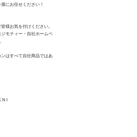
にお任せください！

皆様お気を付けください。

はジモティー・自社ホームペ

コンはすべて自社商品ではあ
I
