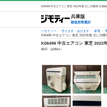
兵庫
版
都道府県選択
ジモティー
売ります・あげます
家電
K06496 中古エアコン 東芝 2022年製 主に10畳
K06496 中古エアコン 東芝 2022
稿ID : 1p98e1）