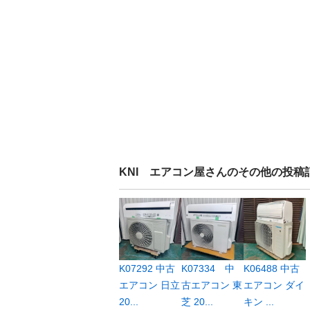
KNI エアコン屋
さんのその他の投稿
K07292 中古
K07334 中
K06488 中古
エアコン 日立
古エアコン 東
エアコン ダイ
20...
芝 20...
キン ...