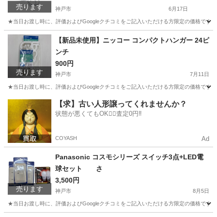
売ります
神戸市
6月17日
★当日お渡し時に、評価およびGoogleクチコミをご記入いただける方限定の価格です
兵庫
神戸市
その他
【新品未使用】ニッコー コンパクトハンガー 24ピ
ンチ
900円
売ります
神戸市
7月11日
★当日お渡し時に、評価およびGoogleクチコミをご記入いただける方限定の価格です。
兵庫
神戸市
洗濯用品
ニッコー
【求】古い人形譲ってくれませんか？
状態が悪くてもOK🙆‍♀️査定0円‼️
COYASH
Ad
Panasonic コスモシリーズ スイッチ3点+LED電
球セット さ
3,500円
売ります
神戸市
8月5日
★当日お渡し時に、評価およびGoogleクチコミをご記入いただける方限定の価格です。 ご了承