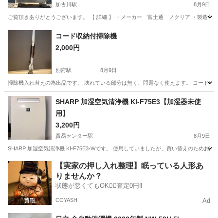
加古川駅
8月9日
ご覧頂きありがとうございます。 【 詳細 】 ・メーカー 富士通 ノクリア ・製造年 202
兵庫
加古川市
加古川駅
季節、空調家電
屋根
コード収納付掃除機
2,000円
別府駅
8月9日
掃除機入れ替えの為出品です。 壊れている部分は無く、問題なく使えます。 コード収
兵庫
加古川市
別府駅
生活家電
コード
SHARP 加湿空気清浄機 KI-F75E3【加湿器未使
用】
3,200円
貿易センター駅
8月9日
SHARP 加湿空気清浄機 KI-F75E3-Wです。 使用していましたが、買い替えのた
兵庫
神戸市
貿易センター駅
季節、空調家電
【実家の押し入れ整理】眠っている人形あ
りませんか？
状態が悪くてもOK🙆‍♀️査定0円‼️
COYASH
Ad