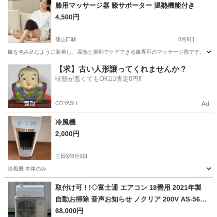
兵庫
明石市
西明石駅
テレビ
膝用マッサージ器 膝サポーター 温熱機能付き
4,500円
篠山口駅
8月9日
膝を包み込むように装着し、温熱と振動でケアできる膝専用のマッサージ器です。 - 用途: 膝用
兵庫
丹波篠山市
篠山口駅
美容家電
【求】古い人形譲ってくれませんか？
状態が悪くてもOK🙆‍♀️査定0円‼️
COYASH
Ad
冷風機
2,000円
三田駅
8月9日
冷風機 本体のみ
兵庫
三田市
三田駅
季節、空調家電
取付け可 ! !◇富士通 エアコン 18畳用 2021年製
自動お掃除 音声お知らせ ノクリア 200V AS-560C
2E8洗浄済み ! 保証付 ! 取り外し無料 ! !
68,000円