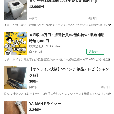
日立 全自動洗濯機 2023年製 NW-50H 5kg
12,000円
神戸市
8月9日
★当日お渡し時に、評価およびGoogleクチコミをご記入いただける方限定の価格です。 ご了
兵庫
神戸市
生活家電
画像
≪月収34万円・派遣社員≫機械操作・製造補助
時給1,490円
株式会社BREXA Next
南あわじ市
提携サイト
リチウムイオン電池部品の製造装置の操作作業！未経験活躍中★20～50代の男性活躍中
兵庫
南あわじ市
その他
【オンライン決済】52インチ 液晶テレビ【ジャン
ク品】
300円
岡本駅
8月9日
目立つ外傷などはありません。2年前に突然つかなくなったまま放置しています。修理方
兵庫
神戸市
岡本駅
テレビ
YA-MANドライヤー
2,240円