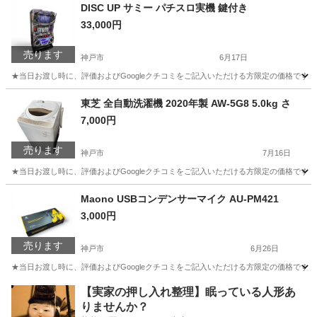
兵庫
神戸市
生活家電
DISC UP サミー パチスロ実機 鍵付き
33,000円
売ります
神戸市
6月17日
★当日お渡し時に、評価およびGoogleクチコミをご記入いただける方限定の価格です。 
兵庫
神戸市
その他
東芝 全自動洗濯機 2020年製 AW-5G8 5.0kg さ
7,000円
売ります
神戸市
7月16日
★当日お渡し時に、評価およびGoogleクチコミをご記入いただける方限定の価格です。ご了承
兵庫
神戸市
生活家電
Maono USBコンデンサーマイク AU-PM421
3,000円
売ります
神戸市
6月26日
★当日お渡し時に、評価およびGoogleクチコミをご記入いただける方限定の価格です。
兵庫
神戸市
その他
【実家の押し入れ整理】眠っている人形あ
りませんか？