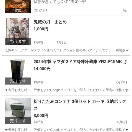
状態が悪くてもOK🙆‍♀️査定0円‼️
COYASH
Ad
鬼滅の刃 まとめ
1,000円
売ります
神戸市
7月6日
人気キャラクターがデザインされたコレクション性の高いアイテムです。 ・劇場版『鬼滅の刃』
兵庫
神戸市
その他
2024年製 ヤマダ 2ドア冷凍冷蔵庫 YRZ-F15MK さ
14,000円
売ります
神戸市
7月23日
★当日お渡し時に、評価およびGoogleクチコミをご記入いただける方限定の価格です。 ご
兵庫
神戸市
キッチン家電
折りたたみコンテナ 3個セット カーキ 収納ボック
ス
8,000円
売ります
神戸市
6月6日
★当日お渡し時に、評価およびGoogleクチコミをご記入いただける方限定の価格です。 ご了