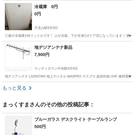
兵庫
神戸市
キッチン家電
無印良品
冷蔵庫 0円
0円
月見山駅
8月9日
三菱の冷蔵庫146リットルです！ 上が冷蔵、下が冷凍の2ドア式になっています！ 飲み
兵庫
神戸市
月見山駅
キッチン家電
地デジアンテナ新品
7,900円
ウッディタウン中央駅
8月9日
地デジアンテナ LS206TMH 地上デジタル MASPRO マスプロ 超高性能 UHF 微弱電界
兵庫
三田市
ウッディタウン中央駅
テレビ
もっと見る
まっくすま
さんのその他の投稿記事：
ブルーガラス デスクライト テーブルランプ
500円