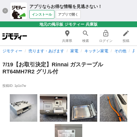
アプリならお得な情報を見逃さない！
インストール
アプリで開く
地元の掲示板 ジモティー 兵庫版
兵庫県
検索
ログイン
投稿
ジモティー
売ります・あげます
家電
キッチン家電
その他
兵
7/19【お取引決定】Rinnai ガステーブル
RT64MH7R2 グリル付
投稿ID: 1p1o7w