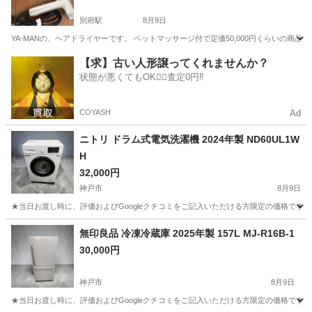
別府駅
8月9日
YA-MANの、ヘアドライヤーです。 ベットマッサージ付で定価50,000円くらいの
兵庫
加古川市
別府駅
美容家電
ドライヤー
【求】古い人形譲ってくれませんか？
状態が悪くてもOK🙆‍♀️査定0円‼️
COYASH
Ad
ニトリ ドラム式電気洗濯機 2024年製 ND60UL1W
H
32,000円
神戸市
8月9日
★当日お渡し時に、評価およびGoogleクチコミをご記入いただける方限定の価格です。 ご
兵庫
神戸市
生活家電
無印良品 冷凍冷蔵庫 2025年製 157L MJ-R16B-1
30,000円
神戸市
8月9日
★当日お渡し時に、評価およびGoogleクチコミをご記入いただける方限定の価格です。 