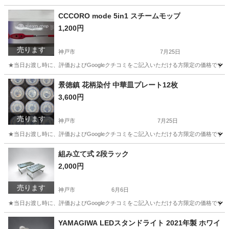
兵庫
神戸市
収納家具
CCCORO mode 5in1 スチームモップ
1,200円
売ります
神戸市
7月25日
★当日お渡し時に、評価およびGoogleクチコミをご記入いただける方限定の価格です。
兵庫
神戸市
生活家電
景徳鎮 花柄染付 中華皿プレート12枚
3,600円
売ります
神戸市
7月25日
★当日お渡し時に、評価およびGoogleクチコミをご記入いただける方限定の価格です
兵庫
神戸市
食器
景徳
組み立て式 2段ラック
2,000円
売ります
神戸市
6月6日
★当日お渡し時に、評価およびGoogleクチコミをご記入いただける方限定の価格です。
兵庫
神戸市
収納家具
YAMAGIWA LEDスタンドライト 2021年製 ホワイ