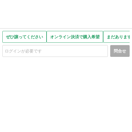
ぜひ譲ってください
オンライン決済で購入希望
まだあります
問合せ
初めての方へ
利用規約
プライバシーポリシー
プライバシー・ステートメント
健全化に資する運用方針
お問い合わせ
運営会社
サイトマップ
ご利用ガイド
フリーワードで探す
PC版で表示
都道府県選択