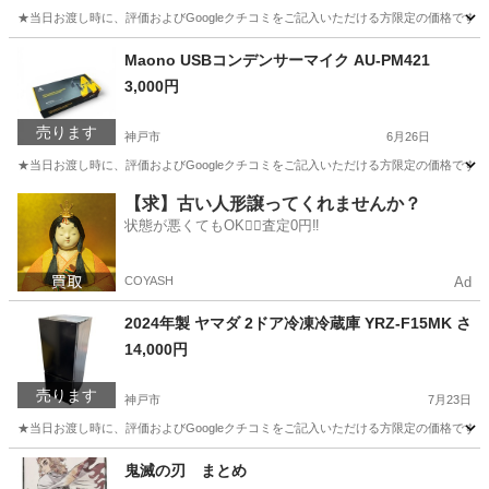
★当日お渡し時に、評価およびGoogleクチコミをご記入いただける方限定の価格です。 ご了承
兵庫
神戸市
生活家電
Maono USBコンデンサーマイク AU-PM421
3,000円
売ります
神戸市
6月26日
★当日お渡し時に、評価およびGoogleクチコミをご記入いただける方限定の価格です。
兵庫
神戸市
その他
【求】古い人形譲ってくれませんか？
状態が悪くてもOK🙆‍♀️査定0円‼️
COYASH
Ad
2024年製 ヤマダ 2ドア冷凍冷蔵庫 YRZ-F15MK さ
14,000円
売ります
神戸市
7月23日
★当日お渡し時に、評価およびGoogleクチコミをご記入いただける方限定の価格です。 ご
兵庫
神戸市
キッチン家電
鬼滅の刃 まとめ