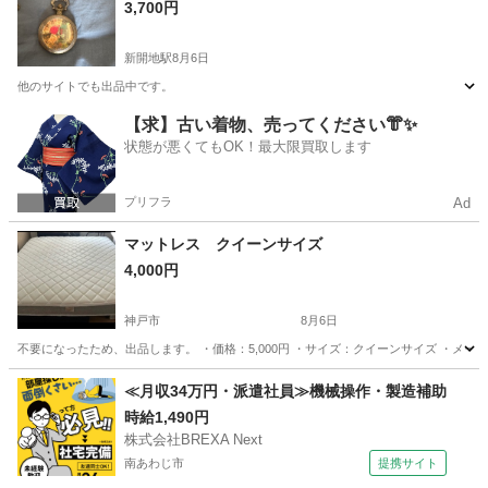
3,700円
新開地駅
8月6日
他のサイトでも出品中です。
兵庫
神戸市
新開地駅
時計
サイト
【求】古い着物、売ってください👘✨
状態が悪くてもOK！最大限買取します
プリフラ
Ad
マットレス クイーンサイズ
4,000円
神戸市
8月6日
不要になったため、出品します。 ・価格：5,000円 ・サイズ：クイーンサイズ ・メーカー
兵庫
神戸市
ベッド
≪月収34万円・派遣社員≫機械操作・製造補助
時給1,490円
株式会社BREXA Next
南あわじ市
提携サイト