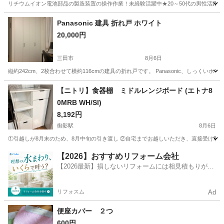
リチウムイオン電池部品の製造装置の操作作業！未経験活躍中★20～50代の男性活躍中
兵庫
南あわじ市
その他
Panasonic 建具 折れ戸 ホワイト
20,000円
三田市
8月6日
縦約242cm、2枚合わせて横約116cmの建具の折れ戸です。 Panasonic、しっ
兵庫
三田市
その他
建具
【ニトリ】食器棚 ミドルレンジボード (エトナ8
0MRB WH/SI)
8,192円
御影駅
8月6日
①引越しが8月末のため、8月中旬の引き渡し ②自宅までお越しいただき、直接受け取れ
兵庫
神戸市
御影駅
収納家具
【2026】おすすめリフォーム会社
【2026最新】損しないリフォームには相見積もりが不
可欠！
リフォスム
Ad
便座カバー ２つ
600円