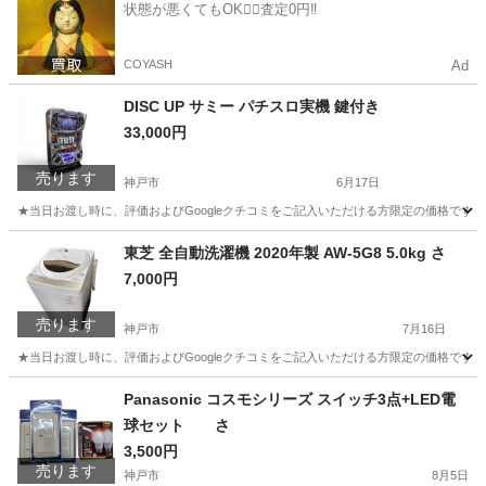
状態が悪くてもOK🙆‍♀️査定0円‼️
COYASH
Ad
DISC UP サミー パチスロ実機 鍵付き
33,000円
売ります
神戸市
6月17日
★当日お渡し時に、評価およびGoogleクチコミをご記入いただける方限定の価格です。 
兵庫
神戸市
その他
東芝 全自動洗濯機 2020年製 AW-5G8 5.0kg さ
7,000円
売ります
神戸市
7月16日
★当日お渡し時に、評価およびGoogleクチコミをご記入いただける方限定の価格です。ご了承
兵庫
神戸市
生活家電
Panasonic コスモシリーズ スイッチ3点+LED電
球セット さ
3,500円
売ります
神戸市
8月5日