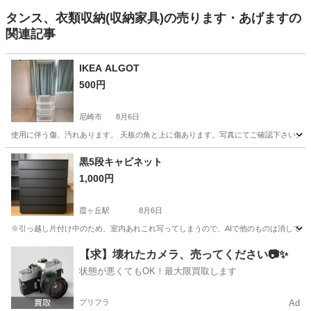
タンス、衣類収納(収納家具)の売ります・あげますの
関連記事
IKEA ALGOT
500円
尼崎市
8月6日
使用に伴う傷、汚れあります。 天板の角と上に傷あります。写真にてご確認下さい。 
兵庫
尼崎市
ドレッサー
黒5段キャビネット
1,000円
霞ヶ丘駅
8月6日
※引っ越し片付け中のため、室内あれこれ写ってしまうので、AIで他のものは消してます。
兵庫
神戸市
霞ヶ丘駅
収納家具
【求】壊れたカメラ、売ってください📷✨
状態が悪くてもOK！最大限買取します
プリフラ
Ad