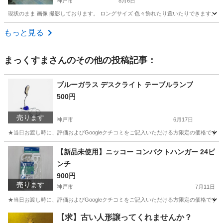
神戸市
8月6日
現状のまま 画像 撮影しております。 ロングサイズ 色々飾れたり置いたりできます。 
兵庫
神戸市
収納家具
ローボード
もっと見る
まっくすま
さんのその他の投稿記事：
ブルーガラス デスクライト テーブルランプ
500円
売ります
神戸市
6月17日
★当日お渡し時に、評価およびGoogleクチコミをご記入いただける方限定の価格です
兵庫
神戸市
その他
【新品未使用】ニッコー コンパクトハンガー 24ピ
ンチ
900円
売ります
神戸市
7月11日
★当日お渡し時に、評価およびGoogleクチコミをご記入いただける方限定の価格です。
兵庫
神戸市
洗濯用品
ニッコー
【求】古い人形譲ってくれませんか？