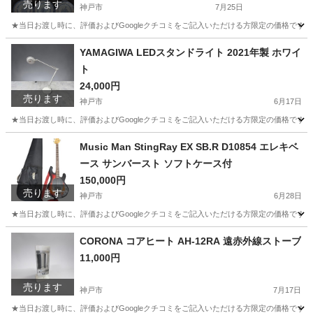
売ります
神戸市
7月25日
★当日お渡し時に、評価およびGoogleクチコミをご記入いただける方限定の価格です
兵庫
神戸市
食器
景徳
YAMAGIWA LEDスタンドライト 2021年製 ホワイ
ト
24,000円
売ります
神戸市
6月17日
★当日お渡し時に、評価およびGoogleクチコミをご記入いただける方限定の価格です。 
兵庫
神戸市
照明器具
Music Man StingRay EX SB.R D10854 エレキベ
ース サンバースト ソフトケース付
150,000円
売ります
神戸市
6月28日
★当日お渡し時に、評価およびGoogleクチコミをご記入いただける方限定の価格です。 ご
兵庫
神戸市
弦楽器、ギター
CORONA コアヒート AH-12RA 遠赤外線ストーブ
11,000円
売ります
神戸市
7月17日
★当日お渡し時に、評価およびGoogleクチコミをご記入いただける方限定の価格です。 ご