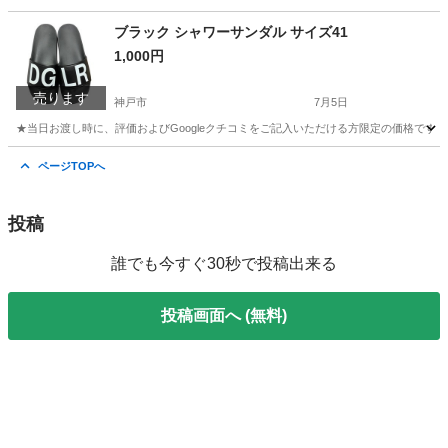
兵庫
神戸市
季節、空調家電
コアヒート
ブラック シャワーサンダル サイズ41
1,000円
売ります
神戸市
7月5日
★当日お渡し時に、評価およびGoogleクチコミをご記入いただける方限定の価格です
兵庫
神戸市
靴
ページTOPへ
投稿
誰でも今すぐ30秒で投稿出来る
投稿画面へ (無料)