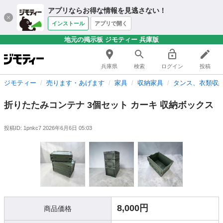
アプリならお得な情報を見逃さない！
インストール
アプリで開く
地元の掲示板 ジモティー 兵庫版
兵庫県
検索
ログイン
投稿
ジモティー
売ります・あげます
家具
収納家具
タンス、衣類収
折りたたみコンテナ 3個セット カーキ 収納ボックス
投稿ID: 1pnkc7
2026年6月6日 05:03
8,000円
商品価格