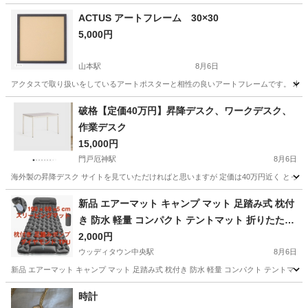
ACTUS アートフレーム 30×30
5,000円
山本駅
8月6日
アクタスで取り扱いをしているアートポスターと相性の良いアートフレームです。 木
兵庫
宝塚市
山本駅
家具
アート
破格【定価40万円】昇降デスク、ワークデスク、
作業デスク
15,000円
門戸厄神駅
8月6日
海外製の昇降デスク サイトを見ていただければと思いますが 定価は40万円近く とって
兵庫
西宮市
門戸厄神駅
オフィス用家具
新品 エアーマット キャンプ マット 足踏み式 枕付
き 防水 軽量 コンパクト テントマット 折りたたみ
エアベッド
2,000円
ウッディタウン中央駅
8月6日
新品 エアーマット キャンプ マット 足踏み式 枕付き 防水 軽量 コンパクト テントマット 折り
兵庫
三田市
ウッディタウン中央駅
寝具
マット
時計