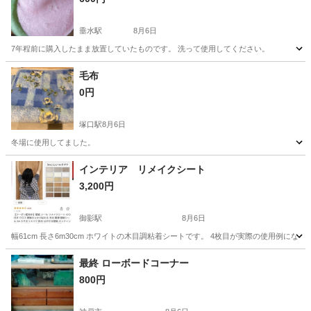
垂水駅
8月6日
7年程前に購入したまま放置していたものです。 洗って使用してください。
兵庫
神戸市
垂水駅
ファブリック、カバー
便座
毛布
0円
塚口駅
8月6日
冬場に使用してました。
兵庫
尼崎市
塚口駅
寝具
毛布
インテリア リメイクシート
3,200円
御影駅
8月6日
幅61cm 長さ6m30cm ホワイトの木目調粘着シートです。 4枚目が実際の使用例に
兵庫
神戸市
御影駅
その他
リメイク
最終 ローボードコーナー
800円