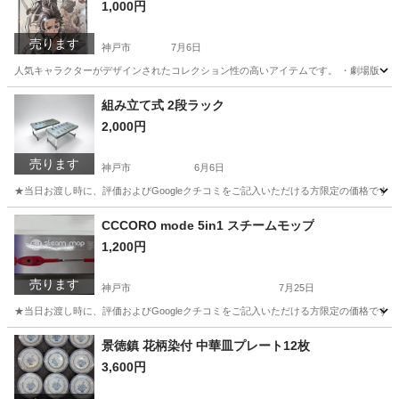
1,000円
売ります
神戸市
7月6日
人気キャラクターがデザインされたコレクション性の高いアイテムです。 ・劇場版『鬼滅の刃』
兵庫
神戸市
その他
組み立て式 2段ラック
2,000円
売ります
神戸市
6月6日
★当日お渡し時に、評価およびGoogleクチコミをご記入いただける方限定の価格です。
兵庫
神戸市
収納家具
CCCORO mode 5in1 スチームモップ
1,200円
売ります
神戸市
7月25日
★当日お渡し時に、評価およびGoogleクチコミをご記入いただける方限定の価格です。
兵庫
神戸市
生活家電
景徳鎮 花柄染付 中華皿プレート12枚
3,600円