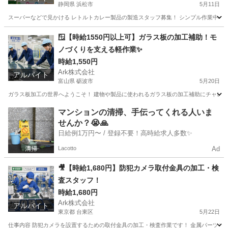
静岡県 浜松市
5月11日
スーパーなどで見かける レトルトカレー製品の製造スタッフ募集！ シンプル作業中心な
静岡
浜松市
工場
時給
🪟【時給1550円以上可】ガラス板の加工補助！モ
ノづくりを支える軽作業✨
時給1,550円
Ark株式会社
アルバイト
富山県 砺波市
5月20日
ガラス板加工の世界へようこそ！ 建物や製品に使われるガラス板の加工補助にチャレンジ
富山
砺波市
工場
マンションの清掃、手伝ってくれる人いま
せんか？😭🙏
日給例1万円〜 / 登録不要！高時給求人多数✨
Lacotto
Ad
🎥【時給1,680円】防犯カメラ取付金具の加工・検
査スタッフ！
時給1,680円
Ark株式会社
アルバイト
東京都 台東区
5月22日
仕事内容 防犯カメラを設置するための取付金具の加工・検査作業です！ 金属パーツを機