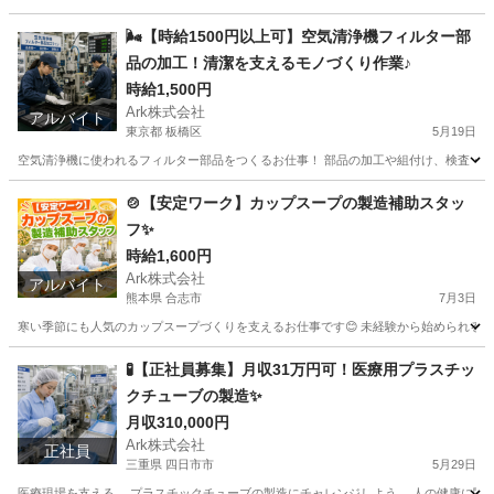
東京
台東区
工場
時給
🌬️【時給1500円以上可】空気清浄機フィルター部
品の加工！清潔を支えるモノづくり作業♪
時給1,500円
Ark株式会社
アルバイト
東京都 板橋区
5月19日
空気清浄機に使われるフィルター部品をつくるお仕事！ 部品の加工や組付け、検査・梱包
東京
板橋区
工場
時給
🍲【安定ワーク】カップスープの製造補助スタッ
フ✨
時給1,600円
Ark株式会社
アルバイト
熊本県 合志市
7月3日
寒い季節にも人気のカップスープづくりを支えるお仕事です😊 未経験から始められるシンプ
熊本
合志市
工場
スタッフ
🧪【正社員募集】月収31万円可！医療用プラスチッ
クチューブの製造✨
月収310,000円
Ark株式会社
正社員
三重県 四日市市
5月29日
医療現場を支える、 プラスチックチューブの製造にチャレンジしよう。 人の健康に関わ