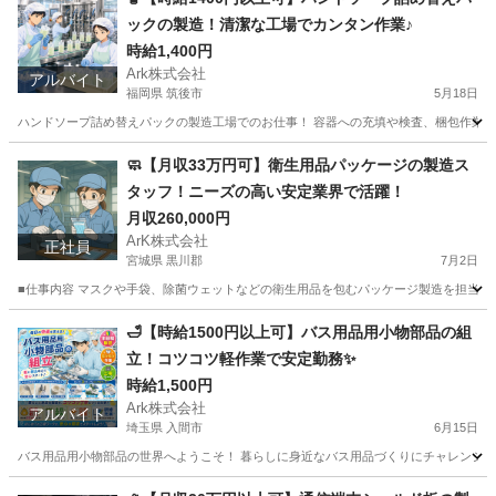
ックの製造！清潔な工場でカンタン作業♪
時給1,400円
Ark株式会社
アルバイト
福岡県 筑後市
5月18日
ハンドソープ詰め替えパックの製造工場でのお仕事！ 容器への充填や検査、梱包作業にチ
福岡
筑後市
工場
時給
🧼【月収33万円可】衛生用品パッケージの製造ス
タッフ！ニーズの高い安定業界で活躍！
月収260,000円
ArK株式会社
正社員
宮城県 黒川郡
7月2日
■仕事内容 マスクや手袋、除菌ウェットなどの衛生用品を包むパッケージ製造を担当しま
宮城
黒川郡
工場
パッケージ
🛁【時給1500円以上可】バス用品用小物部品の組
立！コツコツ軽作業で安定勤務✨
時給1,500円
Ark株式会社
アルバイト
埼玉県 入間市
6月15日
バス用品用小物部品の世界へようこそ！ 暮らしに身近なバス用品づくりにチャレンジしよう。
埼玉
入間市
工場
時給