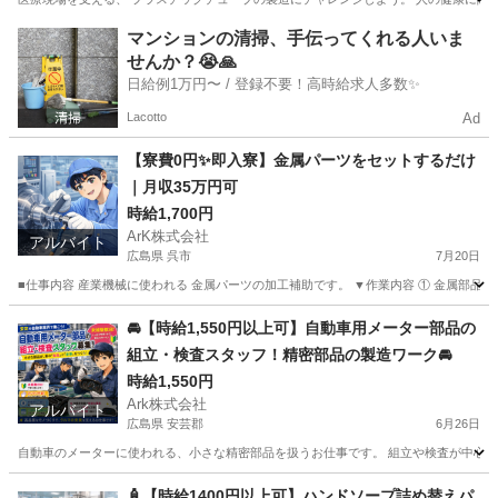
三重
四日市市
工場
マンションの清掃、手伝ってくれる人いま
せんか？😭🙏
日給例1万円〜 / 登録不要！高時給求人多数✨
Lacotto
Ad
【寮費0円✨即入寮】金属パーツをセットするだけ
｜月収35万円可
時給1,700円
ArK株式会社
アルバイト
広島県 呉市
7月20日
■仕事内容 産業機械に使われる 金属パーツの加工補助です。 ▼作業内容 ① 金属部品を
広島
呉市
工場
無料
🚘【時給1,550円以上可】自動車用メーター部品の
組立・検査スタッフ！精密部品の製造ワーク🚘
時給1,550円
Ark株式会社
アルバイト
広島県 安芸郡
6月26日
自動車のメーターに使われる、小さな精密部品を扱うお仕事です。 組立や検査が中心なので、
広島
安芸郡
工場
自動車
🧴【時給1400円以上可】ハンドソープ詰め替えパ