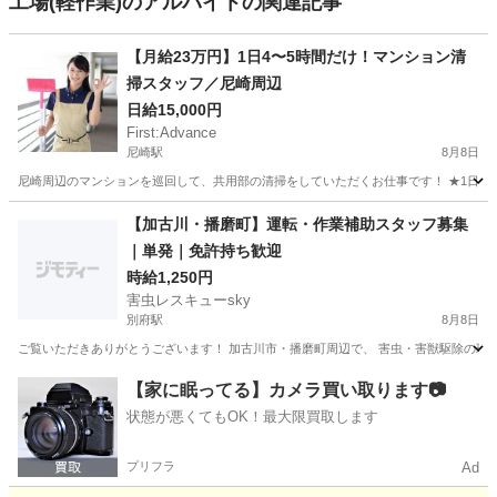
工場(軽作業)のアルバイトの関連記事
【月給23万円】1日4〜5時間だけ！マンション清
掃スタッフ／尼崎周辺
日給15,000円
First:Advance
尼崎駅
8月8日
尼崎周辺のマンションを巡回して、共用部の清掃をしていただくお仕事です！ ★1日4〜5時間
兵庫
尼崎市
尼崎駅
清掃
【加古川・播磨町】運転・作業補助スタッフ募集
｜単発｜免許持ち歓迎
時給1,250円
害虫レスキューsky
別府駅
8月8日
ご覧いただきありがとうございます！ 加古川市・播磨町周辺で、 害虫・害獣駆除の現場へ
兵庫
加古郡
別府駅
運転代行
スタッフ
【家に眠ってる】カメラ買い取ります📷
状態が悪くてもOK！最大限買取します
プリフラ
Ad