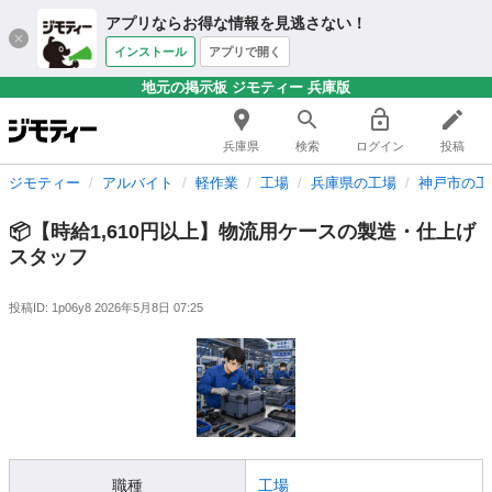
アプリならお得な情報を見逃さない！
インストール
アプリで開く
地元の掲示板 ジモティー 兵庫版
兵庫県
検索
ログイン
投稿
ジモティー
アルバイト
軽作業
工場
兵庫県の工場
神戸市の工
📦【時給1,610円以上】物流用ケースの製造・仕上げ
スタッフ
投稿ID: 1p06y8
2026年5月8日 07:25
職種
工場