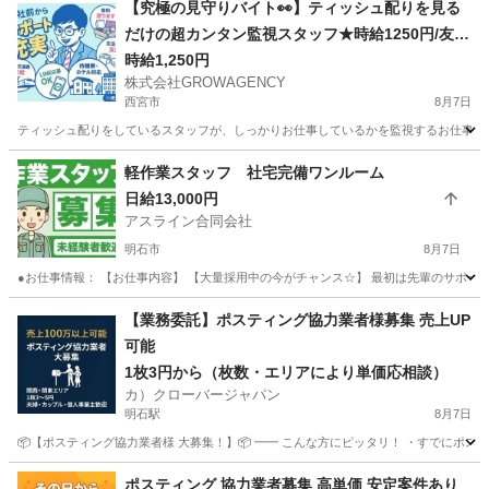
【究極の見守りバイト👀】ティッシュ配りを見る
だけの超カンタン監視スタッフ★時給1250円/友達
へのネタにも(笑)
時給1,250円
株式会社GROWAGENCY
西宮市
8月7日
ティッシュ配りをしているスタッフが、しっかりお仕事しているかを監視するお仕事！ カンタ
兵庫
西宮市
その他
時給
軽作業スタッフ 社宅完備ワンルーム
日給13,000円
アスライン合同会社
明石市
8月7日
●お仕事情報： 【お仕事内容】 【大量採用中の今がチャンス☆】 最初は先輩のサポート
兵庫
明石市
軽作業
スタッフ
【業務委託】ポスティング協力業者様募集 売上UP
可能
1枚3円から（枚数・エリアにより単価応相談）
カ）クローバージャパン
明石駅
8月7日
📦【ポスティング協力業者様 大募集！】📦 ━━ こんな方にピッタリ！ ・すでにポステ
兵庫
明石市
明石駅
軽作業
業務委託
ポスティング 協力業者募集 高単価 安定案件あり