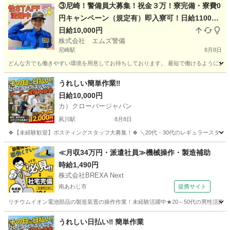
③尼崎！警備員大募集！祝金３万！寮完備・寮費0
円キャンペーン（規定有）即入寮可！日給11000
(各種手当含む・規定有) 電話面接 履歴書不要
日給10,000円
株式会社 エムズ警備
スマホ契約サポートあり
尼崎駅
8月8日
どんな方でも働きやすい環境を用意してお待ちしております。 最短で働けるようにお手
兵庫
尼崎市
尼崎駅
警備員
留学生
うれしい簡単作業‼
日給10,000円
カ）クローバージャパン
夙川駅
8月8日
🍀【未経験歓迎】ポスティングスタッフ大募集！🍀 ＼20代・30代のレギュラースタッフ
兵庫
西宮市
夙川駅
軽作業
スタッフ
≪月収34万円・派遣社員≫機械操作・製造補助
時給1,490円
株式会社BREXA Next
南あわじ市
提携サイト
リチウムイオン電池部品の製造装置の操作作業！未経験活躍中★20～50代の男性活躍中
兵庫
南あわじ市
その他
うれしい日払い‼ 簡単作業