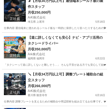
📡【月収30万円以上可】通信端末シールド板の製
作スタッフ
月収250,000円
ArK株式会社
正社員
埼玉県 上尾市
5月18日
仕事内容 通信端末に使われるシールド板を一時的に保持したり並べたりするための受け台
埼玉
上尾市
工場
【道に詳しくなくても安心】ナビ・アプリ活用の
タクシードライバー
月収350,000円
Ark株式会社
正社員
福岡県 福岡市
6月22日
「タクシーって道に詳しくないと難しそう…」 そんな不安がある方でも安心して始められ
福岡
福岡市
ドライバー
未経験
🪛【月収34万円以上可】調整プレート補助台の組
立スタッフ
月収266,000円
ArK株式会社
正社員
香川県 観音寺市
6月16日
仕事内容 調整プレートを支えるための補助台や周辺部材を組み立てるお仕事です。 設備