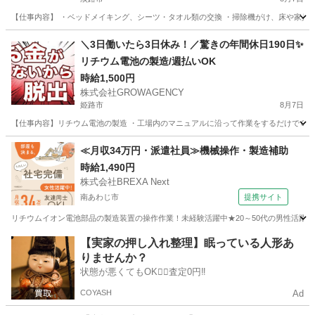
【仕事内容】 ・ベッドメイキング、シーツ・タオル類の交換 ・掃除機がけ、床や家具の
兵庫
淡路市
清掃
＼3日働いたら3日休み！／驚きの年間休日190日✨
リチウム電池の製造/週払いOK
時給1,500円
株式会社GROWAGENCY
姫路市
8月7日
【仕事内容】リチウム電池の製造 ・工場内のマニュアルに沿って作業をするだけでＯＫ！ 〜
兵庫
姫路市
工場
時給
≪月収34万円・派遣社員≫機械操作・製造補助
時給1,490円
株式会社BREXA Next
南あわじ市
提携サイト
リチウムイオン電池部品の製造装置の操作作業！未経験活躍中★20～50代の男性活躍中
兵庫
南あわじ市
その他
【実家の押し入れ整理】眠っている人形あ
りませんか？
状態が悪くてもOK🙆‍♀️査定0円‼️
COYASH
Ad