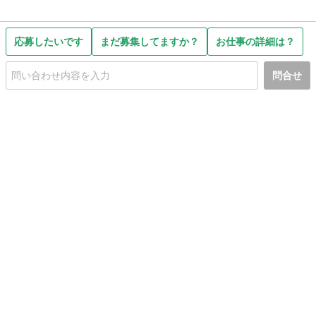
応募したいです
まだ募集してますか？
お仕事の詳細は？
問合せ
初めての方へ
利用規約
プライバシーポリシー
プライバシー・ステートメント
健全化に資する運用方針
お問い合わせ
運営会社
サイトマップ
ご利用ガイド
フリーワードで探す
PC版で表示
都道府県選択
特定商取引法の表示
利用者情報の外部送信について