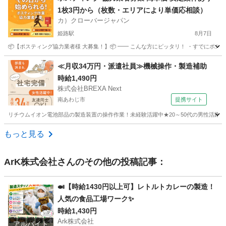
1枚3円から（枚数・エリアにより単価応相談）
カ）クローバージャパン
姫路駅
8月7日
📦【ポスティング協力業者様 大募集！】📦 ━━ こんな方にピッタリ！ ・すでにポステ
兵庫
姫路市
姫路駅
軽作業
業務委託契約
≪月収34万円・派遣社員≫機械操作・製造補助
時給1,490円
株式会社BREXA Next
南あわじ市
提携サイト
リチウムイオン電池部品の製造装置の操作作業！未経験活躍中★20～50代の男性活躍中
兵庫
南あわじ市
その他
もっと見る
ArK株式会社
さんのその他の投稿記事：
🍛【時給1430円以上可】レトルトカレーの製造！
人気の食品工場ワーク✨
時給1,430円
Ark株式会社
アルバイト