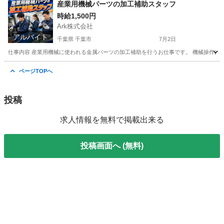
香川
観音寺市
工場
社会保険
産業用機械パーツの加工補助スタッフ
時給1,500円
Ark株式会社
アルバイト
千葉県 千葉市
7月2日
仕事内容 産業用機械に使われる金属パーツの加工補助を行うお仕事です。 機械操作はボ
千葉
千葉市
工場
スタッフ
ページTOPへ
投稿
求人情報を無料で掲載出来る
投稿画面へ (無料)