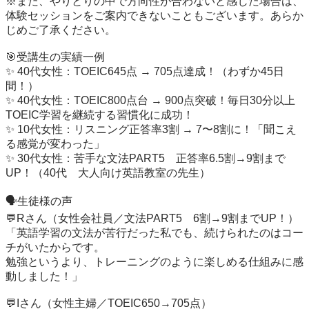
※また、やりとりの中で方向性が合わないと感じた場合は、

体験セッションをご案内できないこともございます。あらか
じめご了承ください。

🎯受講生の実績一例

✨ 40代女性：TOEIC645点 → 705点達成！（わずか45日
間！）

✨ 40代女性：TOEIC800点台 → 900点突破！毎日30分以上
TOEIC学習を継続する習慣化に成功！

✨ 10代女性：リスニング正答率3割 → 7〜8割に！「聞こえ
る感覚が変わった」

✨ 30代女性：苦手な文法PART5　正答率6.5割→9割まで
UP！（40代　大人向け英語教室の先生）

🗣生徒様の声

💬Rさん（女性会社員／文法PART5　6割→9割までUP！）

「英語学習の文法が苦行だった私でも、続けられたのはコー
チがいたからです。

勉強というより、トレーニングのように楽しめる仕組みに感
動しました！」

💬Iさん（女性主婦／TOEIC650→705点）
