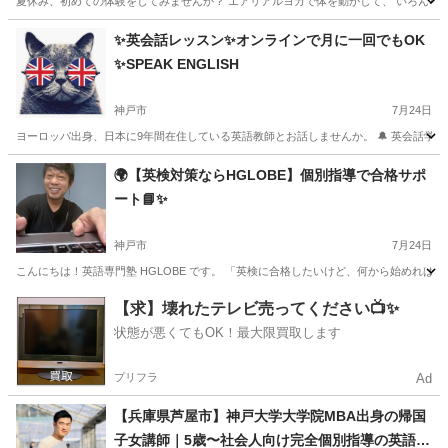
夏休み、初めての体験をしてみませんか？ エアリアルヨガで体を動かして、 いろんなポ
兵庫
神戸市
六甲道駅
英語
エアリアル
✨英会話レッスン✨オンラインで月に一回でもOK
✨SPEAK ENGLISH
神戸市
7月24日
ヨーロッパ出身、日本に9年間在住している英語教師とお話しませんか。 🔔 英会話学校および公立
兵庫
神戸市
英語
フォニックス
🌍【英検対策ならHGLOBE】個別指導で合格サポ
ート📘✨
神戸市
7月24日
こんにちは！英語専門塾 HGLOBE です。 「英検に合格したいけど、何から始めればいい
兵庫
神戸市
英検
オンライン
【求】壊れたテレビ売ってください📺✨
状態が悪くてもOK！最大限買取します
プリフラ
Ad
【兵庫県芦屋市】神戸大学大学院MBA出身の帰国
子女講師｜5歳〜社会人向け完全個別指導の英語教