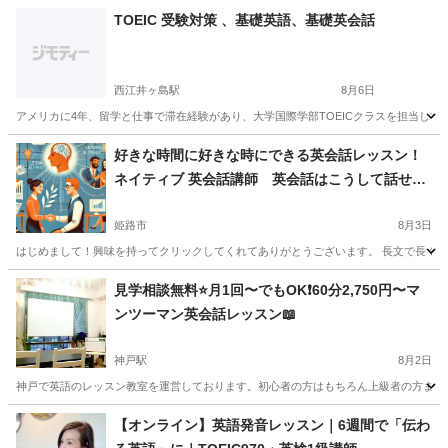
TOEIC 受験対策 、基礎英語、基礎英会話
西江井ヶ島駅
8月6日
アメリカに4年、留学と仕事で滞在経験があり、大学国際学部TOEICクラスを担当しています
兵庫
明石市
西江井ヶ島駅
TOEIC(R)テスト
TOEIC
好きな時間に好きな時にできる英会話レッスン！
ネイティブ 英会話講師 英会話はこうして話せよ
うになる！
姫路市
8月3日
はじめまして！興味を持ってクリックしてくれてありがとうございます。 長文で長くな
兵庫
姫路市
英語
ネイティブ
見学相談無料⭐️月1回〜でもOK❗️60分2,750円〜マ
ンツーマン英会話レッスン📖
神戸駅
8月2日
神戸で英語のレッスン教室を運営しております。初心者の方はもちろん上級者の方まで、
兵庫
神戸市
神戸駅
英会話
フィリピン
【オンライン】英語発音レッスン｜6週間で「伝わ