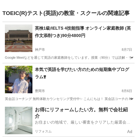
TOEIC(R)テスト(英語)の教室・スクールの関連記事
英検1級/IELTS 4技能指導 オンライン家庭教師 (英
作文添削つき)90分4800円
神戸市
8月7日
Google Meetなどを通じて英語の家庭教師をしています。授業（90分）では読解・リス
兵庫
神戸市
英検
世界史
本気で英語を学びたい方のための短期集中プログ
ラム❣️
豊岡市
8月6日
英会話コーチング 無料体験カウンセリング受付中✨ こんにちは！ 英会話コーチの Momok
兵庫
豊岡市
英語
コーチング
お得にリフォームしたい方。無料で会社紹
介
お住まいの地域で、厳しい審査をクリアした厳選会社
を知ってる？
リフォスム
Ad