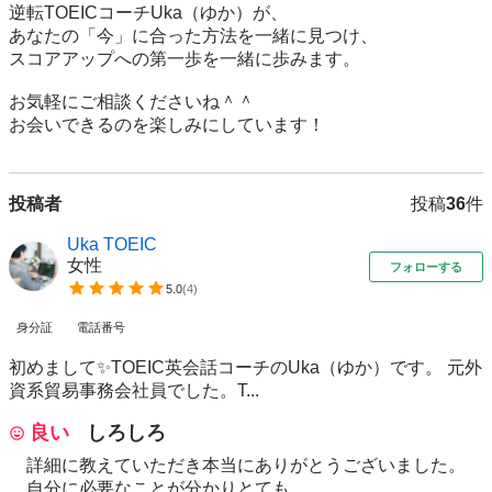
逆転TOEICコーチUka（ゆか）が、

あなたの「今」に合った方法を一緒に見つけ、

スコアアップへの第一歩を一緒に歩みます。

お気軽にご相談くださいね＾＾

お会いできるのを楽しみにしています！
投稿者
投稿
36
件
Uka TOEIC
女性
フォローする
5.0
(
4
)
身分証
電話番号
初めまして✨TOEIC英会話コーチのUka（ゆか）です。 元外
資系貿易事務会社員でした。T...
良い
しろしろ
詳細に教えていただき本当にありがとうございました。
自分に必要なことが分かりとても...