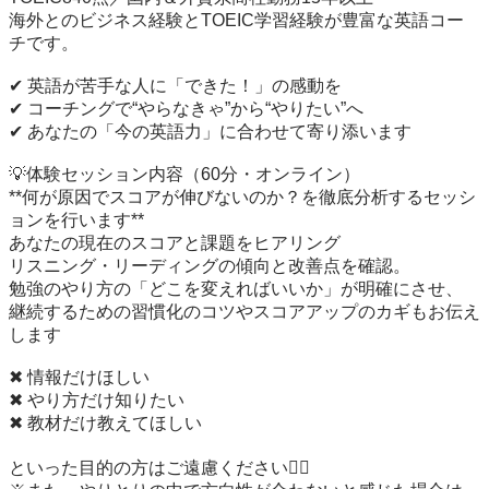
海外とのビジネス経験とTOEIC学習経験が豊富な英語コー
チです。

✔ 英語が苦手な人に「できた！」の感動を

✔ コーチングで“やらなきゃ”から“やりたい”へ

✔ あなたの「今の英語力」に合わせて寄り添います

💡体験セッション内容（60分・オンライン）

**何が原因でスコアが伸びないのか？を徹底分析するセッシ
ョンを行います**

あなたの現在のスコアと課題をヒアリング

リスニング・リーディングの傾向と改善点を確認。

勉強のやり方の「どこを変えればいいか」が明確にさせ、

継続するための習慣化のコツやスコアアップのカギもお伝え
します

✖ 情報だけほしい

✖ やり方だけ知りたい

✖ 教材だけ教えてほしい

といった目的の方はご遠慮ください🙇‍♀️
