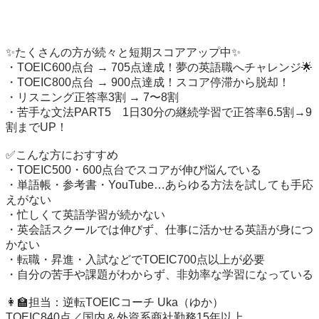
✨たくさんの方が続々と短期スコアアップ中✨

・TOEIC600点台 → 705点達成！夢の英語職へチャレンジ🌟

・TOEIC800点台 → 900点達成！スコア停滞から脱却！　

・リスニング正答率3割 → 7〜8割

・苦手な文法PART5　1日30分の継続学習で正答率6.5割→9
割までUP！

✅こんな方におすすめ

・TOEIC500・600点台でスコアが伸び悩んでいる

・単語帳・参考書・YouTube…あらゆる方法を試しても手応
えがない

・忙しくて英語学習が続かない

・英会話スクールでは伸びず、仕事に活かせる英語が身につ
かない

・転職・昇進・入試などでTOEIC700点以上が必要

・自分の苦手や課題がわからず、非効率な学習になっている

👩‍🏫担当：逆転TOEICコーチ Uka（ゆか）

TOEIC840点／国内＆外資系商社勤務15年以上
