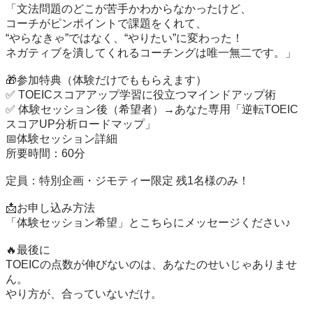
「文法問題のどこが苦手かわからなかったけど、

コーチがピンポイントで課題をくれて、

“やらなきゃ”ではなく、“やりたい”に変わった！

ネガティブを潰してくれるコーチングは唯一無二です。」

🎁参加特典（体験だけでももらえます）

✅ TOEICスコアアップ学習に役立つマインドアップ術

✅ 体験セッション後（希望者）→あなた専用「逆転TOEIC
スコアUP分析ロードマップ」

📅体験セッション詳細

所要時間：60分

定員：特別企画・ジモティー限定 残1名様のみ！

📩お申し込み方法

「体験セッション希望」とこちらにメッセージください♪

🔥最後に

TOEICの点数が伸びないのは、あなたのせいじゃありませ
ん。

やり方が、合っていないだけ。
