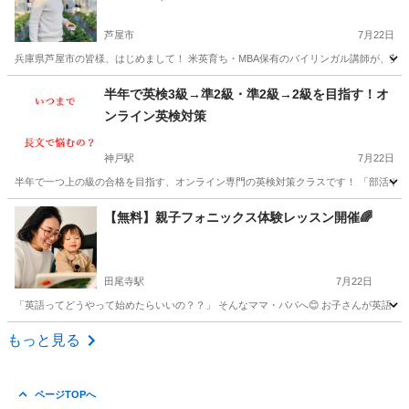
室✨
芦屋市
7月22日
兵庫県芦屋市の皆様、はじめまして！ 米英育ち・MBA保有のバイリンガル講師が、英会
兵庫
芦屋市
英語
5歳
半年で英検3級→準2級・準2級→2級を目指す！オ
ンライン英検対策
神戸駅
7月22日
半年で一つ上の級の合格を目指す、オンライン専門の英検対策クラスです！ 「部活や学校
兵庫
芦屋市
神戸駅
英検
オンライン
【無料】親子フォニックス体験レッスン開催🌈
田尾寺駅
7月22日
「英語ってどうやって始めたらいいの？？」 そんなママ・パパへ😊 お子さんが英語を好きに
兵庫
神戸市
田尾寺駅
英会話
親子
もっと見る
ページTOPへ