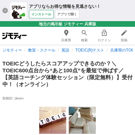
アプリならお得な情報を見逃さない！
インストール
アプリで開く
地元の掲示板 ジモティー 兵庫版
兵庫県
検索
ログイン
投稿
ジモティー
教室・スクール
英語
TOEIC(R)テスト
兵庫県のTOEI
TOEICどうしたらスコアアップできるのか？＼
TOEIC600点台から“あと100点”を最短で伸ばす／
【英語コーチング体験セッション（限定無料）】受付
中！（オンライン）
投稿ID: 1ikwrv