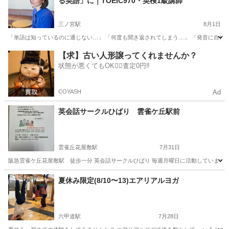
る英語」に｜TOEIC970・英検1級講師
三ノ宮駅
8月1日
「単語は知っているのに通じない…」 「何度も聞き返されてしまう…」 「発音に自信が
兵庫
神戸市
三ノ宮駅
発音
リズム
【求】古い人形譲ってくれませんか？
状態が悪くてもOK🙆‍♀️査定0円‼️
COYASH
Ad
英会話サークルひばり 雲雀ケ丘駅前
雲雀丘花屋敷駅
7月31日
阪急雲雀ケ丘花屋敷駅 徒歩一分 英会話サークルひばり 毎週月曜日に活動しています。
兵庫
宝塚市
雲雀丘花屋敷駅
英語
サークル
夏休み限定(8/10〜13)エアリアルヨガ
六甲道駅
7月28日