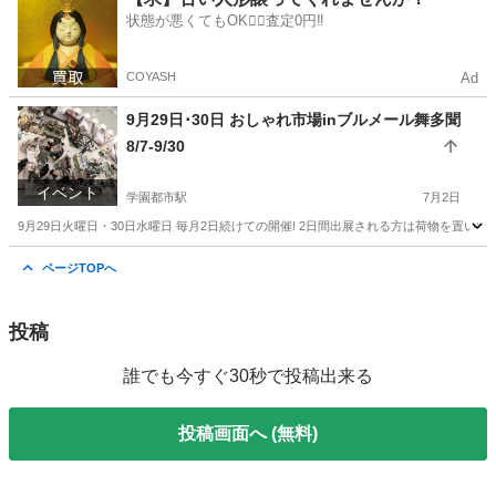
状態が悪くてもOK🙆‍♀️査定0円‼️
ブルメール舞多聞
COYASH
Ad
9月29日･30日 おしゃれ市場inブルメール舞多聞
8/7-9/30
イベント
学園都市駅
7月2日
9月29日火曜日・30日水曜日 毎月2日続けての開催! 2日間出展される方は荷物を置いて
兵庫
神戸市
学園都市駅
フリーマーケット
しまむら
ページTOPへ
投稿
誰でも今すぐ30秒で投稿出来る
投稿画面へ (無料)