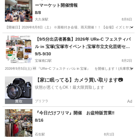
ーマーケット開催情報
8/8
大久保駅
8月6日
【開催日】2026年8月8日（土） ※屋根付き会場、雨天開催！！ 【会場】イズミヤショッ
兵庫
神戸市
大久保駅
フリーマーケット
イズミヤ
【9/5分出店者募集】2026年 URe-C フェスティバ
ル in 宝塚(宝塚市イベント;宝塚市立文化芸術セン
ター)
9/5-9/30
宝塚南口駅
8月2日
2026年9月5日(土) 🆕 『URe–C フェスティバル in 宝塚』 を開催します！
兵庫
宝塚市
宝塚南口駅
フリーマーケット
アップサイクル
【家に眠ってる】カメラ買い取ります📷
状態が悪くてもOK！最大限買取します
プリフラ
Ad
『今日だけフリマ』開催 お盆特販営業‼️
8/16
石生駅
8月1日