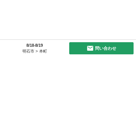
8/18-8/19
問い合わせ
明石市 > 本町
初めての方へ
利用規約
プライバシーポリシー
プライバシー・ステートメント
健全化に資する運用方針
お問い合わせ
運営会社
サイトマップ
ご利用ガイド
フリーワードで探す
PC版で表示
都道府県選択