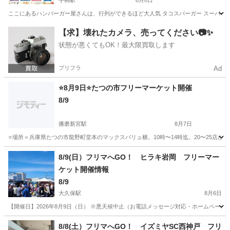
手柄駅
8月8日
ここにあるハンバーガー屋さんは、行列ができるほど大人気 タコスバーガー スーパー
兵庫
姫路市
手柄駅
フリーマーケット
すくい
【求】壊れたカメラ、売ってください📷✨
状態が悪くてもOK！最大限買取します
プリフラ
Ad
⭐8月9日⭐たつの市フリーマーケット開催
8/9
播磨新宮駅
8月7日
⭐場所＝兵庫県たつの市龍野町堂本のマックスバリュ横。10時〜14時迄。20〜25店
兵庫
たつの市
播磨新宮駅
フリーマーケット
フリマ
8/9(日）フリマへGO！ ヒラキ岩岡 フリーマー
ケット開催情報
8/9
大久保駅
8月6日
【開催日】2026年8月9日（日） ※悪天候中止（お電話メッセージ対応・ホームページにて
兵庫
神戸市
大久保駅
フリーマーケット
ブース
8/8(土）フリマへGO！ イズミヤSC西神戸 フリ