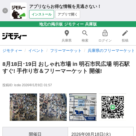
アプリならお得な情報を見逃さない！
インストール
アプリで開く
地元の掲示板 ジモティー 兵庫版
兵庫県
検索
ログイン
投稿
ジモティー
イベント
フリーマーケット
兵庫県のフリーマーケット
8月18日･19日 おしゃれ市場 in 明石市民広場 明石駅
すぐ! 手作り市＆フリーマーケット 開催!
投稿ID: lcdio
2026年5月9日 01:57
開催日
2026年08月18日(火)