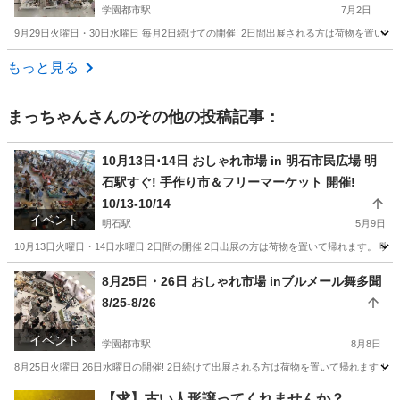
学園都市駅
7月2日
9月29日火曜日・30日水曜日 毎月2日続けての開催! 2日間出展される方は荷物を置いて
兵庫
神戸市
学園都市駅
フリーマーケット
しまむら
もっと見る
まっちゃん
さんのその他の投稿記事：
10月13日･14日 おしゃれ市場 in 明石市民広場 明
石駅すぐ! 手作り市＆フリーマーケット 開催!
10/13-10/14
イベント
明石駅
5月9日
10月13日火曜日・14日水曜日 2日間の開催 2日出展の方は荷物を置いて帰れます。 
兵庫
明石市
明石駅
フリーマーケット
ブース
8月25日・26日 おしゃれ市場 inブルメール舞多聞
8/25-8/26
イベント
学園都市駅
8月8日
8月25日火曜日 26日水曜日の開催! 2日続けて出展される方は荷物を置いて帰れます！ 開
兵庫
神戸市
学園都市駅
フリーマーケット
【求】古い人形譲ってくれませんか？