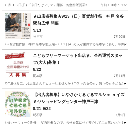
８月 １６日(日) 『今日だけフリマ』開催 お盆特販営業‼️ 午前１０時 〜１
兵庫
丹波市
石生駅
フリーマーケット
セール
★出店者募集★9/13（日）百貨創作祭 神戸 名谷
駅前広場 開催
9/13
神戸市
7月20日
⭐️⭐️百貨創作祭 神戸 名谷駅前広場⭐️⭐️ ⭐️１日4.5万人が乗降する名谷駅にあり、年
兵庫
神戸市
フリーマーケット
キッチンカー
こどもフリーマーケット出店者、企画運営スタッ
フ(大人)募集！
8/22
岡本駅
7月11日
🌻**夏休みに、お店屋さんデビューしませんか？**🌻 ✨売るのも、買うのも子どもが
兵庫
神戸市
岡本駅
フリーマーケット
子ども
【出店者募集】いやさかぐるぐるマルシェ in イズ
ミヤショッピングセンター神戸玉津
9/21-9/22
明石駅
7月9日
シルバーウィーク開催！ 屋内開催なので、天候を気にせず安心してご出店いただけます。 9