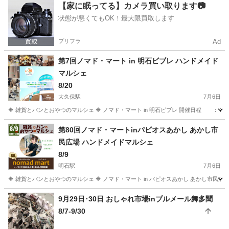
兵庫
神戸市
明石駅
フリーマーケット
玉津
【家に眠ってる】カメラ買い取ります📷
状態が悪くてもOK！最大限買取します
プリフラ
Ad
第7回ノマド・マート in 明石ビブレ ハンドメイド
マルシェ
8/20
大久保駅
7月6日
🔶 雑貨とパンとおやつのマルシェ 🔶 ノマド・マート in 明石ビブレ 開催日程 ： 2026
兵庫
明石市
大久保駅
フリーマーケット
会場
第80回ノマド・マートinパピオスあかし あかし市
民広場 ハンドメイドマルシェ
8/9
明石駅
7月6日
🔶 雑貨とパンとおやつのマルシェ 🔶 ノマド・マート in パピオスあかし あかし市民広場 開
兵庫
明石市
明石駅
フリーマーケット
会場
9月29日･30日 おしゃれ市場inブルメール舞多聞
8/7-9/30