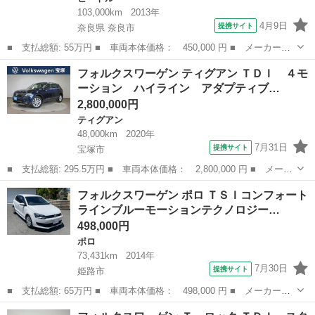
103,000km
2013年
4月9日
提携サイト
奈良県 奈良市
■ 支払総額: 55万円 ■ 車両本体価格： 450,000 円 ■ メーカー
名： フォルクスワーゲン ■ 車種名： ザ・ビートル ■ グレード
奈良
奈良市
ビートル
フォルクスワーゲン ティグアン ＴＤＩ ４モ
名： デザイン ＥＴＣ ディスプレイオーディオ ドラレコ キー
ーション ハイライン アダプティブ…
レス 純正アルミ...
2,800,000円
ティグアン
48,000km
2020年
7月31日
提携サイト
宝塚市
■ 支払総額: 295.5万円 ■ 車両本体価格： 2,800,000 円 ■ メーカ
ー名： フォルクスワーゲン ■ 車種名： ティグアン ■ グレード
兵庫
宝塚市
ティグアン
フォルクスワーゲン ポロ ＴＳＩコンフォート
名： ＴＤＩ ４モーション ハイライン アダプティブクルーズコ
ラインブルーモーションテクノロジー…
ントロー...
498,000円
ポロ
73,431km
2014年
7月30日
提携サイト
姫路市
■ 支払総額: 65万円 ■ 車両本体価格： 498,000 円 ■ メーカー
名： フォルクスワーゲン ■ 車種名： ポロ ■ グレード名： Ｔ
兵庫
姫路市
ポロ