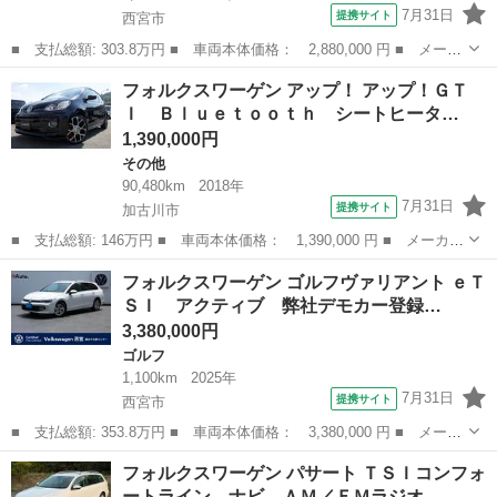
7月31日
提携サイト
西宮市
■ 支払総額: 303.8万円 ■ 車両本体価格： 2,880,000 円 ■ メーカ
ー名： フォルクスワーゲン ■ 車種名： Ｔ－クロス ■ グレード
兵庫
西宮市
フォルクスワーゲン
フォルクスワーゲン アップ！ アップ！ＧＴ
名： ＴＳＩ スタイル 弊社デモカー登録車 新車保証継承２０２
Ｉ Ｂｌｕｅｔｏｏｔｈ シートヒータ…
８年８月...
1,390,000円
その他
90,480km
2018年
7月31日
提携サイト
加古川市
■ 支払総額: 146万円 ■ 車両本体価格： 1,390,000 円 ■ メーカー
名： フォルクスワーゲン ■ 車種名： アップ！ ■ グレード
兵庫
加古川市
その他
フォルクスワーゲン ゴルフヴァリアント ｅＴ
名： アップ！ＧＴＩ Ｂｌｕｅｔｏｏｔｈ シートヒーター アイ
ＳＩ アクティブ 弊社デモカー登録…
ドリングストッ...
3,380,000円
ゴルフ
1,100km
2025年
7月31日
提携サイト
西宮市
■ 支払総額: 353.8万円 ■ 車両本体価格： 3,380,000 円 ■ メーカ
ー名： フォルクスワーゲン ■ 車種名： ゴルフヴァリアント ■
兵庫
西宮市
ゴルフ
フォルクスワーゲン パサート ＴＳＩコンフォ
グレード名： ｅＴＳＩ アクティブ 弊社デモカー登録車 新車保
ートライン ナビ ＡＭ／ＦＭラジオ…