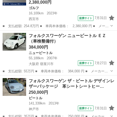
2,380,000円
ゴルフ
16,100km
2023年
7月31日
提携サイト
西宮市
■ 支払総額: 254.8万円 ■ 車両本体価格： 2,380,000 円 ■ メーカ
ー名： フォルクスワーゲン ■ 車種名： ゴルフ ■ グレード
兵庫
西宮市
ゴルフ
フォルクスワーゲン ニュービートル ＥＺ
名： ｅＴＳＩアクティブ プラチナムエディション ７０周年記念
（車検整備付）
モデル 認定...
384,000円
ニュービートル
55,188km
2007年
7月27日
提携サイト
大阪府 寝屋川市
■ 支払総額: 55万円 ■ 車両本体価格： 384,000 円 ■ メーカー
名： フォルクスワーゲン ■ 車種名： ニュービートル ■ グレー
大阪
寝屋川市
ニュービートル
フォルクスワーゲン ザ・ビートル デザインレ
ド名： ＥＺ ■ 排気量： 1600cc ■ ドア枚数： クーペ ■ ミッ
ザーパッケージ 革シートシートヒー…
ショ...
250,000円
ビートル
141,339km
2013年
7月31日
提携サイト
神戸市
■ 支払総額: 35万円 ■ 車両本体価格： 250,000 円 ■ メーカー