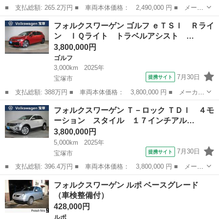
■ 支払総額: 265.2万円 ■ 車両本体価格： 2,490,000 円 ■ メーカ
ー名： フォルクスワーゲン ■ 車種名： ゴルフ ■ グレード
兵庫
尼崎市
ゴルフ
フォルクスワーゲン ゴルフ ｅＴＳＩ Ｒライ
名： ＴＤＩアクティブアドバンス プラチナムエディション 前後
ン ＩＱライト トラベルアシスト …
ドラレコ 液...
3,800,000円
ゴルフ
3,000km
2025年
7月30日
提携サイト
宝塚市
■ 支払総額: 388万円 ■ 車両本体価格： 3,800,000 円 ■ メーカー
名： フォルクスワーゲン ■ 車種名： ゴルフ ■ グレード名：
兵庫
宝塚市
ゴルフ
フォルクスワーゲン Ｔ－ロック ＴＤＩ ４モ
ｅＴＳＩ Ｒライン ＩＱライト トラベルアシスト ヘッドアップ
ーション スタイル １７インチアル…
ディスプレ...
3,800,000円
5,000km
2025年
7月30日
提携サイト
宝塚市
■ 支払総額: 396.4万円 ■ 車両本体価格： 3,800,000 円 ■ メーカ
ー名： フォルクスワーゲン ■ 車種名： Ｔ－ロック ■ グレード
兵庫
宝塚市
フォルクスワーゲン
フォルクスワーゲン ルポ ベースグレード
名： ＴＤＩ ４モーション スタイル １７インチアルミホイー
（車検整備付）
ル ＡＢＳ...
428,000円
ルポ