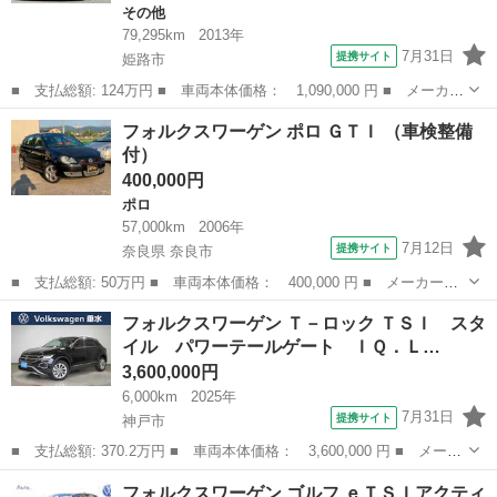
その他
79,295km
2013年
7月31日
提携サイト
姫路市
■ 支払総額: 124万円 ■ 車両本体価格： 1,090,000 円 ■ メーカー
名： フォルクスワーゲン ■ 車種名： シロッコ ■ グレード
兵庫
姫路市
その他
フォルクスワーゲン ポロ ＧＴＩ （車検整備
名： Ｒライン ／禁煙車／ターボ／天張り張替済み／パドルシフト
付）
／Ｗｅｄｓ Ｍ...
400,000円
ポロ
57,000km
2006年
7月12日
提携サイト
奈良県 奈良市
■ 支払総額: 50万円 ■ 車両本体価格： 400,000 円 ■ メーカー
名： フォルクスワーゲン ■ 車種名： ポロ ■ グレード名： Ｇ
奈良
奈良市
ポロ
フォルクスワーゲン Ｔ－ロック ＴＳＩ スタ
ＴＩ ■ 排気量： 1800cc ■ ドア枚数： 5D ■ ミッション：
イル パワーテールゲート ＩＱ．Ｌ…
MT...
3,600,000円
6,000km
2025年
7月31日
提携サイト
神戸市
■ 支払総額: 370.2万円 ■ 車両本体価格： 3,600,000 円 ■ メーカ
ー名： フォルクスワーゲン ■ 車種名： Ｔ－ロック ■ グレード
兵庫
神戸市
フォルクスワーゲン
フォルクスワーゲン ゴルフ ｅＴＳＩアクティ
名： ＴＳＩ スタイル パワーテールゲート ＩＱ．ＬＩＧＨＴ