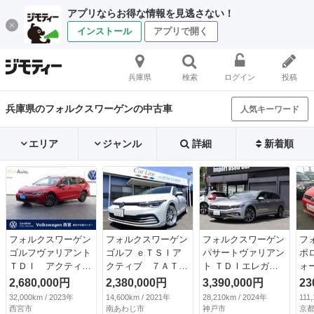
アプリならお得な情報を見逃さない！
インストール
アプリで開く
兵庫県
検索
ログイン
投稿
兵庫県のフォルクスワーゲンの中古車
人気キーワード
エリア
ジャンル
詳細
新着順
フォルクスワーゲン
フォルクスワーゲン
フォルクスワーゲン
フ
ゴルフヴァリアント
ゴルフ ｅＴＳＩア
パサートヴァリアン
ポ
ＴＤＩ アクティブ
クティブ ７ＡＴタ
ト ＴＤＩエレガン
ォ
アドバンス プラチ
ーボ 純正ナビゲー
スアドバンス 新車
コ
2,680,000円
2,380,000円
3,390,000円
23
ナムエディション
ション フルセグＴ
保証継承付 黒革
ビ
32,000km / 2023年
14,600km / 2021年
28,210km / 2024年
111
クリーンディーゼル
Ｖ リアカメラ ヘ
シートヒーター＆ク
ア
西宮市
南あわじ市
神戸市
京都