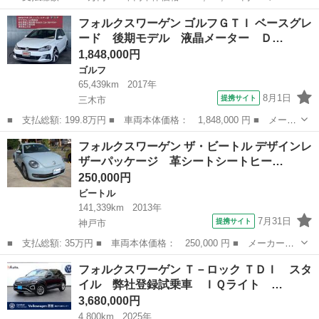
ー名： フォルクスワーゲン ■ 車種名： ポロ ■ グレード名：
兵庫
西宮市
ポロ
フォルクスワーゲン ゴルフＧＴＩ ベースグレ
ＴＳＩハイライン 認定中古車保証１年付き 衝突軽減ブレーキ Ｌ
ード 後期モデル 液晶メーター Ｄ…
ＥＤヘッ...
1,848,000円
ゴルフ
65,439km
2017年
8月1日
提携サイト
三木市
■ 支払総額: 199.8万円 ■ 車両本体価格： 1,848,000 円 ■ メーカ
ー名： フォルクスワーゲン ■ 車種名： ゴルフＧＴＩ ■ グレー
兵庫
三木市
ゴルフ
フォルクスワーゲン ザ・ビートル デザインレ
ド名： ベースグレード 後期モデル 液晶メーター ＤＣＣパッケ
ザーパッケージ 革シートシートヒー…
ージ デ...
250,000円
ビートル
141,339km
2013年
7月31日
提携サイト
神戸市
■ 支払総額: 35万円 ■ 車両本体価格： 250,000 円 ■ メーカー
名： フォルクスワーゲン ■ 車種名： ザ・ビートル ■ グレード
兵庫
神戸市
ビートル
フォルクスワーゲン Ｔ－ロック ＴＤＩ スタ
名： デザインレザーパッケージ 革シートシートヒーター ナビ
イル 弊社登録試乗車 ＩＱライト …
バックカメラ Ｅ...
3,680,000円
4,800km
2025年