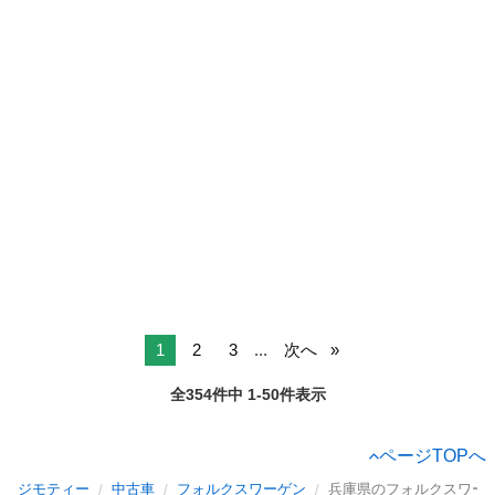
1
2
3
...
次へ
全354件中 1-50件表示
ページTOPへ
ジモティー
中古車
フォルクスワーゲン
兵庫県のフォルクスワー