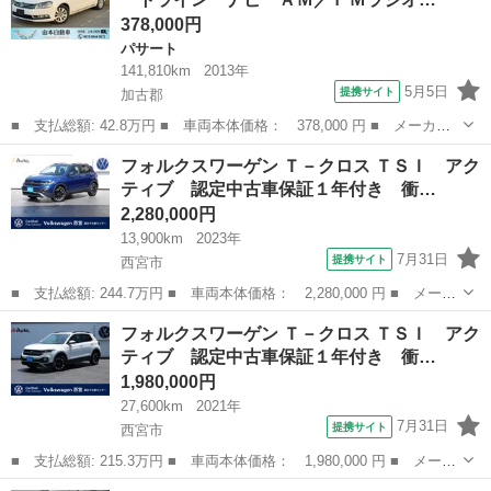
証継承２...
378,000円
パサート
141,810km
2013年
5月5日
提携サイト
加古郡
■ 支払総額: 42.8万円 ■ 車両本体価格： 378,000 円 ■ メーカー
名： フォルクスワーゲン ■ 車種名： パサート ■ グレード
兵庫
加古郡
パサート
フォルクスワーゲン Ｔ－クロス ＴＳＩ アク
名： ＴＳＩコンフォートライン ナビ ＡＭ／ＦＭラジオ Ｂｌｕ
ティブ 認定中古車保証１年付き 衝…
ｅｔｏｏｔｈ Ｔ...
2,280,000円
13,900km
2023年
7月31日
提携サイト
西宮市
■ 支払総額: 244.7万円 ■ 車両本体価格： 2,280,000 円 ■ メーカ
ー名： フォルクスワーゲン ■ 車種名： Ｔ－クロス ■ グレード
兵庫
西宮市
フォルクスワーゲン
フォルクスワーゲン Ｔ－クロス ＴＳＩ アク
名： ＴＳＩ アクティブ 認定中古車保証１年付き 衝突軽減ブレ
ティブ 認定中古車保証１年付き 衝…
ーキ Ｌ...
1,980,000円
27,600km
2021年
7月31日
提携サイト
西宮市
■ 支払総額: 215.3万円 ■ 車両本体価格： 1,980,000 円 ■ メーカ
ー名： フォルクスワーゲン ■ 車種名： Ｔ－クロス ■ グレード
兵庫
西宮市
フォルクスワーゲン