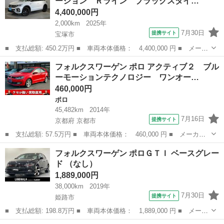
ーション Ｒライン ブラックスタイ…
ンチブラ...
4,400,000円
2,000km
2025年
7月30日
提携サイト
宝塚市
■ 支払総額: 450.2万円 ■ 車両本体価格： 4,400,000 円 ■ メーカ
ー名： フォルクスワーゲン ■ 車種名： Ｔ－ロック ■ グレード
兵庫
宝塚市
フォルクスワーゲン
フォルクスワーゲン ポロ アクティブ２ ブル
名： ＴＤＩ ４モーション Ｒライン ブラックスタイル １９イ
ーモーションテクノロジー ワンオー…
ンチブラ...
460,000円
ポロ
45,482km
2014年
7月16日
提携サイト
京都府 京都市
■ 支払総額: 57.5万円 ■ 車両本体価格： 460,000 円 ■ メーカー
名： フォルクスワーゲン ■ 車種名： ポロ ■ グレード名： ア
京都
京都市
ポロ
フォルクスワーゲン ポロＧＴＩ ベースグレー
クティブ２ ブルーモーションテクノロジー ワンオーナー 禁煙
ド （なし）
純正ナビ ユ...
1,889,000円
38,000km
2019年
7月30日
提携サイト
姫路市
■ 支払総額: 198.8万円 ■ 車両本体価格： 1,889,000 円 ■ メーカ
ー名： フォルクスワーゲン ■ 車種名： ポロＧＴＩ ■ グレード