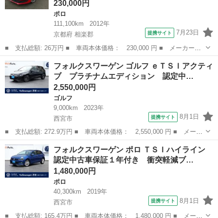
230,000円
ポロ
111,100km
2012年
7月23日
提携サイト
京都府 相楽郡
■ 支払総額: 26万円 ■ 車両本体価格： 230,000 円 ■ メーカー
名： フォルクスワーゲン ■ 車種名： ポロ ■ グレード名： Ｔ
京都
相楽郡
ポロ
フォルクスワーゲン ゴルフ ｅＴＳＩアクティ
ＳＩコンフォートライン エアコン ナビ テレビ １８インチ社外
ブ プラチナムエディション 認定中…
アルミ 電動格納...
2,550,000円
ゴルフ
9,000km
2023年
8月1日
提携サイト
西宮市
■ 支払総額: 272.9万円 ■ 車両本体価格： 2,550,000 円 ■ メーカ
ー名： フォルクスワーゲン ■ 車種名： ゴルフ ■ グレード
兵庫
西宮市
ゴルフ
フォルクスワーゲン ポロ ＴＳＩハイライン
名： ｅＴＳＩアクティブ プラチナムエディション 認定中古車保
認定中古車保証１年付き 衝突軽減ブ…
証１年付き ...
1,480,000円
ポロ
40,300km
2019年
8月1日
提携サイト
西宮市
■ 支払総額: 165.4万円 ■ 車両本体価格： 1,480,000 円 ■ メーカ