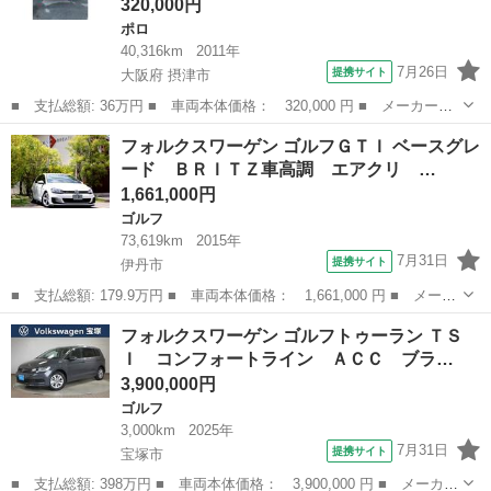
320,000円
ポロ
40,316km
2011年
7月26日
提携サイト
大阪府 摂津市
■ 支払総額: 36万円 ■ 車両本体価格： 320,000 円 ■ メーカー
名： フォルクスワーゲン ■ 車種名： ポロ ■ グレード名： Ｔ
大阪
摂津市
ポロ
フォルクスワーゲン ゴルフＧＴＩ ベースグレ
ＳＩコンフォートライン ■ 排気量： 1200cc ■ ドア枚数： 5D
ード ＢＲＩＴＺ車高調 エアクリ …
■ ...
1,661,000円
ゴルフ
73,619km
2015年
7月31日
提携サイト
伊丹市
■ 支払総額: 179.9万円 ■ 車両本体価格： 1,661,000 円 ■ メーカ
ー名： フォルクスワーゲン ■ 車種名： ゴルフＧＴＩ ■ グレー
兵庫
伊丹市
ゴルフ
フォルクスワーゲン ゴルフトゥーラン ＴＳ
ド名： ベースグレード ＢＲＩＴＺ車高調 エアクリ Ｄｉｓｃｏ
Ｉ コンフォートライン ＡＣＣ ブラ…
ｖｅｒ ...
3,900,000円
ゴルフ
3,000km
2025年
7月31日
提携サイト
宝塚市
■ 支払総額: 398万円 ■ 車両本体価格： 3,900,000 円 ■ メーカー