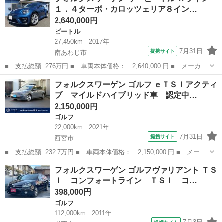
ＴＳＩハイライン バックカメラ ＡＣＣ トラベルアシスト レー
１．４ターボ・カロッツェリア８イン…
ンキープ...
2,640,000円
ビートル
27,450km
2017年
7月31日
提携サイト
南あわじ市
■ 支払総額: 276万円 ■ 車両本体価格： 2,640,000 円 ■ メーカー
名： フォルクスワーゲン ■ 車種名： ザ・ビートル ■ グレード
兵庫
南あわじ市
ビートル
フォルクスワーゲン ゴルフ ｅＴＳＩアクティ
名： Ｒライン １．４ターボ・カロッツェリア８インチナビ・フル
ブ マイルドハイブリッド車 認定中…
セグＴＶ・...
2,150,000円
ゴルフ
22,000km
2021年
7月31日
提携サイト
西宮市
■ 支払総額: 232.7万円 ■ 車両本体価格： 2,150,000 円 ■ メーカ
ー名： フォルクスワーゲン ■ 車種名： ゴルフ ■ グレード
兵庫
西宮市
ゴルフ
フォルクスワーゲン ゴルフヴァリアント ＴＳ
名： ｅＴＳＩアクティブ マイルドハイブリッド車 認定中古車保
Ｉ コンフォートライン ＴＳＩ コ…
証１年付き ...
398,000円
ゴルフ
112,000km
2011年
7月3日