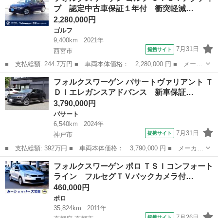
ブ 認定中古車保証１年付 衝突軽減…
レーンキ...
2,280,000円
ゴルフ
9,400km
2021年
7月31日
提携サイト
西宮市
■ 支払総額: 244.7万円 ■ 車両本体価格： 2,280,000 円 ■ メーカ
ー名： フォルクスワーゲン ■ 車種名： ゴルフ ■ グレード
兵庫
西宮市
ゴルフ
フォルクスワーゲン パサートヴァリアント Ｔ
名： ｅＴＳＩアクティブ 認定中古車保証１年付 衝突軽減ブレー
ＤＩエレガンスアドバンス 新車保証…
キ ＩＱライ...
3,790,000円
パサート
6,540km
2024年
7月31日
提携サイト
神戸市
■ 支払総額: 392万円 ■ 車両本体価格： 3,790,000 円 ■ メーカー
名： フォルクスワーゲン ■ 車種名： パサートヴァリアント ■
兵庫
神戸市
パサート
フォルクスワーゲン ポロ ＴＳＩコンフォート
グレード名： ＴＤＩエレガンスアドバンス 新車保証継承付 黒革
ライン フルセグＴＶバックカメラ付…
シート（Ｈ...
460,000円
ポロ
35,824km
2011年
7月26日
提携サイト