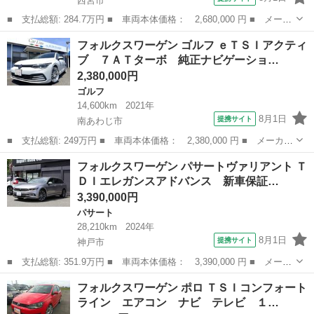
西宮市
■ 支払総額: 284.7万円 ■ 車両本体価格： 2,680,000 円 ■ メーカ
ー名： フォルクスワーゲン ■ 車種名： ゴルフヴァリアント ■
兵庫
西宮市
ゴルフ
フォルクスワーゲン ゴルフ ｅＴＳＩアクティ
グレード名： ＴＤＩ アクティブアドバンス プラチナムエディシ
ブ ７ＡＴターボ 純正ナビゲーショ…
ョン ク...
2,380,000円
ゴルフ
14,600km
2021年
8月1日
提携サイト
南あわじ市
■ 支払総額: 249万円 ■ 車両本体価格： 2,380,000 円 ■ メーカー
名： フォルクスワーゲン ■ 車種名： ゴルフ ■ グレード名：
兵庫
南あわじ市
ゴルフ
フォルクスワーゲン パサートヴァリアント Ｔ
ｅＴＳＩアクティブ ７ＡＴターボ 純正ナビゲーション フルセグ
ＤＩエレガンスアドバンス 新車保証…
ＴＶ リア...
3,390,000円
パサート
28,210km
2024年
8月1日
提携サイト
神戸市
■ 支払総額: 351.9万円 ■ 車両本体価格： 3,390,000 円 ■ メーカ
ー名： フォルクスワーゲン ■ 車種名： パサートヴァリアント
兵庫
神戸市
パサート
フォルクスワーゲン ポロ ＴＳＩコンフォート
■ グレード名： ＴＤＩエレガンスアドバンス 新車保証継承付 黒
ライン エアコン ナビ テレビ １…
革 シー...