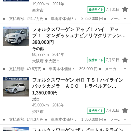
19,000km
2021年
7月31日
提携サイト
西宮市
■ 支払総額: 241.7万円 ■ 車両本体価格： 2,250,000 円 ■ メーカ
ー名： フォルクスワーゲン ■ 車種名： Ｔ－ロック ■ グレード
兵庫
西宮市
フォルクスワーゲン
フォルクスワーゲン アップ！ ハイ アッ
名： ＴＤＩ スタイルデザインパッケージ クリーンディーゼル
プ！ オンダッシュナビ／リヤクリアラン…
車 認定中...
398,000円
その他
80,777km
2014年
7月31日
提携サイト
大阪府 東大阪市
■ 支払総額: 49.8万円 ■ 車両本体価格： 398,000 円 ■ メーカー
名： フォルクスワーゲン ■ 車種名： アップ！ ■ グレード
大阪
東大阪市
その他
フォルクスワーゲン ポロ ＴＳＩハイライン
名： ハイ アップ！ オンダッシュナビ／リヤクリアランスソナー
バックカメラ ＡＣＣ トラベルアシ…
／純正アルミホイ...
1,350,000円
ポロ
45,000km
2018年
7月31日
提携サイト
姫路市
■ 支払総額: 144.3万円 ■ 車両本体価格： 1,350,000 円 ■ メーカ
ー名： フォルクスワーゲン ■ 車種名： ポロ ■ グレード名：
兵庫
姫路市
ポロ
フォルクスワーゲン ザ・ビートル Ｒライン