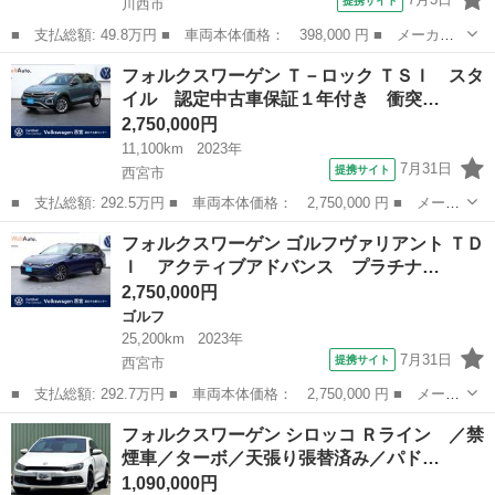
提携サイト
川西市
■ 支払総額: 49.8万円 ■ 車両本体価格： 398,000 円 ■ メーカー
名： フォルクスワーゲン ■ 車種名： ゴルフヴァリアント ■ グ
兵庫
川西市
ゴルフ
フォルクスワーゲン Ｔ－ロック ＴＳＩ スタ
レード名： ＴＳＩ コンフォートライン ＴＳＩ コンフォートラ
イル 認定中古車保証１年付き 衝突…
イン ■ 排...
2,750,000円
11,100km
2023年
7月31日
提携サイト
西宮市
■ 支払総額: 292.5万円 ■ 車両本体価格： 2,750,000 円 ■ メーカ
ー名： フォルクスワーゲン ■ 車種名： Ｔ－ロック ■ グレード
兵庫
西宮市
フォルクスワーゲン
フォルクスワーゲン ゴルフヴァリアント ＴＤ
名： ＴＳＩ スタイル 認定中古車保証１年付き 衝突軽減ブレー
Ｉ アクティブアドバンス プラチナ…
キ ＩＱ...
2,750,000円
ゴルフ
25,200km
2023年
7月31日
提携サイト
西宮市
■ 支払総額: 292.7万円 ■ 車両本体価格： 2,750,000 円 ■ メーカ
ー名： フォルクスワーゲン ■ 車種名： ゴルフヴァリアント ■
兵庫
西宮市
ゴルフ
フォルクスワーゲン シロッコ Ｒライン ／禁
グレード名： ＴＤＩ アクティブアドバンス プラチナムエディシ
煙車／ターボ／天張り張替済み／パド…
ョン ク...
1,090,000円