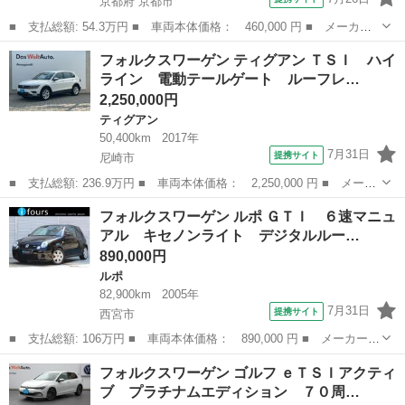
京都府 京都市
■ 支払総額: 54.3万円 ■ 車両本体価格： 460,000 円 ■ メーカー
名： フォルクスワーゲン ■ 車種名： ポロ ■ グレード名： Ｔ
京都
京都市
ポロ
フォルクスワーゲン ティグアン ＴＳＩ ハイ
ＳＩコンフォートライン フルセグＴＶバックカメラ付ナビ Ｂｌｕ
ライン 電動テールゲート ルーフレ…
ｅｔｏｏｔｈ...
2,250,000円
ティグアン
50,400km
2017年
7月31日
提携サイト
尼崎市
■ 支払総額: 236.9万円 ■ 車両本体価格： 2,250,000 円 ■ メーカ
ー名： フォルクスワーゲン ■ 車種名： ティグアン ■ グレード
兵庫
尼崎市
ティグアン
フォルクスワーゲン ルポ ＧＴＩ ６速マニュ
名： ＴＳＩ ハイライン 電動テールゲート ルーフレール レー
アル キセノンライト デジタルルー…
ンキープ...
890,000円
ルポ
82,900km
2005年
7月31日
提携サイト
西宮市
■ 支払総額: 106万円 ■ 車両本体価格： 890,000 円 ■ メーカー
名： フォルクスワーゲン ■ 車種名： ルポ ■ グレード名： Ｇ
兵庫
西宮市
ルポ
フォルクスワーゲン ゴルフ ｅＴＳＩアクティ
ＴＩ ６速マニュアル キセノンライト デジタルルームミラー 前
ブ プラチナムエディション ７０周…
後ドライブレコ...