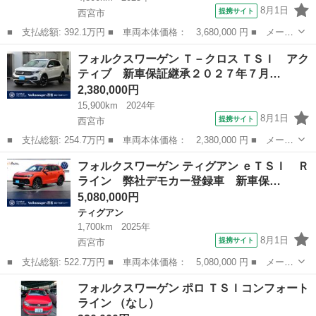
8月1日
提携サイト
西宮市
■ 支払総額: 392.1万円 ■ 車両本体価格： 3,680,000 円 ■ メーカ
ー名： フォルクスワーゲン ■ 車種名： Ｔ－ロック ■ グレード
兵庫
西宮市
フォルクスワーゲン
フォルクスワーゲン Ｔ－クロス ＴＳＩ アク
名： ＴＤＩ スタイル 弊社登録試乗車 ＩＱライト Ａｐｐ－Ｃ
ティブ 新車保証継承２０２７年７月…
ｏｎｎｅ...
2,380,000円
15,900km
2024年
8月1日
提携サイト
西宮市
■ 支払総額: 254.7万円 ■ 車両本体価格： 2,380,000 円 ■ メーカ
ー名： フォルクスワーゲン ■ 車種名： Ｔ－クロス ■ グレード
兵庫
西宮市
フォルクスワーゲン
フォルクスワーゲン ティグアン ｅＴＳＩ Ｒ
名： ＴＳＩ アクティブ 新車保証継承２０２７年７月まで 衝突
ライン 弊社デモカー登録車 新車保…
軽減ブレ...
5,080,000円
ティグアン
1,700km
2025年
8月1日
提携サイト
西宮市
■ 支払総額: 522.7万円 ■ 車両本体価格： 5,080,000 円 ■ メーカ
ー名： フォルクスワーゲン ■ 車種名： ティグアン ■ グレード
兵庫
西宮市
ティグアン
フォルクスワーゲン ポロ ＴＳＩコンフォート
名： ｅＴＳＩ Ｒライン 弊社デモカー登録車 新車保証継承２０
ライン （なし）
２８年７...