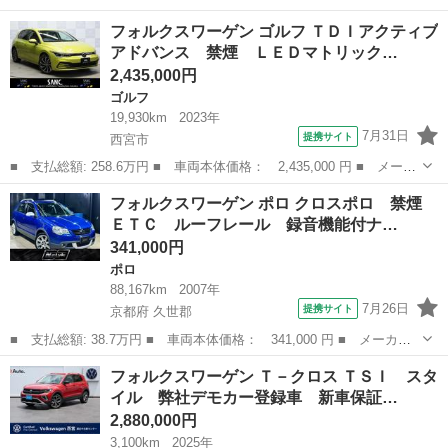
名： フォルクスワーゲン ■ 車種名： ゴルフトゥーラン ■ グレ
兵庫
宝塚市
ゴルフ
フォルクスワーゲン ゴルフ ＴＤＩアクティブ
ード名： ＴＳＩ コンフォートライン ＡＣＣ ブラインドスポッ
アドバンス 禁煙 ＬＥＤマトリック…
トディティ...
2,435,000円
ゴルフ
19,930km
2023年
7月31日
提携サイト
西宮市
■ 支払総額: 258.6万円 ■ 車両本体価格： 2,435,000 円 ■ メーカ
ー名： フォルクスワーゲン ■ 車種名： ゴルフ ■ グレード
兵庫
西宮市
ゴルフ
フォルクスワーゲン ポロ クロスポロ 禁煙
名： ＴＤＩアクティブアドバンス 禁煙 ＬＥＤマトリックスヘッ
ＥＴＣ ルーフレール 録音機能付ナ…
ドライト 前...
341,000円
ポロ
88,167km
2007年
7月26日
提携サイト
京都府 久世郡
■ 支払総額: 38.7万円 ■ 車両本体価格： 341,000 円 ■ メーカー
名： フォルクスワーゲン ■ 車種名： ポロ ■ グレード名： ク
京都
久世郡
ポロ
フォルクスワーゲン Ｔ－クロス ＴＳＩ スタ
ロスポロ 禁煙 ＥＴＣ ルーフレール 録音機能付ナビ ＤＶＤキ
イル 弊社デモカー登録車 新車保証…
ーレス 電格...
2,880,000円
3,100km
2025年