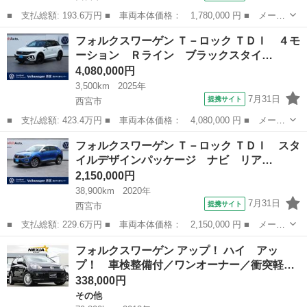
■ 支払総額: 193.6万円 ■ 車両本体価格： 1,780,000 円 ■ メーカ
ー名： フォルクスワーゲン ■ 車種名： Ｔ－クロス ■ グレード
兵庫
西宮市
フォルクスワーゲン
フォルクスワーゲン Ｔ－ロック ＴＤＩ ４モ
名： ＴＳＩ １ｓｔ 認定中古車保証１年付き 衝突軽減ブレー
ーション Ｒライン ブラックスタイ…
キ ＬＥＤ...
4,080,000円
3,500km
2025年
7月31日
提携サイト
西宮市
■ 支払総額: 423.4万円 ■ 車両本体価格： 4,080,000 円 ■ メーカ
ー名： フォルクスワーゲン ■ 車種名： Ｔ－ロック ■ グレード
兵庫
西宮市
フォルクスワーゲン
フォルクスワーゲン Ｔ－ロック ＴＤＩ スタ
名： ＴＤＩ ４モーション Ｒライン ブラックスタイル 弊社デ
イルデザインパッケージ ナビ リア…
モカー登...
2,150,000円
38,900km
2020年
7月31日
提携サイト
西宮市
■ 支払総額: 229.6万円 ■ 車両本体価格： 2,150,000 円 ■ メーカ
ー名： フォルクスワーゲン ■ 車種名： Ｔ－ロック ■ グレード
兵庫
西宮市
フォルクスワーゲン
フォルクスワーゲン アップ！ ハイ アッ
名： ＴＤＩ スタイルデザインパッケージ ナビ リアカメラ Ｌ
プ！ 車検整備付／ワンオーナー／衝突軽…
ＥＤヘッ...
338,000円
その他