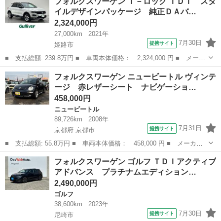
フォルクスワーゲン Ｔ－ロック ＴＤＩ スタ
ＳＩコンフォートラインブルーモーションテクノロジー １オーナ
イルデザインパッケージ 純正ＤＡバ…
ー 禁煙車 フルセ...
2,324,000円
27,000km
2021年
7月30日
提携サイト
姫路市
■ 支払総額: 239.8万円 ■ 車両本体価格： 2,324,000 円 ■ メーカ
ー名： フォルクスワーゲン ■ 車種名： Ｔ－ロック ■ グレード
兵庫
姫路市
フォルクスワーゲン
フォルクスワーゲン ニュービートル ヴィンテ
名： ＴＤＩ スタイルデザインパッケージ 純正ＤＡバックカメラ
ージ 赤レザーシート ナビゲーショ…
ビルドイ...
458,000円
ニュービートル
89,726km
2008年
7月31日
提携サイト
京都府 京都市
■ 支払総額: 55.8万円 ■ 車両本体価格： 458,000 円 ■ メーカー
名： フォルクスワーゲン ■ 車種名： ニュービートル ■ グレー
京都
京都市
ニュービートル
フォルクスワーゲン ゴルフ ＴＤＩアクティブ
ド名： ヴィンテージ 赤レザーシート ナビゲーション ＴＶ ド
アドバンス プラチナムエディション…
ライブレコー...
2,490,000円
ゴルフ
38,600km
2023年
7月30日
提携サイト
尼崎市