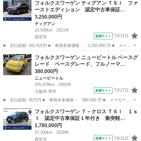
フォルクスワーゲン ティグアン ＴＳＩ ファ
名： ＴＳＩ アクティブ 認定中古車保証１年付き 衝突軽減ブレ
ーストエディション 認定中古車保証…
ーキ Ａ...
3,250,000円
ティグアン
14,500km
2021年
7月31日
提携サイト
西宮市
■ 支払総額: 341.8万円 ■ 車両本体価格： 3,250,000 円 ■ メーカ
ー名： フォルクスワーゲン ■ 車種名： ティグアン ■ グレード
兵庫
西宮市
ティグアン
フォルクスワーゲン ニュービートル ベースグ
名： ＴＳＩ ファーストエディション 認定中古車保証１年付き
レード ベースグレード、フルノーマ…
衝突軽減...
380,000円
ニュービートル
105,878km
2002年
7月27日
提携サイト
大阪府 堺市
■ 支払総額: 45万円 ■ 車両本体価格： 380,000 円 ■ メーカー
名： フォルクスワーゲン ■ 車種名： ニュービートル ■ グレー
大阪
堺市
ニュービートル
フォルクスワーゲン Ｔ－クロス ＴＳＩ １ｓ
ド名： ベースグレード ベースグレード、フルノーマル ＥＴＣ
ｔ 認定中古車保証１年付き 衝突軽…
カセットステレオ...
1,780,000円
47,200km
2020年
7月31日
提携サイト
西宮市