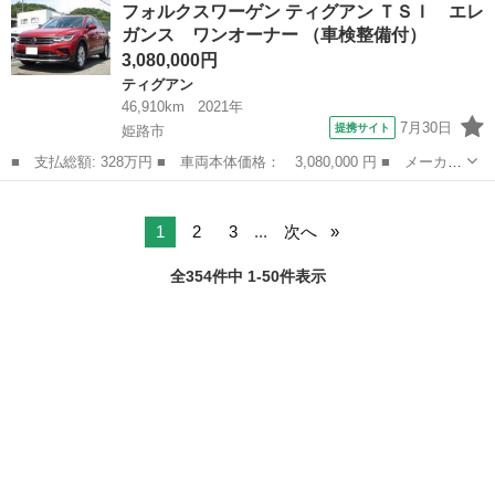
兵庫
姫路市
フォルクスワーゲン
フォルクスワーゲン ティグアン ＴＳＩ エレ
名： ベースグレード ■ 排気量： 2000cc ■ ドア枚数： 5D...
ガンス ワンオーナー （車検整備付）
3,080,000円
ティグアン
46,910km
2021年
7月30日
提携サイト
姫路市
■ 支払総額: 328万円 ■ 車両本体価格： 3,080,000 円 ■ メーカー
名： フォルクスワーゲン ■ 車種名： ティグアン ■ グレード
兵庫
姫路市
ティグアン
名： ＴＳＩ エレガンス ワンオーナー ■ 排気量： 1500cc ■
ド...
1
2
3
...
次へ
全354件中 1-50件表示