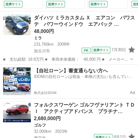
車 認定中古車保証
ッドアップディスプ
ーラー＆マッサー
ラ
提携サイト
提携サイト
提携サイト
提
１年付き 衝突軽減
レイ アダプティブ
ジ サンＲ １８Ａ
Ｅ
ブレーキ ＩＱライ
クルーズコントロー
Ｗ ヘッドアップＤ
ー
ダイハツ ミラカスタム Ｘ エアコン パワス
ト トラベルアシス
ル バラマンディデ
ＩＳＰ 電動ゲー
9.
テ パワーウインドウ エアバック …
ト ヘッドアップデ
ザイン１８インチア
ト ３ゾーンＡＣ
48,000円
ィスプレイ サイド
ルミホイール アイ
ジェスチャーコント
アシスト リアトラ
バッハダウンサス
ロール ３６０／３
ミラ
フィックアラート
（車検整備付）
Ｄビューカメラ 駐
131,760km
2009年
シートヒーター ス
車アシスト （検
7月30日
提携サイト
加古川市
テアリングヒーター
9.6）
■ 支払総額: 19.8万円 ■ 車両本体価格： 48,000 円 ■ メーカー
（車検整備付）
名： ダイハツ ■ 車種名： ミラカスタム ■ グレード名： Ｘ
兵庫
加古川市
ミラ
ミラカスタム
【自社ローン】審査通らない方へ
エアコン パワステ パワーウインドウ エアバック ■ 排気量：
IDOMの自社ローンは税金・車検の支払いも含んでいる
660cc ...
ので毎月の支払額は一定
Ad
株式会社IDOM
フォルクスワーゲン ゴルフヴァリアント ＴＤ
Ｉ アクティブアドバンス プラチナ…
2,680,000円
ゴルフ
32,000km
2023年
8月1日
提携サイト