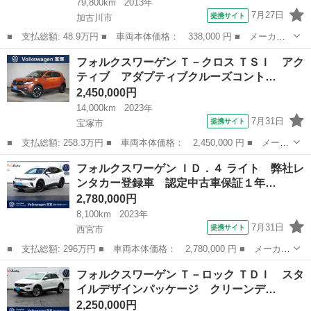
79,800km
2013年
7月27日
提携サイト
加古川市
■ 支払総額: 48.9万円 ■ 車両本体価格： 338,000 円 ■ メーカー
名： フォルクスワーゲン ■ 車種名： アップ！ ■ グレード
兵庫
加古川市
その他
フォルクスワーゲン Ｔ－クロス ＴＳＩ アク
名： ハイ アップ！ 車検整備付／ワンオーナー／衝突軽減ブレー
ティブ アダプティブクルーズコント…
キ／ナビ／ＥＴＣ...
2,450,000円
14,000km
2023年
7月31日
提携サイト
宝塚市
■ 支払総額: 258.3万円 ■ 車両本体価格： 2,450,000 円 ■ メーカ
ー名： フォルクスワーゲン ■ 車種名： Ｔ－クロス ■ グレード
兵庫
宝塚市
フォルクスワーゲン
フォルクスワーゲン ＩＤ．４ ライト 弊社レ
名： ＴＳＩ アクティブ アダプティブクルーズコントロール １
ンタカー登録車 認定中古車保証１年…
６インチ...
2,780,000円
8,100km
2023年
7月31日
提携サイト
西宮市
■ 支払総額: 296万円 ■ 車両本体価格： 2,780,000 円 ■ メーカー
名： フォルクスワーゲン ■ 車種名： ＩＤ．４ ■ グレード
兵庫
西宮市
フォルクスワーゲン
フォルクスワーゲン Ｔ－ロック ＴＤＩ スタ
名： ライト 弊社レンタカー登録車 認定中古車保証１年付き １
イルデザインパッケージ クリーンデ…
００％ピュアＥ...
2,250,000円