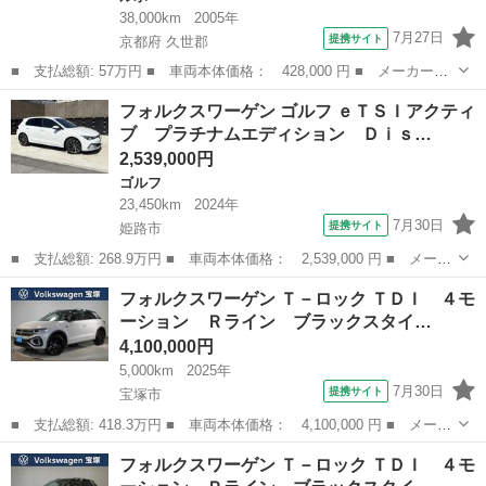
38,000km
2005年
7月27日
提携サイト
京都府 久世郡
■ 支払総額: 57万円 ■ 車両本体価格： 428,000 円 ■ メーカー
名： フォルクスワーゲン ■ 車種名： ルポ ■ グレード名： ベ
京都
久世郡
ルポ
フォルクスワーゲン ゴルフ ｅＴＳＩアクティ
ースグレード ■ 排気量： 1400cc ■ ドア枚数： 3D ■ ミッショ
ブ プラチナムエディション Ｄｉｓ…
ン...
2,539,000円
ゴルフ
23,450km
2024年
7月30日
提携サイト
姫路市
■ 支払総額: 268.9万円 ■ 車両本体価格： 2,539,000 円 ■ メーカ
ー名： フォルクスワーゲン ■ 車種名： ゴルフ ■ グレード
兵庫
姫路市
ゴルフ
フォルクスワーゲン Ｔ－ロック ＴＤＩ ４モ
名： ｅＴＳＩアクティブ プラチナムエディション Ｄｉｓｃｏｖ
ーション Ｒライン ブラックスタイ…
ｅｒＰｒｏ ...
4,100,000円
5,000km
2025年
7月30日
提携サイト
宝塚市
■ 支払総額: 418.3万円 ■ 車両本体価格： 4,100,000 円 ■ メーカ
ー名： フォルクスワーゲン ■ 車種名： Ｔ－ロック ■ グレード
兵庫
宝塚市
フォルクスワーゲン
フォルクスワーゲン Ｔ－ロック ＴＤＩ ４モ
名： ＴＤＩ ４モーション Ｒライン ブラックスタイル １９イ