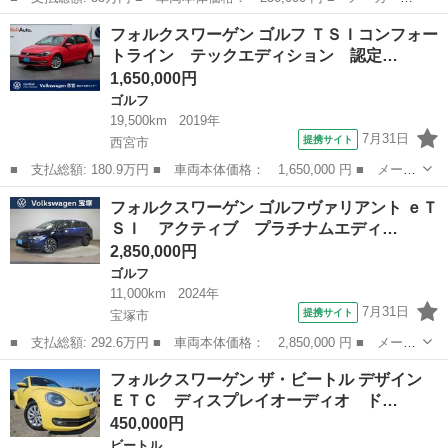
名： フォルクスワーゲン ■ 車種名： ザ・ビートル ■ グレード
兵庫
神戸市
ビートル
フォルクスワーゲン ゴルフ ＴＳＩコンフォー
名： デザインレザーパッケージ 革シートシートヒーター ナビ
トライン テックエディション 認定…
バックカメラ Ｅ...
1,650,000円
ゴルフ
19,500km
2019年
7月31日
提携サイト
西宮市
■ 支払総額: 180.9万円 ■ 車両本体価格： 1,650,000 円 ■ メーカ
ー名： フォルクスワーゲン ■ 車種名： ゴルフ ■ グレード
兵庫
西宮市
ゴルフ
フォルクスワーゲン ゴルフヴァリアント ｅＴ
名： ＴＳＩコンフォートライン テックエディション 認定中古車
ＳＩ アクティブ プラチナムエディ…
保証１年付き...
2,850,000円
ゴルフ
11,000km
2024年
7月31日
提携サイト
宝塚市
■ 支払総額: 292.6万円 ■ 車両本体価格： 2,850,000 円 ■ メーカ
ー名： フォルクスワーゲン ■ 車種名： ゴルフヴァリアント ■
兵庫
宝塚市
ゴルフ
フォルクスワーゲン ザ・ビートル デザイン
グレード名： ｅＴＳＩ アクティブ プラチナムエディション １
ＥＴＣ ディスプレイオーディオ ド…
７インチ...
450,000円
ビートル