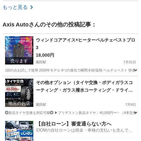
兵庫
三木市
アルトラパン
もっと見る
Axis Auto
さんのその他の投稿記事：
ウィンドコアアイス×ヒーターペルチェベストプロ
3
18,000円
売ります
園田駅
7月31日
1回のみお試しで使用 2026年モデル 8つの進化で瞬間冷却/温熱 ペルチェベスト 快適
兵庫
尼崎市
園田駅
季節、空調家電
温熱
その他オプション（タイヤ交換・ボディガラスコ
ーティング・ガラス撥水コーティング・ドライブ
レコーダー・デジタルインナーミラー・ナビ取付
地元のお店
施工）
園田駅
7月9日
🛞新品タイヤ交換も対応可能🛞 ▶ブリヂストン新品タイヤ：40,000円〜✨ （4本交
兵庫
尼崎市
園田駅
その他
モデル
【自社ローン】審査通らない方へ
IDOMの自社ローンは税金・車検の支払いも含んでい
るので毎月の支払額は一定