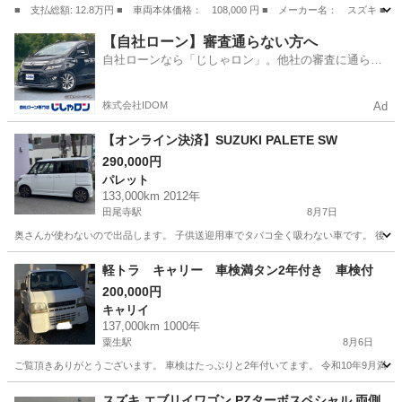
■ 支払総額: 12.8万円 ■ 車両本体価格： 108,000 円 ■ メーカー名： スズキ
大阪
和泉市
アルトラパン
【自社ローン】審査通らない方へ
自社ローンなら「じしゃロン」。他社の審査に通らな
かった方も
株式会社IDOM
Ad
【オンライン決済】SUZUKI PALETE SW
290,000円
パレット
133,000km 2012年
田尾寺駅
8月7日
奥さんが使わないので出品します。 子供送迎用車でタバコ全く吸わない車です。 後ろ座
兵庫
西宮市
田尾寺駅
パレット
SUZUKI
軽トラ キャリー 車検満タン2年付き 車検付
200,000円
キャリイ
137,000km 1000年
粟生駅
8月6日
ご覧頂きありがとうございます。 車検はたっぷりと2年付いてます。 令和10年9月満了 
兵庫
小野市
粟生駅
キャリイ
スズキ エブリイワゴン PZターボスペシャル 両側