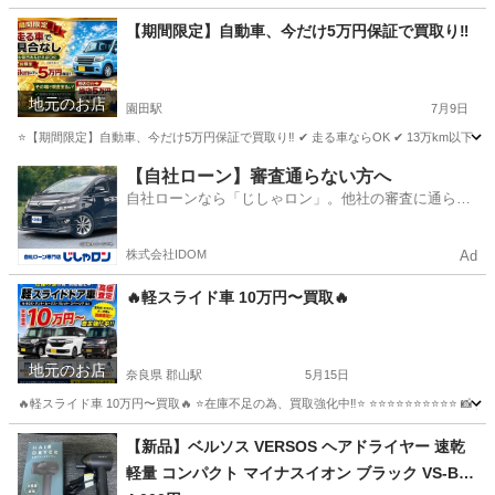
兵庫
尼崎市
園田駅
その他
無料
【期間限定】自動車、今だけ5万円保証で買取り‼️
地元のお店
園田駅
7月9日
⭐【期間限定】自動車、今だけ5万円保証で買取り‼️ ✔ 走る車ならOK ✔ 13万km以下 
兵庫
尼崎市
園田駅
その他
買取
【自社ローン】審査通らない方へ
自社ローンなら「じしゃロン」。他社の審査に通らな
かった方も
株式会社IDOM
Ad
🔥軽スライド車 10万円〜買取🔥
地元のお店
奈良県 郡山駅
5月15日
🔥軽スライド車 10万円〜買取🔥 ⭐️在庫不足の為、買取強化中‼️⭐️ ⭐️⭐️⭐️⭐️⭐️⭐️⭐️⭐️⭐️⭐️ 📸 買
奈良
大和郡山市
郡山駅
その他
買取
【新品】ベルソス VERSOS ヘアドライヤー 速乾
軽量 コンパクト マイナスイオン ブラック VS-BT1