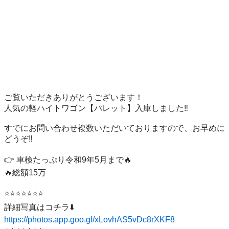
ご覧いただきありがとうございます！

人気の軽ハイトワゴン【パレット】入庫しました‼️

すでにお問い合わせ複数いただいておりますので、お早めに
どうぞ‼️

👉 車検たっぷり令和9年5月まで🔥 

🔥総額15万

⭐️⭐️⭐️⭐️⭐️⭐️⭐️

https://photos.app.goo.gl/xLovhAS5vDc8rXKF8