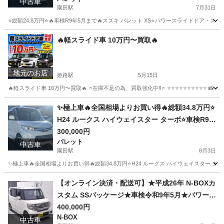
中古車
園田駅
7月31日
⭐️総額24.8万円⭐️🔥車検R9年5月まで🔥スズキ パレット XS⭐️パワースライドドア・ス
兵庫
尼崎市
園田駅
パレット
車両
🔥軽スライド車 10万円〜買取🔥
地元のお店
姫路駅
5月15日
🔥軽スライド車 10万円〜買取🔥 ⭐️在庫不足の為、買取強化中‼️⭐️ ⭐️⭐️⭐️⭐️⭐️⭐️⭐️⭐️⭐️⭐️ 📸 買
兵庫
姫路市
姫路駅
その他
買取
✨極上車🔥全国相場よりお買い得🔥総額34.8万円⭐
H24 ルークス ハイウェイスター ターボ⭐車検R9年
6月⭐デジタルインナーミラー⭐ドラレコ⭐Bluetoo
300,000円
パレット
th⭐
中古車
園田駅
8月3日
✨極上車🔥全国相場よりお買い得🔥総額34.8万円⭐H24 ルークス ハイウェイスター ターボ⭐車
兵庫
尼崎市
園田駅
パレット
車両
【オンライン決済・配送可】★平成26年 N-BOXカ
スタム SSパッケージ★車検令和9年5月★パワース
ライドドア★ナビ・TV・ETC★
400,000円
N-BOX
中古車