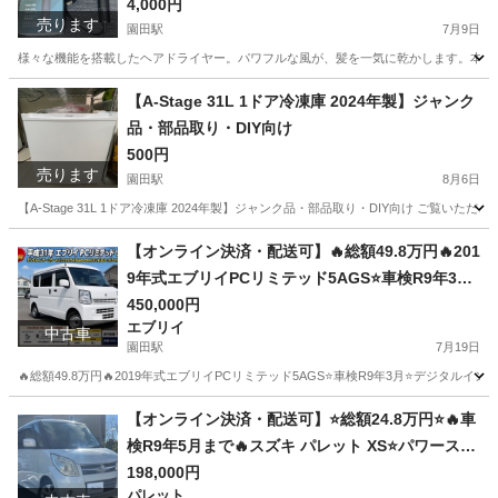
0BK
4,000円
売ります
園田駅
7月9日
様々な機能を搭載したヘアドライヤー。パワフルな風が、髪を一気に乾かします。本体質量
兵庫
尼崎市
園田駅
美容家電
ヘアドライヤー
【A-Stage 31L 1ドア冷凍庫 2024年製】ジャンク
品・部品取り・DIY向け
500円
売ります
園田駅
8月6日
【A-Stage 31L 1ドア冷凍庫 2024年製】ジャンク品・部品取り・DIY向け ご覧いただ
兵庫
尼崎市
園田駅
キッチン家電
【オンライン決済・配送可】🔥総額49.8万円🔥201
9年式エブリイPCリミテッド5AGS⭐車検R9年3月
⭐デジタルインナーミラー・Bluetooth・ETC・バ
450,000円
エブリイ
ックカメラ・LEDヘッドライト⭐
中古車
園田駅
7月19日
🔥総額49.8万円🔥2019年式エブリイPCリミテッド5AGS⭐車検R9年3月⭐デジタルインナー
兵庫
尼崎市
園田駅
エブリイ
【オンライン決済・配送可】⭐️総額24.8万円⭐️🔥車
検R9年5月まで🔥スズキ パレット XS⭐️パワースラ
イドドア・スマートキー⭐️
198,000円
パレット