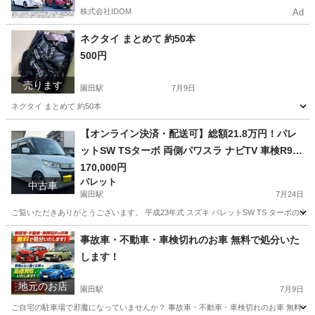
株式会社IDOM
Ad
ネクタイ まとめて 約50本
500円
売ります
園田駅
7月9日
ネクタイ まとめて 約50本
兵庫
尼崎市
園田駅
その他
【オンライン決済・配送可】総額21.8万円！パレ
ットSW TSターボ 両側パワスラ ナビTV 車検R9年
9月
170,000円
パレット
中古車
園田駅
7月24日
ご覧いただきありがとうございます。 平成23年式 スズキ パレットSW TS ターボの
兵庫
尼崎市
園田駅
パレット
車両
事故車・不動車・車検切れのお車 無料で処分いた
します！
地元のお店
園田駅
7月9日
ご自宅の駐車場で邪魔になっていませんか？ 事故車・不動車・車検切れのお車 無料で処分い