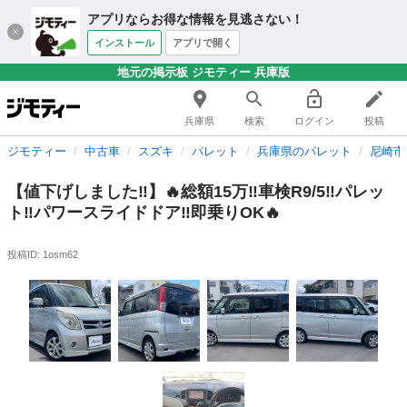
アプリならお得な情報を見逃さない！
インストール
アプリで開く
地元の掲示板 ジモティー 兵庫版
兵庫県
検索
ログイン
投稿
ジモティー
中古車
スズキ
パレット
兵庫県のパレット
尼崎市
【値下げしました‼️】🔥総額15万‼️車検R9/5‼️パレッ
ト‼️パワースライドドア‼️即乗りOK🔥
投稿ID: 1osm62