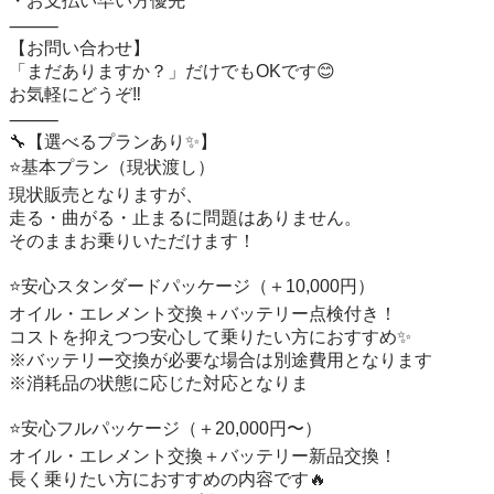
・お支払い早い方優先

⸻

【お問い合わせ】

「まだありますか？」だけでもOKです😊

お気軽にどうぞ‼️

⸻

🔧【選べるプランあり✨】

⭐️基本プラン（現状渡し）

現状販売となりますが、

走る・曲がる・止まるに問題はありません。

そのままお乗りいただけます！

⭐️安心スタンダードパッケージ（＋10,000円）

オイル・エレメント交換＋バッテリー点検付き！

コストを抑えつつ安心して乗りたい方におすすめ✨

※バッテリー交換が必要な場合は別途費用となります

※消耗品の状態に応じた対応となりま

⭐️安心フルパッケージ（＋20,000円〜）

オイル・エレメント交換＋バッテリー新品交換！

長く乗りたい方におすすめの内容です🔥
