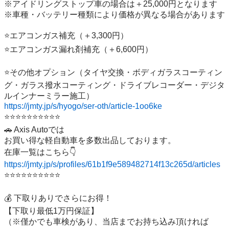
※アイドリングストップ車の場合は＋25,000円となります

※車種・バッテリー種類により価格が異なる場合があります

⭐️エアコンガス補充（＋3,300円）

⭐️エアコンガス漏れ剤補充（＋6,600円）

⭐️その他オプション（タイヤ交換・ボディガラスコーティン
グ・ガラス撥水コーティング・ドライブレコーダー・デジタ
https://jmty.jp/s/hyogo/ser-oth/article-1oo6ke
⭐️⭐️⭐️⭐️⭐️⭐️⭐️⭐️⭐️⭐️ 

🚗 Axis Autoでは

お買い得な軽自動車を多数出品しております。

https://jmty.jp/s/profiles/61b1f9e589482714f13c265d/articles
⭐️⭐️⭐️⭐️⭐️⭐️⭐️⭐️⭐️⭐️

💰 下取りありでさらにお得！

【下取り最低1万円保証】

（※僅かでも車検があり、当店までお持ち込み頂ければ