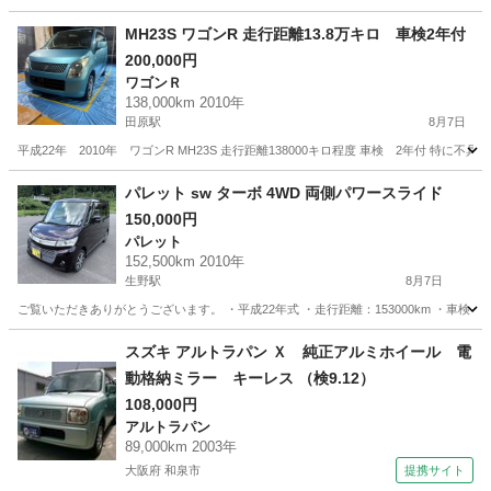
兵庫
加古郡
土山駅
ワゴンＲ
ワゴンR
MH23S ワゴンR 走行距離13.8万キロ 車検2年付
200,000円
ワゴンＲ
138,000km 2010年
田原駅
8月7日
平成22年 2010年 ワゴンR MH23S 走行距離138000キロ程度 車検 2年付 特
兵庫
加西市
田原駅
ワゴンＲ
ワゴンR
パレット sw ターボ 4WD 両側パワースライド
150,000円
パレット
152,500km 2010年
生野駅
8月7日
ご覧いただきありがとうございます。 ・平成22年式 ・走行距離：153000km ・車検：令
兵庫
生野駅
パレット
スズキ アルトラパン Ｘ 純正アルミホイール 電
動格納ミラー キーレス （検9.12）
108,000円
アルトラパン
89,000km 2003年
大阪府 和泉市
提携サイト