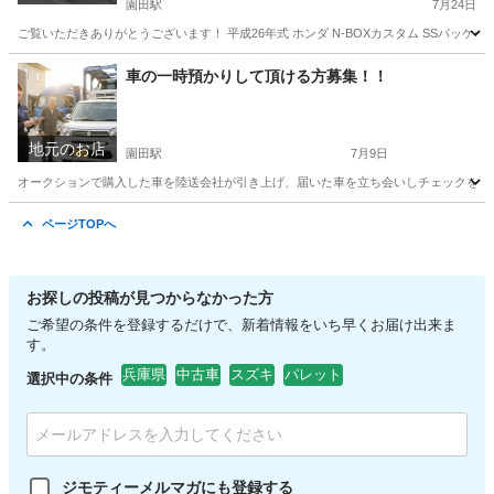
園田駅
7月24日
ご覧いただきありがとうございます！ 平成26年式 ホンダ N-BOXカスタム SSパッケージです
兵庫
尼崎市
園田駅
N-BOX
カスタム
車の一時預かりして頂ける方募集！！
地元のお店
園田駅
7月9日
オークションで購入した車を陸送会社が引き上げ、届いた車を立ち会いしチェックをし一
兵庫
尼崎市
園田駅
その他
オークション
ページTOPへ
お探しの投稿が見つからなかった方
ご希望の条件を登録するだけで、新着情報をいち早くお届け出来ま
す。
兵庫県
中古車
スズキ
パレット
選択中の条件
ジモティーメルマガにも登録する