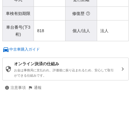
車検有効期限
修復歴
車台番号(下3
818
個人/法人
法人
桁)
中古車購入ガイド
オンライン決済の仕組み
お金は事務局に支払われ、評価後に振り込まれるため、安心して取引
ができる仕組みです。
注意事項
通報