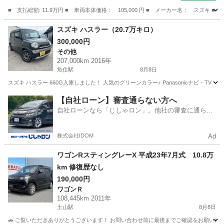
■ 支払総額: 11.9万円 ■ 車両本体価格： 105,000 円 ■ メーカー名： ス
大阪
大阪市
アルトラパン
スズキ ハスラー（20.7万キロ）
300,000円
その他
207,000km 2016年
魚住駅
8月8日
スズキ ハスラー 660G入庫しました！ 人気のグリーンカラー♪ Panasonicナビ・T
兵庫
明石市
魚住駅
その他
【自社ローン】審査通らない方へ
自社ローンなら「じしゃロン」。他社の審査に通らな
かった方も
株式会社IDOM
Ad
ワゴンRスティングレーX 平成23年7月式 10.8万
km 修復歴なし
190,000円
ワゴンＲ
108,445km 2011年
土山駅
8月8日
🚗 ご覧いただきありがとうございます！ お問い合わせ前に最後までご確認をお願いいたし