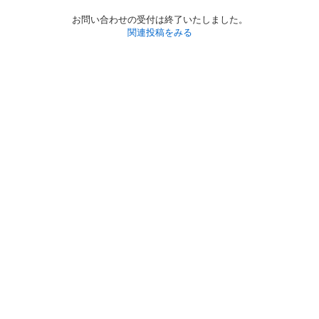
お問い合わせの受付は終了いたしました。
関連投稿をみる
初めての方へ
利用規約
プライバシーポリシー
プライバシー・ステートメント
健全化に資する運用方針
お問い合わせ
運営会社
サイトマップ
ご利用ガイド
フリーワードで探す
PC版で表示
都道府県選択
特定商取引法の表示
利用者情報の外部送信について
© 2011-
2026
Jmty, Inc.