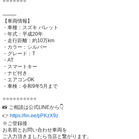
⭐️⭐️⭐️⭐️⭐️⭐️⭐️

⸻

【車両情報】

・車種：スズキ パレット

・年式：平成20年

・走行距離：約10万km

・カラー：シルバー

・グレード：T

・AT

・スマートキー

・ナビ付き

・エアコンOK

・車検：令和9年5月まで

⭐️⭐️⭐️⭐️⭐️⭐️⭐️⭐️⭐️⭐️

📸 ご相談は公式LINEから👇

👉 
https://lin.ee/pPKzX9z
※ご登録後

お名前とお問い合わせ車両を

ご入力頂きましたら当店と繋がります。
