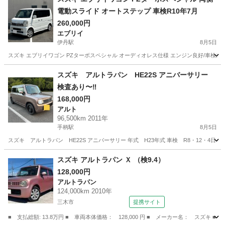
電動スライド オートステップ 車検R10年7月
260,000円
エブリイ
伊丹駅
8月5日
スズキ エブリイワゴン PZターボスペシャル オーディオレス仕様 エンジン良好/車検
兵庫
伊丹市
伊丹駅
エブリイ
スズキ アルトラパン HE22S アニバーサリー
検査あり〜‼️
168,000円
アルト
96,500km 2011年
手柄駅
8月5日
スズキ アルトラパン HE22S アニバーサリー 年式 H23年式 車検 R8・12・4日まで 
兵庫
姫路市
手柄駅
アルト
スズキ アルトラパン Ｘ （検9.4）
128,000円
アルトラパン
124,000km 2010年
三木市
提携サイト
■ 支払総額: 13.8万円 ■ 車両本体価格： 128,000 円 ■ メーカー名： スズキ ■