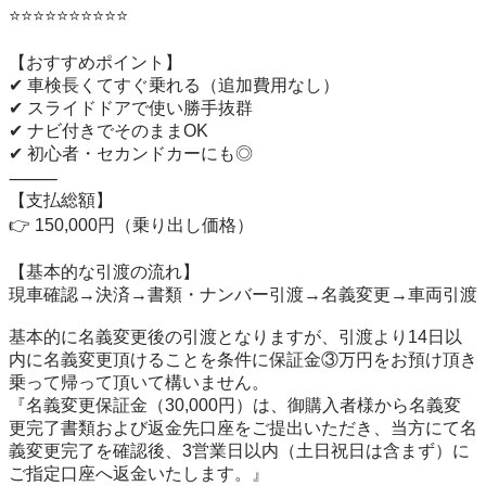
⭐️⭐️⭐️⭐️⭐️⭐️⭐️⭐️⭐️⭐️

【おすすめポイント】

✔ 車検長くてすぐ乗れる（追加費用なし）

✔ スライドドアで使い勝手抜群

✔ ナビ付きでそのままOK

✔ 初心者・セカンドカーにも◎

⸻

【支払総額】

👉 150,000円（乗り出し価格）

【基本的な引渡の流れ】

現車確認→決済→書類・ナンバー引渡→名義変更→車両引渡

基本的に名義変更後の引渡となりますが、引渡より14日以
内に名義変更頂けることを条件に保証金③万円をお預け頂き
乗って帰って頂いて構いません。

『名義変更保証金（30,000円）は、御購入者様から名義変
更完了書類および返金先口座をご提出いただき、当方にて名
義変更完了を確認後、3営業日以内（土日祝日は含まず）に
ご指定口座へ返金いたします。』
