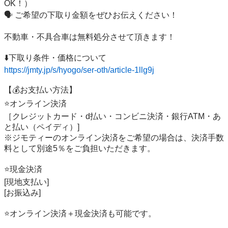
OK！）

🗣 ご希望の下取り金額をぜひお伝えください！

不動車・不具合車は無料処分させて頂きます！

https://jmty.jp/s/hyogo/ser-oth/article-1llg9j
【💰お支払い方法】 

⭐️オンライン決済 

［クレジットカード・d払い・コンビニ決済・銀行ATM・あ
と払い（ペイディ）] 

※ジモティーのオンライン決済をご希望の場合は、決済手数
料として別途5％をご負担いただきます。

⭐️現金決済 

[現地支払い] 

[お振込み]

⭐️オンライン決済＋現金決済も可能です。 
