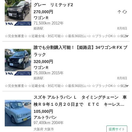
グレー リミテッド2
270,000円
ワゴンＲ
71,500km 2012年
姫路駅
8月8日
☆完全無審査☆ ☆近畿全域・対応可能☆ ☆最長36回払い☆ ☆ブラックOK☆ ☆保証人・
兵庫
姫路市
姫路駅
ワゴンＲ
車両
誰でも分割購入可能！【姫路店】34ワゴンR FX ブ
ラック
320,000円
ワゴンＲ
75,000km 2015年
姫路駅
8月8日
☆完全無審査☆ ☆近畿全域・対応可能☆ ☆最長36回払い☆ ☆ブラックOK☆ ☆保証人・
兵庫
姫路市
姫路駅
ワゴンＲ
車両
スズキ アルトラパン Ｌ タイミングチェーン 車
検Ｒ９年１０月２０日まで ＥＴＣ キーレス
純正１３インチアルミ オートエアコン （検9.1
105,000円
アルトラパン
0）
97,400km 2004年
大阪府 大阪市
提携サイト