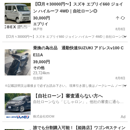
【💥月々30000円〜】スズキ エブリイ660 ジョイ
ン ハイルーフ 4WD｜自社ローン◎
30,000円
エブリイ
神戸市
8月8日
【💥月々30000円〜】スズキ エブリイ660 ジョイン ハイルーフ 4WD｜自社ローン
兵庫
神戸市
エブリイ
乗換の為出品 通勤快速SUZUKI アドレスv100 C
E11A
39,000円
その他
23,724km
住吉駅
8月8日
※記載説明文は最後まで必ずお読み下さい。 現車引き渡し後はノークレーム ノーリター
兵庫
神戸市
住吉駅
その他
【自社ローン】審査通らない方へ
自社ローンなら「じしゃロン」。他社の審査に通らな
かった方も
株式会社IDOM
Ad
誰でも分割購入可能！【姫路店】ワゴンRスティン