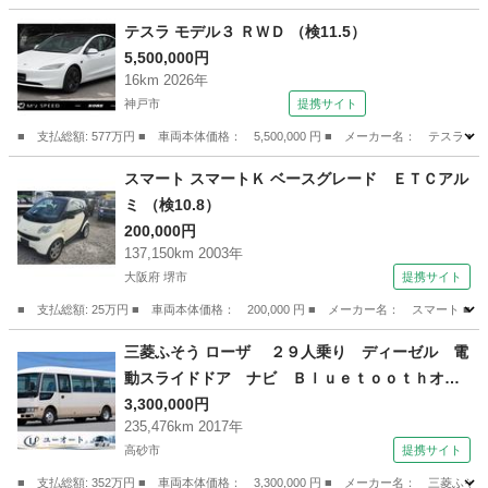
兵庫
尼崎市
その他
テスラ モデル３ ＲＷＤ （検11.5）
5,500,000円
16km 2026年
神戸市
提携サイト
■ 支払総額: 577万円 ■ 車両本体価格： 5,500,000 円 ■ メーカー名： テスラ 
兵庫
神戸市
その他
スマート スマートＫ ベースグレード ＥＴＣアル
ミ （検10.8）
200,000円
137,150km 2003年
大阪府 堺市
提携サイト
■ 支払総額: 25万円 ■ 車両本体価格： 200,000 円 ■ メーカー名： スマート 
大阪
堺市
その他
三菱ふそう ローザ ２９人乗り ディーゼル 電
動スライドドア ナビ Ｂｌｕｅｔｏｏｔｈオー
ディオ バックカメラ ＥＴＣ エアコン パワ
3,300,000円
235,476km 2017年
ステ 運転席パワーウィンドウ （車検整備付）
高砂市
提携サイト
■ 支払総額: 352万円 ■ 車両本体価格： 3,300,000 円 ■ メーカー名：