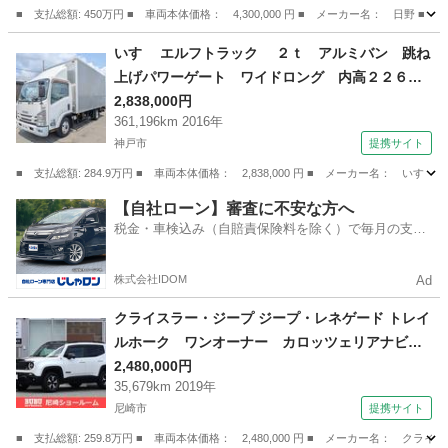
ン車 （なし）
■ 支払総額: 450万円 ■ 車両本体価格： 4,300,000 円 ■ メーカー名： 
兵庫
神戸市
その他
いすゞ エルフトラック ２ｔ アルミバン 跳ね
上げパワーゲート ワイドロング 内高２２６ｃ
ｍ ２トン バン 荷台キルティング張り ラッ
2,838,000円
361,196km 2016年
シング２段 バックモニター ミッション ター
神戸市
提携サイト
ボ 準中型 積載量２．０００ｋｇ オートター
ン （なし）
■ 支払総額: 284.9万円 ■ 車両本体価格： 2,838,000 円 ■ メーカー名
兵庫
神戸市
その他
【自社ローン】審査に不安な方へ
税金・車検込み（自賠責保険料を除く）で毎月の支払
額は一定の自社ローン🚗
株式会社IDOM
Ad
クライスラー・ジープ ジープ・レネゲード トレイ
ルホーク ワンオーナー カロッツェリアナビ
地デジＴＶ シートヒーター ＬＥＤヘッドライ
2,480,000円
35,679km 2019年
ト／デイライト ボンネットデカールグラフィッ
尼崎市
提携サイト
ク デジタルインナーミラー ３６０°ドラレコ
レーダー探知機 新品タイヤ４本 （検8.11）
■ 支払総額: 259.8万円 ■ 車両本体価格： 2,480,000 円 ■ メーカー名