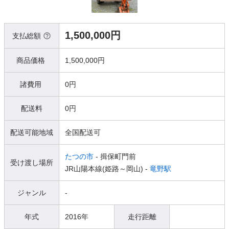
1,500,000円
支払総額
商品価格
1,500,000円
諸費用
0円
配送料
0円
配送可能地域
全国配送可
たつの市
- 揖保町門前
受け渡し場所
JR山陽本線(姫路～岡山) -
竜野駅
ジャンル
-
年式
2016年
走行距離