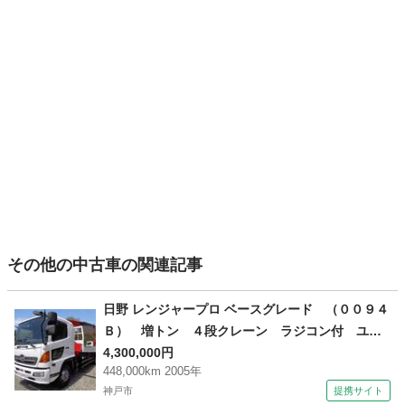
その他の中古車の関連記事
日野 レンジャープロ ベースグレード （００９４
Ｂ） 増トン ４段クレーン ラジコン付 ユニ
ック（ＵＲＵ３７４） フックイン２．９ｔ吊
4,300,000円
448,000km 2005年
差し違いアウトリガー 角足 Ｆ６ＭＴ ターボ
神戸市
提携サイト
あり 煤焼きあり アドブルーなし 中古クレー