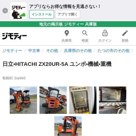
アプリならお得な情報を見逃さない！
インストール
アプリで開く
地元の掲示板 ジモティー 兵庫版
兵庫県
検索
ログイン
投稿
ジモティー
中古車
その他
兵庫県のその他
たつの市のその他
日立•HITACHI ZX20UR-5A ユンボ•機械•重機
投稿ID: 1oykk0