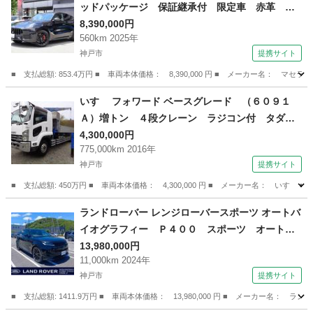
ッドパッケージ 保証継承付 限定車 赤革 ２
１ＡＷ サンＲ ソナスサウンド スカイフック
8,390,000円
560km 2025年
サス スポーツ＆クライメートｐｋｇ ＬＳＤ
神戸市
提携サイト
赤キャリパー ３６０カメラ 電動ゲート スマ
ートクロック （検10.9）
■ 支払総額: 853.4万円 ■ 車両本体価格： 8,390,000 円 ■ メーカー名
兵庫
神戸市
その他
いすゞ フォワード ベースグレード （６０９１
Ａ）増トン ４段クレーン ラジコン付 タダノ
（ＺＥ３６４ＨＲ）フックイン２．９ｔ吊 角
4,300,000円
775,000km 2016年
足 差し違いアウトリガー リターダー２段 ６
神戸市
提携サイト
ＭＴ ターボあり 煤焼きあり アドブルーあ
り 中古クレーン車 （なし）
■ 支払総額: 450万円 ■ 車両本体価格： 4,300,000 円 ■ メーカー名： 
兵庫
神戸市
その他
ランドローバー レンジローバースポーツ オートバ
イオグラフィー Ｐ４００ スポーツ オートバ
イオグラフィ３．０Ｌ Ｐ４００ ４ＷＤ （検9.
13,980,000円
11,000km 2024年
7）
神戸市
提携サイト
■ 支払総額: 1411.9万円 ■ 車両本体価格： 13,980,000 円 ■ メーカー