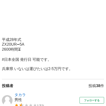
平成28年式

ZX20UR➖5A

2600時間⏳

#日本全国 発行日 可能です。

兵庫県 いないは運びたいは2-5万円です。
投稿者
投稿
38
件
タカラ
男性
フォローする
1.7
(
3
)