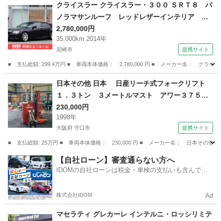
兵庫
姫路市
その他
クライスラー クライスラー・３００ ＳＲＴ８ パ
ノラマサンルーフ レッドレザーインテリア シ
ートヒーター／ベンチレーター ナビゲーション
2,780,000円
35,000km 2014年
／地デジＴＶ アダプティブクルーズコントロー
尼崎市
提携サイト
ル インテリアカーボンパネル交換済み ３９２
ＨＥＭＩエンジン （車検整備付）
■ 支払総額: 299.4万円 ■ 車両本体価格： 2,780,000 円 ■ メーカー名
兵庫
尼崎市
その他
日本その他 日本 日産リーチ式フォークリフト
１．３トン ３メートルマスト アワー３７５７
時間 （なし）
230,000円
1998年
大阪府 守口市
提携サイト
■ 支払総額: 25万円 ■ 車両本体価格： 230,000 円 ■ メーカー名： 日本
大阪
守口市
その他
【自社ローン】審査通らない方へ
IDOMの自社ローンは税金・車検の支払いも含んでい
るので毎月の支払額は一定
株式会社IDOM
Ad
マセラティ グレカーレ インテルニ・ロッシリミテ