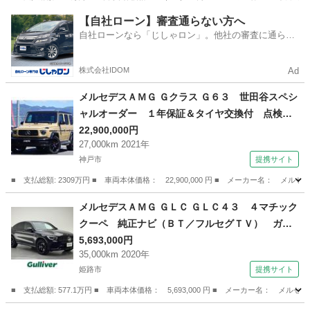
兵庫
高砂市
その他
【自社ローン】審査通らない方へ
自社ローンなら「じしゃロン」。他社の審査に通らな
かった方も
株式会社IDOM
Ad
メルセデスＡＭＧ Ｇクラス Ｇ６３ 世田谷スペシ
ャルオーダー １年保証＆タイヤ交換付 点検記
録簿２枚 Ｒ６．３／Ｒ７．５ デジーノデザー
22,900,000円
27,000km 2021年
トサンド（スペシャル） ２２インチＡＷ ＡＭ
神戸市
提携サイト
ＧナイトＰＫＧ ＡＭＧレザーエクスクルーブＰ
ＫＧ （車検整備付）
■ 支払総額: 2309万円 ■ 車両本体価格： 22,900,000 円 ■ メーカー名
兵庫
神戸市
その他
メルセデスＡＭＧ ＧＬＣ ＧＬＣ４３ ４マチック
クーペ 純正ナビ（ＢＴ／フルセグＴＶ） ガラ
スルーフ クルーズコントロール シートヒータ
5,693,000円
35,000km 2020年
ー パワーシート コーナーセンサー レザーシ
姫路市
提携サイト
ート 純正フロアマット 純正ＡＷ ドライブレ
コーダー ＥＴＣ２．０ （検9.2）
■ 支払総額: 577.1万円 ■ 車両本体価格： 5,693,000 円 ■ メーカー名