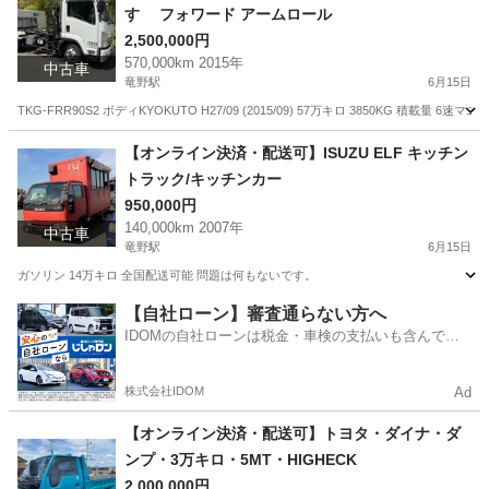
すゞ フォワード アームロール
2,500,000円
570,000km 2015年
中古車
竜野駅
6月15日
TKG-FRR90S2 ボディKYOKUTO H27/09 (2015/09) 57万キロ 3850KG 積載
兵庫
たつの市
竜野駅
その他
【オンライン決済・配送可】ISUZU ELF キッチン
トラック/キッチンカー
950,000円
140,000km 2007年
中古車
竜野駅
6月15日
ガソリン 14万キロ 全国配送可能 問題は何もないです。
兵庫
たつの市
竜野駅
その他
【自社ローン】審査通らない方へ
IDOMの自社ローンは税金・車検の支払いも含んでい
るので毎月の支払額は一定
株式会社IDOM
Ad
【オンライン決済・配送可】トヨタ・ダイナ・ダ
ンプ・3万キロ・5MT・HIGHECK
2,000,000円