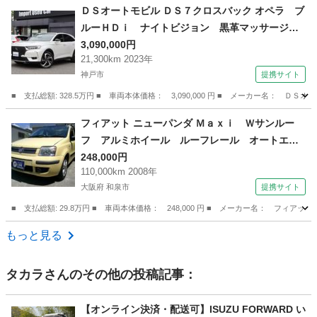
兵庫
神戸市
その他
ＤＳオートモビル ＤＳ７クロスバック オペラ ブ
ルーＨＤｉ ナイトビジョン 黒革マッサージ／
シートＨ＆Ｃ サンＲ ＦＯＣＡＬサウンド ２
3,090,000円
21,300km 2023年
０ＡＷ 後席電動リクライニング ナビＴＶ Ｂ
神戸市
提携サイト
Ｔ ＵＳＢ ａｐｐｌｅ＆ａｎｄｒｏｉｄ アン
ビエント ミラーモニター Ｄレコ前後 （車検整
■ 支払総額: 328.5万円 ■ 車両本体価格： 3,090,000 円 ■ メーカー名
備付）
兵庫
神戸市
その他
フィアット ニューパンダ Ｍａｘｉ Ｗサンルー
フ アルミホイール ルーフレール オートエア
コン ＥＴＣ キーレス （検10.8）
248,000円
110,000km 2008年
大阪府 和泉市
提携サイト
■ 支払総額: 29.8万円 ■ 車両本体価格： 248,000 円 ■ メーカー名： フ
大阪
和泉市
その他
もっと見る
タカラ
さんのその他の投稿記事：
【オンライン決済・配送可】ISUZU FORWARD い