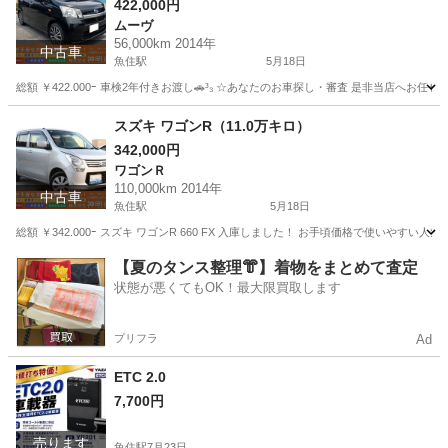
422,000円
ムーヴ
56,000km 2014年
中古車
魚住駅
5月18日
総額 ￥422.000ｰ 車検2年付きお渡し🚗³₃ ☆あなたのお車探し・審査 是非当店へお任
兵庫
明石市
魚住駅
ムーヴ
ブラックリスト
スズキ ワゴンR（11.0万キロ）
342,000円
ワゴンＲ
110,000km 2014年
中古車
魚住駅
5月18日
総額 ￥342.000ｰ スズキ ワゴンR 660 FX 入庫しました！ お手頃価格で使い
兵庫
明石市
魚住駅
ワゴンＲ
ワゴンR
【夏のタンス整理👘】着物をまとめて査定
状態が悪くてもOK！最大限買取します
プリフラ
Ad
ETC 2.0
7,700円
売ります
魚住駅
7月23日