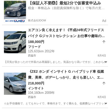
兵庫
西脇市
N-BOX
車両
【保証人不要🙆】最短2分で仮審査申込み
税金・車検込み（自賠責保険料を除く）で毎月の支払
額は一定の自社ローン🚗
株式会社IDOM
Ad
エアコン良く冷えます！《平成24年式フリードス
パイク Gジャストセレクション お仕事や趣味の道
具運びにも！》両側パワースライドドア☆スマー
188,000円
フリード
トキーX2個☆Gathersナビ☆バックモニター☆ET
125,631km 2012年
C☆前後ドライブレコーダー☆H.I.D☆荷室灯☆ク
西脇市
8月4日
ルーズコントロール☆VSA☆荷室が広いのでバン
【天気が良かったので外装のみ再撮影しました。気温かなり高いですが、これからの時期
代わりにもいかがでしょうか？
兵庫
西脇市
フリード
車両
《ZE2 ホンダ インサイト G ハイブリッド車 低燃
費、美車、ボデーしっかり、走りも楽しい、エア
コンも良く冷えています！》☆ホンダディーラー
218,000円
インサイト
管理車両につき機関◎ 車検付き即乗り可！
104,160km 2009年
西脇市
8月4日
☆お手頃価格で、とてもキレイで、車検付きで、すぐ乗れる、低燃費なハイブリッド車、