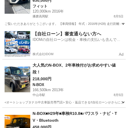
650,000円
フィット
120,000km 2016年
播磨高岡駅
8月5日
ご覧いただきありがとうございます。 【車両情報】 年式：2016年(H28) 走行距離：12
兵庫
姫路市
播磨高岡駅
フィット
【自社ローン】審査通らない方へ
IDOMの自社ローンは税金・車検の支払いも含んでい
るので毎月の支払額は一定
株式会社IDOM
Ad
大人気のN-BOX、2年車検付がお求めやすい値
段！
218,000円
N-BOX
166,500km 2013年
中山寺駅
8月5日
<オートショップタナカ中古車販売専門店> 安心・返品できる‼自社ローンがさらにご利用しやすくなりました！ ht
兵庫
伊丹市
中山寺駅
N-BOX
オートショップタナカ
N-BOX■H29年■車検R10.8■パワスラ・ナビ・T
V・Bluetooth
458,000円