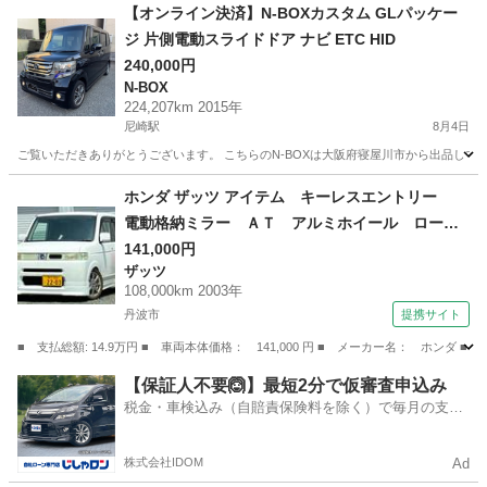
兵庫
西脇市
インサイト
車両
【オンライン決済】N-BOXカスタム GLパッケー
ジ 片側電動スライドドア ナビ ETC HID
240,000円
N-BOX
224,207km 2015年
尼崎駅
8月4日
ご覧いただきありがとうございます。 こちらのN-BOXは大阪府寝屋川市から出品しております。 詳しい写
兵庫
尼崎市
尼崎駅
N-BOX
車両
ホンダ ザッツ アイテム キーレスエントリー
電動格納ミラー ＡＴ アルミホイール ローダ
ウン ハーフフルエアロ エアコン パワステ
141,000円
ザッツ
エアバッグ 黒革調シートカバー （検9.1）
108,000km 2003年
丹波市
提携サイト
■ 支払総額: 14.9万円 ■ 車両本体価格： 141,000 円 ■ メーカー名： 
兵庫
丹波市
ザッツ
【保証人不要🙆】最短2分で仮審査申込み
税金・車検込み（自賠責保険料を除く）で毎月の支払
額は一定の自社ローン🚗
株式会社IDOM
Ad