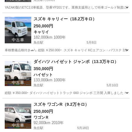
YAZAKI製のETC2.0車載器、型番YP201です。業務支援用として特車ゴールド制度に
兵庫
明石市
魚住駅
ETC
ASL
スズキ キャリィー（18.2万キロ）
250,000円
キャリイ
182,000km 1000年
中古車
魚住駅
5月8日
車検整備点検付き🚗³₃ ⁡ 総額 ￥250.000ｰ ⁡ スズキ キャリイ KCエアコン・パワ
兵庫
明石市
魚住駅
キャリイ
ブラックリスト
ダイハツ ハイゼット ジャンボ（13.3万キロ）
350,000円
ハイゼット
133,000km 1000年
中古車
魚住駅
5月10日
総額 ￥350.000ｰ ダイハツ ハイゼットトラック 660 ジャンボ 三方開 入庫しま
兵庫
明石市
魚住駅
ハイゼット
ジャンボ
スズキ ワゴンR（9.2万キロ）
250,000円
ワゴンＲ
92,000km 2010年
中古車
魚住駅
5月18日