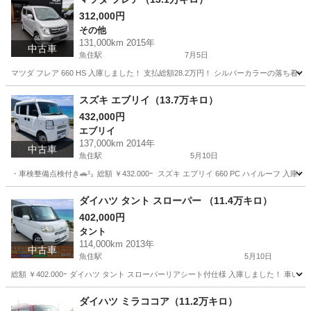
312,000円
その他
131,000km 2015年
中古車
魚住駅
7月5日
マツダ フレア 660 HS 入庫しました！ 支払総額28.2万円！ シルバーカラーの落
兵庫
明石市
魚住駅
その他
フレア
スズキ エブリイ（13.7万キロ）
432,000円
エブリイ
137,000km 2014年
中古車
魚住駅
5月10日
・車検整備点検付き🚗³₃ ⁡ 総額 ￥432.000ｰ ⁡ スズキ エブリイ 660 PC ハイ
兵庫
明石市
魚住駅
エブリイ
ブラックリスト
ダイハツ タント スローパー （11.4万キロ）
402,000円
タント
114,000km 2013年
中古車
魚住駅
5月10日
総額 ￥402.000ｰ ダイハツ タント スローパーリアシート付仕様 入庫しました！
兵庫
明石市
魚住駅
タント
ブラックリスト
ダイハツ ミラココア（11.2万キロ）