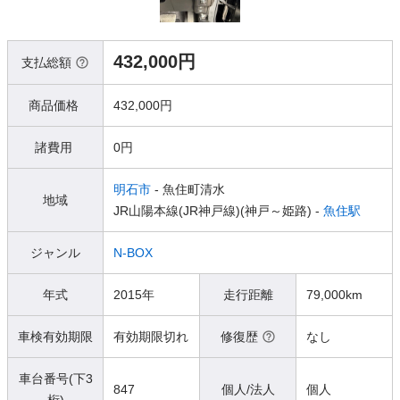
432,000円
支払総額
商品価格
432,000円
諸費用
0円
明石市
- 魚住町清水
地域
JR山陽本線(JR神戸線)(神戸～姫路) -
魚住駅
ジャンル
N-BOX
年式
2015年
走行距離
79,000km
車検有効期限
有効期限切れ
修復歴
なし
車台番号(下3
847
個人/法人
個人