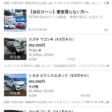
総額 ￥250.000ｰ 車検2年付きお渡し🚗³₃ スズキ ワゴンR 660 FX 入庫しまし
兵庫
明石市
魚住駅
ワゴンＲ
ワゴンR
【自社ローン】審査通らない方へ
IDOMの自社ローンは税金・車検の支払いも含んでい
るので毎月の支払額は一定
株式会社IDOM
Ad
スズキ ワゴンR（9.5万キロ）
292,000円
ワゴンＲ
95,000km 2015年
中古車
魚住駅
7月5日
スズキ ワゴンR 660 FZ 入庫しました！ 支払総額29.2万円！ ミステリアスバ
兵庫
明石市
魚住駅
ワゴンＲ
トヨタ ピクシスエポック（9.5万キロ）
402,000円
その他
95,000km 2013年
中古車
魚住駅
5月18日
総額 ￥402.000ｰ 車検2年付きお渡し🚗³₃ トヨタ ピクシスエポック 660 G S
兵庫
明石市
魚住駅
その他
エンジン
マツダ フレア（13.1万キロ）