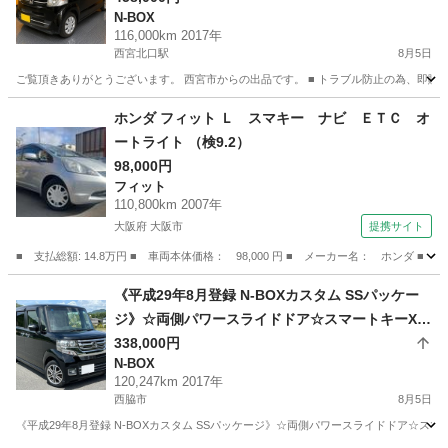
N-BOX
116,000km 2017年
西宮北口駅
8月5日
ご覧頂きありがとうございます。 西宮市からの出品です。 ■ トラブル防止の為、即購
兵庫
西宮市
西宮北口駅
N-BOX
ホンダ フィット Ｌ スマキー ナビ ＥＴＣ オ
ートライト （検9.2）
98,000円
フィット
110,800km 2007年
大阪府 大阪市
提携サイト
■ 支払総額: 14.8万円 ■ 車両本体価格： 98,000 円 ■ メーカー名： ホンダ 
大阪
大阪市
フィット
《平成29年8月登録 N-BOXカスタム SSパッケー
ジ》☆両側パワースライドドア☆スマートキーX2
個☆Gathersナビ☆Bluetooth☆バックモニター☆
338,000円
N-BOX
地デジフルセグTV☆ETC☆VSA☆シートヒーター
120,247km 2017年
☆【車両交換や下取りも応談】
西脇市
8月5日
《平成29年8月登録 N-BOXカスタム SSパッケージ》☆両側パワースライドドア☆スマートキ