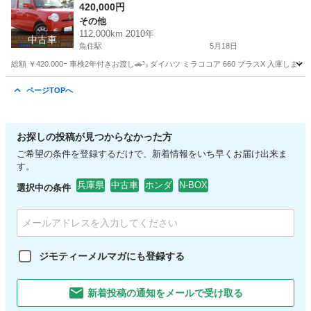
420,000円
その他
112,000km 2010年
中古車
魚住駅
5月18日
総額 ￥420.000ｰ 車検2年付きお渡し🚗³₃ ダイハツ ミラココア 660 プラスX 
兵庫
明石市
魚住駅
その他
ミラココア
ページTOPへ
お探しの投稿が見つからなかった方
ご希望の条件を登録するだけで、新着情報をいち早くお届け出来ま
す。
兵庫県
中古車
ホンダ
N-BOX
選択中の条件
ジモティーメルマガにも登録する
新着投稿の通知をメールで受け取る