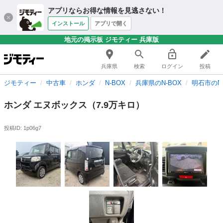
アプリならお得な情報を見逃さない！
インストール
アプリで開く
地元の掲示板 ジモティー 兵庫版
兵庫県
検索
ログイン
投稿
ジモティー
中古車
ホンダ
N-BOX
兵庫県のN-BOX
明石市のN-
ホンダ エヌボックス（7.9万キロ）
投稿ID: 1p06g7