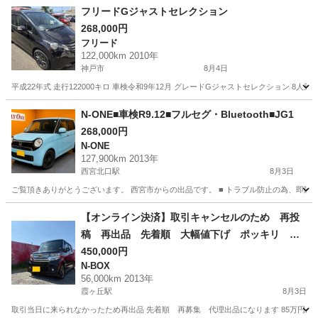
フリードGジャストセレクション
268,000円
フリード
122,000km 2010年
神戸市
8月4日
平成22年式 走行122000キロ 車検令和9年12月 グレードGジャストセレクション 8
兵庫
神戸市
フリード
N-ONE■車検R9.12■フルセグ・Bluetooth■JG1
268,000円
N-ONE
127,900km 2013年
西宮北口駅
8月3日
ご覧頂きありがとうございます。 西宮市からの出品です。 ■ トラブル防止の為、即購
兵庫
西宮市
西宮北口駅
N-ONE
Bluetooth
【オンライン決済】取引キャンセルのため 再投
稿 再出品 先着順 大幅値下げ ポッキリ 価
格 取引早い方 NBOX カスタム タント スペ
450,000円
N-BOX
ーシア 低走行 美品 黒 軽 車検 あり
56,000km 2013年
車 バイク
霞ヶ丘駅
8月3日
取引当日に来られなかったため再出品 先着順 再募集 代理出品になります 85万円から大幅