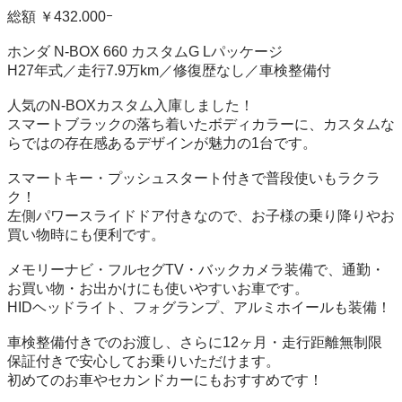
総額 ￥432.000ｰ

ホンダ N-BOX 660 カスタムG Lパッケージ

H27年式／走行7.9万km／修復歴なし／車検整備付

人気のN-BOXカスタム入庫しました！

スマートブラックの落ち着いたボディカラーに、カスタムな
らではの存在感あるデザインが魅力の1台です。

スマートキー・プッシュスタート付きで普段使いもラクラ
ク！

左側パワースライドドア付きなので、お子様の乗り降りやお
買い物時にも便利です。

メモリーナビ・フルセグTV・バックカメラ装備で、通勤・
お買い物・お出かけにも使いやすいお車です。

HIDヘッドライト、フォグランプ、アルミホイールも装備！

車検整備付きでのお渡し、さらに12ヶ月・走行距離無制限
保証付きで安心してお乗りいただけます。

初めてのお車やセカンドカーにもおすすめです！
