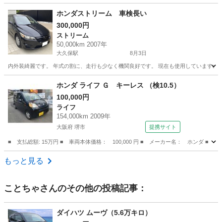
兵庫
淡路市
霞ヶ丘駅
N-BOX
NBOX
ホンダストリーム 車検長い
300,000円
ストリーム
50,000km 2007年
大久保駅
8月3日
内外装綺麗です。 年式の割に、走行も少なく機関良好です。 現在も使用していますの
兵庫
神戸市
大久保駅
ストリーム
ホンダ ライフ Ｇ キーレス （検10.5）
100,000円
ライフ
154,000km 2009年
大阪府 堺市
提携サイト
■ 支払総額: 15万円 ■ 車両本体価格： 100,000 円 ■ メーカー名： ホンダ ■ 
大阪
堺市
ライフ
もっと見る
ことちゃ
さんのその他の投稿記事：
ダイハツ ムーヴ（5.6万キロ）