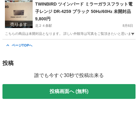
TWINBIRD ツインバード ミラーガラスフラット電
子レンジ DR-4259 ブラック 50Hz/60Hz 未開封品
9,800円
売ります
北２４条駅
8月6日
こちらの商品は未開封品となります。 詳しい外観等は写真をご覧頂きたいと思います。 尚
北海道
札幌市
北２４条駅
キッチン家電
市内
ページTOPへ
投稿
誰でも今すぐ30秒で投稿出来る
投稿画面へ (無料)