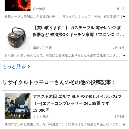
器買取強化中！ 楽器に関してはオールジャンル買
取OK！ ギター、ベースから和楽器、打楽器、管
宮の沢駅
8月2日
楽器、民族楽器などなんでもまじめに査定！まじ
新規オープン店舗につき買取強化中！！ リサイクルショップ 札幌 買取本舗では現在、 
めに買取致します！店頭買取OK！出張買取も無料
北海道
札幌市
宮の沢駅
リサイクルショップ
買取
【買い取ります！】 ガステーブル 電子レンジ 炊
でお伺い致しております！
飯器など 未清掃OK キッチン家電 ガスコンロ クッ
キングヒーター オーブンレンジ
南郷７丁目駅
7月31日
お引越しや買い替えなどで、不要になる家電がありましたら是非ご連絡ください。 【 買取価格 
北海道
札幌市
南郷７丁目駅
リサイクルショップ
買取
もっと見る
リサイクルトゥモロー
さんのその他の投稿記事：
アネスト岩田 エルフ ELF FX7401 オイルレス(フ
リー)エアーコンプレッサー 24L 綺麗 です
13,000円
売ります
北２４条駅
8月6日
状態ですが殆ど使用していない為目立つような傷等はなく綺麗な商品となります。 詳しい外観等