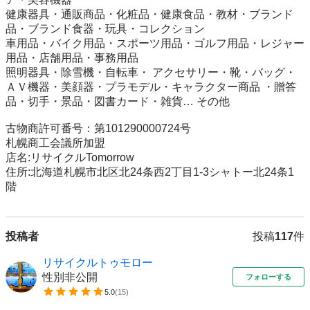
健康器具・通販商品・化粧品・健康食品・教材・ブランド
品・ブランド食器・玩具・コレクション

車用品・バイク用品・スポーツ用品・ゴルフ用品・レジャー
用品・店舗用品・事務用品

照明器具・除雪機・自転車・ アクセサリー・靴・バッグ・
ＡＶ機器・美顔器・プラモデル・キャラクター商品 ・贈答
品・切手・景品・図書カード・雑貨… その他

古物商許可番号：第101290000724号

札幌商工会議所加盟

店名:リサイクルTomorrow

住所:北海道札幌市北区北24条西2丁目1-3シャトー北24条1
階
投稿者
投稿
117
件
リサイクルトゥモロー
性別非公開
フォローする
5.0
(
15
)