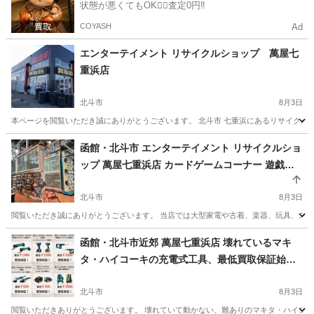
状態が悪くてもOK🙆‍♀️査定0円‼️
COYASH
Ad
エンターテイメント リサイクルショップ 萬屋七
重浜店
北斗市
8月3日
本ページを閲覧いただき誠にありがとうございます。 北斗市 七重浜にあるリサイクルシ
北海道
北斗市
リサイクルショップ
トレカ
函館・北斗市 エンターテイメント リサイクルショ
ップ 萬屋七重浜店 カードゲームコーナー 遊戯王
ポケモンカード ワンピースカード 等 トレカ
北斗市
8月3日
閲覧いただき誠にありがとうございます。 当店では大型家電や古着、楽器、玩具、スマホ
北海道
北斗市
リサイクルショップ
ポケモンカード
函館・北斗市近郊 萬屋七重浜店 壊れているマキ
タ・ハイコーキの充電式工具、最低買取保証始め
ました！
北斗市
8月3日
閲覧いただきありがとうございます。 壊れていて動かない、難ありのマキタ・ハイコー