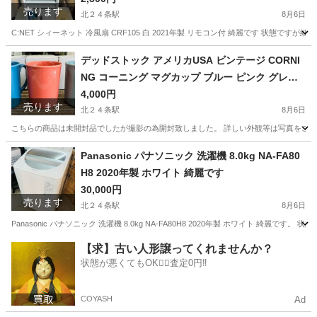
売ります
北２４条駅
8月6日
C:NET シィーネット 冷風扇 CRF105 白 2021年製 リモコン付 綺麗です 状
北海道
札幌市
北２４条駅
季節、空調家電
シィーネット
デッドストック アメリカUSA ビンテージ CORNI
NG コーニング マグカップ ブルー ピンク グレー
元箱付３点セット 新品です
4,000円
売ります
北２４条駅
8月6日
こちらの商品は未開封品でしたが撮影の為開封致しました。 詳しい外観等は写真をご覧頂
北海道
札幌市
北２４条駅
食器
Panasonic パナソニック 洗濯機 8.0kg NA-FA80
H8 2020年製 ホワイト 綺麗です
30,000円
売ります
北２４条駅
8月6日
Panasonic パナソニック 洗濯機 8.0kg NA-FA80H8 2020年製 ホワイト
北海道
札幌市
北２４条駅
生活家電
Panasonic
【求】古い人形譲ってくれませんか？
状態が悪くてもOK🙆‍♀️査定0円‼️
COYASH
Ad