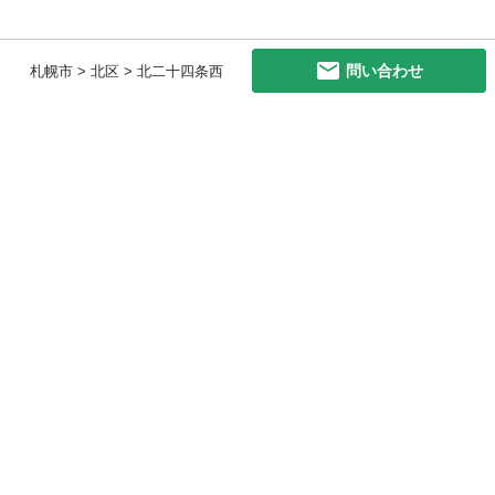
問い合わせ
札幌市 > 北区 > 北二十四条西
初めての方へ
利用規約
プライバシーポリシー
プライバシー・ステートメント
健全化に資する運用方針
お問い合わせ
運営会社
サイトマップ
ご利用ガイド
フリーワードで探す
PC版で表示
都道府県選択
特定商取引法の表示
利用者情報の外部送信について
© 2011-
2026
Jmty, Inc.