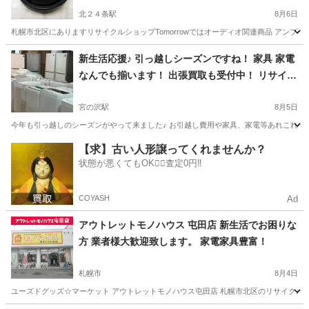
北２４条駅
8月6日
札幌市北区にありますリサイクルショップTomorrowではオーディオ関連商品 アンプ・
北海道
札幌市
北２４条駅
リサイクルショップ
買取
新生活応援♪ 引っ越しシーズンですね！ 家具 家電
なんでも揃います！ 出張買取も受付中！ リサイク
ルショップ札幌 買取本舗 西野店
宮の沢駅
8月5日
今年も引っ越しのシーズンがやって来ました♪ お引越し費用や家具、家電等あれこれ揃えると莫
北海道
札幌市
宮の沢駅
リサイクルショップ
無料
【求】古い人形譲ってくれませんか？
状態が悪くてもOK🙆‍♀️査定0円‼️
COYASH
Ad
アウトレットモノハウス 屯田店 新生活でお困りな
方 業者様大歓迎致します。 家電家具豊富！
札幌市
8月4日
ユーズドグッズ☆マーケット アウトレットモノハウス屯田店 札幌市北区のリサイクルシ