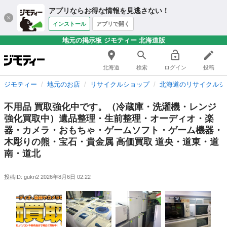
アプリならお得な情報を見逃さない！
インストール
アプリで開く
地元の掲示板 ジモティー 北海道版
北海道
検索
ログイン
投稿
ジモティー
地元のお店
リサイクルショップ
北海道のリサイクルシ
不用品 買取強化中です。（冷蔵庫・洗濯機・レンジ
強化買取中）遺品整理・生前整理・オーディオ・楽
器・カメラ・おもちゃ・ゲームソフト・ゲーム機器・
木彫りの熊・宝石・貴金属 高価買取 道央・道東・道
南・道北
投稿ID: gukn2
2026年8月6日 02:22