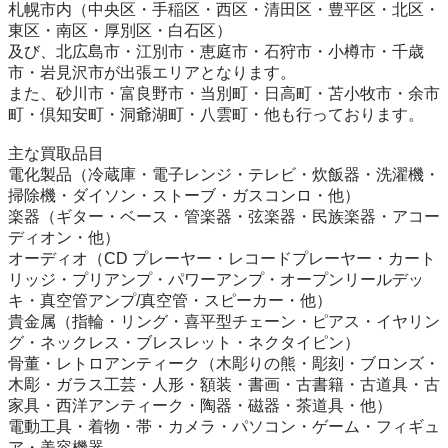
札幌市内（中央区・手稲区・西区・清田区・豊平区・北区・
東区・南区・厚別区・白石区）

及び、北広島市・江別市・恵庭市・石狩市・小樽市・千歳
市・岩見沢市が出張エリアとなります。

また、砂川市・富良野市・当別町・日高町・苫小牧市・余市
町・倶知安町・洞爺湖町・八雲町・他も行っております。

主な買取品目

電化製品（冷蔵庫・電子レンジ・テレビ・炊飯器・洗濯機・
掃除機・ダイソン・ストーブ・ガスコンロ・他）

楽器（ギター・ベース・管楽器・弦楽器・民族楽器・アコー
ディオン・他）

オーディオ（CD プレーヤー・レコードプレーヤー・カート
リッジ・プリアンプ・パワーアンプ・オープンリールデッ
キ・真空管アンプ/真空管・スピーカー・他）

貴金属（指輪・リング・喜平型チェーン・ピアス・イヤリン
グ・ネックレス・ブレスレット・ネクタイピン）

骨董・レトロアンティーク（木彫りの熊・彫刻・ブロンズ・
木彫・ガラス工芸・人形・額装・書画・古書籍・古道具・古
家具・西洋アンティーク・陶器・磁器・茶道具・他）

電動工具・着物・帯・カメラ・パソコン・ゲーム・フィギュ
ア・美容機器
