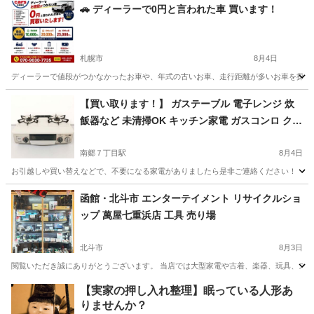
北海道
札幌市
リサイクルショップ
出張買取
🚗 ディーラーで0円と言われた車 買います！
札幌市
8月4日
ディーラーで値段がつかなかったお車や、年式の古いお車、走行距離が多いお車を探しています
北海道
札幌市
リサイクルショップ
【買い取ります！】 ガステーブル 電子レンジ 炊
飯器など 未清掃OK キッチン家電 ガスコンロ クッ
キングヒーター オーブンレンジ
南郷７丁目駅
8月4日
お引越しや買い替えなどで、不要になる家電がありましたら是非ご連絡ください！ 【 買取価格 
北海道
札幌市
南郷７丁目駅
リサイクルショップ
買取
函館・北斗市 エンターテイメント リサイクルショ
ップ 萬屋七重浜店 工具 売り場
北斗市
8月3日
閲覧いただき誠にありがとうございます。 当店では大型家電や古着、楽器、玩具、スマホ
北海道
北斗市
リサイクルショップ
古着
【実家の押し入れ整理】眠っている人形あ
りませんか？