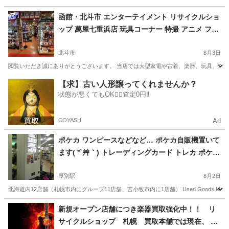
北海道
北斗市
リサイクルショップ
買取
函館・北斗市 エンターテイメント リサイクルショ
ップ 萬屋七重浜店 玩具コーナー 特撮 アニメ フィ
ギュア ミリタリー プラモデル 等
北斗市
8月3日
閲覧いただき誠にありがとうございます。 当店では大型家電や古着、楽器、玩具、スマホ
北海道
北斗市
リサイクルショップ
古着
【求】古い人形譲ってくれませんか？
状態が悪くてもOK🙆‍♀️査定0円‼️
COYASH
Ad
ポケカ ワンピースなどなど… ポケカ自販機置いて
ます( *´艸｀) トレーディングカード トレカ ポケモ
ン ドラゴンボール お子様からガチ勢まで…( ･`д･
´) 札幌市 厚別区
厚別駅
8月2日
北海道内12店舗（札幌市内にグループ11店舗、苫小牧市内に1店舗） Used Goods Mar
北海道
札幌市
厚別駅
リサイクルショップ
自販機
新規オープン店舗につき楽器買取強化中！！ リ
サイクルショップ 札幌 買取本舗では現在、 楽