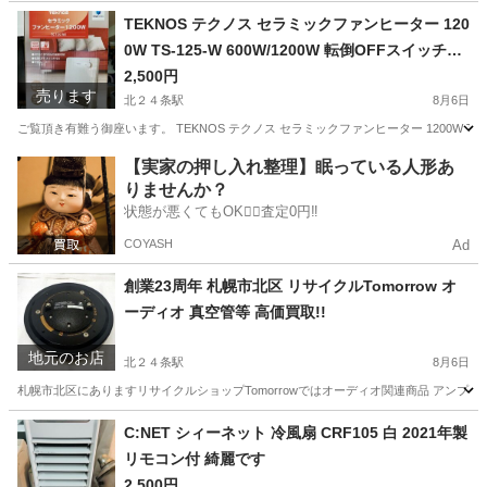
北海道
札幌市
北２４条駅
その他
TEKNOS テクノス セラミックファンヒーター 120
0W TS-125-W 600W/1200W 転倒OFFスイッチ付
き 未開封品です
2,500円
売ります
北２４条駅
8月6日
ご覧頂き有難う御座います。 TEKNOS テクノス セラミックファンヒーター 1200W TS-
北海道
札幌市
北２４条駅
季節、空調家電
【実家の押し入れ整理】眠っている人形あ
りませんか？
セラミックファンヒーター
状態が悪くてもOK🙆‍♀️査定0円‼️
COYASH
Ad
創業23周年 札幌市北区 リサイクルTomorrow オ
ーディオ 真空管等 高価買取!!
地元のお店
北２４条駅
8月6日
札幌市北区にありますリサイクルショップTomorrowではオーディオ関連商品 アンプ・
北海道
札幌市
北２４条駅
リサイクルショップ
買取
C:NET シィーネット 冷風扇 CRF105 白 2021年製
リモコン付 綺麗です
2,500円