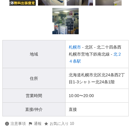
札幌市
- 北区
- 北二十四条西
地域
札幌市営地下鉄南北線 -
北２
４条駅
北海道札幌市北区北24条西2丁
住所
目1-3シャトー北24条1階
営業時間
10:00
〜
20:00
直接/仲介
直接
注意事項
通報
お気に入り 10