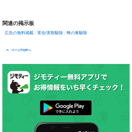
関連の掲示板
広告の無料掲載
害虫/害獣駆除
蜂の巣駆除
ページTOPへ