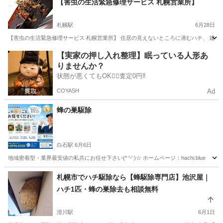
【害虫の生活緊急修理サービス 札幌営業所】
札幌駅
6月28日
【害虫の生活緊急修理サービス 札幌営業所】 住居の見えないところに潜むハチ、 建物
北海道
札幌市
札幌駅
蜂の巣駆除
【実家の押し入れ整理】眠っている人形あ
りませんか？
状態が悪くてもOK🙆‍♀️査定0円‼️
COYASH
Ad
蜂の巣駆除
白石駅
6月6日
地域密着型・業界最安値の私共にお任せ下さい(* 'ᵕ' )☆ ホームページ：hachi.blue
北海道
札幌市
白石駅
蜂の巣駆除
札幌市でハチ駆除なら【蜂駆除専門店】池沢屋｜
ハチ1匹・蜂の巣除去も相談無料
澄川駅
6月1日