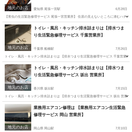
地元のお店
愛知県 尾張一宮駅
6月28日
【害虫の生活緊急修理サービス 尾張一宮営業所】 住居の見えないところに潜むハチ、 
愛知
一宮市
尾張一宮駅
蜂の巣駆除
愛知
一宮市
トイレ・風呂・キッチン排水詰まりは【排水つま
り生活緊急修理サービス 千葉営業所】
尾張一宮駅
蜂の巣駆除
害虫駆除
地元のお店
千葉県 船橋駅
7月26日
トイレ・風呂・キッチン排水詰まりは 【排水つまり生活緊急修理サービス 千葉営業所】
千葉
船橋市
船橋駅
トイレつまり/水漏れ修理
千葉
トイレ・風呂・キッチン排水詰まりは【排水つま
り生活緊急修理サービス 坂出 営業所】
市川市
市川駅
トイレつまり/水漏れ修理
防水工事
地元のお店
香川県 坂出駅
7月15日
トイレ・風呂・キッチン排水詰まりは 【排水つまり生活緊急修理サービス 坂出 営業所
香川
丸亀市
坂出駅
トイレつまり/水漏れ修理
防水工事
業務用エアコン修理は 【業務用エアコン生活緊急
修理サービス 岡山 営業所】
地元のお店
岡山県 岡山駅
7月10日