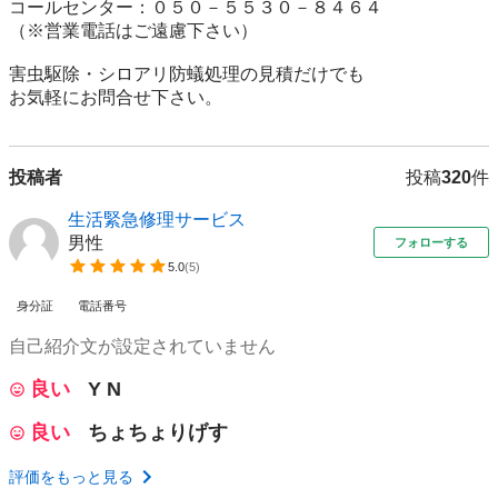
コールセンター：０５０－５５３０－８４６４

（※営業電話はご遠慮下さい）

害虫駆除・シロアリ防蟻処理の見積だけでも

お気軽にお問合せ下さい。
投稿者
投稿
320
件
生活緊急修理サービス
男性
フォローする
5.0
(
5
)
身分証
電話番号
自己紹介文が設定されていません
良い
Y N
良い
ちょちょりげす
評価をもっと見る