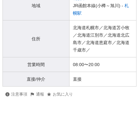
地域
JR函館本線(小樽～旭川) -
札
幌駅
北海道札幌市／北海道苫小牧
／北海道江別市／北海道北広
住所
島市／北海道恵庭市／北海道
千歳市／
営業時間
08:00
〜
20:00
直接/仲介
直接
注意事項
通報
お気に入り