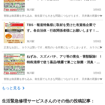
品・殺虫剤噴霧で巣ごと除菌・消臭・除去ができ
ます！被害が拡大する前にご相談ください！
旭川駅
3月8日
害獣は病原菌を持ち込み、衛生面でも大きな問題につながります。 天井裏の死骸やフン
北海道
旭川市
旭川駅
ゴキブリ駆除
料金
TBS・報道特集様に取材を受けた有資格企業で
す。各自治体・行政関係者様にお願いします！そ
ろそろカラスからゴミや住民の安全を勝ち取りま
せんか？何かあってからでは遅すぎます。
旭川駅
3月8日
正直なお話し、カラスは賢いです…根気のいる作業になってしまいます。 カラスに襲わ
北海道
旭川市
旭川駅
害虫/害獣駆除
行政
ねずみ、スズメバチ、アリ等の害虫・害獣駆除! !
特殊清掃で使う薬品/噴霧で巣ごと除菌・消臭・除
去ができます！被害が拡大する前にご相談くださ
い！
旭川駅
3月8日
害獣は病原菌を持ち込み、衛生面でも大きな問題につながります。 天井裏の死骸やフン
北海道
旭川市
旭川駅
その他
料金
もっと見る
生活緊急修理サービス
さんのその他の投稿記事：