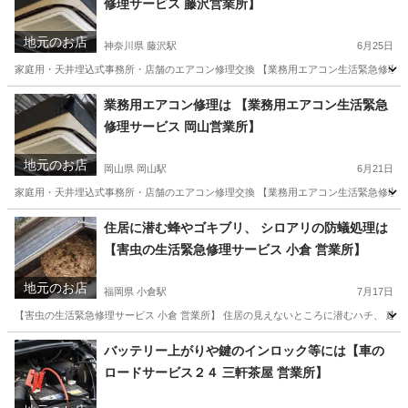
修理サービス 藤沢営業所】
武蔵小杉駅
その他
地元のお店
神奈川県 藤沢駅
6月25日
家庭用・天井埋込式事務所・店舗のエアコン修理交換 【業務用エアコン生活緊急修理サー
神奈川
藤沢市
藤沢駅
その他
天井
業務用エアコン修理は 【業務用エアコン生活緊急
修理サービス 岡山営業所】
地元のお店
岡山県 岡山駅
6月21日
家庭用・天井埋込式事務所・店舗のエアコン修理交換 【業務用エアコン生活緊急修理サー
岡山
岡山市
岡山駅
その他
天井
住居に潜む蜂やゴキブリ、 シロアリの防蟻処理は
【害虫の生活緊急修理サービス 小倉 営業所】
地元のお店
福岡県 小倉駅
7月17日
【害虫の生活緊急修理サービス 小倉 営業所】 住居の見えないところに潜むハチ、 建物
福岡
北九州市
小倉駅
蜂の巣駆除
害虫駆除
バッテリー上がりや鍵のインロック等には【車の
ロードサービス２４ 三軒茶屋 営業所】