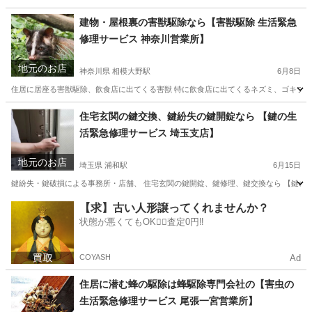
建物・屋根裏の害獣駆除なら【害獣駆除 生活緊急
修理サービス 神奈川営業所】
地元のお店
神奈川県 相模大野駅
6月8日
住居に居座る害獣駆除、飲食店に出てくる害獣 特に飲食店に出てくるネズミ、ゴキブリな
神奈川
相模原市
相模大野駅
その他
神奈川
鎌倉市
住宅玄関の鍵交換、鍵紛失の鍵開錠なら 【鍵の生
活緊急修理サービス 埼玉支店】
鎌倉駅
その他
ネズミ
地元のお店
埼玉県 浦和駅
6月15日
鍵紛失・鍵破損による事務所・店舗、 住宅玄関の鍵開錠、鍵修理、鍵交換なら 【鍵の生
埼玉
さいたま市
浦和駅
鍵交換
埼玉
川越市
川越駅
【求】古い人形譲ってくれませんか？
状態が悪くてもOK🙆‍♀️査定0円‼️
鍵交換
見積
COYASH
Ad
住居に潜む蜂の駆除は蜂駆除専門会社の【害虫の
生活緊急修理サービス 尾張一宮営業所】