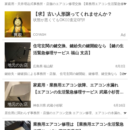
家庭用・天井埋込式事務所・店舗のエアコン修理交換 【業務用エアコン生活緊急修理サー
岡山
岡山市
岡山駅
その他
天井
【求】古い人形譲ってくれませんか？
状態が悪くてもOK🙆‍♀️査定0円‼️
COYASH
Ad
住宅玄関の鍵交換、鍵紛失の鍵開錠なら 【鍵の生
活緊急修理サービス 福山 支店】
地元のお店
広島県 福山駅
8月2日
鍵紛失・鍵破損による事務所・店舗、 住宅玄関の鍵開錠、鍵修理、鍵交換なら 【鍵の生
広島
福山市
福山駅
鍵交換
電話番号
家庭用・業務用エアコン故障、エアコン水漏れ
【エアコンの生活緊急修理サービス 武蔵小杉営業
所】
地元のお店
神奈川県 武蔵小杉駅
6月16日
居住用に関わらず事務所・店舗のエアコン交換 エアコン修理、エアコンの水漏れ、エアコ
神奈川
川崎市
武蔵小杉駅
その他
神奈川
川崎市
業務用エアコン修理は 【業務用エアコン生活緊急