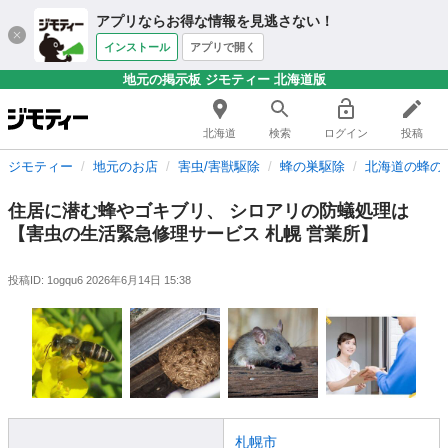
アプリならお得な情報を見逃さない！
インストール
アプリで開く
地元の掲示板 ジモティー 北海道版
北海道
検索
ログイン
投稿
ジモティー
地元のお店
害虫/害獣駆除
蜂の巣駆除
北海道の蜂の
住居に潜む蜂やゴキブリ、 シロアリの防蟻処理は
【害虫の生活緊急修理サービス 札幌 営業所】
投稿ID: 1ogqu6
2026年6月14日 15:38
札幌市