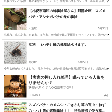
札幌市でハチ駆除・蜂の巣除去なら （一社）北海道ペストコントロール協会 会員 【蜂
北海道
札幌市
澄川駅
蜂の巣駆除
無料
【札幌市南区の蜂駆除屋さん】阿部企画 スズメ
バチ・アシナガバチの巣の駆除
大通駅
5月30日
札幌市、北広島市、恵庭市、江別市、南幌町で蜂の巣駆除を行っています。巣がなくハチ1
北海道
札幌市
大通駅
蜂の巣駆除
スズメバチ
江別 （ハチ）蜂の巣駆除承ります。
高砂駅
5月27日
今年も蜂が出てきました。 江別を中心に蜂の巣撤去の作業対応可能です。 気温が上がる
北海道
江別市
高砂駅
害虫/害獣駆除
スズメバチ
【実家の押し入れ整理】眠っている人形あ
りませんか？
状態が悪くてもOK🙆‍♀️査定0円‼️
COYASH
Ad
スズメバチ・カメムシ・ごきぶり等の害虫・ねず
み・ハト等の害獣駆除！！ 特殊清掃で使う薬