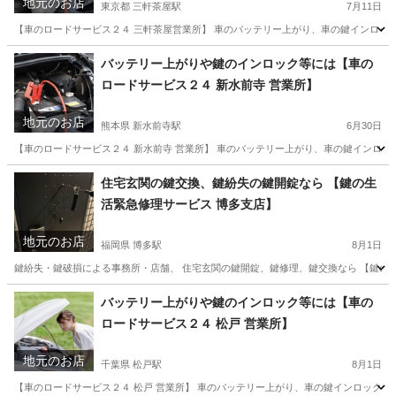
地元のお店
東京都 三軒茶屋駅
7月11日
【車のロードサービス２４ 三軒茶屋営業所】 車のバッテリー上がり、車の鍵インロック
東京
世田谷区
三軒茶屋駅
その他
バッテリー
バッテリー上がりや鍵のインロック等には【車の
ロードサービス２４ 新水前寺 営業所】
地元のお店
熊本県 新水前寺駅
6月30日
【車のロードサービス２４ 新水前寺 営業所】 車のバッテリー上がり、車の鍵インロック
熊本
熊本市
新水前寺駅
その他
バッテリー
住宅玄関の鍵交換、鍵紛失の鍵開錠なら 【鍵の生
活緊急修理サービス 博多支店】
地元のお店
福岡県 博多駅
8月1日
鍵紛失・鍵破損による事務所・店舗、 住宅玄関の鍵開錠、鍵修理、鍵交換なら 【鍵の生
福岡
福岡市
博多駅
鍵交換
電話番号
バッテリー上がりや鍵のインロック等には【車の
ロードサービス２４ 松戸 営業所】
地元のお店
千葉県 松戸駅
8月1日
【車のロードサービス２４ 松戸 営業所】 車のバッテリー上がり、車の鍵インロックドア