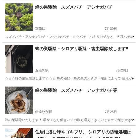
蜂の巣駆除 スズメバチ アシナガバチ
室蘭駅
7月30日
スズメバチ・アシナガバチ・マルハナバチ・ミツバチ・ハキリバチなど、各種ハチの駆除に
北海道
室蘭市
室蘭駅
蜂の巣駆除
スズメバチ
蜂の巣駆除・シロアリ駆除・害虫駆除致します‼︎
五稜郭駅
7月28日
☆☆☆蜂の巣駆除致します☆☆☆ 蜂の種類・蜂の巣の大きさ・場所によって 値段が変わ
北海道
函館市
五稜郭駅
蜂の巣駆除
害虫駆除
蜂の巣駆除 スズメバチ アシナガバチ等
伊達紋別駅
7月25日
蜂の巣駆除いたします！ 暖かくなり働きバチの数も増えてきていますので巣が大きくなり
北海道
伊達市
伊達紋別駅
蜂の巣駆除
住居に潜む蜂やゴキブリ、 シロアリの防蟻処理は