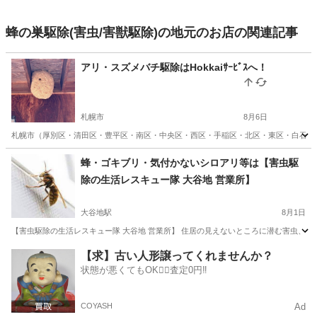
蜂の巣駆除(害虫/害獣駆除)の地元のお店の関連記事
アリ・スズメバチ駆除はHokkaiｻｰﾋﾞｽへ！
札幌市
8月6日
札幌市（厚別区・清田区・豊平区・南区・中央区・西区・手稲区・北区・東区・白石区）
北海道
札幌市
蜂の巣駆除
スズメバチ
蜂・ゴキブリ・気付かないシロアリ等は【害虫駆
除の生活レスキュー隊 大谷地 営業所】
大谷地駅
8月1日
【害虫駆除の生活レスキュー隊 大谷地 営業所】 住居の見えないところに潜む害虫、 シ
北海道
札幌市
大谷地駅
蜂の巣駆除
害虫駆除
【求】古い人形譲ってくれませんか？
状態が悪くてもOK🙆‍♀️査定0円‼️
COYASH
Ad