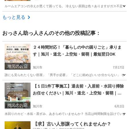
ルームエアコンの冷えが悪くて困ってる。 冷えない原因は色々ありますがガス不足であ
北海道
札幌市
便利屋
無料
もっと見る
おっさん助っ人
さんのその他の投稿記事：
２４時間対応！「暮らしの中の困りごと」承りま
す｜旭川・道北・上空知・留萌｜最短翌日OK
地元のお店
旭川市
7月17日
誰にも見られたくない部屋」 「男手が必要」 「どこに頼めばいいか分からない」 そん
北海道
旭川市
生活トラブル
無料
【１日1件丁寧施工】退去前・入居前・水回り掃除
お任せください｜旭川・道北・上空知・留萌｜最
短翌日施工可
地元のお店
旭川市
6月2日
水回りのカビ・水垢・黒ずみ、あきらめていませんか？ 当店は時間制限を設けていません。
北海道
旭川市
その他
おっさん
【求】古い人形譲ってくれませんか？