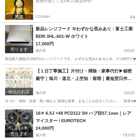
状態が悪くてもOK🙆‍♀️査定0円‼️
COYASH
Ad
新品レンジフード ※わずかな歪みあり : 富士工業
BDR-3HL-601-W ホワイト
17,000円
売ります
旭川市
6月2日
新品購入価格23,000円のレンジフードです。 わずかな歪みがあるため、17,000円でお譲りします。
北海道
旭川市
キッチン家電
レンジフード
【１日丁寧施工】片付け・掃除・家事代行▶秘密
厳守｜旭川・道北・上空知・留萌｜最短翌日作業
OK
地元のお店
旭川市
6月2日
片づけ・掃除・洗濯・買い物など 面倒な家事、まるごとお任せください。 「部屋を見ら
北海道
旭川市
家事代行
お客様
16✕ 6.5J +48 PCD112 5H ハブ径57.1mm｜レア
マイスター / EUROTECH
24,000円
売ります
旭川市
7月17日