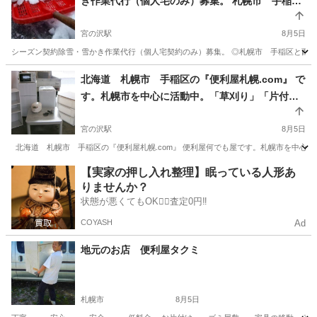
き作業代行（個人宅のみ）募集。 札幌市 手稲
区・西区のみ（一部エリアのみ） 限定。1か月分
基本料金６００００円から～
宮の沢駅
8月5日
シーズン契約除雪・雪かき作業代行（個人宅契約のみ）募集。 ◎札幌市 手稲区と西区のみ
北海道
札幌市
宮の沢駅
便利屋
除雪作業
北海道 札幌市 手稲区の『便利屋札幌.com』 で
す。札幌市を中心に活動中。「草刈り」「片付
け」「窓用エアコン設置」など作業中です。
宮の沢駅
8月5日
北海道 札幌市 手稲区の『便利屋札幌.com』 便利屋何でも屋です。札幌市を中心に活
北海道
札幌市
宮の沢駅
便利屋
.com
【実家の押し入れ整理】眠っている人形あ
りませんか？
状態が悪くてもOK🙆‍♀️査定0円‼️
COYASH
Ad
地元のお店 便利屋タクミ
札幌市
8月5日