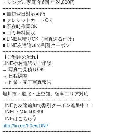
・シングル家庭 年6回 年24,000円

-----------------------------------------------------------

■ 最短翌日対応可能

■ クレジットカードOK

■ 不在時作業OK

■ ゴミ無料回収

■ LINE見積りOK（写真送るだけ）

■ LINE友達追加で割引クーポン

-----------------------------------------------------------

【ご利用の流れ】

LINEやお電話でご相談

→ 写真で見積りOK

→ 日程調整

→ 作業・完了写真報告

-----------------------------------------------------------

旭川市・道北・上空知。留萌エリア対応

-----------------------------------------------------------

LINEお友達追加で割引クーポン進呈中！！

LINEID:＠kck0039f

http://lin.ee/F0ewDN7
-----------------------------------------------------------
