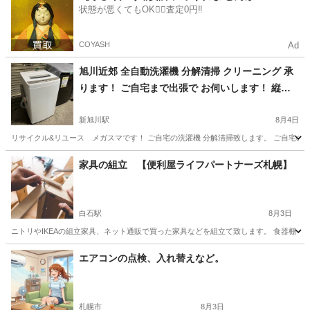
状態が悪くてもOK🙆‍♀️査定0円‼️
COYASH
Ad
旭川近郊 全自動洗濯機 分解清掃 クリーニング 承
ります！ ご自宅まで出張で お伺いします！ 縦型
洗濯機のみ です。
新旭川駅
8月4日
リサイクル&リユース メガスマです！ ご自宅の洗濯機 分解清掃致します。 ご自宅の
北海道
旭川市
新旭川駅
便利屋
料金
家具の組立 【便利屋ライフパートナーズ札幌】
白石駅
8月3日
ニトリやIKEAの組立家具、ネット通販で買った家具などを組立て致します。 食器棚・
北海道
札幌市
白石駅
便利屋
法人企業
エアコンの点検、入れ替えなど。
札幌市
8月3日