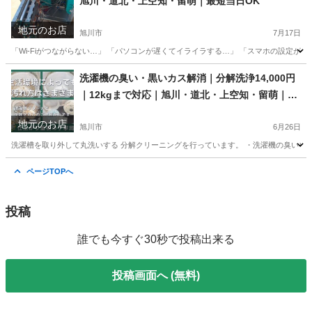
旭川・道北・上空知・留萌｜最短当日OK
地元のお店
旭川市
7月17日
「Wi-Fiがつながらない…」 「パソコンが遅くてイライラする…」 「スマホの設定が
北海道
旭川市
パソコン修理
おっさん
洗濯機の臭い・黒いカス解消｜分解洗浄14,000円
｜12kgまで対応｜旭川・道北・上空知・留萌｜最
短翌日施工可
地元のお店
旭川市
6月26日
洗濯槽を取り外して丸洗いする 分解クリーニングを行っています。 ・洗濯機の臭いや汚
北海道
旭川市
便利屋
おっさん
ページTOPへ
投稿
誰でも今すぐ30秒で投稿出来る
投稿画面へ (無料)