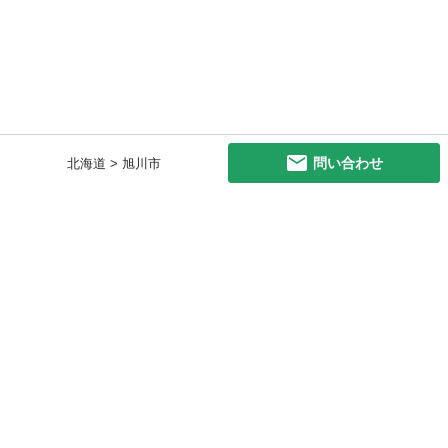
問い合わせ
北海道 > 旭川市
初めての方へ
利用規約
プライバシーポリシー
プライバシー・ステートメント
健全化に資する運用方針
お問い合わせ
運営会社
サイトマップ
ご利用ガイド
フリーワードで探す
PC版で表示
都道府県選択