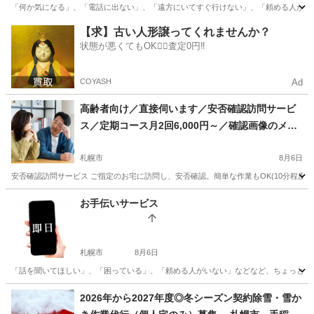
「何か気になる」、「電話に出ない」、「遠方にいてすぐ行けない」、「頼める人がいない
北海道
札幌市
便利屋
御用聞き
【求】古い人形譲ってくれませんか？
状態が悪くてもOK🙆‍♀️査定0円‼️
COYASH
Ad
高齢者向け／直接伺います／安否確認訪問サービ
ス／定期コース月2回6,000円～／確認画像のメー
ルまたはLINE送信OK
札幌市
8月6日
安否確認訪問サービス ご指定のお宅に訪問し、安否確認。簡単な作業もOK(10分程度
北海道
札幌市
便利屋
月額
お手伝いサービス
札幌市
8月6日
「話を聞いてほしい」、「困っている」、「頼める人がいない」などなど、ちょっとした
北海道
札幌市
便利屋
御用聞き
2026年から2027年度◎冬シーズン契約除雪・雪か