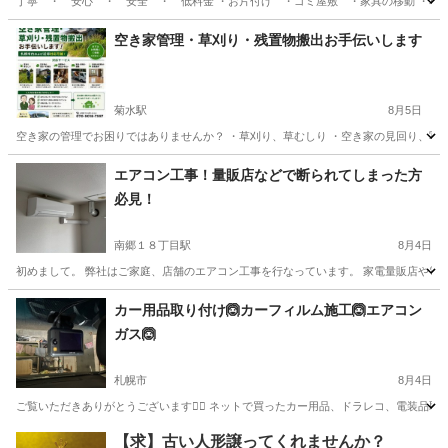
丁寧 ・ 安心 ・ 安全 ・ 低料金 ・お片付け ・ゴミ屋敷 ・家具の移動 ・草
北海道
札幌市
便利屋
無料
空き家管理・草刈り・残置物搬出お手伝いします
菊水駅
8月5日
空き家の管理でお困りではありませんか？ ・草刈り、草むしり ・空き家の見回り、写真
北海道
札幌市
菊水駅
便利屋
草むしり
エアコン工事！量販店などで断られてしまった方
必見！
南郷１８丁目駅
8月4日
初めまして。 弊社はご家庭、店舗のエアコン工事を行なっています。 家電量販店や電
北海道
札幌市
南郷１８丁目駅
便利屋
無料
カー用品取り付け🙆カーフィルム施工🙆エアコン
ガス🙆
札幌市
8月4日
ご覧いただきありがとうございます🙇‍♂️ ネットで買ったカー用品、ドラレコ、電装品取
北海道
札幌市
便利屋
取り付け
【求】古い人形譲ってくれませんか？