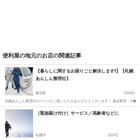
便利屋の地元のお店の関連記事
【暮らしに関するお困りごと解決します❗️】【札幌
あんしん整理社】
麻生駅
8月6日
札幌あんしん整理社のページをご覧いただきありがとうございます！ 遺品整理・引越し・
北海道
札幌市
麻生駅
便利屋
無料
［緊急駆け付け］サービス／高齢者などに
札幌市
8月6日