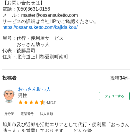
【お問い合わせは】

電話：(050)3631-0156

メール：master@ossansuketto.com

https://ossansuketto.com/kajidaikou/
-----------------------------------------------------------

屋号：代行・便利屋サービス

　　　おっさん助っ人

代表：後藤昌司

住所：北海道上川郡愛別町南町
投稿者
投稿
34
件
おっさん助っ人
男性
フォローする
4.8
(
18
)
身分証
電話番号
法人書類
旭川市及び近郊を活動エリアとして代行・便利屋「おっさん
助っ人」を営業しております。 どんな些...