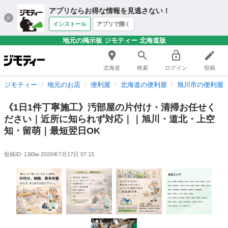
アプリならお得な情報を見逃さない！
インストール
アプリで開く
地元の掲示板 ジモティー 北海道版
北海道
検索
ログイン
投稿
ジモティー
地元のお店
便利屋
北海道の便利屋
旭川市の便利屋
《1日1件丁寧施工》汚部屋の片付け・清掃お任せく
ださい｜近所に知られず対応｜｜旭川・道北・上空
知・留萌｜最短翌日OK
投稿ID: 13i0iw
2026年7月17日 07:15