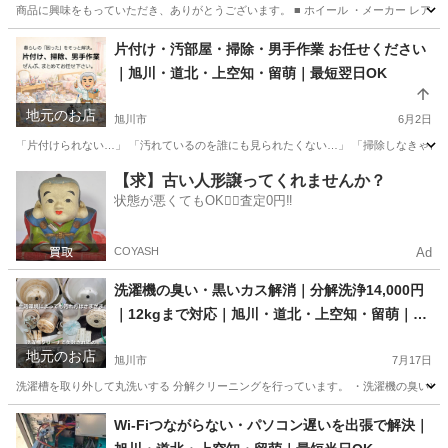
商品に興味をもっていただき、ありがとうございます。 ■ ホイール ・メーカー レアマイスター / EUR
北海道
旭川市
タイヤ、ホイール
レアマイスター
片付け・汚部屋・掃除・男手作業 お任せください
｜旭川・道北・上空知・留萌｜最短翌日OK
地元のお店
旭川市
6月2日
「片付けられない…」 「汚れているのを誰にも見られたくない…」 「掃除しなきゃと思いながらそのまま…」 
北海道
旭川市
便利屋
お客様
【求】古い人形譲ってくれませんか？
状態が悪くてもOK🙆‍♀️査定0円‼️
COYASH
Ad
洗濯機の臭い・黒いカス解消｜分解洗浄14,000円
｜12kgまで対応｜旭川・道北・上空知・留萌｜最
短翌日施工可
地元のお店
旭川市
7月17日
洗濯槽を取り外して丸洗いする 分解クリーニングを行っています。 ・洗濯機の臭いや汚
北海道
旭川市
その他
取り外し
Wi-Fiつながらない・パソコン遅いを出張で解決｜