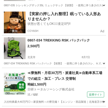
0807-035 トレッキングザック35L リュックサック 【状態】 ・使用に伴う多少の
北海道
北見市
その他
ザック
【実家の押し入れ整理】眠っている人形あ
りませんか？
状態が悪くてもOK🙆‍♀️査定0円‼️
COYASH
Ad
0807-034 TREKKING RSK バックパック
2,500円
北見市
8月7日
0807-034 TREKKING RSK バックパック 【状態】 ・使用に伴う多少のスレ、
北海道
北見市
その他
バックパック
≪寮無料・月収30万円・派遣社員≫自動車系工場
での組立・加工・プレス 交替制
時給1,500円
日研トータルソーシング株式会社
沼ノ端駅
提携サイト
入社特典最大40万円◎＜家賃無料＞の寮完備！【エンジン・部品製造｜北海道苫小牧市】高