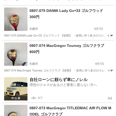
0807-075 DAIWA Lady Gx+33 ゴルフウッド
300円
札幌市
8月7日
0807-075 DAIWA Lady Gx+33 ゴルフウッド 【状態】 ・使用に伴う多少
北海道
札幌市
ゴルフ
0807-074 MacGregor Tourney ゴルフクラブ
800円
札幌市
8月7日
0807-074 MacGregor Tourney ゴルフクラブ 【状態】 ・使用に伴う多少
北海道
札幌市
ゴルフ
MacGregor
自社ローンに頼らず車にノレル
理想のクルマがあるけど審査に通らない方へ
（株）ICT
Ad
0807-073 MacGregor TITLEDMAC AIR FLOW M
ODEL ゴルフクラブ