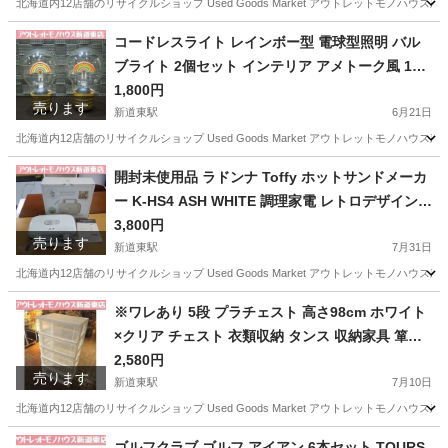
北海道内12店舗のリサイクルショップ Used Goods Market アウトレットモノハウス新道東店です。 -----------
北海道
札幌市
新道東駅
食器
ヴィンテージ
コードレスライト レインボー型 電球型照明 バル
ブライト 2個セット インテリア アメトーク風 1個
充電不可 札幌市東区 新道東店
1,800円
売ります
新道東駅
6月21日
北海道内12店舗のリサイクルショップ Used Goods Market アウトレットモノハウス新道東店です。 -----------
北海道
札幌市
新道東駅
照明器具
ライト
開封未使用品 ラドンナ Toffy ホットサンドメーカ
ー K-HS4 ASH WHITE 調理家電 レトロデザイン/
カラー 札幌市東区 新道東店
3,800円
売ります
新道東駅
7月31日
北海道内12店舗のリサイクルショップ Used Goods Market アウトレットモノハウス新道東店です。 -----------
北海道
札幌市
新道東駅
キッチン家電
Toffy
※ワレあり 5段 プラチェスト 高さ98cm ホワイト
×クリア チェスト 衣類収納 タンス 収納家具 箪笥
たんす 衣替え 札幌市東区 新道東店
2,580円
売ります
新道東駅
7月10日
北海道内12店舗のリサイクルショップ Used Goods Market アウトレットモノハウス新道東店です。 -----------
北海道
札幌市
新道東駅
収納家具
たんす
ゴルフクラブ ゴルフ アイアン 6本セット TOURS