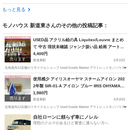
北海道
石狩市
篠路駅
スキー
シュノーケル
もっと見る
モノハウス 新道東
さんのその他の投稿記事：
USED品 アクリル絵の具 Liquitex/Louvre まとめ
て 中古 現状未確認 ジャンク扱い品 絵画 アート用
品 札幌市 新道東店
4,400円
売ります
新道東駅
6月10日
北海道内12店舗のリサイクルショップ Used Goods Market アウトレットモノハウス新道東店です。 -----------
北海道
札幌市
新道東駅
その他
絵の具
使用感少 アイリスオーヤマ スチームアイロン 202
2年製 SIR-01-A アイロン ブルー IRIS OHYAMA
札幌市東区 新道東店
1,980円
売ります
新道東駅
6月20日
北海道内12店舗のリサイクルショップ Used Goods Market アウトレットモノハウス新道東店です。 -----------
北海道
札幌市
新道東駅
生活家電
スチーム
自社ローンに頼らず車にノレル
理想のクルマがあるけど審査に通らない方へ