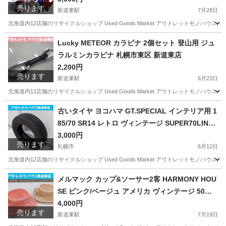
売ります
新道東店
新道東駅
7月28日
北海道内12店舗のリサイクルショップ Used Goods Market アウトレットモノハウス新道東店です。 -----------
北海道
札幌市
新道東駅
おもちゃ
スーパー戦隊
Lucky METEOR カラビナ 2個セット 登山用 ジュ
ラルミンカラビナ 札幌市東区 新道東店
2,200円
売ります
新道東駅
6月23日
北海道内12店舗のリサイクルショップ Used Goods Market アウトレットモノハウス新道東店です。 -----------
北海道
札幌市
新道東駅
その他
カラビナ
古いタイヤ ヨコハマ GT.SPECIAL インテリア用 1
85/70 SR14 レトロ ヴィンテージ SUPER70LINE
YOKOHAMA GTスペシャル 札幌市東区 新道東店
3,000円
売ります
札幌市
6月12日
北海道内12店舗のリサイクルショップ Used Goods Market アウトレットモノハウス新道東店です。 -----------
北海道
札幌市
タイヤ、ホイール
レトロ
メルマック カップ&ソーサー2客 HARMONY HOU
SE ピンク/ベージュ アメリカ ヴィンテージ 50年
代 TALK OF THE TOWN MELMAC 札幌市東区 新
4,000円
売ります
道東店
新道東駅
7月19日