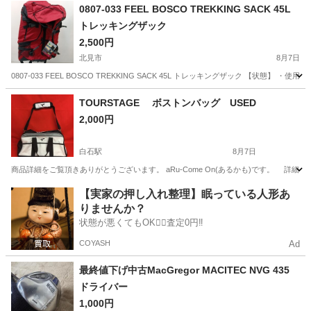
北海道
苫小牧市
沼ノ端駅
その他
0807-033 FEEL BOSCO TREKKING SACK 45L
トレッキングザック
2,500円
北見市
8月7日
0807-033 FEEL BOSCO TREKKING SACK 45L トレッキングザック 【
北海道
北見市
その他
FEEL
TOURSTAGE ボストンバッグ USED
2,000円
白石駅
8月7日
商品詳細をご覧頂きありがとうございます。 aRu-Come On(あるかも)です。 詳細はプロフィールをご
北海道
札幌市
白石駅
ゴルフ
ボストンバッグ
【実家の押し入れ整理】眠っている人形あ
りませんか？
状態が悪くてもOK🙆‍♀️査定0円‼️
COYASH
Ad
最終値下げ中古MacGregor MACITEC NVG 435
ドライバー
1,000円