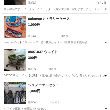
元町駅
8月7日
素人出品です。 ノークレームノーリターン厳守でお願い致します。また、メッセージの
北海道
札幌市
元町駅
ゴルフ
colemanカトラリーケース
1,000円
帯広駅
8月7日
colemanのカトラリーケース 赤 1枚目はイメージ画像 新品未使用品
北海道
河東郡
帯広駅
その他
coleman
0807-037 ウエイト
300円
旭川市
8月7日
0807-037 ウエイト 【状態】 ・使用に伴う多少のスレ、キズ、落としきれない汚れ
北海道
旭川市
フィットネス、トレーニング
ウエイト
シュノーケルセット
1,000円
篠路駅
8月7日
ハワイで1回しか使用していません