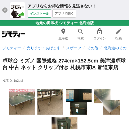
アプリならお得な情報を見逃さない！
インストール
アプリで開く
地元の掲示板 ジモティー 北海道版
北海道
検索
ログイン
投稿
ジモティー
売ります・あげます
スポーツ
その他
北海道のその
卓球台 ミズノ 国際規格 274cm×152.5cm 美津濃卓球
台 中古 ネット クリップ付き 札幌市東区 新道東店
投稿ID: 1p2spj