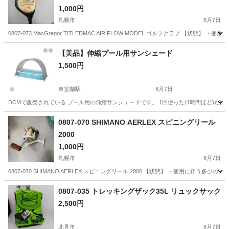
1,000円
札幌市
8月7日
0807-073 MacGregor TITLEDMAC AIR FLOW MODEL ゴルフクラブ
北海道
札幌市
ゴルフ
TITLEDMAC
【美品】伸縮プール用サンシェード
1,500円
東室蘭駅
8月7日
DCMで販売されている プール用の伸縮サンシェードです。 1回使った(1時間ほど)だ
北海道
室蘭市
東室蘭駅
マリンスポーツ
0807-070 SHIMANO AERLEX スピニングリール
2000
1,000円
札幌市
8月7日
0807-070 SHIMANO AERLEX スピニングリール 2000 【状態】 ・使用に
北海道
札幌市
その他
AERLEX
0807-035 トレッキングザック35L リュックサック
2,500円
北見市
8月7日