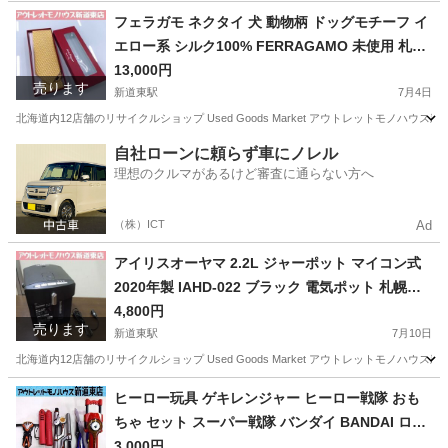
北海道
札幌市
新道東駅
キッチン家電
レトルト
フェラガモ ネクタイ 犬 動物柄 ドッグモチーフ イ
エロー系 シルク100% FERRAGAMO 未使用 札幌
市東区 新道東店
13,000円
売ります
新道東駅
7月4日
北海道内12店舗のリサイクルショップ Used Goods Market アウトレットモノハウス新道東店です。 -----------
北海道
札幌市
新道東駅
小物
フェラガモ
自社ローンに頼らず車にノレル
理想のクルマがあるけど審査に通らない方へ
（株）ICT
Ad
アイリスオーヤマ 2.2L ジャーポット マイコン式
2020年製 IAHD-022 ブラック 電気ポット 札幌市
東区 新道東店
4,800円
売ります
新道東駅
7月10日
北海道内12店舗のリサイクルショップ Used Goods Market アウトレットモノハウス新道東店です。 -----------
北海道
札幌市
新道東駅
キッチン家電
アイリスオーヤマ
ヒーロー玩具 ゲキレンジャー ヒーロー戦隊 おも
ちゃ セット スーパー戦隊 バンダイ BANDAI ロボ
ット ヌンチャク ジャンク 子供 キッズ 札幌市東区
3,000円