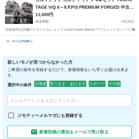
TAGE ViQ 6～9,P,P/S PREMIUM FORGED 中古
ツアーステージ 札幌市東区 新道東店
11,000円
売ります
新道東駅
6月26日
北海道内12店舗のリサイクルショップ Used Goods Market アウトレットモノハウス新道東店です。 -----------
北海道
札幌市
新道東駅
ゴルフ
ページTOPへ
欲しいモノが見つからなかった方
ご希望の条件を登録するだけで、新着情報をいち早くお届け出来ま
す。
北海道
売ります・あげます
スポーツ
その他
選択中の条件
ジモティーメルマガにも登録する
新着投稿の通知をメールで受け取る