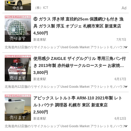
（株）ICT
Ad
⑥ ガラス 浮き球 直径約25cm 保護網ひも付き 漁
具 ガラス製 浮玉 オブジェ 札幌市東区 新道東店
4,500円
売ります
新道東駅
7月7日
北海道内12店舗のリサイクルショップ Used Goods Market アウトレットモノハウス新道東店です。 -----------
北海道
札幌市
新道東駅
インテリア雑貨/小物
漁具
使用感少 ZAIGLE ザイグルグリル 専用三角パン付
き 2013年製 赤外線サークルロースター お家焼肉
赤 札幌市東区 新道東店
3,800円
売ります
新道東駅
6月17日
北海道内12店舗のリサイクルショップ Used Goods Market アウトレットモノハウス新道東店です。 -----------
北海道
札幌市
新道東駅
キッチン家電
ZAIGLE
アピックス レトルト亭 ARM-110 2021年製 レト
ルトパウチ 調理器 札幌市 東区 新道東店
2,500円
売ります
新道東駅
6月12日
北海道内12店舗のリサイクルショップ Used Goods Market アウトレットモノハウス新道東店です。 -----------