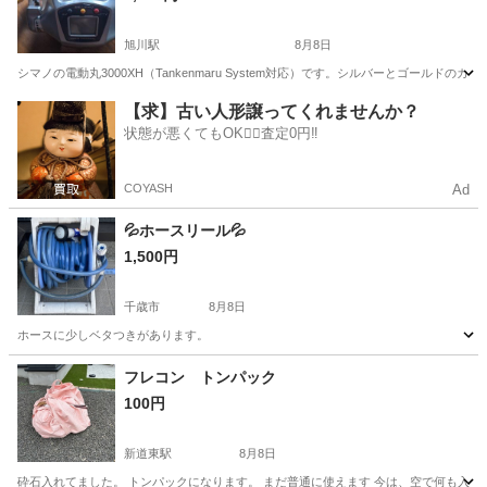
旭川駅
8月8日
シマノの電動丸3000XH（Tankenmaru System対応）です。シルバーとゴー
北海道
旭川市
旭川駅
その他
【求】古い人形譲ってくれませんか？
状態が悪くてもOK🙆‍♀️査定0円‼️
COYASH
Ad
💦ホースリール💦
1,500円
千歳市
8月8日
ホースに少しベタつきがあります。
北海道
千歳市
その他
フレコン トンパック
100円
新道東駅
8月8日
砕石入れてました。 トンパックになります。 まだ普通に使えます 今は、空で何も入って