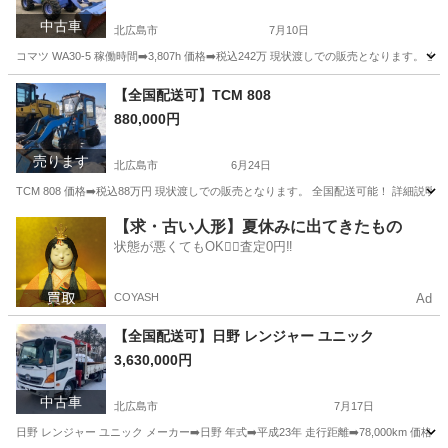
中古車
北広島市
7月10日
コマツ WA30-5 稼働時間➡️3,807h 価格➡️税込242万 現状渡しでの販売となります。 
北海道
北広島市
その他
コマツ
【全国配送可】TCM 808
880,000円
売ります
北広島市
6月24日
TCM 808 価格➡️税込88万円 現状渡しでの販売となります。 全国配送可能！ 詳細説明、現車
北海道
北広島市
その他
TCM
【求・古い人形】夏休みに出てきたもの
状態が悪くてもOK🙆‍♀️査定0円‼️
COYASH
Ad
【全国配送可】日野 レンジャー ユニック
3,630,000円
中古車
北広島市
7月17日
日野 レンジャー ユニック メーカー➡️日野 年式➡️平成23年 走行距離➡️78,000km 価格