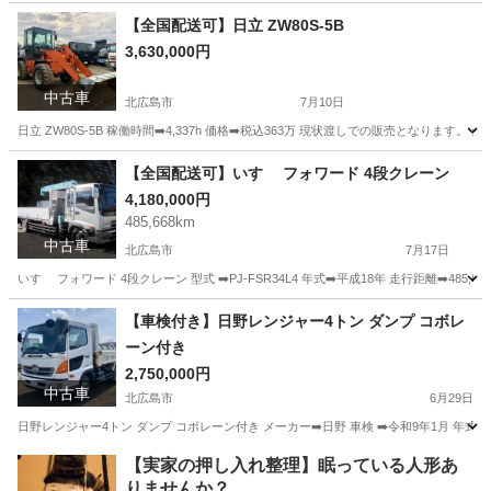
北海道
北広島市
その他
ユニック
【全国配送可】日立 ZW80S-5B
3,630,000円
中古車
北広島市
7月10日
日立 ZW80S-5B 稼働時間➡️4,337h 価格➡️税込363万 現状渡しでの販売となります。 
北海道
北広島市
その他
重機
【全国配送可】いすゞ フォワード 4段クレーン
4,180,000円
485,668km
中古車
北広島市
7月17日
いすゞ フォワード 4段クレーン 型式 ➡️PJ-FSR34L4 年式➡️平成18年 走行距離➡️485,6
北海道
北広島市
その他
クレーン
【車検付き】日野レンジャー4トン ダンプ コボレ
ーン付き
2,750,000円
中古車
北広島市
6月29日
日野レンジャー4トン ダンプ コボレーン付き メーカー➡️日野 車検 ➡️令和9年1月 年式➡
北海道
北広島市
スバル
コボレーン
【実家の押し入れ整理】眠っている人形あ
りませんか？