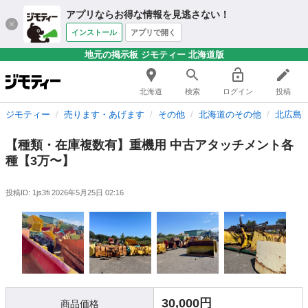
アプリならお得な情報を見逃さない！
インストール
アプリで開く
地元の掲示板 ジモティー 北海道版
北海道
検索
ログイン
投稿
ジモティー
売ります・あげます
その他
北海道のその他
北広島
【種類・在庫複数有】重機用 中古アタッチメント各
種【3万〜】
投稿ID: 1js3fi
2026年5月25日 02:16
30,000円
商品価格