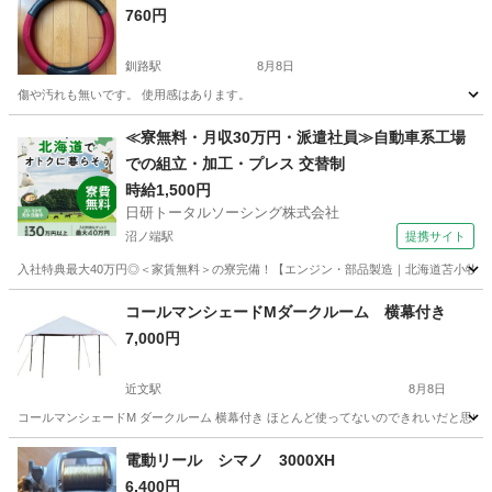
760円
釧路駅
8月8日
傷や汚れも無いです。 使用感はあります。
北海道
釧路市
釧路駅
その他
≪寮無料・月収30万円・派遣社員≫自動車系工場
での組立・加工・プレス 交替制
時給1,500円
日研トータルソーシング株式会社
沼ノ端駅
提携サイト
入社特典最大40万円◎＜家賃無料＞の寮完備！【エンジン・部品製造｜北海道苫小牧市】高
北海道
苫小牧市
沼ノ端駅
その他
コールマンシェードMダークルーム 横幕付き
7,000円
近文駅
8月8日
コールマンシェードM ダークルーム 横幕付き ほとんど使ってないのできれいだと思い
北海道
旭川市
近文駅
その他
電動リール シマノ 3000XH
6,400円