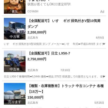
状態が悪くてもOK🙆‍♀️査定0円‼️
COYASH
Ad
【全国配送可】 いすゞ ギガ 排気付きV型10気筒
ダンプ
2,200,000円
中古車
北広島市
8月5日
いすゞ ギガ 排気付きV型10気筒 ダンプ メーカー➡️いすゞ 年式➡️平成11年9月 タイプ➡️ダ
北海道
北広島市
その他
いすゞ
【全国配送可】日立 LX50-7
2,750,000円
中古車
北広島市
7月10日
日立 LX50-7 稼働時間➡️5,544h 価格➡️税込 275万 現状渡しでの販売となります。 全
北海道
北広島市
その他
重機
【種類・在庫複数有】トラック 中古コンテナ 各種
【15万〜】
150,000円
売ります
北広島市
5月25日