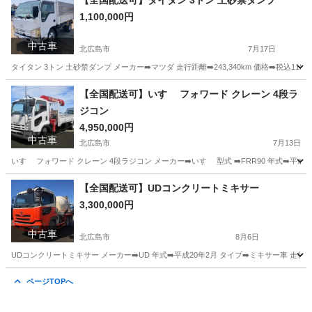
【全国配送可】タイタン 3トン 土砂禁ダンプ
1,100,000円
中古車
北広島市
7月17日
タイタン 3トン 土砂禁ダンプ メーカー➡️マツダ 走行距離➡️243,340km 価格➡️税込
北海道
北広島市
その他
土砂
【全国配送可】いすゞ フォワード クレーン 4段ラ
ジコン
4,950,000円
中古車
北広島市
7月13日
いすゞ フォワード クレーン 4段ラジコン メーカー➡️いすゞ 型式 ➡️FRR90 年式➡️平成
北海道
北広島市
その他
いすゞ
【全国配送可】UDコンクリートミキサー
3,300,000円
中古車
北広島市
8月6日
UDコンクリートミキサー メーカー➡️UD 年式➡️平成20年2月 タイプ➡️ミキサー車 走行距離➡
北海道
北広島市
その他
ミキサー車
ページTOPへ