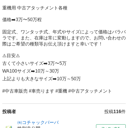
重機用 中古アタッチメント各種

価格➡️3万〜50万程

固定式、ワンタッチ式、年式やサイズによって価格はバラバ
ラです。また、在庫は常に変動しますので、お問い合わせの
際はご希望の種類等お伝え頂けますと幸いです！

⚠️目安⚠️

古くて小さいサイズ➡️3万〜5万

WA100サイズ➡️10万～30万 

上記よりも大きなサイズ➡️10万～50万

#中古車販売 #車売ります #重機 #中古アタッチメント
投稿者
投稿
116
件
㈲コチャックバーバ