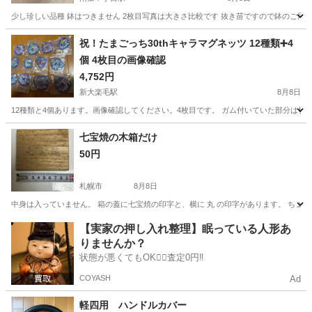
少し珍しい品種 鉢はつきません 2枚目写真は大きさ比較です 抜き苗ですので鉢のご用意
北海道
札幌市
南郷７丁目駅
その他
祝！たまごっち30thキャラマグネッツ 12種類➕4
個 4枚目の画像確認
4,752円
新大楽毛駅
8月8日
12種類と4個あります。画像確認してください。4枚目です。 ガム付いていた部分は
北海道
釧路市
新大楽毛駅
その他
たまごっち
七宝焼の木箱だけ
50円
札幌市
8月8日
中身は入っていません。 箱の蓋に七宝焼の印字と、横に 丸 の印字があります。 ちょ
北海道
札幌市
その他
【実家の押し入れ整理】眠っている人形あ
りませんか？
状態が悪くてもOK🙆‍♀️査定0円‼️
COYASH
Ad
軽四用 ハンドルカバー