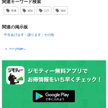
関連キーワード検索
重機
種類
10万
価格
関連の掲示板
中古あげます・譲ります
その他
ページTOPへ