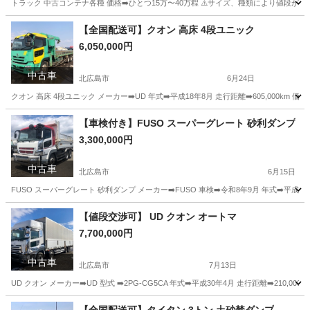
トラック 中古コンテナ各種 価格➡️ひとつ15万〜40万程 ⚠️サイズ、種類により値段
北海道
北広島市
その他
コンテナ
【全国配送可】クオン 高床 4段ユニック
6,050,000円
中古車
北広島市
6月24日
クオン 高床 4段ユニック メーカー➡️UD 年式➡️平成18年8月 走行距離➡️605,000km 
北海道
北広島市
その他
ユニック
【車検付き】FUSO スーパーグレート 砂利ダンプ
3,300,000円
中古車
北広島市
6月15日
FUSO スーパーグレート 砂利ダンプ メーカー➡️FUSO 車検➡️令和8年9月 年式➡️平成26年9
北海道
北広島市
その他
スーパーグレート
【値段交渉可】 UD クオン オートマ
7,700,000円
中古車
北広島市
7月13日
UD クオン メーカー➡️UD 型式 ➡️2PG-CG5CA 年式➡️平成30年4月 走行距離➡️210,00
北海道
北広島市
その他
オートマ