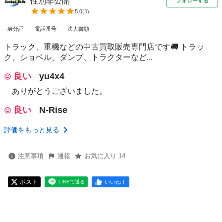
性別非公開
フォローする
5.0
(
3
)
身分証
電話番号
法人書類
トラック、重機などの中古買取販売専門店です🚚 トラッ
ク、ショベル、ダンプ、トラクターなど...
良い
yu4x4
ありがとうございました。
良い
N-Rise
評価をもっと見る
注意事項
通報
お気に入り 14
ポスト
いいね！
LINEで送る