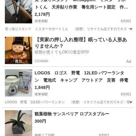
トくん 天井貼り作業 養生用シート固定 作業
補助 内装工事
2,178円
発寒南駅
8月8日
突っ張りスタンド ミスターサポートくん 〈状態〉 リサイクル品ですのでキズ・ヨゴ
北海道
札幌市
発寒南駅
その他
ミスター
【実家の押し入れ整理】眠っている人形あ
りませんか？
状態が悪くてもOK🙆‍♀️査定0円‼️
COYASH
Ad
LOGOS ロゴス 野電 12LED パワーランタ
ン 電池式 キャンプ アウトドア 災害 停電
1,848円
発寒南駅
8月8日
LOGOS 野電 12LED パワーランタン 〈状態〉 リサイクル品ですのでキズ・笠に
北海道
札幌市
発寒南駅
その他
LOGOS
観葉植物 サンスベリア ロブスタブルー
300円
南郷７丁目駅
8月8日