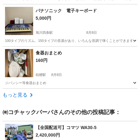
北海道
札幌市
新道東駅
その他
フレコン
パナソニック 電子キーボード
5,000円
旭川四条駅
8月8日
100タイプのリズム、150タイプの音源があり、いろんな音調で弾くことができます。 キ
北海道
旭川市
旭川四条駅
その他
キーボード
食器おまとめ
160円
桔梗駅
8月8日
ジバンシー等食器おまとめ
北海道
函館市
桔梗駅
その他
ジバンシー
もっと見る
㈲コチャックバーバ
さんのその他の投稿記事：
【全国配送可】コマツ WA30-5
2,420,000円