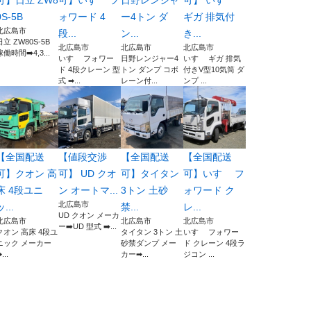
可】日立 ZW8
可】いすゞ フ
日野レンジャ
可】 いすゞ
0S-5B
ォワード 4
ー4トン ダ
ギガ 排気付
北広島市
段...
ン...
き...
日立 ZW80S-5B
北広島市
北広島市
北広島市
稼働時間➡️4,3...
いすゞ フォワー
日野レンジャー4
いすゞ ギガ 排気
ド 4段クレーン 型
トン ダンプ コボ
付きV型10気筒 ダ
式 ➡...
レーン付...
ンプ ...
【全国配送
【値段交渉
【全国配送
【全国配送
可】クオン 高
可】 UD クオ
可】タイタン
可】いすゞ フ
床 4段ユニ
ン オートマ...
3トン 土砂
ォワード ク
北広島市
ッ...
禁...
レ...
UD クオン メーカ
北広島市
北広島市
北広島市
ー➡️UD 型式 ➡️...
クオン 高床 4段ユ
タイタン 3トン 土
いすゞ フォワー
ニック メーカー
砂禁ダンプ メー
ド クレーン 4段ラ
...
カー➡...
ジコン ...