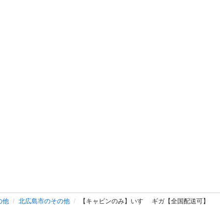
の他
北広島市のその他
【キャビンのみ】いすゞ ギガ【全国配送可】