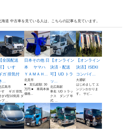
北海道 中古車を見ている人は、こちらの記事も見ています。
【全国配送
日本その他 日
【オンライン
【オンライン
可】 いすゞ
本 ヤマハ
決済・配送
決済】ISEKI
ギガ 排気付
ＹＡＭＡＨ...
可】UD トラ
コンバイ...
北見市
大通駅
き...
ッ...
■ 支払総額: 30
はじめまして エ
北広島市
北広島駅
万円 ■ 車両本体
ンジンかかりま
いすゞ ギガ 排気
車名: UD トラッ
価格...
す。 サビ...
付きV型10気筒 ダ
クス ダンプ 年
プ ...
式: ...