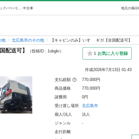
【キャビンのみ】いすゞ ギガ【全国配送可】 (㈲コチャックバーバ) 北広島のその他の中古車｜ジモティー
中古車
地元の掲示
の他
北広島市のその他
【キャビンのみ】いすゞ ギガ【全国配送可】
全国配送可】
（投稿ID : 1obgkr）
1
お気に入り登録
作成
2026年7月13日 01:43
支払総額
770,000円
商品価格
770,000円
諸費用
0円
受け渡し場所
北広島市
個人/法人
法人
ジャンル
-
走行距離