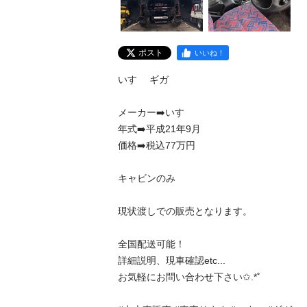
ポスト
いいね！
いすゞ ギガ  

メーカー➡️いすゞ

年式➡️平成21年9月

価格➡️税込77万円

キャビンのみ

現状渡しでの販売となります。

全国配送可能！

詳細説明、現車確認etc...

お気軽にお問い合わせ下さい✩.*˚
