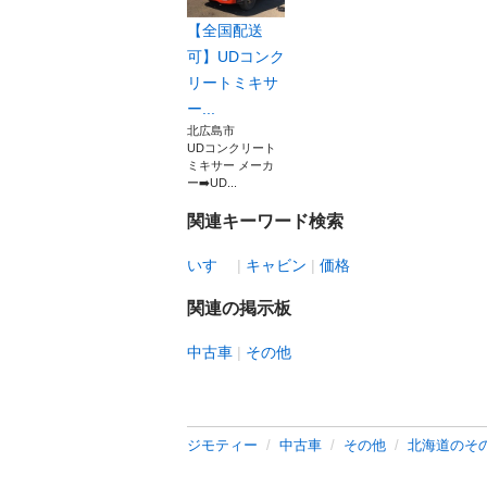
【全国配送
可】UDコンク
リートミキサ
ー...
北広島市
UDコンクリート
ミキサー メーカ
ー➡️UD...
関連キーワード検索
いすゞ
キャビン
価格
関連の掲示板
中古車
その他
ジモティー
中古車
その他
北海道のそ