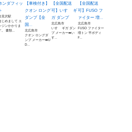
ホンダフィッ
【車検付き】
【全国配送
【全国配送
ト
クオン ロング
可】いすゞ ギ
可】FUSO フ
岩見沢駅
ダンプ【全
ガ ダンプ
ァイター 増...
はじめまして エ
北広島市
北広島市
国...
ンジンかかりま
いすゞ ギガ ダン
FUSO ファイター
す。 書類...
北広島市
プ メーカー➡️い
増トン 平ボディ
クオン ロングダ
す...
F...
ンプ メーカー➡️U
D...