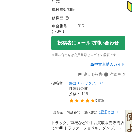
年式
車検有効期限
修復歴
車台番号
016
(下3桁)
投稿者にメールで問い合わせ
※問い合わせは会員登録とログイン必須です
中古車購入ガイド
違反を報告
注意事項
投稿者
㈲コチャックバーバ
性別非公開
投稿： 
116
5.0
(
3
)
認証とは
身分証
電話番号
法人書類
トラック、重機などの中古買取販売専門店
です🚚 トラック、ショベル、ダンプ、ト