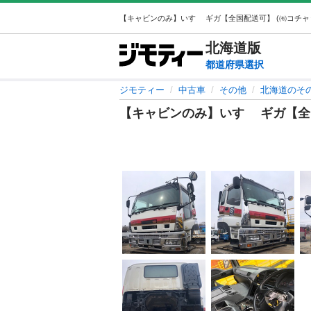
北海道
版
都道府県選択
ジモティー
中古車
その他
北海道のそ
【キャビンのみ】いすゞ ギガ【