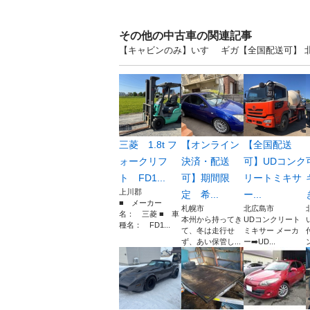
その他の中古車の関連記事
【キャビンのみ】いすゞ ギガ【全国配送可】 
三菱 1.8t フ
【オンライン
【全国配送
ォークリフ
決済・配送
可】UDコンク
ト FD1...
可】期間限
リートミキサ
上川郡
定 希...
ー...
■ メーカー
札幌市
北広島市
名： 三菱 ■ 車
本州から持ってき
UDコンクリート
種名： FD1...
て、冬は走行せ
ミキサー メーカ
ず、あい保管し...
ー➡️UD...
ン