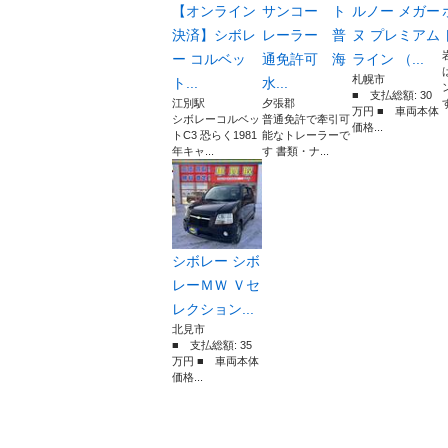
【オンライン
サンコー ト
ルノー メガー
決済】シボレ
レーラー 普
ヌ プレミアム
ー コルベッ
通免許可 海
ライン （...
札幌市
ト...
水...
■ 支払総額: 30
江別駅
夕張郡
万円 ■ 車両本体
シボレーコルベッ
普通免許で牽引可
価格...
トC3 恐らく1981
能なトレーラーで
年キャ...
す 書類・ナ...
シボレー シボ
レーＭＷ Ｖセ
レクション...
北見市
■ 支払総額: 35
万円 ■ 車両本体
価格...