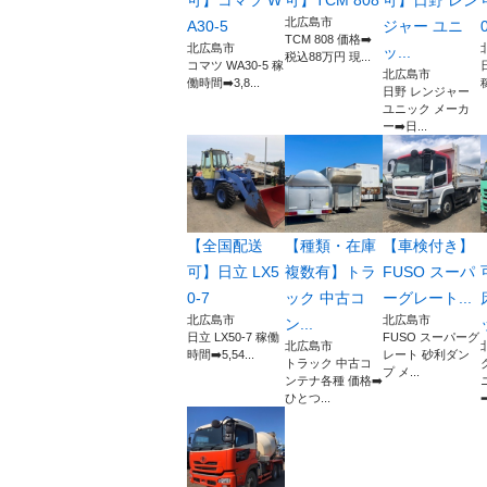
可】コマツ W
可】TCM 808
可】日野 レン
北広島市
A30-5
ジャー ユニ
TCM 808 価格➡️
北広島市
ッ...
税込88万円 現...
コマツ WA30-5 稼
北広島市
働時間➡️3,8...
日野 レンジャー
ユニック メーカ
ー➡️日...
【全国配送
【種類・在庫
【車検付き】
可】日立 LX5
複数有】トラ
FUSO スーパ
0-7
ック 中古コ
ーグレート...
北広島市
北広島市
ン...
日立 LX50-7 稼働
FUSO スーパーグ
北広島市
時間➡️5,54...
レート 砂利ダン
トラック 中古コ
プ メ...
ンテナ各種 価格➡️
ひとつ...
➡