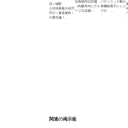
北海道内12店舗
パナソニック製の
沼ノ端駅
（札幌市内にグル
単機能電子レンジ
入社特典最大40万
ープ11店舗...
です。 ...
円◎＜家賃無料＞
の寮完備！...
関連の掲示板