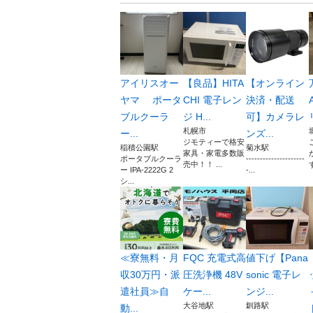
アイリスオー
【良品】HITA
【オンライン
ヤマ ポータ
CHI 電子レン
決済・配送
ブルクーラ
ジ H...
可】カメラレ
札幌市
ー...
ンズ...
ジモティーで格安
稲積公園駅
菊水駅
家具・家電多数販
ポータブルクーラ
---------------------
売中！！ ...
ー IPA-2222G 2
-...
シ...
≪寮無料・月
FQC 充電式高
値下げ【Pana
収30万円・派
圧洗浄機 48V
sonic 電子レ
遣社員≫自
ケー...
ンジ...
大谷地駅
釧路駅
動...