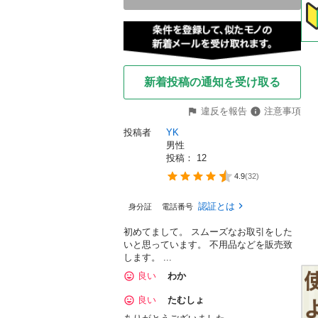
新着投稿の通知を受け取る
違反を報告
注意事項
投稿者
YK
男性
投稿： 
12
4.9
(
32
)
認証とは
身分証
電話番号
初めてまして。 スムーズなお取引をした
いと思っています。 不用品などを販売致
します。 ...
良い
わか
良い
たむしょ