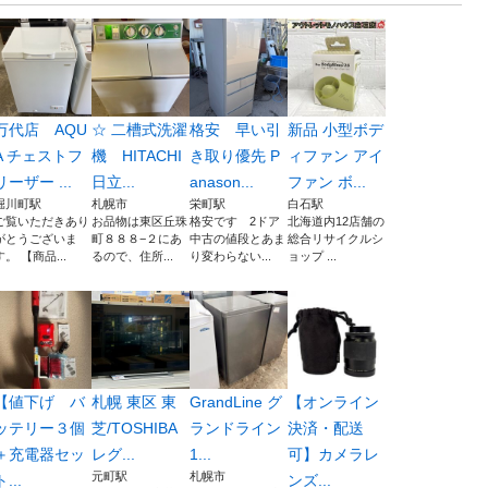
万代店 AQU
☆ 二槽式洗濯
格安 早い引
新品 小型ボデ
A チェストフ
機 HITACHI
き取り優先 P
ィファン アイ
リーザー ...
日立...
anason...
ファン ボ...
堀川町駅
札幌市
栄町駅
白石駅
ご覧いただきあり
お品物は東区丘珠
格安です 2ドア
北海道内12店舗の
がとうございま
町８８８−２にあ
中古の値段とあま
総合リサイクルシ
す。 【商品...
るので、住所...
り変わらない...
ョップ ...
【値下げ バ
札幌 東区 東
GrandLine グ
【オンライン
ッテリー３個
芝/TOSHIBA
ランドライン
決済・配送
＋充電器セッ
レグ...
1...
可】カメラレ
元町駅
札幌市
ト...
ンズ...