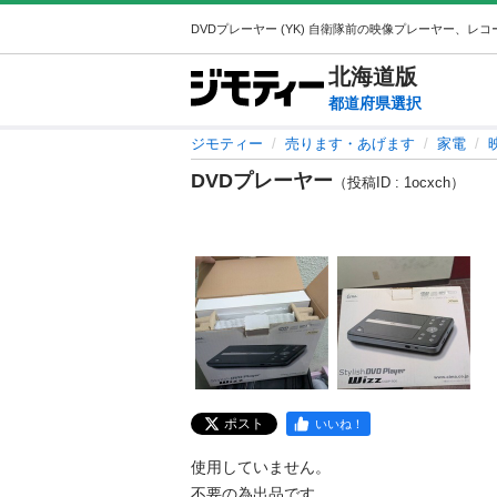
北海道
版
都道府県選択
ジモティー
売ります・あげます
家電
DVDプレーヤー
（投稿ID : 1ocxch）
ポスト
いいね！
使用していません。

不要の為出品です