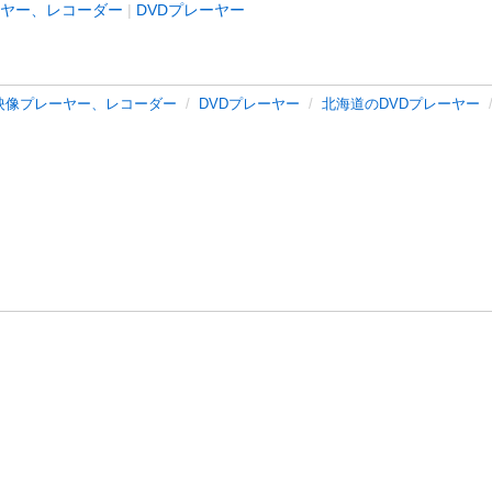
ヤー、レコーダー
DVDプレーヤー
映像プレーヤー、レコーダー
DVDプレーヤー
北海道のDVDプレーヤー
バシーポリシー
プライバシー・ステートメント
健全化に資する運用
プ
ご利用ガイド
フリーワードで探す
特定商取引法の表示
利用