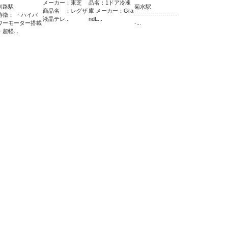
メーカー：東芝
品名：1ドア冷凍
釧路駅
菊水駅
商品名 ：レグザ
庫 メーカー：Gra
特徴： ・ハイパ
---------------------
液晶テレ...
ndL...
ワーモーター搭載
-...
・超軽...