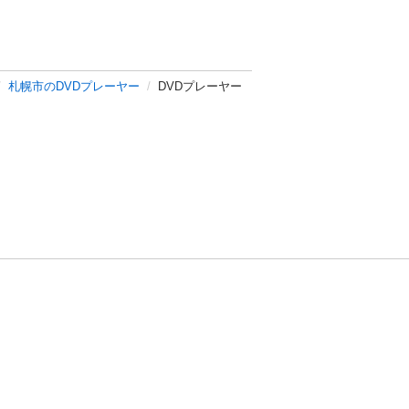
札幌市のDVDプレーヤー
DVDプレーヤー
方針
お問い合わせ
者情報の外部送信について