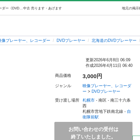
DVDプレーヤー (YK) 自衛隊前の映像プレーヤー、レコーダー《DVDプレーヤー》の中古あげます・譲ります｜ジモティーで不用品の処分
中古
売ります・あげます
地元の掲示
映像プレーヤー、レコーダー
DVDプレーヤー
北海道のDVDプレーヤー
更新
2026年6月8日 06:09
作成
2026年4月11日 06:40
商品価格
3,000円
ジャンル
映像プレーヤー、レコーダ
ー
 > 
DVDプレーヤー
受け渡し場所
札幌市
 - 南区
 - 南三十六条
西
札幌市営地下鉄南北線 - 
自
衛隊前駅
お問い合わせの受付は
終了いたしました。