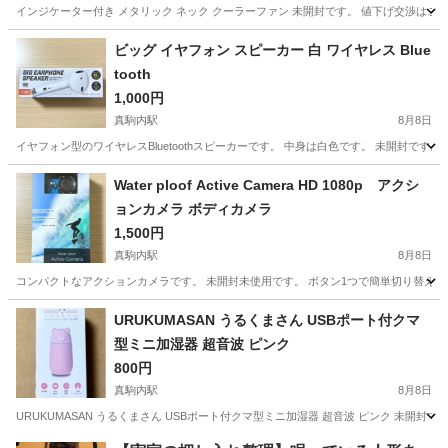
インジケーター付き メタリック ネック クーラーファン 未開封です。 値下げ交渉はご
北海道
札幌市
真駒内駅
季節、空調家電
クーラー
ビッグ イヤフォン スピーカー 白 ワイヤレス Blue
tooth
1,000円
真駒内駅
8月8日
イヤフォン型のワイヤレスBluetoothスピーカーです。 中身は白色です。 未開封で
北海道
札幌市
真駒内駅
オーディオ
Bluetooth
Water ploof Active Camera HD 1080p アクシ
ョンカメラ ボディカメラ
1,500円
真駒内駅
8月8日
コンパクトなアクションカメラです。 未開封未使用です。 ボタン1つで簡単切り替え 持
北海道
札幌市
真駒内駅
カメラ
アクションカメラ
URUKUMASAN うるくまさん USBポート付クマ
型ミニ加湿器 超音波 ピンク
800円
真駒内駅
8月8日
URUKUMASAN うるくまさん USBポート付クマ型ミニ加湿器 超音波 ピンク 未開
北海道
札幌市
真駒内駅
季節、空調家電
クマ