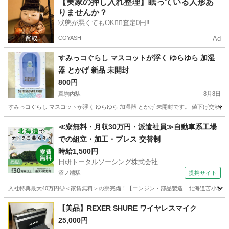
【実家の押し入れ整理】眠っている人形あ
りませんか？
状態が悪くてもOK🙆‍♀️査定0円‼️
COYASH
Ad
すみっコぐらし マスコットが浮く ゆらゆら 加湿
器 とかげ 新品 未開封
800円
真駒内駅
8月8日
すみっコぐらし マスコットが浮く ゆらゆら 加湿器 とかげ 未開封です。 値下げ交渉
北海道
札幌市
真駒内駅
季節、空調家電
とかげ
≪寮無料・月収30万円・派遣社員≫自動車系工場
での組立・加工・プレス 交替制
時給1,500円
日研トータルソーシング株式会社
沼ノ端駅
提携サイト
入社特典最大40万円◎＜家賃無料＞の寮完備！【エンジン・部品製造｜北海道苫小牧市】高
北海道
苫小牧市
沼ノ端駅
その他
【美品】REXER SHURE ワイヤレスマイク
25,000円