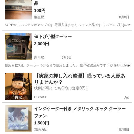
品
100円
麻生駅
8月8日
SONYの古いステレオアンプです 電源入りません ジャンク品です 古いアンプ好きの
北海道
札幌市
麻生駅
オーディオ
ステレオ
値下げ小型クーラー
2,000円
新川駅
8月8日
使用回数3回。クーラーつけるまで使用しました。 動作確認済みです！😌 暑い日が続
北海道
札幌市
新川駅
季節、空調家電
【実家の押し入れ整理】眠っている人形あ
りませんか？
状態が悪くてもOK🙆‍♀️査定0円‼️
COYASH
Ad
インジケーター付き メタリック ネック クーラー
ファン
1,500円
真駒内駅
8月8日