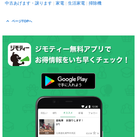
中古あげます・譲ります
家電
生活家電
掃除機
ページTOPへ