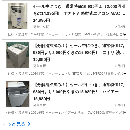
北海道
札幌市
発寒中央駅
その他
セール中につき、通常特価16,995円より2,000円引
きの14,995円! ナカトミ 移動式エアコン MAC-2
0 2024年製 ポータブルクーラー 除湿 冷風 キャス
14,995円
ター付き NAKATOMI
発寒中央駅
8月8日
＜仕様＞ 製造年：2024年製 メーカー：ナカトミ 型式：MAC-20 詳しい仕様等はこちら↓ https://www.n
北海道
札幌市
発寒中央駅
季節、空調家電
【分解清掃済み！】セール中につき、通常特価17,
980円より2,000円引きの15,980円! ニトリ 洗濯
機 2020年製 6kg NTR60
15,980円
発寒南駅
8月8日
＜仕様＞ 製造年：2020年製 メーカー：ニトリ NITORI 型式：NTR60 設置時サイズ(幅×奥
北海道
札幌市
発寒南駅
生活家電
NTR
【分解清掃済み！】セール中につき、通常特価17,
980円より2,000円引きの15,980円! ハイアール
洗濯機 2021年製 5.5kg JW-C55D
15,980円
発寒南駅
8月8日
＜仕様＞ 製造年：2021年製 メーカー：ハイアール 型式：JW-C55D 設置時サイズ(幅×奥×
北海道
札幌市
発寒南駅
生活家電
もっと見る