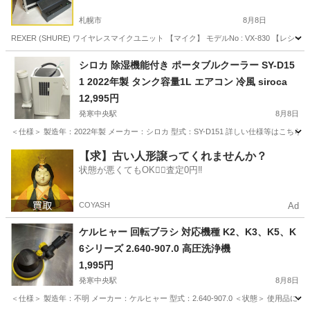
札幌市
8月8日
REXER (SHURE) ワイヤレスマイクユニット 【マイク】 モデルNo : VX-830 【レシ
北海道
札幌市
その他
SHURE
シロカ 除湿機能付き ポータブルクーラー SY-D15
1 2022年製 タンク容量1L エアコン 冷風 siroca
12,995円
発寒中央駅
8月8日
＜仕様＞ 製造年：2022年製 メーカー：シロカ 型式：SY-D151 詳しい仕様等はこちら↓ https://www.siro
北海道
札幌市
発寒中央駅
季節、空調家電
【求】古い人形譲ってくれませんか？
状態が悪くてもOK🙆‍♀️査定0円‼️
COYASH
Ad
ケルヒャー 回転ブラシ 対応機種 K2、K3、K5、K
6シリーズ 2.640-907.0 高圧洗浄機
1,995円
発寒中央駅
8月8日
＜仕様＞ 製造年：不明 メーカー：ケルヒャー 型式：2.640-907.0 ＜状態＞ 使用