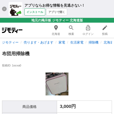
アプリならお得な情報を見逃さない！
インストール
アプリで開く
地元の掲示板 ジモティー 北海道版
北海道
検索
ログイン
投稿
ジモティー
売ります・あげます
家電
生活家電
掃除機
北海道
布団用掃除機
投稿ID: 1ocxa0
3,000円
商品価格