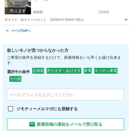
売ります
篠路駅
7月20日
冬タイヤ 鉄ホイールセット 155/80/13 2006年 9部山
北海道
石狩市
篠路駅
タイヤ、ホイール
冬タイヤ
ページTOPへ
欲しいモノが見つからなかった方
ご希望の条件を登録するだけで、新着情報をいち早くお届け出来ま
す。
北海道
売ります・あげます
家電
キッチン家電
選択中の条件
その他
ジモティーメルマガにも登録する
新着投稿の通知をメールで受け取る