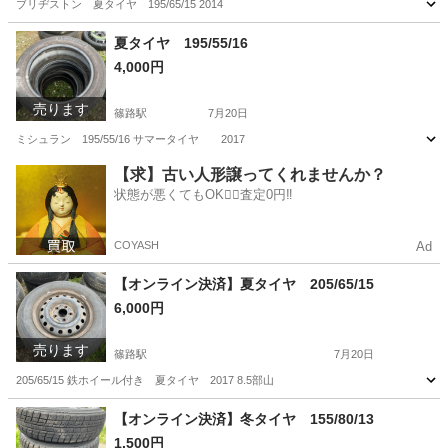
ブリヂストン 夏タイヤ 195/65/15 2014
北海道
石狩市
篠路駅
タイヤ、ホイール
夏タイヤ
夏タイヤ 195/55/16
4,000円
売ります
篠路駅
7月20日
ミシュラン 195/55/16 サマータイヤ 2017
北海道
石狩市
篠路駅
タイヤ、ホイール
【求】古い人形譲ってくれませんか？
状態が悪くてもOK🙆‍♀️査定0円‼️
COYASH
Ad
【オンライン決済】夏タイヤ 205/65/15
6,000円
売ります
篠路駅
7月20日
205/65/15 鉄ホイール付き 夏タイヤ 2017 8.5部山
北海道
石狩市
篠路駅
タイヤ、ホイール
夏タイヤ
【オンライン決済】冬タイヤ 155/80/13
1,500円