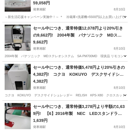
15％割り引き
59,058円
発寒南駅
8月10日
～新生活応援キャンペーン実施中！～ ＊ 冷蔵庫+洗濯機+5500円以上お買い上げで
北海道
札幌市
発寒南駅
その他
新生活
セール中につき、通常特価12,078円より20%引き
の9,662円! 2004年製 パナソニック MDステ
レオシステム SA-PM700MD 現状品
9,662円
発寒南駅
8月10日
2004年製 パナソニック MDステレオシステム SA-PM700MD 現状品 リモコン
北海道
札幌市
発寒南駅
オーディオ
ステレオ
セール中につき、通常特価5,478円より20%引きの
4,382円! コクヨ KOKUYO デスクサイドシュ
レッダー RELISH KPS-X80 クロスカット
4,382円
発寒南駅
8月10日
コクヨ KOKUYO デスクサイドシュレッダー RELISH KPS-X80 クロスカット 商品詳細はこちら h
北海道
札幌市
発寒南駅
その他
デスクサイドシュレッダー
セール中につき、通常特価3,278円より半額の1,63
9円! 【6】2016年製 NEC LEDスタンドライ
ト HSD16012R-D12 デスクライト 照明
1,639円
発寒南駅
8月10日