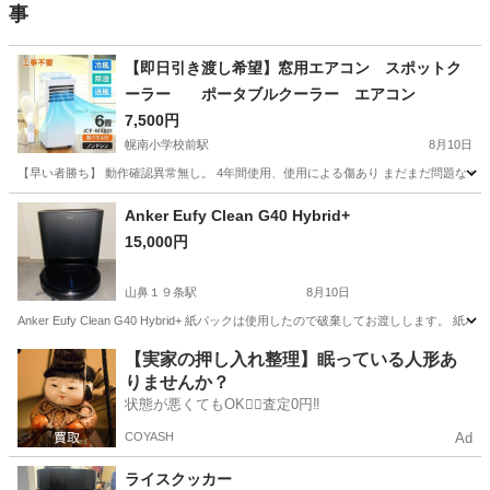
事
【即日引き渡し希望】窓用エアコン スポットク
ーラー ポータブルクーラー エアコン
7,500円
幌南小学校前駅
8月10日
【早い者勝ち】 動作確認異常無し。 4年間使用、使用による傷あり まだまだ問題なく使用できま
北海道
札幌市
幌南小学校前駅
季節、空調家電
Anker Eufy Clean G40 Hybrid+
15,000円
山鼻１９条駅
8月10日
Anker Eufy Clean G40 Hybrid+ 紙パックは使用したので破棄してお渡しします。 紙
北海道
札幌市
山鼻１９条駅
生活家電
【実家の押し入れ整理】眠っている人形あ
りませんか？
状態が悪くてもOK🙆‍♀️査定0円‼️
COYASH
Ad
ライスクッカー