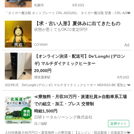
札幌市
8月10日
「タイガー魔法瓶 ホットプレート CRL-A201(KI)」 タイガー魔法瓶 型番：CRL-A201(
北海道
札幌市
キッチン家電
タイガー魔法瓶
【求・古い人形】夏休みに出てきたもの
状態が悪くてもOK🙆‍♀️査定0円‼️
COYASH
Ad
【オンライン決済・配送可】De’Longhi (デロン
ギ) マルチダイナミックヒーター
20,000円
環状通東駅
8月10日
2023年式 De’Longhi (デロンギ) マルチダイナミックヒーター MDHS15-BK 電気ヒ
北海道
札幌市
環状通東駅
季節、空調家電
≪寮無料・月収30万円・派遣社員≫自動車系工場
での組立・加工・プレス 交替制
マルチダイナミックヒーター
時給1,500円
日研トータルソーシング株式会社
沼ノ端駅
提携サイト
入社特典最大40万円◎＜家賃無料＞の寮完備！【エンジン・部品製造｜北海道苫小牧市】高