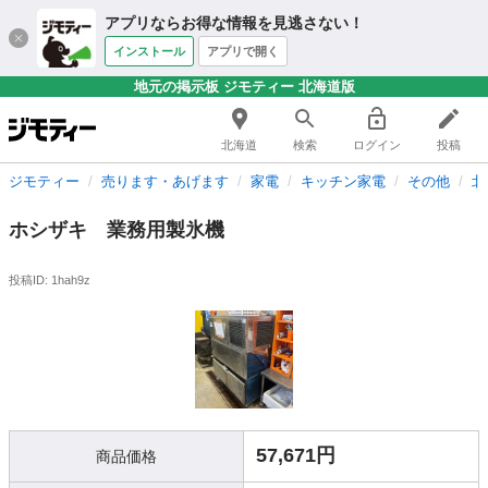
アプリならお得な情報を見逃さない！
インストール
アプリで開く
地元の掲示板 ジモティー 北海道版
北海道
検索
ログイン
投稿
ジモティー
売ります・あげます
家電
キッチン家電
その他
北
ホシザキ 業務用製氷機
投稿ID: 1hah9z
57,671円
商品価格