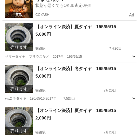
状態が悪くてもOK🙆‍♀️査定0円‼️
COYASH
Ad
【オンライン決済】夏タイヤ 195/65/15
5,000円
売ります
篠路駅
7月20日
サマータイヤ プリウスなど 2017年 195/65/15
北海道
石狩市
篠路駅
タイヤ、ホイール
夏タイヤ
【オンライン決済】冬タイヤ 195/65/15
5,000円
売ります
篠路駅
7月20日
vrx2 冬タイヤ 195/65/15 2017年 7.5部山
北海道
石狩市
篠路駅
タイヤ、ホイール
冬タイヤ
【オンライン決済】夏タイヤ 195/65/15
2,000円
売ります
篠路駅
7月20日