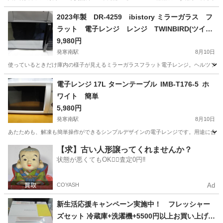
北海道
苫小牧市
沼ノ端駅
その他
2023年製 DR-4259 ibistory ミラーガラス フ
ラット 電子レンジ レンジ TWINBIRD(ツイン
バード) 電子レンジ ヘルツフリー 単機能 一人暮ら
9,980円
し フラットテーブル 20L 4段階出力切替 600W 15
発寒南駅
8月10日
分タイマー ミラーガラス ブラック
使っているときだけ庫内の様子が見えるミラーガラスフラット電子レンジ。ヘルツフリータ
北海道
札幌市
発寒南駅
キッチン家電
ミラー
電子レンジ 17L ターンテーブル IMB-T176-5 ホ
ワイト 簡単
5,980円
発寒南駅
8月10日
あたためも、解凍も簡単操作ができるシンプルデザインの電子レンジです。用途に合わせて調
北海道
札幌市
発寒南駅
キッチン家電
ターンテーブル
【求】古い人形譲ってくれませんか？
状態が悪くてもOK🙆‍♀️査定0円‼️
COYASH
Ad
新生活応援キャンペーン実施中！ フレッシャー
ズセット 冷蔵庫+洗濯機+5500円以上お買い上げで