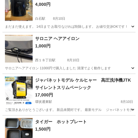
4,000円
白石駅
8月10日
まだまだ使えます。 14日まで お取引なければ削除します。 お値引交渉OKです！
北海道
札幌市
白石駅
キッチン家電
サロニア ヘアアイロン
1,000円
西１８丁目駅
8月10日
サロニアヘアアイロン 11000円で購入しました 清潔でよく動作します
北海道
札幌市
西１８丁目駅
生活家電
ジャパネットモデル ケルヒャー 高圧洗浄機JTK
サイレントスリムベーシック
17,000円
環状通東駅
8月10日
ご覧頂きありがとうございます。 新品未開封です。 最新モデル ジャパネットモデル ケ
北海道
札幌市
環状通東駅
その他
ジャパネット
タイガー ホットプレート
1,500円