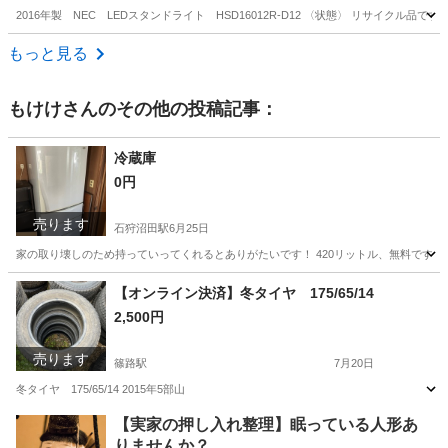
2016年製 NEC LEDスタンドライト HSD16012R-D12 〈状態〉 リサイク
北海道
札幌市
発寒南駅
生活家電
ライト
もっと見る
もけけ
さんのその他の投稿記事：
冷蔵庫
0円
売ります
石狩沼田駅
6月25日
家の取り壊しのため持っていってくれるとありがたいです！ 420リットル、無料です
北海道
増毛郡
石狩沼田駅
キッチン家電
無料
【オンライン決済】冬タイヤ 175/65/14
2,500円
売ります
篠路駅
7月20日
冬タイヤ 175/65/14 2015年5部山
北海道
石狩市
篠路駅
タイヤ、ホイール
冬タイヤ
【実家の押し入れ整理】眠っている人形あ
りませんか？