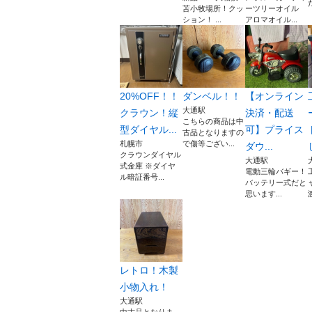
苫小牧場所！クッ
ーツリーオイル
ション！ ...
アロマオイル...
20%OFF！！
ダンベル！！
【オンライン
大通駅
クラウン！縦
決済・配送
こちらの商品は中
型ダイヤル...
可】プライス
古品となりますの
札幌市
で傷等ござい...
ダウ...
クラウンダイヤル
大通駅
式金庫 ※ダイヤ
電動三輪バギー！
ル暗証番号...
バッテリー式だと
思います...
レトロ！木製
小物入れ！
大通駅