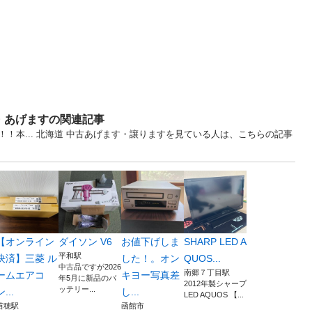
・あげますの関連記事
！本... 北海道 中古あげます・譲りますを見ている人は、こちらの記事
【オンライン
ダイソン V6
お値下げしま
SHARP LED A
平和駅
決済】三菱 ル
した！。オン
QUOS...
中古品ですが2026
南郷７丁目駅
ームエアコ
キヨー写真差
年5月に新品のバ
2012年製シャープ
ッテリー...
ン...
し...
LED AQUOS 【...
苗穂駅
函館市