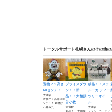
トータルサポート札幌
さんのその他の
置物？？高さ
プライスダウ
破格！！メラ
60センチ！
ン！！新
ルーカ ティー
大通駅
品！！大相撲
ツリーオイ
置物？？高さ60セ
苫小牧...
ル...
ンチ！！ 素材は
石膏みた...
大通駅
大通駅
新品！！ 大相撲
メラルーカ ティ