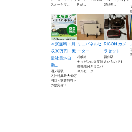
スオーヤマ...
P 品...
製品型...
≪寮無料・月
ミニパネルヒ
RICON カメ
収30万円・派
ーター
ラセット
札幌市
福住駅
遣社員≫自
ヤマゼンの温度調
古いものです
動...
整機能付きミニパ
沼ノ端駅
ネルヒーター...
入社特典最大40万
円◎＜家賃無料＞
の寮完備！...