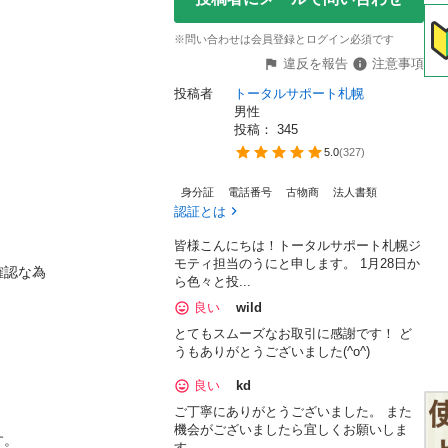
※問い合わせは会員登録とログイン必須です
違反を報告
注意事項
投稿者
トータルサポート札幌
男性
投稿： 
345
5.0
(
327
)
身分証
電話番号
古物商
法人書類
認証とは
皆様こんにちは！トータルサポート札幌ジ
モティ担当のうにと申します。 1月28日か
認な為

ら色々と投...
良い
wild
とてもスムーズなお取引に感謝です！ ど


うもありがとうございました(^o^)
良い
kd


ご丁寧にありがとうございました。 また
機会がございましたら宜しくお願いしま
。

す。