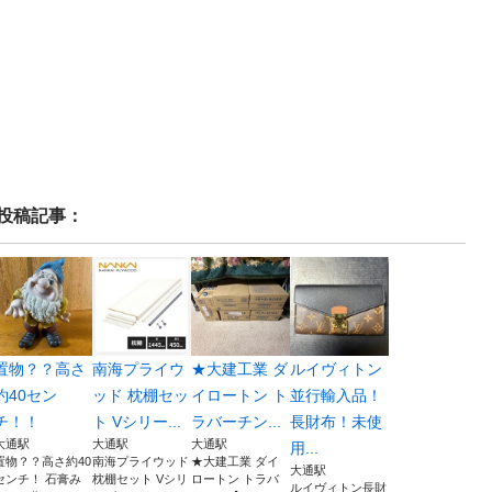
投稿記事：
置物？？高さ
南海プライウ
★大建工業 ダ
ルイヴィトン
約40セン
ッド 枕棚セッ
イロートン ト
並行輸入品！
チ！！
ト Vシリー...
ラバーチン...
長財布！未使
大通駅
大通駅
大通駅
用...
置物？？高さ約40
南海プライウッド
★大建工業 ダイ
大通駅
センチ！ 石膏み
枕棚セット Vシリ
ロートン トラバ
ルイヴィトン長財