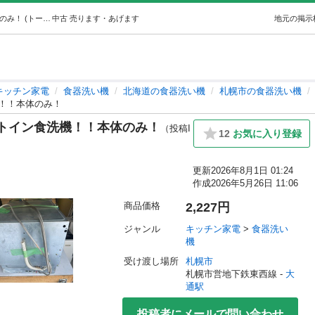
プライスダウン！！リンナイビルトイン食洗機！！本体のみ！ (トータルサポート札幌) 大通のキッチン家電《食器洗い機》の中古あげます・譲ります｜ジモティーで不用品の処分
中古
売ります・あげます
地元の掲示
キッチン家電
食器洗い機
北海道の食器洗い機
札幌市の食器洗い機
！！本体のみ！
トイン食洗機！！本体のみ！
（投稿I
12
お気に入り登録
更新
2026年8月1日 01:24
作成
2026年5月26日 11:06
商品価格
2,227円
ジャンル
キッチン家電
 > 
食器洗い
機
受け渡し場所
札幌市
札幌市営地下鉄東西線 - 
大
通駅
投稿者にメールで問い合わせ