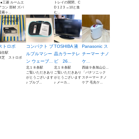
- ●三菱 ルームエ
トレイの開閉、C
アコン 部材 ズバ
D 1 2 3 →10と進
暖霧ヶ...
む...
ストロボ
コンパクト ブ
TOSHIBA 液
Panasonic ス
福住駅
ルブルマシー
晶カラーテレ
チーマー ナノ
東芝 ストロボ
ン ウェーブ...
ビ 26...
ケ...
北１８条駅
北１８条駅
西線９条旭山公...
ご覧いただきあり
ご覧いただきあり
「パナソニック
がとうございます
がとうございます
スチーマー ナノ
♪ ブルブ...
♪ メーカ...
ケア 毛先ケ...