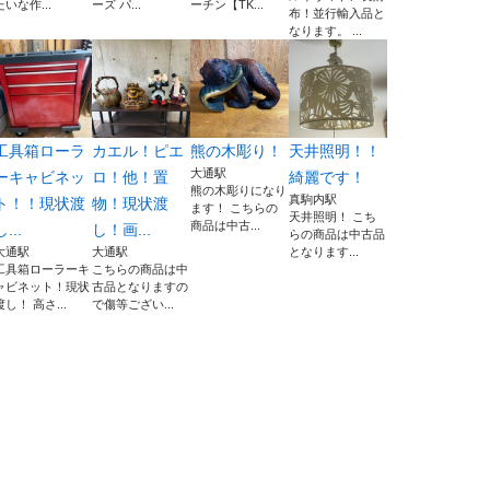
たいな作...
ーズ パ...
ーチン【TK...
布！並行輸入品と
なります。 ...
工具箱ローラ
カエル！ピエ
熊の木彫り！
天井照明！！
大通駅
ーキャビネッ
ロ！他！置
綺麗です！
熊の木彫りになり
真駒内駅
ト！！現状渡
物！現状渡
ます！ こちらの
天井照明！ こち
商品は中古...
し...
し！画...
らの商品は中古品
大通駅
大通駅
となります...
工具箱ローラーキ
こちらの商品は中
ャビネット！現状
古品となりますの
渡し！ 高さ...
で傷等ござい...