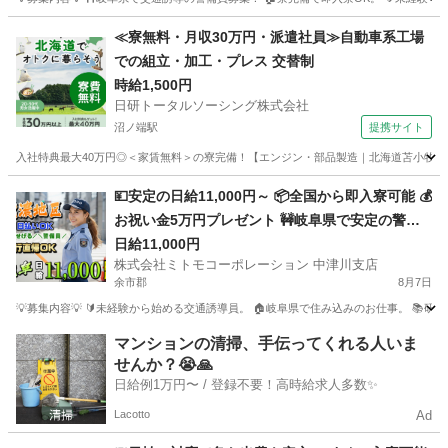
北海道
色丹郡
警備員
給料
≪寮無料・月収30万円・派遣社員≫自動車系工場
での組立・加工・プレス 交替制
時給1,500円
日研トータルソーシング株式会社
沼ノ端駅
提携サイト
入社特典最大40万円◎＜家賃無料＞の寮完備！【エンジン・部品製造｜北海道苫小牧市】高
北海道
苫小牧市
沼ノ端駅
その他
💴安定の日給11,000円～ 📦全国から即入寮可能 💰
お祝い金5万円プレゼント 🚧岐阜県で安定の警備
スタッフ 🚗赴任費用はしっかり会社補助 🔰未経験
日給11,000円
株式会社ミトモコーポレーション 中津川支店
でも安心の教育体制 💻自宅から便利なWeb面接 💸
余市郡
8月7日
日払い対応で急な出費も安心
💡募集内容💡 🔰未経験から始める交通誘導員。 🏠岐阜県で住み込みのお仕事。 📚
北海道
余市郡
警備員
給料
マンションの清掃、手伝ってくれる人いま
せんか？😭🙏
日給例1万円〜 / 登録不要！高時給求人多数✨
Lacotto
Ad