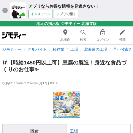
アプリならお得な情報を見逃さない！
インストール
アプリで開く
地元の掲示板 ジモティー 北海道版
北海道
検索
ログイン
投稿
ジモティー
アルバイト
軽作業
工場
北海道の工場
苫小牧市の
🥢【時給1450円以上可】豆腐の製造！身近な食品づ
くりのお仕事✨
投稿ID: 1pw8vm
2026年6月17日 03:00
職種
工場