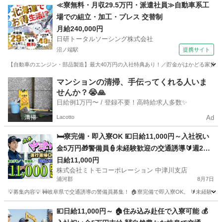
北海道
雨竜郡
警備員
給料
≪寮無料・月収29.5万円・派遣社員≫自動車系工
場での組立・加工・プレス 交替制
月給240,000円
日研トータルソーシング株式会社
沼ノ端駅
提携サイト
【自動車のエンジン・部品製造】最大40万円の入社特典あり！／貯金がはかどる家賃無
北海道
苫小牧市
沼ノ端駅
その他
マンションの清掃、手伝ってくれる人いま
せんか？😭🙏
日給例1万円〜 / 登録不要！高時給求人多数✨
Lacotto
Ad
🛏️寮完備・即入寮OK 💴日給11,000円～入社祝い
金5万円🎁警備員👮未経験歓迎の交通誘導🔰週2日
～勤務可能でプライベートも充実📅寮付きだから
日給11,000円
株式会社ミトモコーポレーション 中津川支店
遠方の方も安心🏠Web面接対応でスグに面接設定
浦河郡
8月7日
できます🚀
💡募集内容💡 🚧岐阜県で交通誘導の警備員募集！ 🏠寮完備で即入寮OK。 🔰未経験
北海道
浦河郡
警備員
給料
💴日給11,000円～ 🏠住み込み赴任で入寮可能 💰