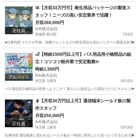
福岡
筑後市
工場
時給
🧼【月収33万円可】衛生用品パッケージの製造ス
タッフ！ニーズの高い安定業界で活躍！
月収260,000円
ArK株式会社
正社員
宮城県 黒川郡
7月2日
■仕事内容 マスクや手袋、除菌ウェットなどの衛生用品を包むパッケージ製造を担当しま
宮城
黒川郡
工場
パッケージ
🛁【時給1500円以上可】バス用品用小物部品の組
立！コツコツ軽作業で安定勤務✨
時給1,500円
Ark株式会社
アルバイト
埼玉県 入間市
6月15日
バス用品用小物部品の世界へようこそ！ 暮らしに身近なバス用品づくりにチャレンジしよう。
埼玉
入間市
工場
時給
📡【月収30万円以上可】通信端末シールド板の製
作スタッフ
月収250,000円
ArK株式会社
正社員
埼玉県 上尾市
5月18日
仕事内容 通信端末に使われるシールド板を一時的に保持したり並べたりするための受け台