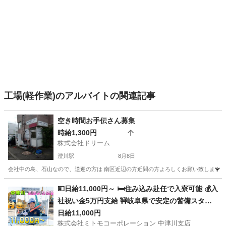
工場(軽作業)のアルバイトの関連記事
空き時間お手伝さん募集
時給1,300円
株式会社ドリーム
澄川駅
8月8日
会社中の島、石山なので、送迎の方は 南区近辺の方近間の方よろしくお願い致します 明
北海道
札幌市
澄川駅
清掃
空き家
💴日給11,000円～ 🛏️住み込み赴任で入寮可能 💰入
社祝い金5万円支給 🚧岐阜県で安定の警備スタッ
フ 🚅地方からの乗り込み費用補助 🔰未経験大歓迎
日給11,000円
株式会社ミトモコーポレーション 中津川支店
の充実研修 💻スマホで簡単Web面接 💸日払い対応