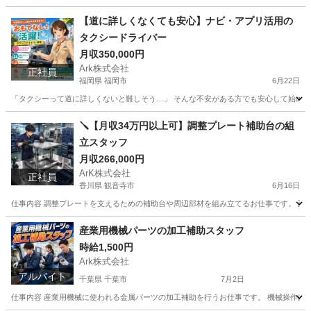
埼玉
上尾市
工場
【道に詳しくなくても安心】ナビ・アプリ活用の
タクシードライバー
月収350,000円
Ark株式会社
正社員
福岡県 福岡市
6月22日
「タクシーって道に詳しくないと難しそう…」 そんな不安がある方でも安心して始められ
福岡
福岡市
ドライバー
未経験
🪛【月収34万円以上可】調整プレート補助台の組
立スタッフ
月収266,000円
ArK株式会社
正社員
香川県 観音寺市
6月16日
仕事内容 調整プレートを支えるための補助台や周辺部材を組み立てるお仕事です。 設備
香川
観音寺市
工場
社会保険
産業用機械パーツの加工補助スタッフ
時給1,500円
Ark株式会社
アルバイト
千葉県 千葉市
7月2日
仕事内容 産業用機械に使われる金属パーツの加工補助を行うお仕事です。 機械操作はボ