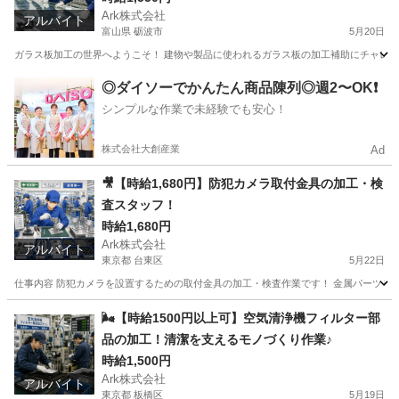
Ark株式会社
アルバイト
富山県 砺波市
5月20日
ガラス板加工の世界へようこそ！ 建物や製品に使われるガラス板の加工補助にチャレンジ
富山
砺波市
工場
◎ダイソーでかんたん商品陳列◎週2〜OK❗️
シンプルな作業で未経験でも安心！
株式会社大創産業
Ad
🎥【時給1,680円】防犯カメラ取付金具の加工・検
査スタッフ！
時給1,680円
Ark株式会社
アルバイト
東京都 台東区
5月22日
仕事内容 防犯カメラを設置するための取付金具の加工・検査作業です！ 金属パーツを機
東京
台東区
工場
時給
🌬️【時給1500円以上可】空気清浄機フィルター部
品の加工！清潔を支えるモノづくり作業♪
時給1,500円
Ark株式会社
アルバイト
東京都 板橋区
5月19日