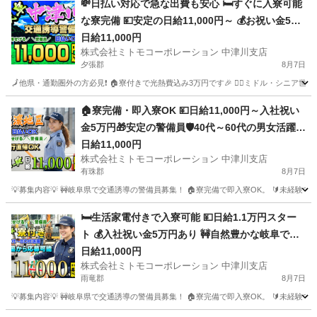
💸日払い対応で急な出費も安心 🛏️すぐに入寮可能
な寮完備 💴安定の日給11,000円～ 💰お祝い金5万
円プレゼント 🚧岐阜県で交通誘導員募集 🚅地方か
日給11,000円
株式会社ミトモコーポレーション 中津川支店
らの乗り込み費用補助 🔰未経験でも安心の教育体
夕張郡
8月7日
制 💻自宅から便利なWeb面接
🗾他県・通勤圏外の方必見❗ 🏠寮付きで光熱費込み3万円です🎉 👮‍♂️ミドル・シニア世代
北海道
夕張郡
警備員
給料
🏠寮完備・即入寮OK 💴日給11,000円～入社祝い
金5万円🎁安定の警備員🛡️40代～60代の男女活躍中
👫体力的な負担少なめで長く続けられる交通誘導
日給11,000円
株式会社ミトモコーポレーション 中津川支店
🚧日払い対応あり💸遠方の方もWeb面接で気軽に
有珠郡
8月7日
応募を📱
💡募集内容💡 🚧岐阜県で交通誘導の警備員募集！ 🏠寮完備で即入寮OK。 🔰未経験
北海道
有珠郡
警備員
給料
🛏️生活家電付きで入寮可能 💴日給1.1万円スター
ト 💰入社祝い金5万円あり 🚧自然豊かな岐阜で交
通誘導 🚅赴任交通費補助で遠方も安心 🔰未経験か
日給11,000円
株式会社ミトモコーポレーション 中津川支店
らプロを目指せる 📱スマホで手軽にWeb面接 👫カ
雨竜郡
8月7日
ップルや夫婦での赴任歓迎
💡募集内容💡 🚧岐阜県で交通誘導の警備員募集！ 🏠寮完備で即入寮OK。 🔰未経験