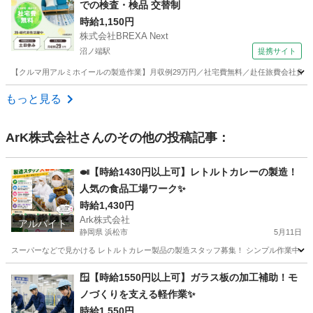
での検査・検品 交替制
時給1,150円
株式会社BREXA Next
沼ノ端駅
提携サイト
【クルマ用アルミホイールの製造作業】月収例29万円／社宅費無料／赴任旅費会社負担／土
北海道
苫小牧市
沼ノ端駅
その他
もっと見る
ArK株式会社
さんのその他の投稿記事：
🍛【時給1430円以上可】レトルトカレーの製造！
人気の食品工場ワーク✨
時給1,430円
Ark株式会社
アルバイト
静岡県 浜松市
5月11日
スーパーなどで見かける レトルトカレー製品の製造スタッフ募集！ シンプル作業中心な
静岡
浜松市
工場
時給
🪟【時給1550円以上可】ガラス板の加工補助！モ
ノづくりを支える軽作業✨
時給1,550円