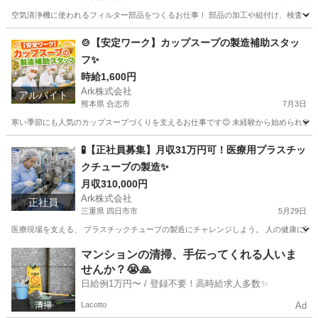
空気清浄機に使われるフィルター部品をつくるお仕事！ 部品の加工や組付け、検査・梱包
東京
板橋区
工場
時給
🍲【安定ワーク】カップスープの製造補助スタッ
フ✨
時給1,600円
Ark株式会社
アルバイト
熊本県 合志市
7月3日
寒い季節にも人気のカップスープづくりを支えるお仕事です😊 未経験から始められるシンプ
熊本
合志市
工場
スタッフ
🧪【正社員募集】月収31万円可！医療用プラスチッ
クチューブの製造✨
月収310,000円
Ark株式会社
正社員
三重県 四日市市
5月29日
医療現場を支える、 プラスチックチューブの製造にチャレンジしよう。 人の健康に関わ
三重
四日市市
工場
マンションの清掃、手伝ってくれる人いま
せんか？😭🙏
日給例1万円〜 / 登録不要！高時給求人多数✨
Lacotto
Ad