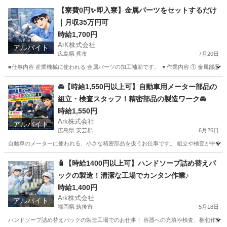
【寮費0円✨即入寮】金属パーツをセットするだけ
｜月収35万円可
時給1,700円
ArK株式会社
アルバイト
広島県 呉市
7月20日
■仕事内容 産業機械に使われる 金属パーツの加工補助です。 ▼作業内容 ① 金属部品を
広島
呉市
工場
無料
🚘【時給1,550円以上可】自動車用メーター部品の
組立・検査スタッフ！精密部品の製造ワーク🚘
時給1,550円
Ark株式会社
アルバイト
広島県 安芸郡
6月26日
自動車のメーターに使われる、小さな精密部品を扱うお仕事です。 組立や検査が中心なので、
広島
安芸郡
工場
自動車
🧴【時給1400円以上可】ハンドソープ詰め替えパ
ックの製造！清潔な工場でカンタン作業♪
時給1,400円
Ark株式会社
アルバイト
福岡県 筑後市
5月18日
ハンドソープ詰め替えパックの製造工場でのお仕事！ 容器への充填や検査、梱包作業にチ