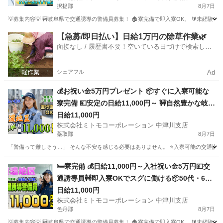
択捉郡
8月7日
で急な出費も安心
💡募集内容💡 🚧岐阜県で交通誘導の警備員募集！ 🏠寮完備で即入寮OK。 🔰未経験
北海道
択捉郡
警備員
給料
【急募/即日払い】日給1万円の除草作業🌿
面接なし / 履歴書不要！空いている日づけで検索して
即日はたらける✨
シェアフル
Ad
💰お祝い金5万円プレゼント 📦すぐに入寮可能な
寮完備 💴安定の日給11,000円～ 🚧自然豊かな岐阜
で交通誘導 🚗赴任交通費補助で遠方も安心 🔰未経
日給11,000円
株式会社ミトモコーポレーション 中津川支店
験でも安心の教育体制 💻自宅から便利なWeb面接
蘂取郡
8月7日
👫カップルや夫婦での赴任歓迎
「警備って難しそう…」 そんな不安を感じる必要はありません。 ⭐入寮可能の交通誘導警備⭐ ⭐W
北海道
蘂取郡
警備員
給料
🛏️寮完備 💰日給11,000円～入社祝い金5万円💴交
通誘導員🚧即入寮OKでスグに働ける📦50代・60
代の再就職を応援します🌸Web面接対応・履歴書
日給11,000円
株式会社ミトモコーポレーション 中津川支店
不要📱中津川市で安定収入と住まいを手に入れま
色丹郡
8月7日
せんか🔑
💡募集内容💡 🚧岐阜県で交通誘導の警備員募集！ 🏠寮完備で即入寮OK。 🔰未経験