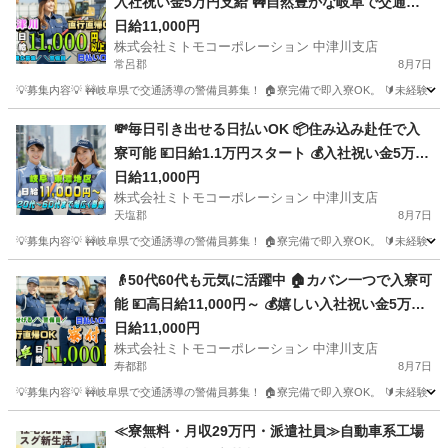
入社祝い金5万円支給 🚧自然豊かな岐阜で交通誘
導 ✈️赴任旅費は会社が補助 🔰未経験大歓迎の充実
日給11,000円
株式会社ミトモコーポレーション 中津川支店
研修 💻スマホで簡単Web面接 👫カップルや夫婦で
常呂郡
8月7日
の赴任歓迎
💡募集内容💡 🚧岐阜県で交通誘導の警備員募集！ 🏠寮完備で即入寮OK。 🔰未経験
北海道
常呂郡
警備員
給料
💸毎日引き出せる日払いOK 📦住み込み赴任で入
寮可能 💴日給1.1万円スタート 💰入社祝い金5万円
あり 👮岐阜県中津川市で警備員 🚗赴任交通費補助
日給11,000円
株式会社ミトモコーポレーション 中津川支店
で遠方も安心 🔰未経験からプロを目指せる 📱スマ
天塩郡
8月7日
ホで手軽にWeb面接
💡募集内容💡 🚧岐阜県で交通誘導の警備員募集！ 🏠寮完備で即入寮OK。 🔰未経験
北海道
天塩郡
警備員
給料
👴50代60代も元気に活躍中 🏠カバン一つで入寮可
能 💴高日給11,000円～ 💰嬉しい入社祝い金5万円
🚧岐阜県で安定の警備スタッフ ✈️赴任旅費は会社
日給11,000円
株式会社ミトモコーポレーション 中津川支店
が補助 🔰未経験スタート全力サポート 📱全国どこ
寿都郡
8月7日
でもWeb面接対応
💡募集内容💡 🚧岐阜県で交通誘導の警備員募集！ 🏠寮完備で即入寮OK。 🔰未経験
北海道
寿都郡
警備員
給料
≪寮無料・月収29万円・派遣社員≫自動車系工場