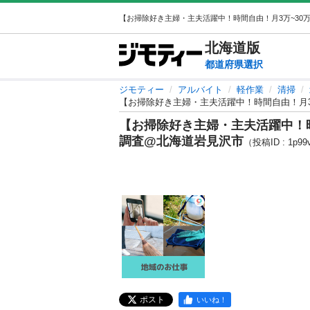
北海道
版
都道府県選択
ジモティー
アルバイト
軽作業
清掃
【お掃除好き主婦・主夫活躍中！時間自由！月3
【お掃除好き主婦・主夫活躍中！時
調査@北海道岩見沢市
（投稿ID : 1p99
ポスト
いいね！