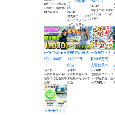
可 日数相
払い可】
8月下旬〜9月の5
白石駅
談 ...
日間位 工場敷地
お急ぎの方はお電
内の草刈り...
白石駅
話ください＊. 電
退去後アパート等
話番号:...
のハウスクリーニ
ングとなりま...
🛏️寮完備 💰日
💴安定の日給
≪寮無料・月
給11,000円
11,000円～
収29.5万円・
～...
📦全...
派遣社員≫...
色丹郡
余市郡
沼ノ端駅
💡募集内容💡 🚧
💡募集内容💡 🔰
【自動車のエンジ
岐阜県で交通誘導
未経験から始める
ン・部品製造】最
の警...
交通...
大40万円の...
≪寮無料・月