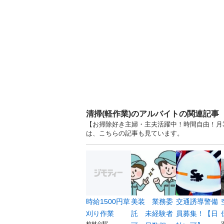
清掃(軽作業)のアルバイトの関連記事
【お掃除好き主婦・主夫活躍中！時間自由！月3
は、こちらの記事も見ています。
時給1500円草
美装 業務委
交通誘導警備
刈り作業
託 未経験者
員募集！【日
柏林台駅