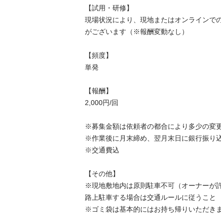
【試用・研修】

現場状況により、現地またはオンラインで
がございます（※報酬変動なし）

【頻度】

単発

【報酬】

2,000円/回

※募集金額は依頼者の都合により多少の変更
※作業後に月末締め、翌月末日に銀行振り込み
※交通費込

【その他】

※現地敷地内は原則駐車不可（オーナーが許可
路上駐車する場合は交通ルールに従うこと

※ゴミ袋は基本的にはお持ち帰りいただきます