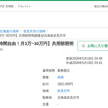
【お掃除好き主婦・主夫活躍中！時間自由！月3万~30万円】共用部照明調査@北海道岩見沢市 (COSOJI株式会社) 岩見沢の清掃の無料求人広告・アルバイト・バイト募集情報｜ジモティー
アルバイト
地元の掲示
北海道の清掃
岩見沢市の清掃
万~30万円】共用部照明調査@北海道岩見沢市
間自由！月3万~30万円】共用部照明
お気に入り登
vf）
更新
2026年5月19日 03:48
作成
2026年5月19日 03:41
雇用形態
業務委託
業種
清掃
給与
1回2,000円
地域
岩見沢市
勤務地
北海道岩見沢市
交通
-