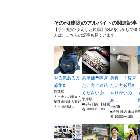
その他(建築)のアルバイトの関連記事
【手当充実×安定した現場】経験を活かして働く
人は、こちらの記事も見ています。
やる気ある方
高単価⛑️稼ぎ
急募！！稼ぎ
募集❗️❗️
たい方ご連絡
たい方必見‼️
稲穂駅
ください👍...
やりがいの
＊＊全くの業界・
平岸駅
あ...
業種未経験大歓迎
■給与 日給 未経験
＊＊ 未経験...
札幌市
者 10000〜180...
■給与 日給 未経験
者 10000〜180...