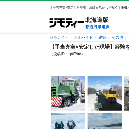
北海道
版
都道府県選択
ジモティー
アルバイト
建築
その他
【手当充実×安定した現場】経験
（投稿ID : 1p079m）