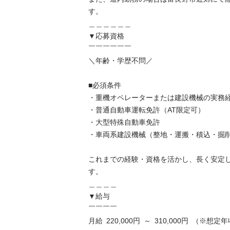
す。

＿＿＿＿＿＿

▼応募資格

￣￣￣￣￣￣

＼年齢・学歴不問／

■必須条件

・重機オペレーターまたは建設機械の実務経験
・普通自動車運転免許（AT限定可）

・大型特殊自動車免許

・車両系建設機械（整地・運搬・積込・掘削用
これまでの経験・資格を活かし、長く安定
す。

＿＿＿＿

▼給与

￣￣￣￣

月給 220,000円 ～ 310,000円 （※想定年収