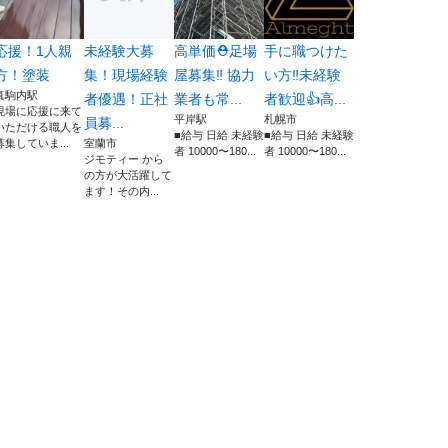
応援！1人親
未経験大募
高単価⛑️足場
手に職つけた
方！塗装
集！現場経験
屋募集‼️ 協力
い方‼️未経験
真駒内駅
者優遇！正社
業者も常...
者歓迎👍高...
現場に応援に来て
平岸駅
札幌市
員募...
いただける職人を
■給与 日給 未経験
■給与 日給 未経験
募集していま...
室蘭市
者 10000〜180...
者 10000〜180...
ジモティー から
の方が大活躍して
ます！その内...