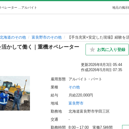
【手当充実×安定した現場】経験を活かして働く｜重機オペレーター (大北土建工業株式会社) 富良野のその他の無料求人広告・アルバイト・バイト募集情報｜ジモティー
アルバイト
地元の掲示
北海道のその他
富良野市のその他
【手当充実×安定した現場】経験を
を活かして働く｜重機オペレーター
お気に入り登録
更新
2026年8月3日 05:44
作成
2026年5月8日 07:35
雇用形態
アルバイト・パート
業種
その他
給与
月給220,000円
地域
富良野市
勤務地
北海道富良野市学田三区
交通
-
勤務時間
8:00～17:00　実働7.5時間