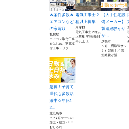
🔥案件多数🔥
電気工事士２
【大手住宅設
エアコンなど
種以上募集
備メーカー】
厚岸郡
の家電取...
製造経験が活
電気工事士２種以
札幌駅
か...
上募集 実務経験5
エアコン取付工事
年以上 工...
夕張市
をはじめ、家電取
＼窓（樹脂製サッ
付工事・リフ...
シ）製造！／ 製
造経験が活...
急募！子育て
世代も多数活
躍中☆年休1
2...
北広島市
＊＊♪窓サッシの
加工・組立♪＊＊
おしゃれ...