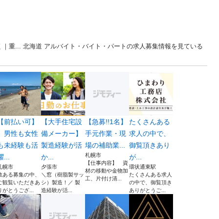
｜重... 北海道 アルバイト・バイト・パートの求人募集情報を見ている
【前払い可】
【大手住宅設
【急募!!1名】
たくさんある
男性も女性
備メーカー】
手元作業・現
求人の中で、
も未経験も活
製造経験が活
場の補助業...
御覧頂きあり
札幌市
躍...
か...
が...
【仕事内容】 資
札幌市
夕張市
環状通東駅
材の移動や金物加
数ある募集の中、
＼窓（樹脂製サッ
たくさんある求人
工、片付け清...
ご観覧いただきあ
シ）製造！／ 製
の中で、御覧頂き
りがとうござ...
造経験が活...
ありがとうご...