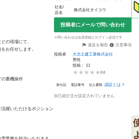
社名/
株式会社タイコウ
店名
投稿者にメールで問い合わせ
※問い合わせは会員登録とログイン必須です
の現場にて、

違反を報告
注意事項
お任せします。

投稿者
大北土建工業株式会社
男性
投稿： 
11
0.0
重機操作

認証とは
身分証
電話番号
法人書類
自己紹介文が設定されていません
ご活躍いただけるポジション


除雪業務を担当いただきま