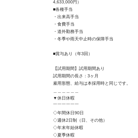
4,633,000円）

■各種手当

・出来高手当

・食費手当

・道外勤務手当

・冬季や雨天中止時の保障手当

■賞与あり（年3回）

【試用期間】試用期間あり

試用期間の長さ：3ヶ月

雇用形態、給与は本採用時と同じです。

＿＿＿＿＿＿

▼休日休暇

￣￣￣￣￣￣

◇年間休日90日

◇週休2日制（日、その他）

◇年末年始休暇

◇夏季休暇
