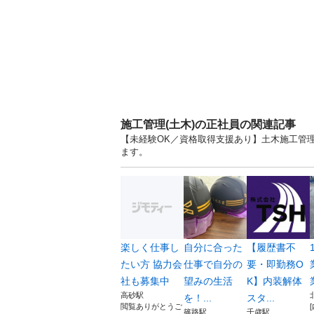
施工管理(土木)の正社員の関連記事
【未経験OK／資格取得支援あり】土木施工管理|
ます。
楽しく仕事し
自分に合った
【履歴書不
たい方 協力会
仕事で自分の
要・即勤務O
社も募集中
望みの生活
K】内装解体
高砂駅
を！...
スタ...
閲覧ありがとうご
篠路駅
千歳駅