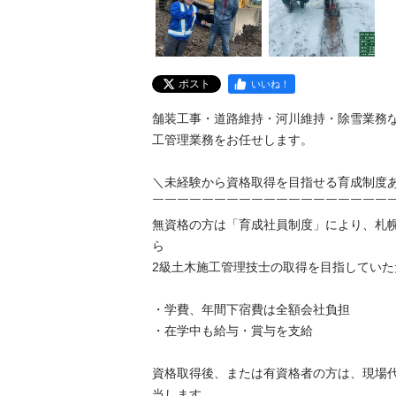
ポスト
いいね！
舗装工事・道路維持・河川維持・除雪業務
工管理業務をお任せします。

＼未経験から資格取得を目指せる育成制度あり
￣￣￣￣￣￣￣￣￣￣￣￣￣￣￣￣￣￣￣￣￣
無資格の方は「育成社員制度」により、札
ら

2級土木施工管理技士の取得を目指していただき
・学費、年間下宿費は全額会社負担

・在学中も給与・賞与を支給

資格取得後、または有資格者の方は、現場
当します。
