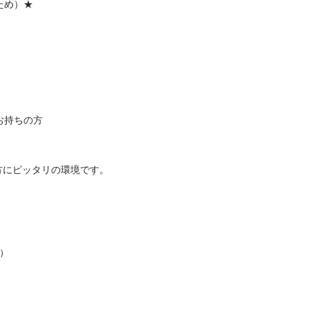
★

ちの方

にピッタリの環境です。


