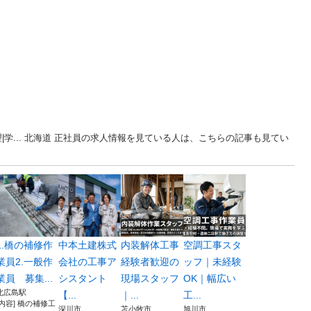
学... 北海道 正社員の求人情報を見ている人は、こちらの記事も見てい
1.橋の補修作
中本土建株式
内装解体工事
空調工事スタ
業員2.一般作
会社の工事ア
経験者歓迎の
ッフ｜未経験
業員 募集...
シスタント
現場スタッフ
OK｜幅広い
北広島駅
【...
｜...
工...
[内容] 橋の補修工
深川市
苫小牧市
旭川市