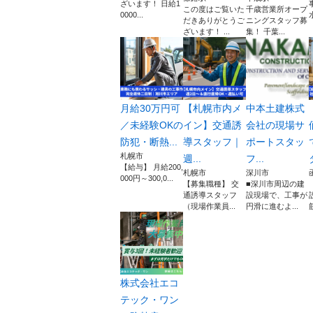
ざいます！ 日給1
この度はご覧いた
千歳営業所オープ
0000...
だきありがとうご
ニングスタッフ募
ざいます！ ...
集！ 千葉...
月給30万円可
【札幌市内メ
中本土建株式
／未経験OKの
イン】交通誘
会社の現場サ
防犯・断熱...
導スタッフ｜
ポートスタッ
札幌市
週...
フ...
【給与】 月給200,
札幌市
深川市
000円～300,0...
【募集職種】 交
■深川市周辺の建
通誘導スタッフ
設現場で、工事が
（現場作業員...
円滑に進むよ...
株式会社エコ
テック・ワン