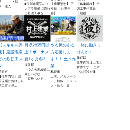
事 ・防
■深川市周辺のイ
【雇用形態】 正
【募集職種】 空
水 注入...
ンフラ整備に関わ
社員 【仕事内
調工事作業員
る基礎工事を...
容】 ...
【勤務...
【スキルを評
月収28万円以
やる気のある
一緒に働きま
価】建設現場
上！ボーナス
方応援しま
せんか！
元町駅
での鉄筋工ス
夏1ヶ月冬2...
す！！ 土木作
仕事内容は土木と
福住駅
タ...
業...
解体です！ 土木
「今さら未経験は
函館市
札幌市
では打設や建...
厳しいかな…」
【仕事内容】 建
土木、メガソーラ
「家族もいる...
設現場における鉄
ー、解体、アスベ
筋工事を担...
スト除去、高...