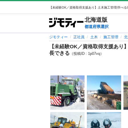
北海道
版
都道府県選択
ジモティー
正社員
土木
施工管理
北
【未経験OK／資格取得支援あり
長できる
（投稿ID : 1p07vq）