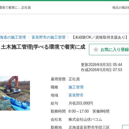
【未経験OK／資格取得支援あり】土木施工管理|学べる環境で着実に成長できる (大北土建工業株式会社) 富良野の施工管理の正社員の求人情報 株式会社山伏パコム｜ジモティー
正社員
地元の掲示
海道の施工管理
富良野市の施工管理
【未経験OK／資格取得支援あり】
】土木施工管理|学べる環境で着実に成
お気に入り登録
更新
2026年8月3日 05:44
作成
2026年5月8日 07:53
雇用形態
正社員
職種
施工管理
地域
富良野市
給与
月収203,000円
勤務時間
8:00～17:00　実働8時間
会社名
株式会社山伏パコム
勤務地
北海道富良野市学田三区