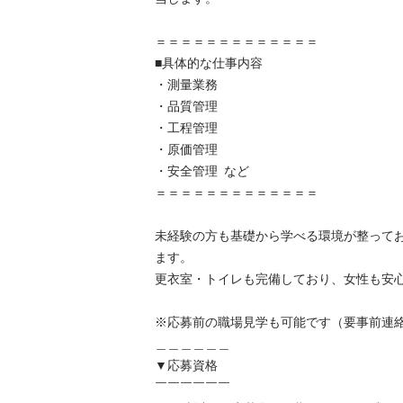
＝＝＝＝＝＝＝＝＝＝＝＝＝

■具体的な仕事内容

・測量業務

・品質管理

・工程管理

・原価管理

・安全管理 など

＝＝＝＝＝＝＝＝＝＝＝＝＝

未経験の方も基礎から学べる環境が整って
ます。

更衣室・トイレも完備しており、女性も安心し
※応募前の職場見学も可能です（要事前連絡）
＿＿＿＿＿＿

▼応募資格

￣￣￣￣￣￣
