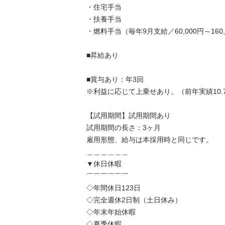
・住宅手当

・扶養手当

・燃料手当（毎年9月支給／60,000円～160,00
■昇給あり

■賞与あり：年3回

※利益に応じて上乗せあり。（前年実績10.75カ
【試用期間】試用期間あり

試用期間の長さ：3ヶ月

雇用形態、給与は本採用時と同じです。

＿＿＿＿＿＿

▼休日休暇

￣￣￣￣￣￣

◇年間休日123日

◇完全週休2日制（土日休み）

◇年末年始休暇

◇夏季休暇
