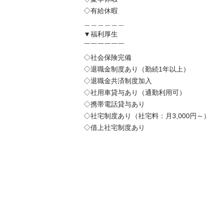
◇有給休暇

＿＿＿＿＿＿

▼福利厚生

￣￣￣￣￣￣

◇社会保険完備

◇退職金制度あり（勤続1年以上）

◇退職金共済制度加入

◇社用車貸与あり（通勤利用可）

◇携帯電話貸与あり

◇社宅制度あり（社宅料：月3,000円～）

◇借上社宅制度あり