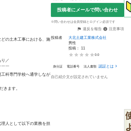
投稿者にメールで問い合わせ
※問い合わせは会員登録とログイン必須です
違反を報告
注意事項
投稿者
大北土建工業株式会社
などの土木工事における、施
男性
投稿： 
11
0.0
／

認証とは
身分証
電話番号
法人書類
￣

幌工科専門学校へ通学しなが
自己紹介文が設定されていません
ます。

代理人として以下の業務を担