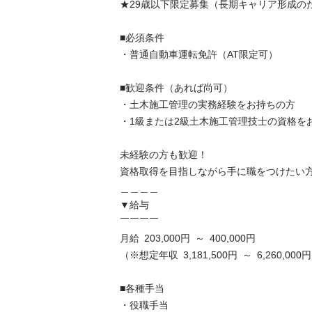
★29歳以下限定募集（長期キャリア形成のため）
■必須条件

・普通自動車運転免許（AT限定可）

■歓迎条件（あれば尚可）

・土木施工管理の実務経験をお持ちの方

・1級または2級土木施工管理技士の資格をお持
未経験の方も歓迎！

資格取得を目指しながら手に職をつけたい方
＿＿＿＿

▼給与

￣￣￣￣

月給 203,000円 ～ 400,000円 

（※想定年収 3,181,500円 ～ 6,260,000円）
■各種手当

・役職手当
