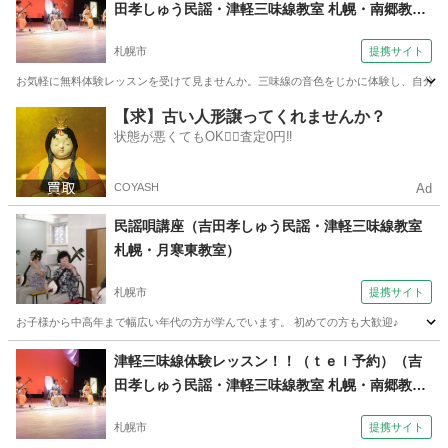
田孝しゅう民謡・津軽三味線教室 札幌・南郷教
室）
札幌市
提携サイト
お気軽に無料体験レッスンを受けて見ませんか。三味線の音色をじかに体験し、自分の
北海道
札幌市
三味線
【求】古い人形譲ってくれませんか？
状態が悪くてもOK🙆‍♀️査定0円‼️
COYASH
Ad
民謡唄講座（吉田孝しゅう民謡・津軽三味線教室
札幌・月寒東教室）
札幌市
提携サイト
お子様から中高年まで幅広い年代の方が学んでいます。 初めての方も大歓迎♪
北海道
札幌市
その他
津軽三味線体験レッスン！！（ｔｅｌ予約）（吉
田孝しゅう民謡・津軽三味線教室 札幌・南郷教
室）
札幌市
提携サイト