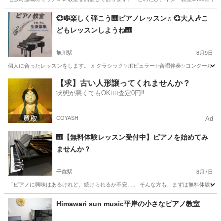
北海道
亀田郡
仁山駅
ウクレレ
インスタグラム
💞🎼楽しく弾こう🎹ピアノレッスン♬💞大人🎶こ
どもレッスンしようね🎹
旭川駅
8月9日
個人に合ったレッスンをします。 ♬クラシック✨️ポピュラー✨️合唱伴奏✨️コンクール色々に
北海道
旭川市
旭川駅
ピアノ
ピアノレッスン
【求】古い人形譲ってくれませんか？
状態が悪くてもOK🙆‍♀️査定0円‼️
COYASH
Ad
🎹【無料体験レッスン受付中】ピアノを始めてみ
ませんか？
千歳駅
8月7日
「ピアノに興味はあるけれど、続けられるか不安…」 そんな方も、まずは無料体験レッスン
北海道
千歳市
千歳駅
ピアノ
レッスン
Himawari sun music平岸の小さなピアノ教室