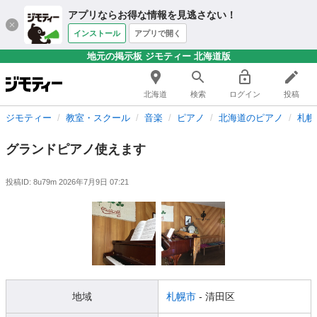
アプリならお得な情報を見逃さない！
インストール
アプリで開く
地元の掲示板 ジモティー 北海道版
北海道
検索
ログイン
投稿
ジモティー
教室・スクール
音楽
ピアノ
北海道のピアノ
札幌
グランドピアノ使えます
投稿ID: 8u79m
2026年7月9日 07:21
地域
札幌市
- 清田区