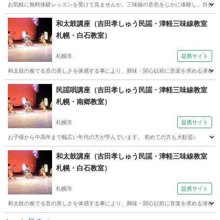
お気軽に無料体験レッスンを受けて見ませんか。三味線の音色をじかに体験し、自分の
北海道
札幌市
三味線
和太鼓講座（吉田孝しゅう民謡・津軽三味線教室
札幌・白石教室）
札幌市
提携サイト
和太鼓の奏でる音の美しさを体感する事により、興味・関心以前に音楽を求める潜在的な
北海道
札幌市
和太鼓
民謡唄講座（吉田孝しゅう民謡・津軽三味線教室
札幌・南郷教室）
札幌市
提携サイト
お子様から中高年まで幅広い年代の方が学んでいます。 初めての方も大歓迎♪
北海道
札幌市
その他
和太鼓講座（吉田孝しゅう民謡・津軽三味線教室
札幌・白石教室）
札幌市
提携サイト
和太鼓の奏でる音の美しさを体感する事により、興味・関心以前に音楽を求める潜在的な
北海道
札幌市
和太鼓