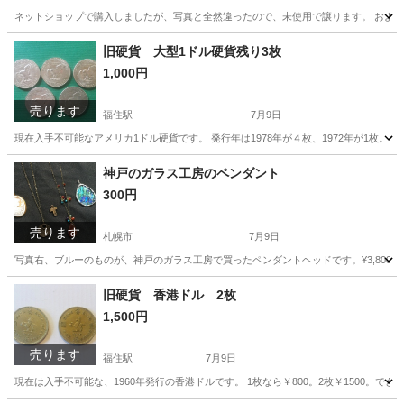
ネットショップで購入しましたが、写真と全然違ったので、未使用で譲ります。 およそのサイ
北海道
札幌市
バッグ
北海道
バッグ
iPad mini
旧硬貨 大型1ドル硬貨残り3枚
1,000円
売ります
福住駅
7月9日
現在入手不可能なアメリカ1ドル硬貨です。 発行年は1978年が４枚、1972年が1枚。 
北海道
札幌市
福住駅
その他
硬貨
神戸のガラス工房のペンダント
300円
売ります
札幌市
7月9日
写真右、ブルーのものが、神戸のガラス工房で買ったペンダントヘッドです。¥3,800
北海道
札幌市
アクセサリー
北海道
札幌市
旧硬貨 香港ドル 2枚
1,500円
アクセサリー
工房
売ります
福住駅
7月9日
現在は入手不可能な、1960年発行の香港ドルです。 1枚なら￥800。2枚￥1500。