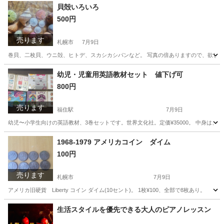
北海道
札幌市
福住駅
その他
香港ドル
貝殻いろいろ
500円
売ります
札幌市
7月9日
巻貝、二枚貝、ウニ殻、ヒトデ、スカシカシパンなど。 写真の倍ありますので、欲し
北海道
札幌市
その他
貝殻
幼児・児童用英語教材セット 値下げ可
800円
売ります
福住駅
7月9日
幼児〜小学生向けの英語教材、3巻セットです。世界文化社。定価¥35000。 中身は、 
北海道
札幌市
福住駅
語学、辞書
北海道
札幌市
1968-1979 アメリカコイン ダイム
100円
福住駅
語学、辞書
教材
売ります
札幌市
7月9日
アメリカ旧硬貨 Liberty コイン ダイム(10セント)。 1枚¥100、全部で8枚あり。
北海道
札幌市
その他
アメリカ
生活スタイルを優先できる大人のピアノレッスン