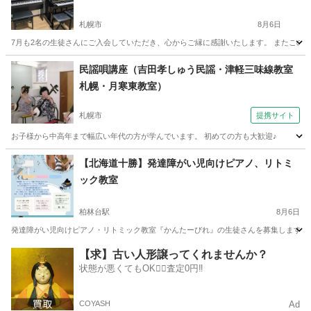
札幌市
8月6日
7月も2名の生徒さんにご入会していただき、心からご縁に感謝いたします。 またこの
北海道
札幌市
ピアノ
レッスン
民謡唄講座（吉田孝しゅう民謡・津軽三味線教室
札幌・月寒東教室）
札幌市
提携サイト
お子様から中高年まで幅広い年代の方が学んでいます。 初めての方も大歓迎♪
北海道
札幌市
その他
【北海道十勝】発達障がい児向けピアノ、リトミ
ック教室
柏林台駅
8月6日
発達障がい児向けピアノ・リトミック教室『かんたーびれ』の生徒さんを募集します♩ 発達
北海道
河東郡
柏林台駅
ピアノ
3歳
【求】古い人形譲ってくれませんか？
状態が悪くてもOK🙆‍♀️査定0円‼️
COYASH
Ad