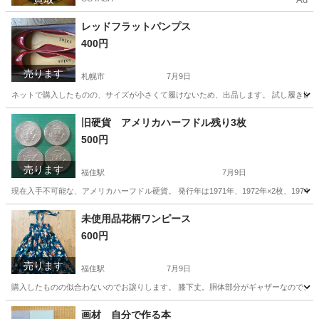
レッドフラットパンプス
400円
売ります
札幌市
7月9日
ネットで購入したものの、サイズが小さくて履けないため、出品します。 試し履き以外未使用
北海道
札幌市
靴
ヒール
旧硬貨 アメリカハーフドル残り3枚
500円
売ります
福住駅
7月9日
現在入手不可能な、アメリカハーフドル硬貨。 発行年は1971年、1972年×2枚、1974
北海道
札幌市
福住駅
その他
硬貨
未使用品花柄ワンピース
600円
売ります
福住駅
7月9日
購入したものの似合わないのでお譲りします。 膝下丈。胴体部分がギャザーなので、フ
北海道
札幌市
福住駅
ワンピース
北海道
札幌市
画材 自分で作る本