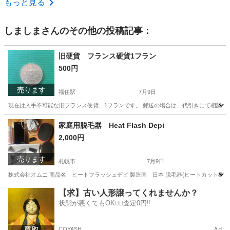
もっと見る
しましま
さんのその他の投稿記事：
旧硬貨 フランス硬貨1フラン
500円
売ります
福住駅
7月9日
現在は入手不可能な旧フランス硬貨、1フランです。 郵送の場合は、代引きにて相談に
北海道
札幌市
福住駅
その他
山梨
北杜市
その他
家庭用脱毛器 Heat Flash Depi
2,000円
売ります
札幌市
7月9日
株式会社オムニ 商品名 ヒートフラッシュデピ 製造国 日本 脱毛器(ヒートカット機
北海道
札幌市
美容家電
クリーム
【求】古い人形譲ってくれませんか？
状態が悪くてもOK🙆‍♀️査定0円‼️
COYASH
Ad