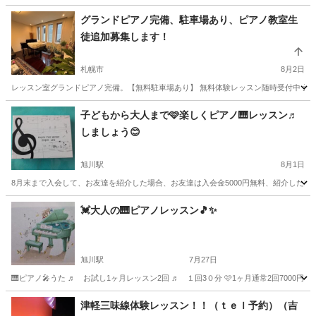
グランドピアノ完備、駐車場あり、ピアノ教室生
徒追加募集します！
札幌市
8月2日
レッスン室グランドピアノ完備。【無料駐車場あり】 無料体験レッスン随時受付中 元ヤマハシス
北海道
札幌市
ピアノ
グランドピアノ
子どもから大人まで🩷楽しくピアノ🎹レッスン♬
しましょう😊
旭川駅
8月1日
8月末まで入会して、お友達を紹介した場合、お友達は入会金5000円無料、紹介した方に
北海道
旭川市
旭川駅
ピアノ
ピアノレッスン
💓大人の🎹ピアノレッスン🎵✨️
旭川駅
7月27日
🎹ピアノ🎤うた ♬ お試し1ヶ月レッスン2回 ♬ １回3０分 🩷1ヶ月通常2回7
北海道
旭川市
旭川駅
ピアノ
ピアノレッスン
津軽三味線体験レッスン！！（ｔｅｌ予約）（吉