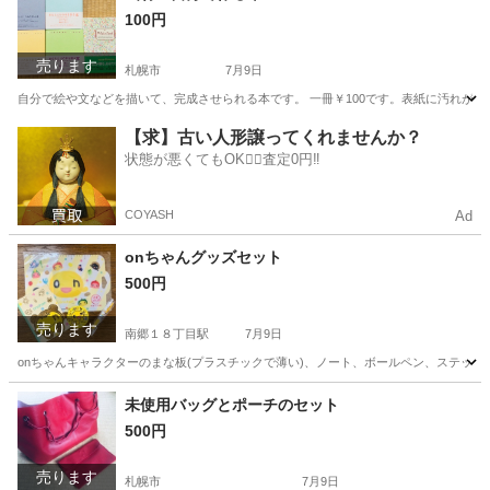
100円
福住駅
ワンピース
花柄
売ります
札幌市
7月9日
自分で絵や文などを描いて、完成させられる本です。 一冊￥100です。表紙に汚れが
北海道
札幌市
その他
北海道
札幌市
その他
画材
【求】古い人形譲ってくれませんか？
状態が悪くてもOK🙆‍♀️査定0円‼️
COYASH
Ad
onちゃんグッズセット
500円
売ります
南郷１８丁目駅
7月9日
onちゃんキャラクターのまな板(プラスチックで薄い)、ノート、ボールペン、ステッカ
北海道
札幌市
南郷１８丁目駅
ノベルティグッズ
onちゃん
未使用バッグとポーチのセット
500円
売ります
札幌市
7月9日