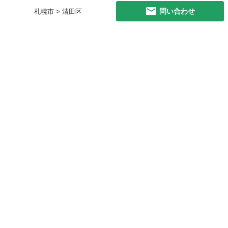
問い合わせ
札幌市 > 清田区
初めての方へ
利用規約
プライバシーポリシー
プライバシー・ステートメント
健全化に資する運用方針
お問い合わせ
運営会社
サイトマップ
ご利用ガイド
フリーワードで探す
PC版で表示
都道府県選択
特定商取引法の表示
利用者情報の外部送信について
© 2011-
2026
Jmty, Inc.