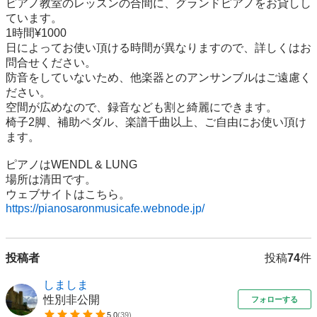
ピアノ教室のレッスンの合間に、グランドピアノをお貸しし
ています。

1時間¥1000

日によってお使い頂ける時間が異なりますので、詳しくはお
問合せください。

防音をしていないため、他楽器とのアンサンブルはご遠慮く
ださい。

空間が広めなので、録音なども割と綺麗にできます。

椅子2脚、補助ペダル、楽譜千曲以上、ご自由にお使い頂け
ます。

ピアノはWENDL & LUNG

場所は清田です。

https://pianosaronmusicafe.webnode.jp/
投稿者
投稿
74
件
しましま
性別非公開
フォローする
5.0
(
39
)