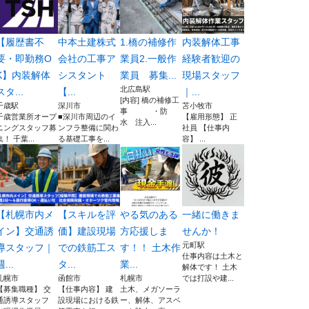
【履歴書不
中本土建株式
1.橋の補修作
内装解体工事
要・即勤務O
会社の工事ア
業員2.一般作
経験者歓迎の
K】内装解体
シスタント
業員 募集...
現場スタッフ
北広島駅
スタ...
【...
｜...
[内容] 橋の補修工
千歳駅
深川市
苫小牧市
事 ・防
千歳営業所オープ
■深川市周辺のイ
【雇用形態】 正
水 注入...
ニングスタッフ募
ンフラ整備に関わ
社員 【仕事内
集！ 千葉...
る基礎工事を...
容】 ...
【札幌市内メ
【スキルを評
やる気のある
一緒に働きま
イン】交通誘
価】建設現場
方応援しま
せんか！
元町駅
導スタッフ｜
での鉄筋工ス
す！！ 土木作
仕事内容は土木と
週...
タ...
業...
解体です！ 土木
札幌市
函館市
札幌市
では打設や建...
【募集職種】 交
【仕事内容】 建
土木、メガソーラ
通誘導スタッフ
設現場における鉄
ー、解体、アスベ