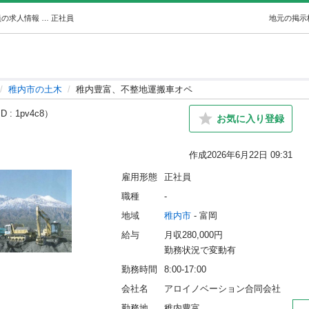
稚内豊富、不整地運搬車オペ (アロ) 稚内の土木の正社員の求人情報 アロイノベーション合同会社｜ジモティー
正社員
地元の掲示
稚内市の土木
稚内豊富、不整地運搬車オペ
 : 1pv4c8）
お気に入り登録
作成
2026年6月22日 09:31
雇用形態
正社員
職種
-
地域
稚内市
 - 富岡
給与
月収280,000円
勤務状況で変動有
勤務時間
8:00-17:00
会社名
アロイノベーション合同会社
勤務地
稚内豊富