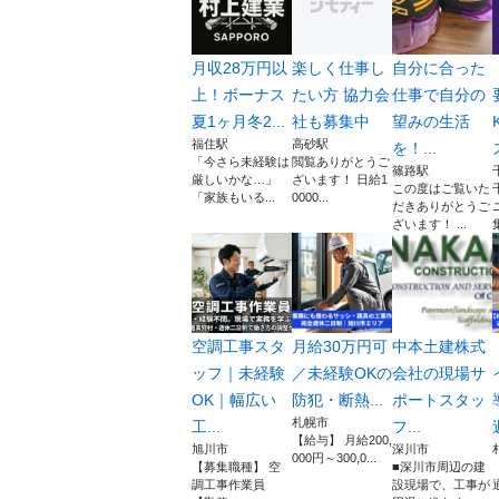
月収28万円以
楽しく仕事し
自分に合った
上！ボーナス
たい方 協力会
仕事で自分の
夏1ヶ月冬2...
社も募集中
望みの生活
福住駅
高砂駅
を！...
「今さら未経験は
閲覧ありがとうご
篠路駅
厳しいかな…」
ざいます！ 日給1
この度はご覧いた
「家族もいる...
0000...
だきありがとうご
ざいます！ ...
空調工事スタ
月給30万円可
中本土建株式
ッフ｜未経験
／未経験OKの
会社の現場サ
OK｜幅広い
防犯・断熱...
ポートスタッ
札幌市
工...
フ...
【給与】 月給200,
旭川市
深川市
000円～300,0...
【募集職種】 空
■深川市周辺の建
調工事作業員
設現場で、工事が