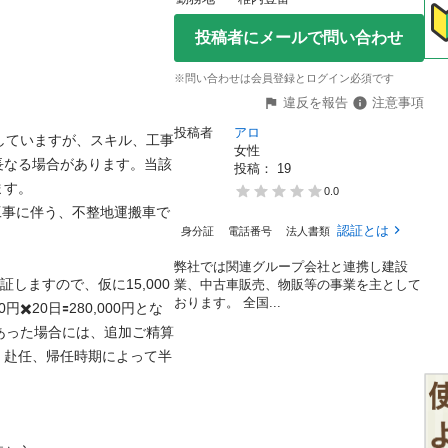
投稿者にメールで問い合わせ
※問い合わせは会員登録とログイン必須です
違反を報告
注意事項
投稿者
アロ
定していますが、スキル、工事
女性
長なる場合があります。当該
投稿： 
19
。 

0.0
工事に伴う、不整地運搬車で
認証とは
身分証
電話番号
法人書類
弊社では関連グループ会社と連携し建設
しますので、仮に15,000
業、中古車販売、物販等の事業を主として
おります。 全国...
️20日🟰280,000円とな
あった場合には、追加ご精算
。赴任、帰任時期によって半