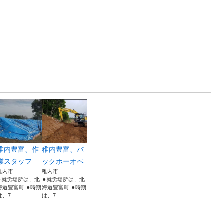
稚内豊富、作
稚内豊富、バ
業スタッフ
ックホーオペ
稚内市
稚内市
⚫︎就労場所は、北
⚫︎就労場所は、北
海道豊富町 ⚫︎時期
海道豊富町 ⚫︎時期
は、7...
は、7...