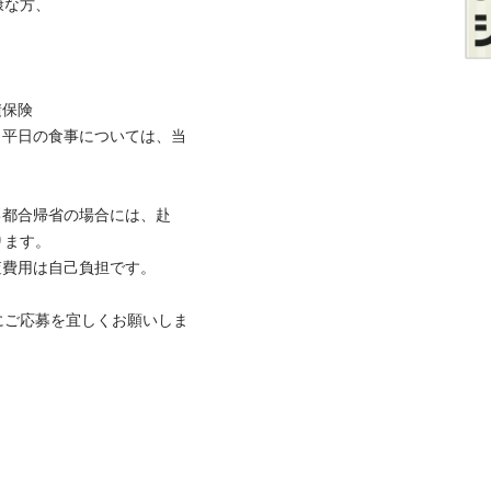
な方、 

険 

、平日の食事については、当
己都合帰省の場合には、赴
す。 

費用は自己負担です。 

にご応募を宜しくお願いしま

