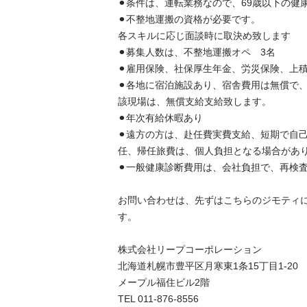
⚫︎条件は、運転業務なので、69歳以下の健康
⚫︎不整地運搬の資格が必要です。 

各スキルに応じ面談時に取決め致します 

⚫︎募集人数は、不整地運搬オペ　3名 

⚫︎雇用保険、社保厚生年金、労災保険、上積保
⚫︎各地に宿泊施設あり、宿舎費用は無償で
該現場は、無償支給支給致します。 

⚫︎年次有給休暇あり 

⚫︎遠方の方は、赴任費実費支給、短期で自
任、帰任旅費は、個人負担となる場合がありま
⚫︎一般健康診断費用は、会社負担で、再検査
お問い合わせは、先ずはこちらのジモティ
す。 

株式会社リープコーポレーション 

北海道札幌市豊平区月寒東1条15丁目1-20　 
メープル福住ビル2階 

TEL 011-876-8556