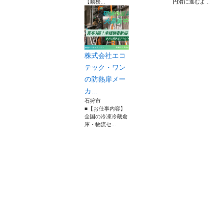
【勤務...
円滑に進むよ...
株式会社エコ
テック・ワン
の防熱扉メー
カ...
石狩市
■【お仕事内容】
全国の冷凍冷蔵倉
庫・物流セ...