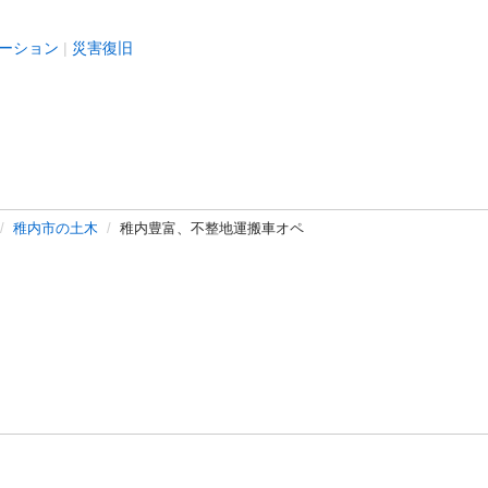
ーション
災害復旧
稚内市の土木
稚内豊富、不整地運搬車オペ