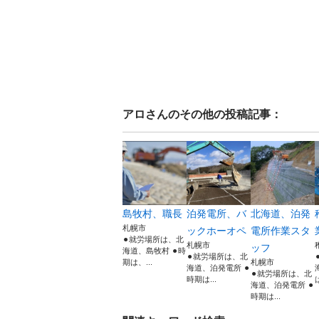
アロ
さんのその他の投稿記事：
島牧村、職長
泊発電所、バ
北海道、泊発
札幌市
ックホーオペ
電所作業スタ
⚫︎就労場所は、北
札幌市
ッフ
海道、島牧村 ⚫︎時
⚫︎就労場所は、北
期は、...
札幌市
海道、泊発電所 ⚫︎
⚫︎就労場所は、北
時期は...
海道、泊発電所 ⚫︎
時期は...