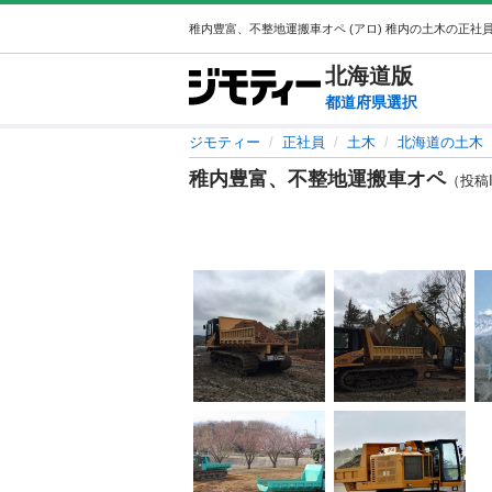
北海道
版
都道府県選択
ジモティー
正社員
土木
北海道の土木
稚内豊富、不整地運搬車オペ
（投稿ID