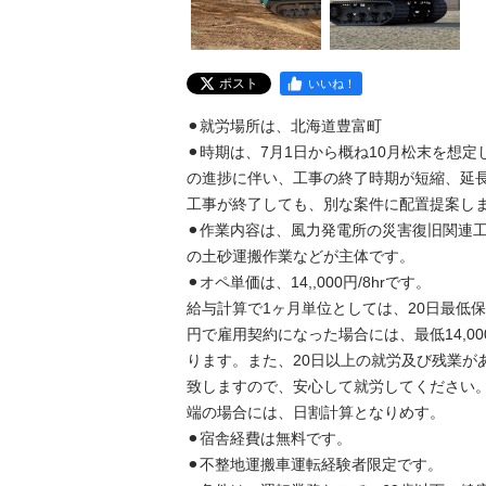
ポスト
いいね！
⚫︎就労場所は、北海道豊富町

⚫︎時期は、7月1日から概ね10月松末を想
の進捗に伴い、工事の終了時期が短縮、延
工事が終了しても、別な案件に配置提案します
⚫︎作業内容は、風力発電所の災害復旧関連
の土砂運搬作業などが主体です。 

⚫︎オペ単価は、14,,000円/8hrです。 

給与計算で1ヶ月単位としては、20日最低保証
円で雇用契約になった場合には、最低14,000円✖
ります。また、20日以上の就労及び残業が
致しますので、安心して就労してください
端の場合には、日割計算となりめす。 

⚫︎宿舎経費は無料です。

⚫︎不整地運搬車運転経験者限定です。
