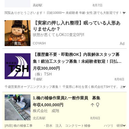
高砂駅
8月7日
閲覧ありがとうございます！ 日給10000〜 未経験者 年齢 女性 誰でも大歓迎です！ 作
北海道
江別市
高砂駅
その他
建設業
【実家の押し入れ整理】眠っている人形あ
りませんか？
状態が悪くてもOK🙆‍♀️査定0円‼️
COYASH
Ad
【履歴書不要・即勤務OK】内装解体スタッフ募
集！鍛治工スタッフ募集！未経験者歓迎！日払
い・週払い相談可！
月収300,000円
（株）TSH
千歳駅
8月6日
千歳営業所オープニングスタッフ募集！ 千葉県に本社を置く株式会社TSHです。 おか
北海道
千歳市
千歳駅
その他
未経験
1.橋の補修作業員2.一般作業員 募集
年収4,000,000円
株式会社 成翔
北広島駅
8月6日
[内容] 橋の補修工事 ・防水 注入 コンクリート補修 ハツリ 研掃 