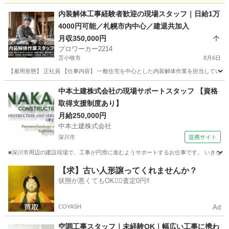
北海道
北広島市
北広島駅
その他
北海道
札幌市
内装解体工事経験者歓迎の現場スタッフ｜日給1万
4000円可能／札幌市内中心／建退共加入
白石駅
その他
月収350,000円
プロワーカー2214
苫小牧市
8月6日
【雇用形態】 正社員 【仕事内容】 一般住宅を中心とした内装解体作業を担当していただ
北海道
苫小牧市
内装職人
中本土建株式会社の現場サポートスタッフ 【資格
取得支援制度あり】
月給250,000円
中本土建株式会社
深川市
提携サイト
■深川市周辺の建設現場で、工事が円滑に進むようサポートするお仕事です。 いきなり難
北海道
深川市
施工管理
【求】古い人形譲ってくれませんか？
状態が悪くてもOK🙆‍♀️査定0円‼️
COYASH
Ad
空調工事スタッフ｜未経験OK｜幅広い工事に携わ