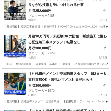
りながら技術を身につけられる仕事
月収252,000円
プロワーカー2185
旭川市
8月6日
【募集職種】 空調工事作業員 【勤務時間】 8:00〜17:00 または 9:00〜18:00 ※
北海道
旭川市
その他
業務
月給30万円可／未経験OKの防犯・断熱施工に携わ
る配送兼工事スタッフ｜転勤なし
月収300,000円
プロワーカー2129
札幌市
8月6日
【給与】 月給200,000円～300,000円 基本給：150,000円～200,000円 職務手当：25,584
北海道
札幌市
その他
未経験
【札幌市内メイン】交通誘導スタッフ｜週2日〜＆
直行直帰OK・週払い可／正社員登用あり
月収300,000円
プロワーカー1970
札幌市
8月6日
【募集職種】 交通誘導スタッフ（現場作業員） 【雇用形態】 アルバイト・パート（正
北海道
札幌市
その他
事務所