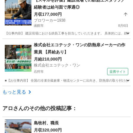
【スキルを評価】建設現場での鉄筋工スタッフ／
経験者は給与面で厚遇◎
月収177,000円
プロワーカー1938
函館市
8月6日
【仕事内容】 建設現場における鉄筋工事を担当していただきます。 具体的には、鉄筋の加工
北海道
函館市
その他
鉄筋工
株式会社エコテック・ワンの防熱扉メーカーの作
業員 【昇給あり】
月給210,000円
株式会社エコテック・ワン
石狩市
提携サイト
■【お仕事内容】 全国の冷凍冷蔵倉庫・物流センターに出向き、防熱扉の取り付けから竣
北海道
石狩市
鳶職
もっと見る
アロ
さんのその他の投稿記事：
島牧村、職長
月収320,000円