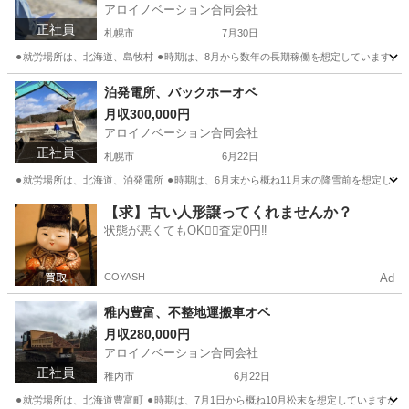
アロイノベーション合同会社
正社員
札幌市
7月30日
⚫︎就労場所は、北海道、島牧村 ⚫︎時期は、8月から数年の長期稼働を想定しています。
北海道
札幌市
大工
泊発電所、バックホーオペ
月収300,000円
アロイノベーション合同会社
正社員
札幌市
6月22日
⚫︎就労場所は、北海道、泊発電所 ⚫︎時期は、6月末から概ね11月末の降雪前を想定し
北海道
札幌市
大工
【求】古い人形譲ってくれませんか？
状態が悪くてもOK🙆‍♀️査定0円‼️
COYASH
Ad
稚内豊富、不整地運搬車オペ
月収280,000円
アロイノベーション合同会社
正社員
稚内市
6月22日
⚫︎就労場所は、北海道豊富町 ⚫︎時期は、7月1日から概ね10月松末を想定しています