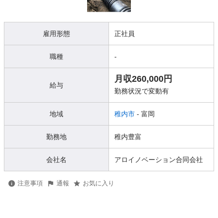
雇用形態
正社員
職種
-
月収260,000円
給与
勤務状況で変動有
地域
稚内市
- 富岡
勤務地
稚内豊富
会社名
アロイノベーション合同会社
注意事項
通報
お気に入り