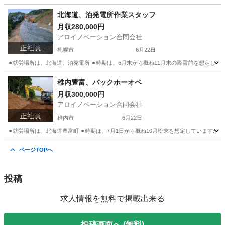
北海道
稚内市
土木
不整地運搬車
北海道、泊発電所作業スタッフ
月収280,000円
アロイノベーション合同会社
正社員
札幌市
6月22日
⚫︎就労場所は、北海道、泊発電所 ⚫︎時期は、6月末から概ね11月末の降雪前を想定し
北海道
札幌市
大工
稚内豊富、バックホーオペ
月収300,000円
アロイノベーション合同会社
正社員
稚内市
6月22日
⚫︎就労場所は、北海道豊富町 ⚫︎時期は、7月1日から概ね10月松末を想定しています
北海道
稚内市
土木
法面
ページTOPへ
投稿
求人情報を無料で掲載出来る
投稿画面へ (無料)