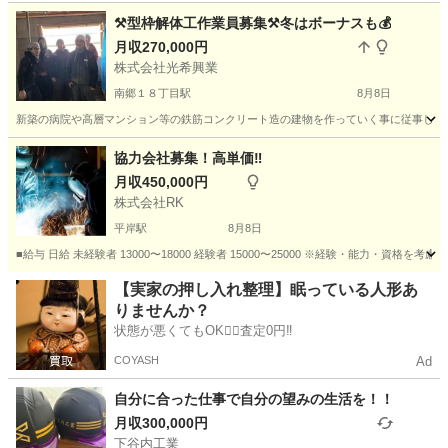
⚒️型枠解体工作業員募集⚒️冬はボーナスも💰️
月収270,000円
株式会社光希興業
南郷１８丁目駅
8月8日
新築の病院や高層マンション等の鉄筋コンクリート造の建物を作っていく事に従事してもらい
北海道
札幌市
南郷１８丁目駅
大工
型枠
協力会社募集！高単価‼︎
月収450,000円
株式会社RK
平岸駅
8月8日
■給与 日給 未経験者 13000〜18000 経験者 15000〜25000 ※経験・能力・資
北海道
札幌市
平岸駅
土木
協力会社
【実家の押し入れ整理】眠っている人形あ
りませんか？
状態が悪くてもOK🙆‍♀️査定0円‼️
COYASH
Ad
自分に合った仕事で自分の望みの生活を！！
月収300,000円
下谷内工業