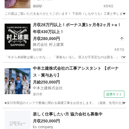
篠路駅
8月8日
この度はご覧いただきありがとうございます！ 下谷内（しもやうち）工業と申します。 
北海道
札幌市
篠路駅
土木
月収28万円以上！ボーナス夏1ヶ月冬2ヶ月＋α！
年収430万以上！
月収280,000円
株式会社 村上建業
福住駅
8月7日
「今さら未経験は厳しいかな…」 「家族もいるし、収入が不安定なのは困る…」 そんな30代
北海道
札幌市
福住駅
鳶職
足場
中本土建株式会社の工事アシスタント 【ボーナ
ス・賞与あり】
月給250,000円
中本土建株式会社
深川市
提携サイト
■深川市周辺のインフラ整備に関わる基礎工事をお任せします。 （道路、住宅の土台、排水設
北海道
深川市
施工管理
楽しく仕事したい方 協力会社も募集中
月収250,000円
ks company