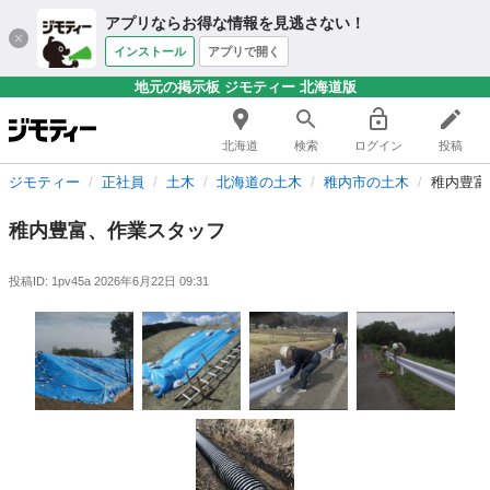
アプリならお得な情報を見逃さない！
インストール
アプリで開く
地元の掲示板 ジモティー 北海道版
北海道
検索
ログイン
投稿
ジモティー
正社員
土木
北海道の土木
稚内市の土木
稚内豊富
稚内豊富、作業スタッフ
投稿ID: 1pv45a
2026年6月22日 09:31