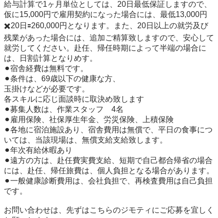
給与計算で1ヶ月単位としては、20日最低保証しますので、
仮に15,000円で雇用契約になった場合には、最低13,000円
✖️20日🟰260,000円となります。また、20日以上の就労及び
残業があった場合には、追加ご精算致しますので、安心して
就労してください。赴任、帰任時期によって半端の場合に
は、日割計算となりめす。 

⚫︎宿舎経費は無料です。

⚫︎条件は、69歳以下の健康な方、 

玉掛けなどが必要です。 

各スキルに応じ面談時に取決め致します 

⚫︎募集人数は、作業スタッフ　4名 

⚫︎雇用保険、社保厚生年金、労災保険、上積保険 

⚫︎各地に宿泊施設あり、宿舎費用は無償で、平日の食事につ
いては、当該現場は、無償支給支給致します。 

⚫︎年次有給休暇あり 

⚫︎遠方の方は、赴任費実費支給、短期で自己都合帰省の場合
には、赴任、帰任旅費は、個人負担となる場合があります。 

⚫︎一般健康診断費用は、会社負担で、再検査費用は自己負担
です。 

お問い合わせは、先ずはこちらのジモティにご応募を宜しく