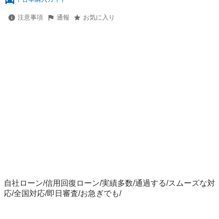
注意事項
通報
お気に入り
自社ローン/信用回復ローン/実績多数/通過する/スムーズな対
応/全国対応/即日審査/お急ぎでも/
