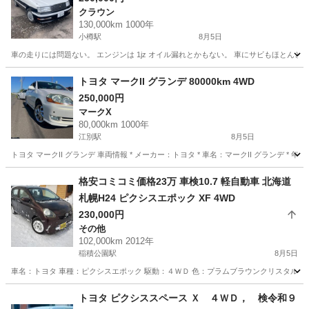
クラウン
130,000km 1000年
小樽駅
8月5日
車の走りには問題ない。 エンジンは 1jz オイル漏れとかもない。 車にサビもほとんど
北海道
小樽市
小樽駅
クラウン
トヨタ マークII グランデ 80000km 4WD
250,000円
マークX
80,000km 1000年
江別駅
8月5日
トヨタ マークII グランデ 車両情報 * メーカー：トヨタ * 車名：マークII グランデ * 年式：平
北海道
江別市
江別駅
マークX
格安コミコミ価格23万 車検10.7 軽自動車 北海道
札幌H24 ピクシスエポック XF 4WD
230,000円
その他
102,000km 2012年
稲積公園駅
8月5日
車名：トヨタ 車種：ピクシスエポック 駆動：４ＷＤ 色：プラムブラウンクリスタルマイ
北海道
札幌市
稲積公園駅
その他
預かり金
トヨタ ピクシススペース Ｘ ４ＷＤ， 検令和９