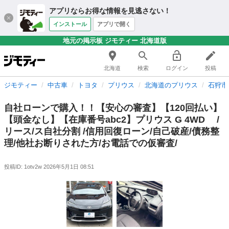
アプリならお得な情報を見逃さない！
インストール
アプリで開く
地元の掲示板 ジモティー 北海道版
北海道
検索
ログイン
投稿
ジモティー
中古車
トヨタ
プリウス
北海道のプリウス
石狩市
自社ローンで購入！！【安心の審査】【120回払い】
【頭金なし】【在庫番号abc2】プリウス G 4WD /
リース/ス自社分割 /信用回復ローン/自己破産/債務整
理/他社お断りされた方/お電話での仮審査/
投稿ID: 1otv2w
2026年5月1日 08:51