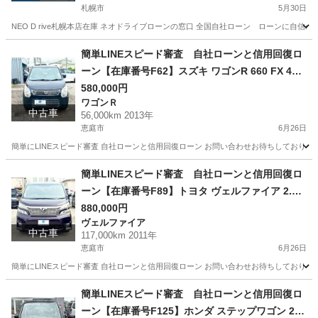
札幌市
5月30日
NEO D rive札幌本店在庫 ネオドライブローンの窓口 全国自社ローン ローンに自信のないお
北海道
札幌市
ミラ
ローン
簡単LINEスピード審査 自社ローンと信用回復ロ
ーン【在庫番号F62】スズキ ワゴンR 660 FX 4W
D/ リース/ス自社分割 /信用回復ローン/自己破産/債
580,000円
ワゴンＲ
務整理/他社お断りされた方/お電話での仮審査/
中古車
56,000km 2013年
恵庭市
6月26日
簡単にLINEスピード審査 自社ローンと信用回復ローン お問い合わせお待ちしておりま
北海道
恵庭市
ワゴンＲ
ローン
簡単LINEスピード審査 自社ローンと信用回復ロ
ーン【在庫番号F89】トヨタ ヴェルファイア 2.4 Z
プラチナセレクションII 4WD/ リース/ス自社分割 /
880,000円
ヴェルファイア
信用回復ローン/自己破産/債務整理/他社お断りさ
中古車
117,000km 2011年
れた方/お電話での仮審査/
恵庭市
6月26日
簡単にLINEスピード審査 自社ローンと信用回復ローン お問い合わせお待ちしておりま
北海道
恵庭市
ヴェルファイア
ローン
簡単LINEスピード審査 自社ローンと信用回復ロ
ーン【在庫番号F125】ホンダ ステップワゴン 2.0