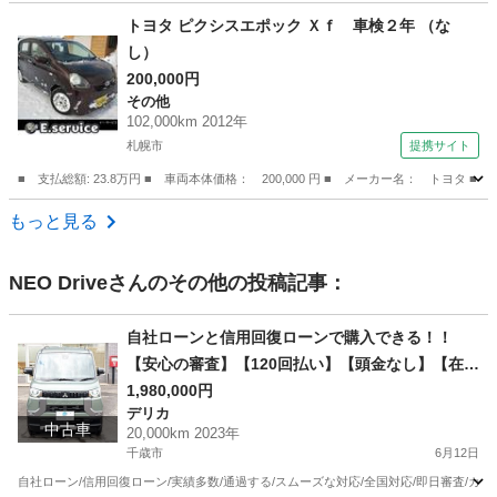
北海道
札幌市
稲積公園駅
アクア
預かり金
トヨタ ピクシスエポック Ｘｆ 車検２年 （な
し）
200,000円
その他
102,000km 2012年
札幌市
提携サイト
■ 支払総額: 23.8万円 ■ 車両本体価格： 200,000 円 ■ メーカー名： トヨタ 
北海道
札幌市
その他
もっと見る
NEO Drive
さんのその他の投稿記事：
自社ローンと信用回復ローンで購入できる！！
【安心の審査】【120回払い】【頭金なし】【在庫
番号D25】三菱 デリカミニ660 T プレミアム 4WD
1,980,000円
デリカ
/ リース/ス自社分割 /信用回復ローン/自己破産/債
中古車
20,000km 2023年
務整理/他社お断りされた方/お電話での仮審査/
千歳市
6月12日
自社ローン/信用回復ローン/実績多数/通過する/スムーズな対応/全国対応/即日審査/カー