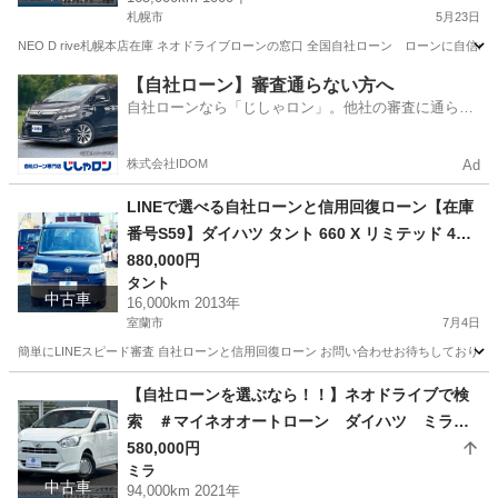
お断りされた方
札幌市
5月23日
NEO D rive札幌本店在庫 ネオドライブローンの窓口 全国自社ローン ローンに自信のないお
北海道
札幌市
クラウン
ローン
【自社ローン】審査通らない方へ
自社ローンなら「じしゃロン」。他社の審査に通らな
かった方も
株式会社IDOM
Ad
LINEで選べる自社ローンと信用回復ローン【在庫
番号S59】ダイハツ タント 660 X リミテッド 4W
D/ リース/ス自社分割 /信用回復ローン/自己破産/債
880,000円
タント
務整理/他社お断りされた方/お電話での仮審査/
中古車
16,000km 2013年
室蘭市
7月4日
簡単にLINEスピード審査 自社ローンと信用回復ローン お問い合わせお待ちしておりま
北海道
室蘭市
タント
ローン
【自社ローンを選ぶなら！！】ネオドライブで検
索 ＃マイネオオートローン ダイハツ ミライ
―ス660X SAⅢ 4WD 自社ローン リース 自
580,000円
ミラ
社分割 債務整理 自己破産 他社お断りされた方
中古車
94,000km 2021年