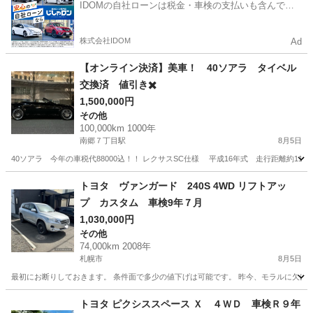
IDOMの自社ローンは税金・車検の支払いも含んでい
るので毎月の支払額は一定
株式会社IDOM
Ad
【オンライン決済】美車！ 40ソアラ タイベル
交換済 値引き✖️
1,500,000円
その他
100,000km 1000年
南郷７丁目駅
8月5日
40ソアラ 今年の車税代88000込！！ レクサスSC仕様 平成16年式 走行距離約110000 
北海道
札幌市
南郷７丁目駅
その他
ソアラ
トヨタ ヴァンガード 240S 4WD リフトアッ
プ カスタム 車検9年７月
1,030,000円
その他
74,000km 2008年
札幌市
8月5日
最初にお断りしておきます。 条件面で多少の値下げは可能です。 昨今、モラルに欠けて
北海道
札幌市
その他
ヴァンガード
トヨタ ピクシススペース Ｘ ４ＷＤ 車検Ｒ９年