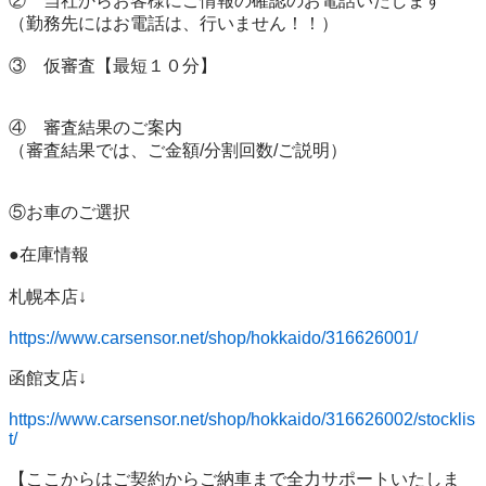
②　当社からお客様にご情報の確認のお電話いたします

（勤務先にはお電話は、行いません！！）

③　仮審査【最短１０分】

④　審査結果のご案内

（審査結果では、ご金額/分割回数/ご説明）

⑤お車のご選択

●在庫情報

札幌本店↓

https://www.carsensor.net/shop/hokkaido/316626001/
函館支店↓

https://www.carsensor.net/shop/hokkaido/316626002/stocklis
t/
【ここからはご契約からご納車まで全力サポートいたしま