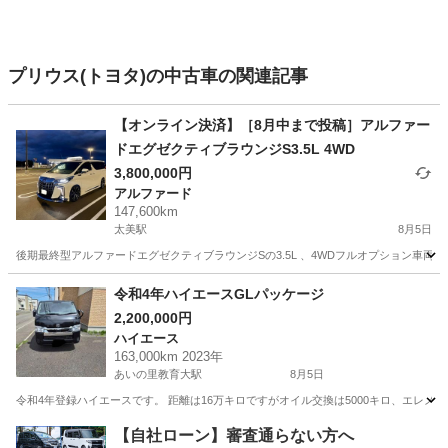
プリウス(トヨタ)の中古車の関連記事
【オンライン決済】［8月中まで投稿］アルファー
ドエグゼクティブラウンジS3.5L 4WD
3,800,000円
アルファード
147,600km
太美駅
8月5日
後期最終型アルファードエグゼクティブラウンジSの3.5L 、4WDフルオプション車両
北海道
石狩郡
太美駅
アルファード
エンジン
令和4年ハイエースGLパッケージ
2,200,000円
ハイエース
163,000km 2023年
あいの里教育大駅
8月5日
令和4年登録ハイエースです。 距離は16万キロですがオイル交換は5000キロ、エレメ
北海道
札幌市
あいの里教育大駅
ハイエース
【自社ローン】審査通らない方へ