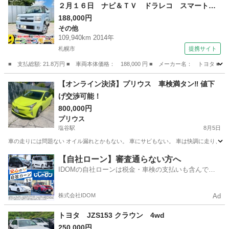
２月１６日 ナビ＆ＴＶ ドラレコ スマートキ
ー キーフリー Ｂｌｕｅｔｏｏｔｈ エコアイ
188,000円
その他
ドル ヘッドライトレベライザー 修復歴無 （検
109,940km 2014年
9.2）
札幌市
提携サイト
■ 支払総額: 21.8万円 ■ 車両本体価格： 188,000 円 ■ メーカー名： ト
北海道
札幌市
その他
【オンライン決済】プリウス 車検満タン‼️ 値下
げ交渉可能！
800,000円
プリウス
塩谷駅
8月5日
車の走りには問題ない オイル漏れとかもない。 車にサビもない。 車は快調に走り、問
北海道
小樽市
塩谷駅
プリウス
【自社ローン】審査通らない方へ
IDOMの自社ローンは税金・車検の支払いも含んでい
るので毎月の支払額は一定
株式会社IDOM
Ad
トヨタ JZS153 クラウン 4wd
250,000円