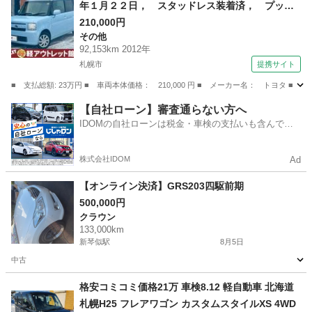
年１月２２日， スタッドレス装着済， プッシ
ュスタート， タイミングチェーン， スマート
210,000円
その他
キー （検9.1）
92,153km 2012年
札幌市
提携サイト
■ 支払総額: 23万円 ■ 車両本体価格： 210,000 円 ■ メーカー名： トヨ
北海道
札幌市
その他
【自社ローン】審査通らない方へ
IDOMの自社ローンは税金・車検の支払いも含んでい
るので毎月の支払額は一定
株式会社IDOM
Ad
【オンライン決済】GRS203四駆前期
500,000円
クラウン
133,000km
新琴似駅
8月5日
中古
北海道
札幌市
新琴似駅
クラウン
格安コミコミ価格21万 車検8.12 軽自動車 北海道
札幌H25 フレアワゴン カスタムスタイルXS 4WD