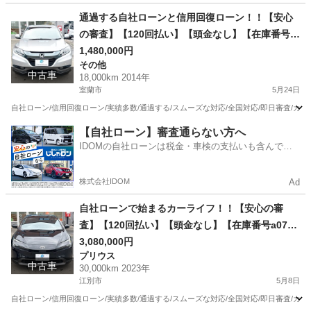
北海道
千歳市
デリカ
ローン
通過する自社ローンと信用回復ローン！！【安心
の審査】【120回払い】【頭金なし】【在庫番号c
25】ホンダ ヴェゼル1.5 ハイブリッド X 4WD /リ
1,480,000円
その他
ース/ス自社分割 /信用回復ローン/自己破産/債務整
中古車
18,000km 2014年
理/他社お断りされた方/お電話での仮審査/
室蘭市
5月24日
自社ローン/信用回復ローン/実績多数/通過する/スムーズな対応/全国対応/即日審査/カー
北海道
室蘭市
その他
ローン
【自社ローン】審査通らない方へ
IDOMの自社ローンは税金・車検の支払いも含んでい
るので毎月の支払額は一定
株式会社IDOM
Ad
自社ローンで始まるカーライフ！！【安心の審
査】【120回払い】【頭金なし】【在庫番号a07
6】トヨタ ヴォクシー2.0 ZS 4WD /リース/ス自
3,080,000円
プリウス
社分割 /信用回復ローン/自己破産/債務整理/他社お
中古車
30,000km 2023年
断りされた方/お電話での仮審査/
江別市
5月8日
自社ローン/信用回復ローン/実績多数/通過する/スムーズな対応/全国対応/即日審査/カー