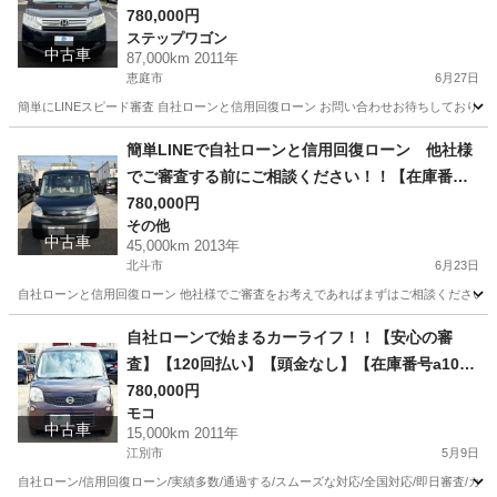
G Lパッケージ 4WD/ リース/ス自社分割 /信用回復
780,000円
ステップワゴン
ローン/自己破産/債務整理/他社お断りされた方/お
中古車
87,000km 2011年
電話での仮審査/
恵庭市
6月27日
簡単にLINEスピード審査 自社ローンと信用回復ローン お問い合わせお待ちしておりま
北海道
恵庭市
ステップワゴン
簡単LINEで自社ローンと信用回復ローン 他社様
でご審査する前にご相談ください！！【在庫番号F
61】スズキ スペーシア 660 X 4WD/ リース/ス自社
780,000円
その他
分割 /信用回復ローン/自己破産/債務整理/他社お断
中古車
45,000km 2013年
りされた方/お電話での仮審査/
北斗市
6月23日
自社ローンと信用回復ローン 他社様でご審査をお考えであればまずはご相談ください！！ 
北海道
北斗市
その他
ローン
自社ローンで始まるカーライフ！！【安心の審
査】【120回払い】【頭金なし】【在庫番号a10
5】日産 モコ660 X FOUR 4WD /リース/ス自社
780,000円
モコ
分割 /信用回復ローン/自己破産/債務整理/他社お断
中古車
15,000km 2011年
りされた方/お電話での仮審査/
江別市
5月9日
自社ローン/信用回復ローン/実績多数/通過する/スムーズな対応/全国対応/即日審査/カー