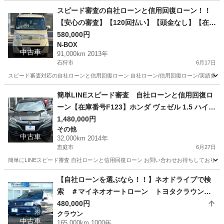
北海道
江別市
プリウス
ローン
スピード審査の自社ローンと信用回復ローン！！
【安心の審査】【120回払い】【頭金なし】【在庫
番号E21】ホンダ N-BOX660 G Lパッケージ 4W
580,000円
N-BOX
D/ リース/ス自社分割 /信用回復ローン/自己破産/債
中古車
91,000km 2013年
務整理/他社お断りされた方/お電話での仮審査/
石狩市
6月17日
スピード審査対応の自社ローンと信用回復ローン 自社ローン/信用回復ローン/実績多数/通
北海道
石狩市
N-BOX
ローン
簡単LINEスピード審査 自社ローンと信用回復ロ
ーン【在庫番号F123】ホンダ ヴェゼル 1.5 ハイブ
リッド X 4WD/ リース/ス自社分割 /信用回復ロー
1,480,000円
その他
ン/自己破産/債務整理/他社お断りされた方/お電話
中古車
32,000km 2014年
での仮審査/
恵庭市
6月27日
簡単にLINEスピード審査 自社ローンと信用回復ローン お問い合わせお待ちしておりま
北海道
恵庭市
その他
ローン
【自社ローンを選ぶなら！！】ネオドライブで検
索 ＃マイネオオートローン トヨタクラウン
エステート2.5アスリートFour 4WD 自社ロー
480,000円
クラウン
ン リース 自社分割 債務整理 自己破産 他社
中古車
165,000km 1000年