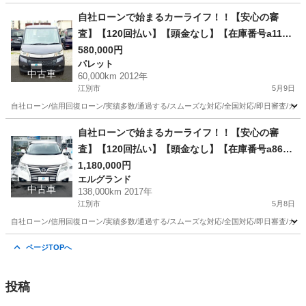
北海道
江別市
モコ
ローン
自社ローンで始まるカーライフ！！【安心の審
査】【120回払い】【頭金なし】【在庫番号a11
2】スズキ パレット660 SW XS 4WD/リース/ス自
580,000円
パレット
社分割 /信用回復ローン/自己破産/債務整理/他社お
中古車
60,000km 2012年
断りされた方/お電話での仮審査/ /リース/ス自社
江別市
5月9日
分割 /信用回復ローン/自己破産/債務整理/他社お断
自社ローン/信用回復ローン/実績多数/通過する/スムーズな対応/全国対応/即日審査/カー
りされた方/お電話での仮審査/
北海道
江別市
パレット
ローン
自社ローンで始まるカーライフ！！【安心の審
査】【120回払い】【頭金なし】【在庫番号a86】
日産 エルグランド2.5 250ハイウェイスターS 4W
1,180,000円
エルグランド
D/リース/ス自社分割 /信用回復ローン/自己破産/債
中古車
138,000km 2017年
務整理/他社お断りされた方/お電話での仮審査/
江別市
5月8日
自社ローン/信用回復ローン/実績多数/通過する/スムーズな対応/全国対応/即日審査/カー
北海道
江別市
エルグランド
ローン
ページTOPへ
投稿