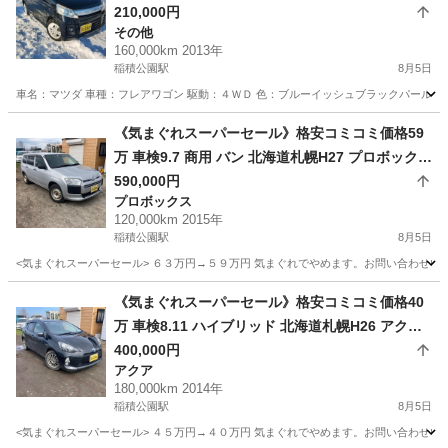
210,000円
その他
160,000km 2013年
稲積公園駅
8月5日
車名：マツダ 車種：フレアワゴン 駆動：４ＷＤ 色：ブルーイッシュブラックパール Ｚ
北海道
札幌市
稲積公園駅
その他
フレア
《気まぐれスーパーセール》格安コミコミ価格59
万 車検9.7 商用 バン 北海道札幌H27 プロボックス
バン4WD
590,000円
プロボックス
120,000km 2015年
稲積公園駅
8月5日
<気まぐれスーパーセール> ６３万円→５９万円 気まぐれでやめます。お問い合わせいた
北海道
札幌市
稲積公園駅
プロボックス
バン
《気まぐれスーパーセール》格安コミコミ価格40
万 車検8.11 ハイブリッド 北海道札幌H26 アクア
Gブラックソフトレザーセレクション
400,000円
アクア
180,000km 2014年
稲積公園駅
8月5日
<気まぐれスーパーセール> ４５万円→４０万円 気まぐれでやめます。お問い合わせいた