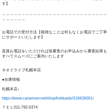
す】

＿＿＿＿＿＿＿＿＿＿＿＿＿＿＿＿＿＿＿＿＿＿＿＿＿＿＿
＿＿＿＿＿＿

お電話での受付方法【複雑なことは何もなくお電話でご丁寧
にサポートいたします】

直接お電話をいただければ仮審査のお申込みから審査結果も
すべてスムーズにご案内いたします

ネオドライブ札幌本店

●在庫情報

札幌本店↓

https://www.carsensor.net/shop/hokkaido/316626001/
ＴＥＬ011-792-0374
