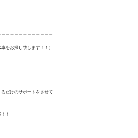
＿＿＿＿＿＿＿＿＿＿＿＿＿
をお探し致します！！）


きるだけのサポートをさせて

