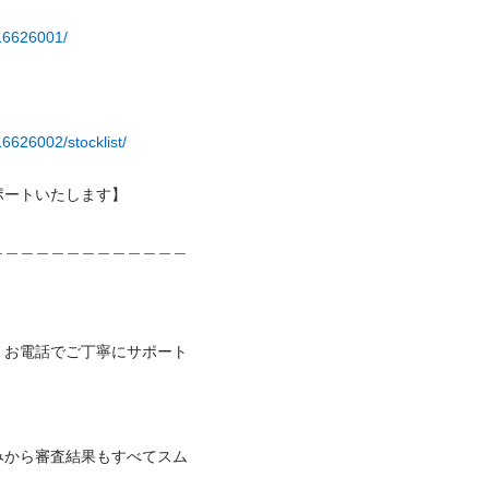
316626001/
6626002/stocklist/
トいたします】

＿＿＿＿＿＿＿＿＿＿＿＿＿
くお電話でご丁寧にサポート
みから審査結果もすべてスム