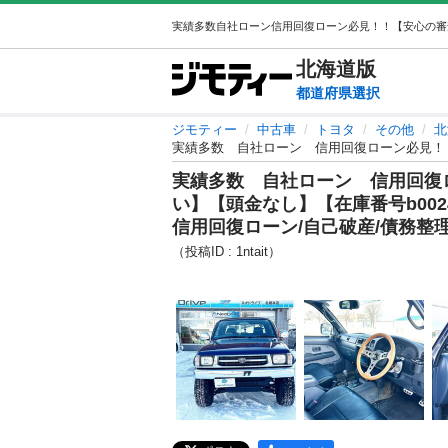
北海道
版
都道府県選択
ジモティー
中古車
トヨタ
その他
北
実績多数 自社ローン 信用回復
い】【頭金なし】【在庫番号b002
信用回復ローン/自己破産/債務整
（投稿ID : 1ntait）