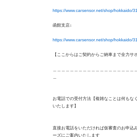
https://www.carsensor.net/shop/hokkaido/
函館支店↓

https://www.carsensor.net/shop/hokkaido/31
【ここからはご契約からご納車まで全力サポー
＿＿＿＿＿＿＿＿＿＿＿＿＿＿＿＿＿＿＿
＿

お電話での受付方法【複雑なことは何もな
いたします】

直接お電話をいただければ仮審査のお申込
ーズにご案内いたします
