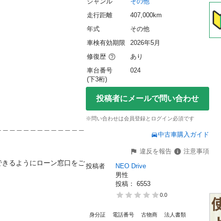
ジャンル
その他
走行距離
407,000km
年式
その他
車検有効期限
2026年5月
修復歴
あり
車台番号
024
(下3桁)
投稿者にメールで問い合わせ
※問い合わせは会員登録とログイン必須です
＿＿＿＿＿＿＿＿＿＿＿＿＿
中古車購入ガイド
違反を報告
注意事項
できるようにローン窓口をご
投稿者
NEO Drive
男性
投稿： 
6553
0.0
身分証
電話番号
古物商
法人書類