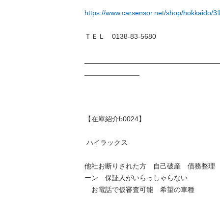
https://www.carsensor.net/shop/hokkaido/31
ＴＥＬ　0138-83-5680

__________________________________
______________

【在庫紹介b0024】

 ハイラックス

他社お断りされた方　自己破産　債務整理
ーン　保証人がいらっしゃらない　

　お電話で仮審査可能　希望の車種
