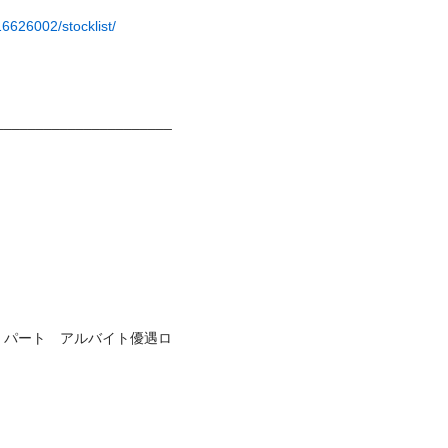
6626002/stocklist/
______________________
　パート　アルバイト優遇ロ