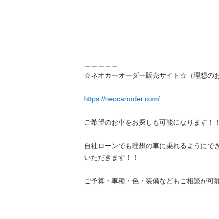
＿＿＿＿＿＿＿＿＿＿＿＿＿＿＿＿＿＿＿
＿＿＿＿＿

☆ネオカーオーダー販売サイト☆（理想のお車
https://neocarorder.com/
ご希望のお車をお探しも可能になります！！

自社ローンでも理想の車に乗れるようにで
いただきます！！

ご予算・車種・色・装備などもご相談が可能！！