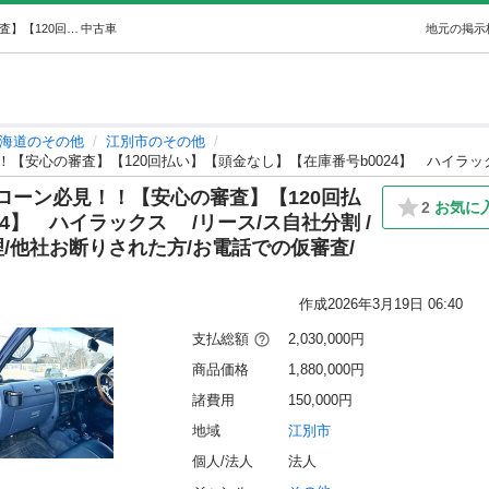
実績多数自社ローン信用回復ローン必見！！【安心の審査】【120回払い】【頭金なし】【在庫番号b0024】ハイラックス /リース/ス自社分割 … (NEO Drive) 江別のその他の中古車｜ジモティー
中古車
地元の掲示
海道のその他
江別市のその他
ローン必見！！【安心の審査】【120回払
2
お気に
4】 ハイラックス /リース/ス自社分割 /
理/他社お断りされた方/お電話での仮審査/
作成
2026年3月19日 06:40
支払総額
2,030,000円
商品価格
1,880,000円
諸費用
150,000円
地域
江別市
個人/法人
法人