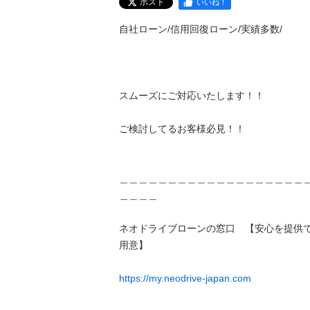
ポスト
いいね！
自社ローン/信用回復ローン/実績多数/

スムーズにご対応いたします！！

ご検討してるお客様必見！！

＿＿＿＿＿＿＿＿＿＿＿＿＿＿＿＿＿＿＿
＿＿＿＿

ネオドライブローンの窓口　【安心を提供
用意】　

https://my.neodrive-japan.com