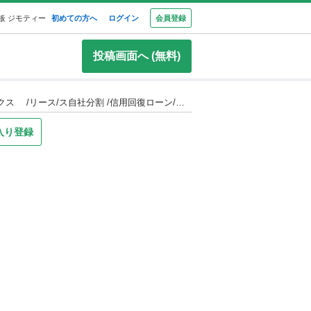
板 ジモティー
初めての方へ
ログイン
会員登録
投稿画面へ (無料)
実績多数 自社ローン 信用回復ローン必見！！【安心の審査】【120回払い】【頭金なし】【在庫番号b0024】 ハイラックス /リース/ス自社分割 /信用回復ローン/自己破産/債務整理/他社お断りされた方/お電話での仮審査/
入り登録