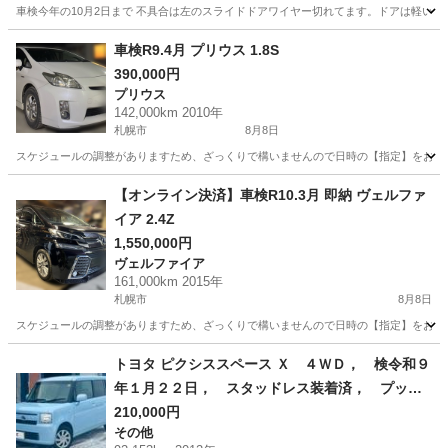
車検今年の10月2日まで 不具合は左のスライドドアワイヤー切れてます。ドアは軽いので
北海道
旭川市
永山駅
アルファード
パールホワイト
車検R9.4月 プリウス 1.8S
390,000円
プリウス
142,000km 2010年
札幌市
8月8日
スケジュールの調整がありますため、ざっくりで構いませんので日時の【指定】をお願いし
北海道
札幌市
プリウス
【オンライン決済】車検R10.3月 即納 ヴェルファ
イア 2.4Z
1,550,000円
ヴェルファイア
161,000km 2015年
札幌市
8月8日
スケジュールの調整がありますため、ざっくりで構いませんので日時の【指定】をお願いし
北海道
札幌市
ヴェルファイア
車両
トヨタ ピクシススペース Ｘ ４ＷＤ， 検令和９
年１月２２日， スタッドレス装着済， プッシ
ュスタート， タイミングチェーン， スマート
210,000円
その他
キー （検9.1）