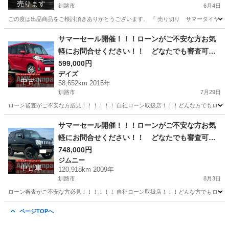
売ります
釧路市
6月4日
この度は出品商品をご検討頂きありがとうございます。 『 売り切り サマータイヤセット 165
北海道
釧路市
タイヤ、ホイール
ブルーアース
サマーセール開催！！！ローンがご不安な方お気
軽にお問合せください！！ どなたでも審査可能
です！お気軽にご相談ください！！H27年 デイ
599,000円
デイズ
ズルークス ハイウェイスターX ４WD
中古車
58,652km 2015年
釧路市
7月29日
ローン審査がご不安な方必見！！！！！！ 自社ローン取扱店！！！どんな方でもローン審
北海道
釧路市
デイズ
走行距離
サマーセール開催！！！ローンがご不安な方お気
軽にお問合せください！！ どなたでも審査可能
です！お気軽にご相談ください！！H21年 スズ
748,000円
ジムニー
キ ジムニー ランドベンチャー ４WD
中古車
120,918km 2009年
釧路市
8月3日
ローン審査がご不安な方必見！！！！！！ 自社ローン取扱店！！！どんな方でもローン審
北海道
釧路市
ジムニー
走行距離
ページTOPへ