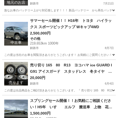
地元のお店
釧路市
7月21日
急なお車のバッテリー上がり対応致します！！！ 新品バッテリー から再生バッテリ
北海道
釧路市
その他
北海道
釧路市
その他
サマーセール開催！！ H16年 トヨタ ハイラッ
クス スポーツピックアップ Wキャブ4WD
バッテリー
2,500,000円
その他
中古車
219,653km 1000年
釧路市
8月7日
この度は当社のお車を閲覧頂きありがとうございます！ お気軽にご質問ください！！ H1
北海道
釧路市
その他
ハイラックス
売り切り 165 80 R13 ヨコハマ ice GUARD I
G91 アイスガード スタッドレス 冬タイヤ 20
23年製造 8部山
20,000円
売ります
釧路市
6月4日
この度は出品商品をご検討頂きありがとうございます。 『 売り切り 165 80 R13 ヨコハマ
北海道
釧路市
タイヤ、ホイール
アイスガード
スプリングセール開催！！お気軽にご相談くださ
い！H5年 いすゞ エルフ 搬送車 上物 花見
台 積載2000㎏
1,500,000円