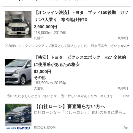
【オンライン決済】トヨタ プラド150後期 ガソ
リン7人乗り 寒冷地仕様TX
2,900,000円
118,000km 2017年
札幌市
8月8日
2020年にトヨタでレンタアップ車両として購入しました。 現在不具合ございません、
北海道
札幌市
トヨタ
【格安】トヨタ ピクシスエポック H27 全体的
に使用感があるため格安
82,000円
その他
183,500km 2015年
大通駅
8月8日
ご覧いただきありがとうございます。 別に欲しい車があるため、売ります。 トヨタ ピク
北海道
札幌市
大通駅
その他
【自社ローン】審査通らない方へ
自社ローンなら「じしゃロン」。他社の審査に通らな
かった方も
株式会社IDOM
Ad