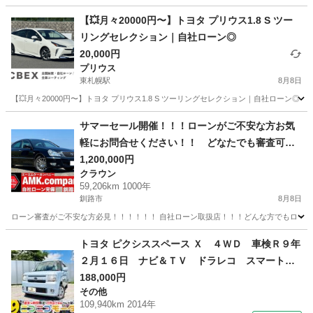
北海道
札幌市
東札幌駅
プリウス
ローン
【💥月々20000円〜】トヨタ プリウス1.8 S ツー
リングセレクション｜自社ローン◎
20,000円
プリウス
東札幌駅
8月8日
【💥月々20000円〜】トヨタ プリウス1.8 S ツーリングセレクション｜自社ローン
北海道
札幌市
東札幌駅
プリウス
ローン
サマーセール開催！！！ローンがご不安な方お気
軽にお問合せください！！ どなたでも審査可能
です！お気軽にご相談ください！！H18年 トヨ
1,200,000円
クラウン
タ クラウンマジェスタ Ｃタイプｉ－Ｆｏｕ
59,206km 1000年
ｒ Ｆパッケージ ４WD
釧路市
8月8日
ローン審査がご不安な方必見！！！！！！ 自社ローン取扱店！！！どんな方でもローン審
北海道
釧路市
クラウン
走行距離
トヨタ ピクシススペース Ｘ ４ＷＤ 車検Ｒ９年
２月１６日 ナビ＆ＴＶ ドラレコ スマートキ
ー キーフリー Ｂｌｕｅｔｏｏｔｈ エコアイ
188,000円
その他
ドル ヘッドライトレベライザー 修復歴無 （検
109,940km 2014年
9.2）