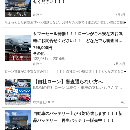
せください！！！
地元のお店
釧路市
7月4日
ちょっとした荷物運びやお引越しなど、お持ちのお車では運ぶのが難しい際にご相談ください
北海道
釧路市
その他
軽トラック
サマーセール開催！！！ローンがご不安な方お気
軽にお問合せください！！ どなたでも審査可能
です！お気軽にご相談ください！！H26年 スバ
799,000円
その他
ル レヴォーグ 1.6 GTS アイサイト ４WD
中古車
132,961km 2014年
釧路市
7月29日
ローン審査がご不安な方必見！！！！！！ 自社ローン取扱店！！！どんな方でもローン審
北海道
釧路市
その他
アイサイト
【自社ローン】審査通らない方へ
IDOMの自社ローンは税金・車検の支払いも含んでい
るので毎月の支払額は一定
株式会社IDOM
Ad
自動車のバッテリー上がり対応致します！！！新
品バッテリー 再生バッテリー販売中！！！