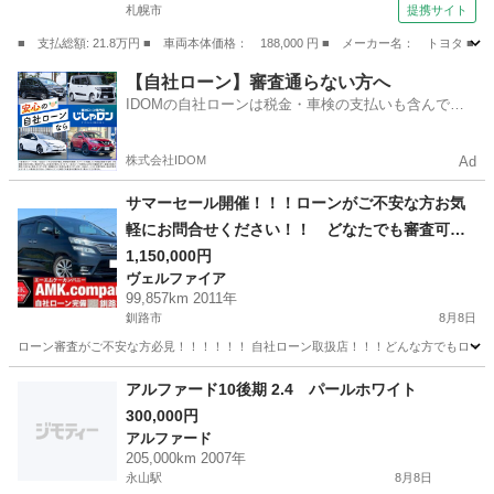
札幌市
提携サイト
■ 支払総額: 21.8万円 ■ 車両本体価格： 188,000 円 ■ メーカー名： ト
北海道
札幌市
その他
【自社ローン】審査通らない方へ
IDOMの自社ローンは税金・車検の支払いも含んでい
るので毎月の支払額は一定
株式会社IDOM
Ad
サマーセール開催！！！ローンがご不安な方お気
軽にお問合せください！！ どなたでも審査可能
です！お気軽にご相談ください！！H23年 トヨ
1,150,000円
ヴェルファイア
タ ヴェルファイア 2.4 Z プラチナセレクショ
99,857km 2011年
ンⅡ ４WD
釧路市
8月8日
ローン審査がご不安な方必見！！！！！！ 自社ローン取扱店！！！どんな方でもローン審
北海道
釧路市
ヴェルファイア
走行距離
アルファード10後期 2.4 パールホワイト
300,000円
アルファード
205,000km 2007年
永山駅
8月8日