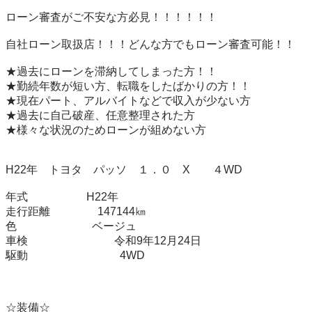
ローン審査がご不安な方必見！！！！！！

自社ローン取扱店！！！どんな方でもローン審査可能！！

★過去にローンを滞納してしまった方！！

★勤続年数が短い方、転職をしたばかりの方！！

★現在パート、アルバイトなどで収入が少ない方

★過去に自己破産、任意整理された方

★様々な状況のためローンが組めない方

H22年　トヨタ　パッソ　１．０　X　　４WD

年式　　             H22年

走行距離　　         147144㎞

色　　　　           ベージュ

車検　　　 　　　　  令和9年12月24日

駆動　　　　 　　　　4WD

☆装備☆
