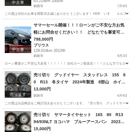
63,214km 1000年
中古車
釧路市
7月4日
この度は当社のお車を閲覧頂き誠にありがとうございます！ H5年 いすゞ エルフ 搬送
北海道
釧路市
その他
走行距離
サマーセール開催！！！ローンがご不安な方お気
軽にお問合せください！！ どなたでも審査可能
です！お気軽にご相談ください！！H25年 トヨ
798,000円
プリウス
タ プリウスα S
中古車
129,014km 2013年
釧路市
8月2日
ローン審査がご不安な方必見！！！！！！ 自社ローン取扱店！！！どんな方でもローン審
北海道
釧路市
プリウス
走行距離
売り切り グッドイヤー スタッドレス 155 8
0 R13 冬タイヤ 2024年製造 8部山 ホイー
ル付き 4穴
13,000円
売ります
釧路市
6月4日
この度は出品商品をご検討頂きありがとうございます。 『売り切り グッドイヤー スタッドレ
北海道
釧路市
タイヤ、ホイール
冬タイヤ
売り切り サマータイヤセット 165 80 R13
94/93NLT ヨコハマ ブルーアースバン 2023年
製造 7部山 ホイール付き
15,000円