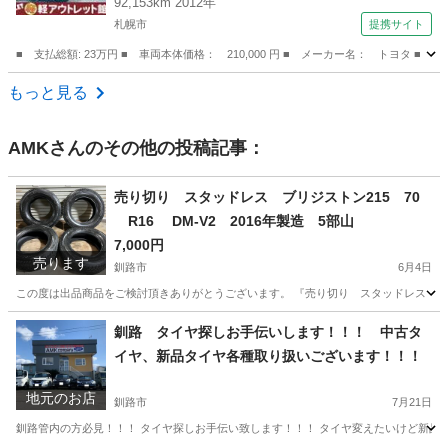
92,153km 2012年
札幌市
提携サイト
■ 支払総額: 23万円 ■ 車両本体価格： 210,000 円 ■ メーカー名： トヨ
北海道
札幌市
その他
もっと見る
AMK
さんのその他の投稿記事：
売り切り スタッドレス ブリジストン215 70
R16 DM-V2 2016年製造 5部山
7,000円
売ります
釧路市
6月4日
この度は出品商品をご検討頂きありがとうございます。 『売り切り スタッドレス ブリジ
北海道
釧路市
タイヤ、ホイール
ブリジストン
釧路 タイヤ探しお手伝いします！！！ 中古タ
イヤ、新品タイヤ各種取り扱いございます！！！
地元のお店
釧路市
7月21日
釧路管内の方必見！！！ タイヤ探しお手伝い致します！！！ タイヤ変えたいけど新品は