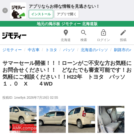
アプリならお得な情報を見逃さない！
インストール
アプリで開く
地元の掲示板 ジモティー 北海道版
北海道
検索
ログイン
投稿
ジモティー
中古車
トヨタ
パッソ
北海道のパッソ
釧路市のパ
サマーセール開催！！！ローンがご不安な方お気軽に
お問合せください！！ どなたでも審査可能です！お
気軽にご相談ください！！H22年 トヨタ パッソ
１．０ X ４WD
投稿ID: 1me9yk
2026年7月19日 02:55