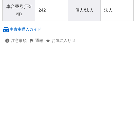
車台番号(下3
242
個人/法人
法人
桁)
中古車購入ガイド
注意事項
通報
お気に入り 3