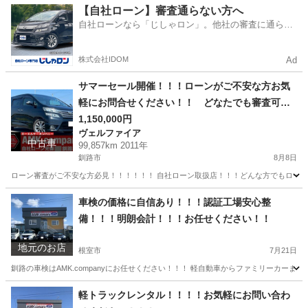
北海道
釧路市
その他
北海道
釧路市
その他
タイヤ
【自社ローン】審査通らない方へ
自社ローンなら「じしゃロン」。他社の審査に通らな
かった方も
株式会社IDOM
Ad
サマーセール開催！！！ローンがご不安な方お気
軽にお問合せください！！ どなたでも審査可能
です！お気軽にご相談ください！！H23年 トヨ
1,150,000円
ヴェルファイア
タ ヴェルファイア 2.4 Z プラチナセレクショ
中古車
99,857km 2011年
ンⅡ ４WD
釧路市
8月8日
ローン審査がご不安な方必見！！！！！！ 自社ローン取扱店！！！どんな方でもローン審
北海道
釧路市
ヴェルファイア
走行距離
車検の価格に自信あり！！！認証工場安心整
備！！！明朗会計！！！お任せください！！
地元のお店
根室市
7月21日
釧路の車検はAMK.companyにお任せください！！！ 軽自動車からファミリー
北海道
根室市
車検
北海道
厚岸郡
車検
軽トラックレンタル！！！！お気軽にお問い合わ