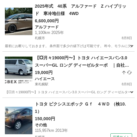
2025年式 40系 アルファード Z ハイブリッ
ド 寒冷地仕様 4WD
6,600,000円
アルファード
1,100km 2025年
札幌市
8月8日
最初にお断りしておきます。 条件面で多少の値下げは可能です。 昨今、モラルに欠けて
北海道
札幌市
アルファード
ハイブリッド
【💥月々19000円〜】トヨタ ハイエースバン3.0
スーパーGL ロング ディーゼルターボ ｜自社ロ
ーン◎
19,000円
ハイエース
東札幌駅
8月8日
【💥月々19000円〜】トヨタ ハイエースバン3.0 スーパーGL ロング ディーゼルタ
北海道
札幌市
東札幌駅
ハイエース
ロング
トヨタ ピクシスエポック Ｇｆ ４ＷＤ （検10.
1）
150,000円
その他
115,957km 2013年