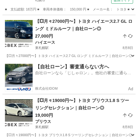
札幌市
提携サイト
■ 支払総額: 18万円 ■ 車両本体価格： 150,000 円 ■ メーカー名： トヨタ ■
北海道
札幌市
その他
【💥月々27000円〜】トヨタ ハイエース2.7 GL ロ
ング ミドルルーフ｜自社ローン◎
27,000円
ハイエース
東札幌駅
8月8日
【💥月々27000円〜】トヨタ ハイエース2.7 GL ロング ミドルルーフ｜自社ローン
北海道
札幌市
東札幌駅
ハイエース
【自社ローン】審査通らない方へ
自社ローンなら「じしゃロン」。他社の審査に通らな
かった方も
株式会社IDOM
Ad
【💥月々19000円〜】トヨタ プリウス1.8 S ツー
リングセレクション｜自社ローン◎
19,000円
プリウス
東札幌駅
8月8日
【💥月々19000円〜】トヨタ プリウス1.8 S ツーリングセレクション｜自社ローン