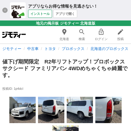
アプリならお得な情報を見逃さない！
インストール
アプリで開く
地元の掲示板 ジモティー 北海道版
北海道
検索
ログイン
投稿
ジモティー
中古車
トヨタ
プロボックス
北海道のプロボックス
値下げ期間限定 R2年リフトアップ！プロボックス
サクシード ファミリアバン 4WDめちゃくちゃ綺麗で
す。
投稿ID: 1p4dcl