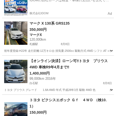
IDOMの自社ローンは税金・車検の支払いも含んでい
るので毎月の支払額は一定
株式会社IDOM
Ad
マーク X 130系 GRS135
350,000円
マークX
120,000km
札幌駅
8月8日
初年度登録:H22年 走行距離:12万キロ台 排気量:2500cc 駆動方式:4WD シフト:AT ⭐︎キー
北海道
札幌市
札幌駅
マークX
走行距離
【オンライン決済】ローン可‼️トヨタ プリウス
4WD 車検R9年4月まで‼️
1,400,000円
99,000km 2016年
白石駅
8月8日
トヨタ プリウス グレード 1.8A 4WD 年式 平成28年3月 駆動 4WD 色 白 車検 R
北海道
札幌市
白石駅
トヨタ
トヨタ ピクシスエポック Ｇｆ ４ＷＤ （検10.
1）
150,000円