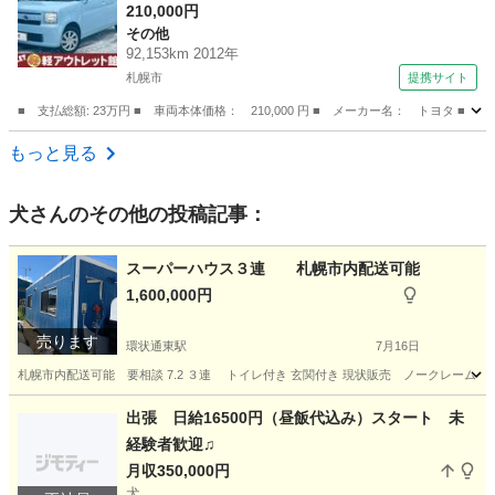
ュスタート， タイミングチェーン， スマート
210,000円
その他
キー （検9.1）
92,153km 2012年
札幌市
提携サイト
■ 支払総額: 23万円 ■ 車両本体価格： 210,000 円 ■ メーカー名： トヨ
北海道
札幌市
その他
もっと見る
犬
さんのその他の投稿記事：
スーパーハウス３連 札幌市内配送可能
1,600,000円
売ります
環状通東駅
7月16日
札幌市内配送可能 要相談 7.2 ３連 トイレ付き 玄関付き 現状販売 ノークレーム 
北海道
札幌市
環状通東駅
その他
出張 日給16500円（昼飯代込み）スタート 未
経験者歓迎♫
月収350,000円
犬