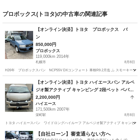
プロボックス(トヨタ)の中古車の関連記事
【オンライン決済】トヨタ プロボックス バ
ン
850,000円
プロボックス
119,000km 2014年
札幌市
8月8日
H26年 プロボックスバン NCP55V DXコンフォート 車検R9.2月迄 ふ スモーキ
北海道
札幌市
プロボックス
【オンライン決済】トヨタ ハイエースバン アルペ
ジオ製アクティブ キャンピング 2段ベット ベバス
トFFヒーターサブバッテリ 一走行＆外部充電 4W
2,200,000円
ハイエース
D
171,500km 2007年
栄町駅
8月8日
トヨタ ハイエースバン ワイドロングハイルーフ アルペジオ製アクティブ キャンピング
北海道
札幌市
栄町駅
ハイエース
【自社ローン】審査通らない方へ