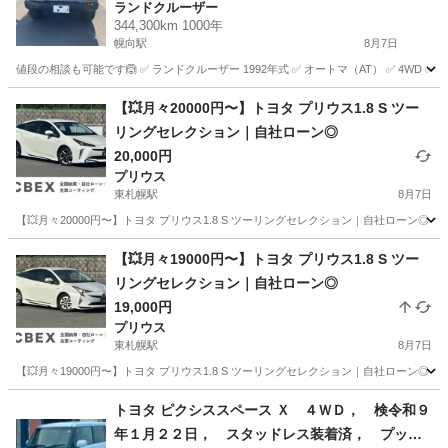
ランドクルーザー
344,300km 1000年
幌向駅
8月7日
値段の相談も可能です🙆 ✅ ランドクルーザー 1992年式 ✅ オートマ（AT） ✅ 4WD ✅ 車
北海道
岩見沢市
幌向駅
ランドクルーザー
【💥月々20000円〜】トヨタ プリウス1.8 S ツー
リングセレクション｜自社ローン◎
20,000円
プリウス
東札幌駅
8月7日
【💥月々20000円〜】トヨタ プリウス1.8 S ツーリングセレクション｜自社ローン
北海道
札幌市
東札幌駅
プリウス
ローン
【💥月々19000円〜】トヨタ プリウス1.8 S ツー
リングセレクション｜自社ローン◎
19,000円
プリウス
東札幌駅
8月7日
【💥月々19000円〜】トヨタ プリウス1.8 S ツーリングセレクション｜自社ローン
北海道
札幌市
東札幌駅
プリウス
ローン
トヨタ ピクシススペース Ｘ ４ＷＤ， 検令和９
年１月２２日， スタッドレス装着済， プッシ