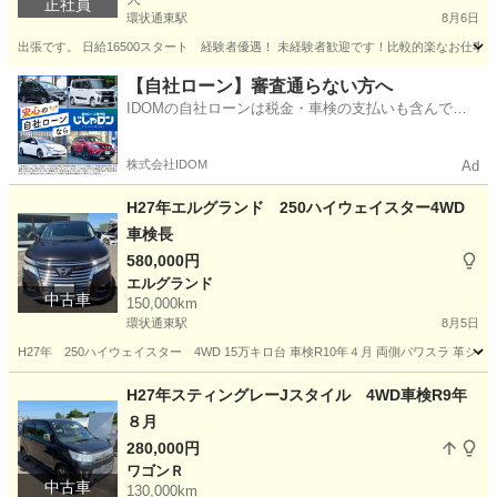
正社員
環状通東駅
8月6日
出張です。 日給16500スタート 経験者優遇！ 未経験者歓迎です！比較的楽なお仕事です
北海道
札幌市
環状通東駅
技術
未経験
【自社ローン】審査通らない方へ
IDOMの自社ローンは税金・車検の支払いも含んでい
るので毎月の支払額は一定
株式会社IDOM
Ad
H27年エルグランド 250ハイウェイスター4WD
車検長
580,000円
エルグランド
中古車
150,000km
環状通東駅
8月5日
H27年 250ハイウェイスター 4WD 15万キロ台 車検R10年４月 両側パワスラ 革シー
北海道
札幌市
環状通東駅
エルグランド
H27年スティングレーJスタイル 4WD車検R9年
８月
280,000円
ワゴンＲ
中古車
130,000km