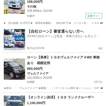
ー キーフリー Ｂｌｕｅｔｏｏｔｈ エコアイ
188,000円
その他
ドル ヘッドライトレベライザー 修復歴無 （検
109,940km 2014年
9.2）
札幌市
提携サイト
■ 支払総額: 21.8万円 ■ 車両本体価格： 188,000 円 ■ メーカー名： ト
北海道
札幌市
その他
【自社ローン】審査通らない方へ
IDOMの自社ローンは税金・車検の支払いも含んでい
るので毎月の支払額は一定
株式会社IDOM
Ad
ローン【美車】トヨタヴェルファイア４WD 車検
あり 函館近郊
960,000円
ヴェルファイア
110,000km 2010年
桔梗駅
8月7日
★車名・・・ヴェルファイア ★駆動・・・パートタイム4WD ★ミッション・CVT ★装備・
北海道
函館市
桔梗駅
ヴェルファイア
【オンライン決済】トヨタ ランドクルーザー
1,100,000円
トヨタヴェルファイア