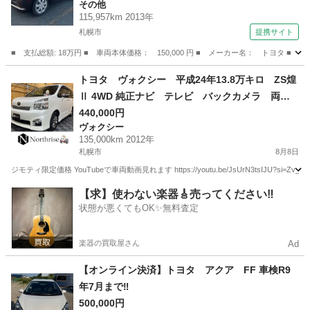
その他
115,957km 2013年
札幌市
提携サイト
■ 支払総額: 18万円 ■ 車両本体価格： 150,000 円 ■ メーカー名： トヨタ ■
北海道
札幌市
その他
トヨタ ヴォクシー 平成24年13.8万キロ ZS煌
Ⅱ 4WD 純正ナビ テレビ バックカメラ 両側
電動スライド etc
440,000円
ヴォクシー
135,000km 2012年
札幌市
8月8日
ジモティ限定価格 YouTubeで車両動画見れます https://youtu.be/JsUrN3tsIJU?si=Zv_M
北海道
札幌市
ヴォクシー
【求】使わない楽器🎸売ってください‼️
状態が悪くてもOK✨無料査定
楽器の買取屋さん
Ad
【オンライン決済】トヨタ アクア FF 車検R9
年7月まで‼️
500,000円