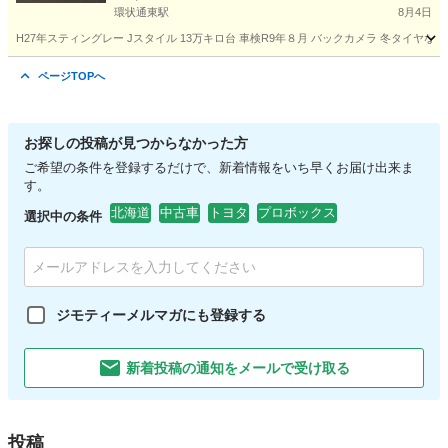
環状通東駅
8月4日
H27年スティングレー Jスタイル 13万キロ台 車検R9年８月 バックカメラ 冬タイヤ
北海道
札幌市
環状通東駅
ワゴンＲ
ページTOPへ
お探しの投稿が見つからなかった方
ご希望の条件を登録するだけで、新着情報をいち早くお届け出来ま
す。
北海道
中古車
トヨタ
プロボックス
選択中の条件
ジモティーメルマガにも登録する
新着投稿の通知をメールで受け取る
投稿