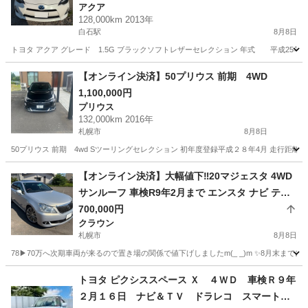
アクア
128,000km 2013年
白石駅
8月8日
トヨタ アクア グレード 1.5G ブラックソフトレザーセレクション 年式 平成25年10月 駆動 F
北海道
札幌市
白石駅
アクア
走行距離
【オンライン決済】50プリウス 前期 4WD
1,100,000円
プリウス
132,000km 2016年
札幌市
8月8日
50プリウス 前期 4wd Sツーリングセレクション 初年度登録平成２８年4月 走行距離13
北海道
札幌市
プリウス
【オンライン決済】大幅値下‼️20マジェスタ 4WD
サンルーフ 車検R9年2月まで エンスタ ナビ テレ
ビ スマートキー
700,000円
クラウン
札幌市
8月8日
78▶︎70万へ次期車両が来るので置き場の関係で値下げしましたm(_ _)m ✨8月末ま
北海道
札幌市
クラウン
車両
トヨタ ピクシススペース Ｘ ４ＷＤ 車検Ｒ９年
２月１６日 ナビ＆ＴＶ ドラレコ スマートキ