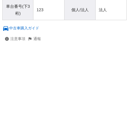
車台番号(下3
123
個人/法人
法人
桁)
中古車購入ガイド
注意事項
通報