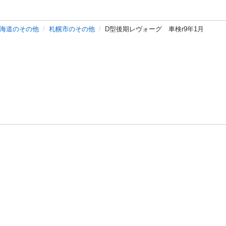
海道のその他
札幌市のその他
D型後期レヴォーグ 車検r9年1月
バシーポリシー
プライバシー・ステートメント
健全化に資する運用
プ
ご利用ガイド
フリーワードで探す
特定商取引法の表示
利用