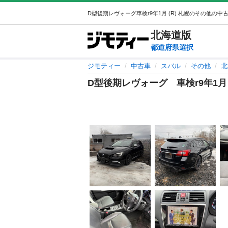
北海道
版
都道府県選択
ジモティー
中古車
スバル
その他
北
D型後期レヴォーグ 車検r9年1月