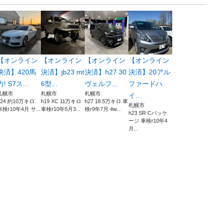
【オンライン
【オンライン
【オンライン
【オンライン
決済】420馬
決済】jb23 mt
決済】h27 30
決済】20アル
力! S7ス...
6型...
ヴェルフ...
ファードハ
札幌市
札幌市
札幌市
イ...
h24 約10万キロ
h19 XC 11万キロ
h27 18.5万キロ 車
札幌市
車検r10年4月 サ...
車検r10年5月3...
検r9年7月 4w...
h23 SR Cパッケ
ージ 車検r10年4
月...