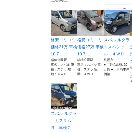
はお気軽に...
＿＿＿＿＿＿＿＿
＿＿＿＿＿＿...
格安コミコミ
格安コミコミ
スバル ルクラ
価格21万 車検
価格27万 車検
Ｌスペシャ
10.7 ...
10.7 ...
ル ４ＷＤ ...
稲積公園駅
稲積公園駅
札幌市
車名：スバル 車
車名：スバル 車
■ 支払総額: 20
種：ステラ 駆
種：ステラ 駆
万円 ■ 車両本体
動：４ＷＤ...
動：４ＷＤ...
価格...
スバル ルクラ
カスタム
Ｒ 車検２