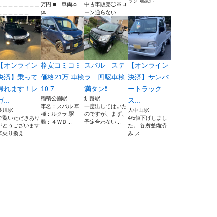
ック 駆動：...
＿＿＿＿＿＿＿＿
万円 ■ 車両本
中古車販売◯※ロ
＿＿＿＿＿＿...
体...
ーン通らない...
【オンライン
格安コミコミ
スバル ステ
【オンライン
決済】乗って
価格21万 車検
ラ 四駆車検
決済】サンバ
帰れます！レ
10.7 ...
満タン❗️
ートラック
稲積公園駅
釧路駅
ガ...
ス...
車名：スバル 車
一度出してはいた
砂川駅
大中山駅
種：ルクラ 駆
のですが、まず、
ご覧いただきあり
4/5値下げしまし
動：４ＷＤ...
予定合わない...
がとうございます
た。 各所整備済
車乗り換え...
み ス...