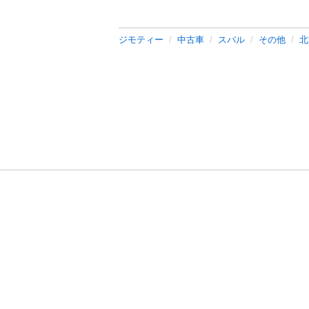
ジモティー
中古車
スバル
その他
北
利用規約
プライ
運営会社
サイトマッ
© 2011-
2026
Jmty, Inc.