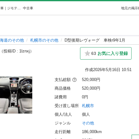
D型後期レヴォーグ車検r9年1月 (R) 札幌のその他の中古車｜ジモティー
中古車
地元の掲示
海道のその他
札幌市のその他
D型後期レヴォーグ 車検r9年1月
（投稿ID : 1lznxj）
63
お気に入り登録
作成
2026年5月16日 10:51
支払総額
520,000円
商品価格
520,000円
諸費用
0円
受け渡し場所
札幌市
個人/法人
個人
ジャンル
その他
走行距離
186,000km