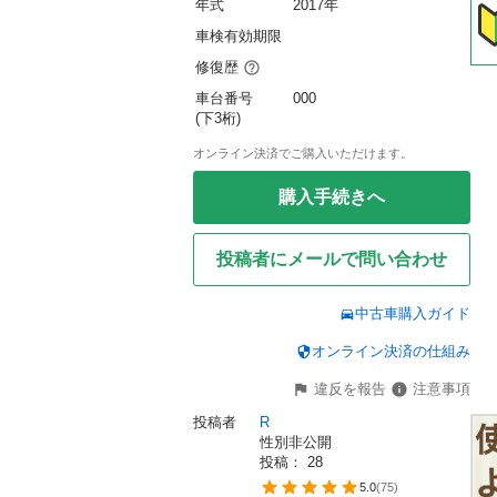
年式
2017年
車検有効期限
修復歴
車台番号
000
(下3桁)
オンライン決済でご購入いただけます。
購入手続きへ
投稿者にメールで問い合わせ
中古車購入ガイド
オンライン決済の仕組み
違反を報告
注意事項
投稿者
R
性別非公開
投稿： 
28
5.0
(
75
)