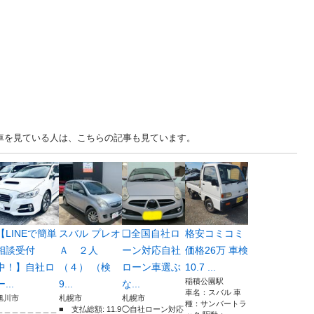
中古車を見ている人は、こちらの記事も見ています。
【LINEで簡単
スバル プレオ
❑全国自社ロ
格安コミコミ
相談受付
Ａ ２人
ーン対応自社
価格26万 車検
中！】自社ロ
（４） （検
ローン車選ぶ
10.7 ...
稲積公園駅
ー...
9...
な...
車名：スバル 車
旭川市
札幌市
札幌市
種：サンバートラ
＿＿＿＿＿＿＿＿
■ 支払総額: 11.9
◯自社ローン対応