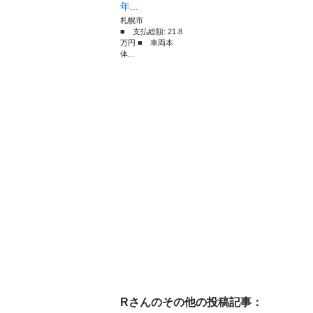
年...
札幌市
■ 支払総額: 21.8
万円 ■ 車両本
体...
R
さんのその他の投稿記事：