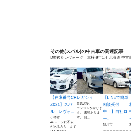
その他(スバル)の中古車の関連記事
D型後期レヴォーグ 車検r9年1月 北海道 
【在庫番号CR
レガシィ
【LINEで簡単
岩見沢駅
Z021】スバ
相談受付
エンジンかかりま
ル レヴォ...
中！】自社ロ
す。 書類ありま
小樽市
す。 質...
ー...
🚗 ローンに不安
旭川市
がある方も、まず
＿＿＿＿＿＿＿＿