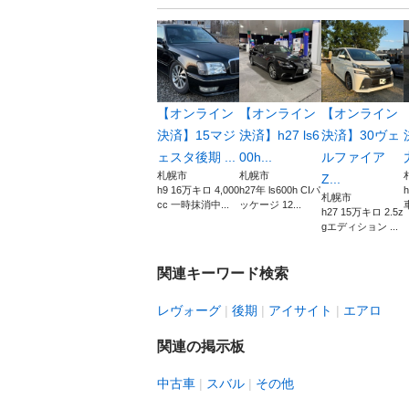
【オンライン
【オンライン
【オンライン
決済】15マジ
決済】h27 ls6
決済】30ヴェ
ェスタ後期 ...
00h...
ルファイア
札幌市
札幌市
Z...
h9 16万キロ 4,000
h27年 ls600h CIパ
札幌市
cc 一時抹消中...
ッケージ 12...
h27 15万キロ 2.5z
gエディション ...
関連キーワード検索
レヴォーグ
後期
アイサイト
エアロ
関連の掲示板
中古車
スバル
その他