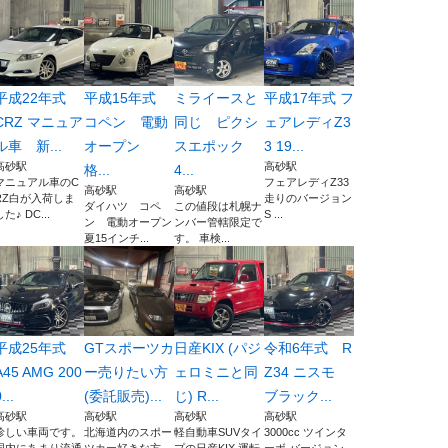
平成22年式
平成15年式
ミライースと
平成17年式 フ
CRZ マニュア
コペン 電動
同じ ピクシ
ェアレディZ3
ル車 新...
オープン
スエポック
3 19...
高砂駅
高砂駅
格...
4...
マニュアル車のC
フェアレディZ33
高砂駅
高砂駅
RZ白が入荷しま
走りのバージョン
ダイハツ コペ
この値段は札幌ナ
した♪ DC...
S ...
ン 電動オープン
ンバー管轄限定で
夏15インチ...
す。 車検...
平成25年式
GTスポーツカ
日産KIX (パジ
令和6年式 R
A45 AMG 200
ー売りたい方
ェロミニと同
Z34 ニスモ
...
(委託販売)...
じ) R...
ブラック...
高砂駅
高砂駅
高砂駅
高砂駅
珍しい車両です。
北海道内のスポー
軽自動車SUVタイ
3000cc ツインタ