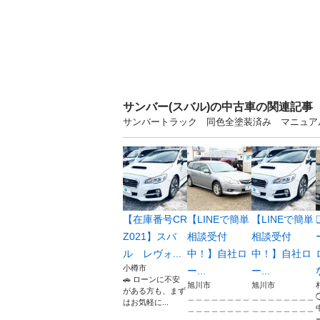
サンバー(スバル)の中古車の関連記事
サンバートラック 同色全塗装済み マニュアル
【在庫番号CR
【LINEで簡単
【LINEで簡単
Z021】スバ
相談受付
相談受付
ル レヴォ...
中！】自社ロ
中！】自社ロ
小樽市
ー...
ー...
🚗 ローンに不安
旭川市
旭川市
がある方も、まず
＿＿＿＿＿＿＿＿
＿＿＿＿＿＿＿＿
はお気軽に...
＿＿＿＿＿＿＿＿
＿＿＿＿＿＿＿＿
＿＿＿＿＿＿...
＿＿＿＿＿＿...