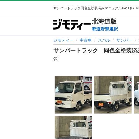
北海道
版
都道府県選択
ジモティー
中古車
スバル
サンバー
サンバートラック 同色全塗装済
gt）