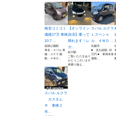
格安コミコミ
【オンライン
スバル ルクラ
価格27万 車検
決済】乗って
Ｌスペシャ
10.7 ...
帰れます！レ
ル ４ＷＤ ...
1
稲積公園駅
札幌市
ガ...
車名：スバル 車
■ 支払総額: 20
砂川駅
種：ステラ 駆
万円 ■ 車両本体
ご覧いただきあり
動：４ＷＤ...
価格...
がとうございます
車乗り換え...
スバル ルクラ
カスタム
Ｒ 車検２
年...