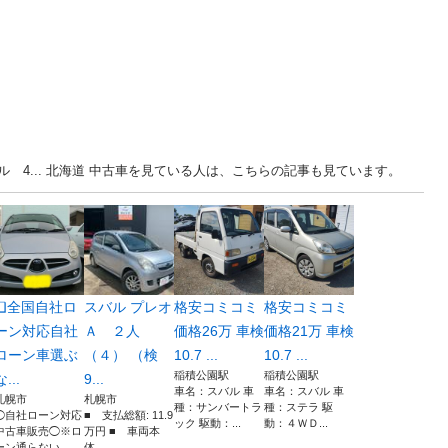
 4... 北海道 中古車を見ている人は、こちらの記事も見ています。
❑全国自社ロ
スバル プレオ
格安コミコミ
格安コミコミ
ーン対応自社
Ａ ２人
価格26万 車検
価格21万 車検
ローン車選ぶ
（４） （検
10.7 ...
10.7 ...
稲積公園駅
稲積公園駅
な...
9...
車名：スバル 車
車名：スバル 車
札幌市
札幌市
種：サンバートラ
種：ステラ 駆
◯自社ローン対応
■ 支払総額: 11.9
ック 駆動：...
動：４ＷＤ...
中古車販売◯※ロ
万円 ■ 車両本
ーン通らない...
体...