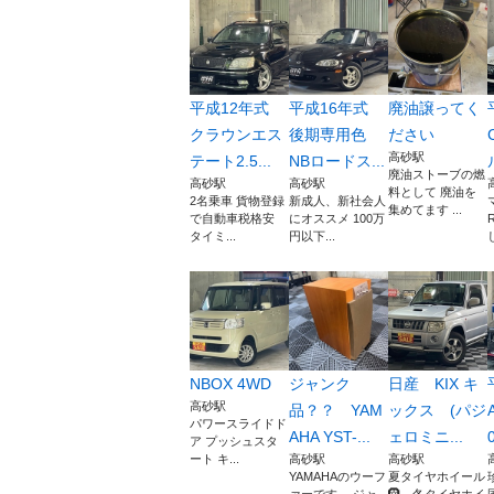
平成12年式
平成16年式
廃油譲ってく
クラウンエス
後期専用色
ださい
高砂駅
テート2.5...
NBロードス...
廃油ストーブの燃
高砂駅
高砂駅
料として 廃油を
2名乗車 貨物登録
新成人、新社会人
集めてます ...
で自動車税格安
にオススメ 100万
タイミ...
円以下...
NBOX 4WD
ジャンク
日産 KIX キ
高砂駅
品？？ YAM
ックス (パジ
パワースライドド
AHA YST-...
ェロミニ...
0
ア プッシュスタ
ート キ...
高砂駅
高砂駅
YAMAHAのウーフ
夏タイヤホイール