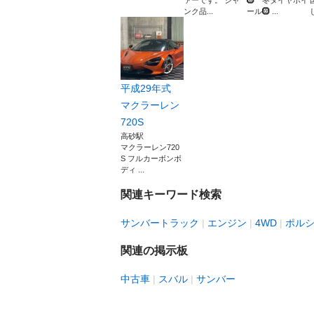
ァーです。 ジャ
🛞 冬タイヤホイ
ンク品...
ール🛞 ...
平成29年式
マクラーレン
720S
高砂駅
マクラーレン720
S フルカーボンボ
ディ ...
関連キーワード検索
サンバートラック
エンジン
4WD
ポル
関連の掲示板
中古車
スバル
サンバー