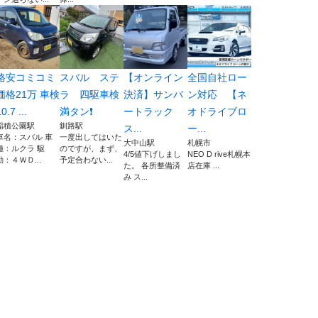
格安コミコミ
スバル ステ
【オンライン
全国自社ロー
価格21万 車検
ラ 四駆車検
決済】サンバ
ン対応 【ネ
0.7 ...
満タン❗️
ートラック
オドライブロ
稲積公園駅
釧路駅
ス...
ー...
車名：スバル 車
一度出してはいた
大中山駅
札幌市
種：ルクラ 駆
のですが、まず、
4/5値下げしまし
NEO D rive札幌本
動：４ＷＤ...
予定合わない...
た。 各所整備済
店在庫 ...
み ス...