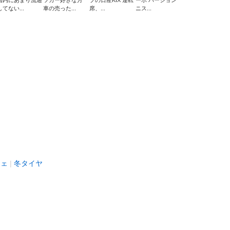
国内にあまり流通
ツカー好きな方
プの日産KIX 運転
ーボ バージョン
してない...
車の売った...
席、...
ニス...
シェ
冬タイヤ