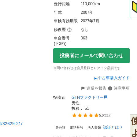
走行距離
110,000km
年式
2007年
車検有効期限
2027年7月
修復歴
なし
車台番号
063
(下3桁)
投稿者にメールで問い合わせ
※問い合わせは会員登録とログイン必須です
中古車購入ガイド
違反を報告
注意事項
投稿者
GTNファクトリー🏁
男性
投稿： 
51
5.0
(
217
)
l/32629-21/
認証とは
身分証
電話番号
法人書類