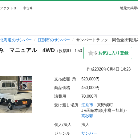
サンバートラック同色全塗装済みマニュアル4WD (GTNファクトリー🏁) 高砂のサンバーの中古車｜ジモティー
中古車
地元の掲示
北海道のサンバー
江別市のサンバー
サンバートラック 同色全塗装済
み マニュアル 4WD
（投稿ID : 1j50
6
お気に入り登録
作成
2026年6月4日 14:23
支払総額
520,000円
商品価格
450,000円
諸費用
70,000円
受け渡し場所
江別市
 - 東野幌町
JR函館本線(小樽～旭川) - 
高砂駅
個人/法人
法人
ジャンル
サンバー