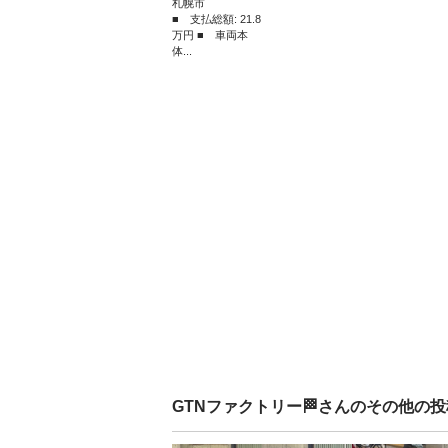
札幌市
■ 支払総額: 21.8
万円 ■ 車両本
体...
GTNファクトリー🏁
さんのその他の投