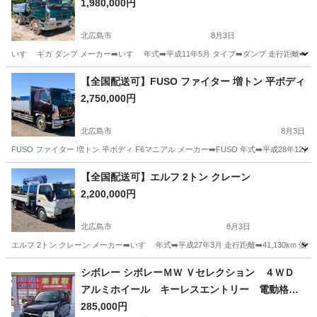
1,980,000円
北広島市
8月3日
いすゞ ギガ ダンプ メーカー➡️いすゞ 年式➡️平成11年5月 タイプ➡️ダンプ 走行距離➡️448
北海道
北広島市
その他
いすゞ
【全国配送可】FUSO ファイター 増トン 平ボディ
2,750,000円
北広島市
8月3日
FUSO ファイター 増トン 平ボディ F6マニアル メーカー➡️FUSO 年式➡️平成28年12月 走行距
北海道
北広島市
その他
【全国配送可】エルフ 2トン クレーン
2,200,000円
北広島市
8月3日
エルフ 2トン クレーン メーカー➡️いすゞ 年式➡️平成27年3月 走行距離➡️41,130km 価格
北海道
北広島市
その他
クレーン
シボレー シボレーＭＷ Ｖセレクション ４ＷＤ
アルミホイール キーレスエントリー 電動格納
ミラー シートヒーター ＡＴ 衝突安全ボデ
285,000円