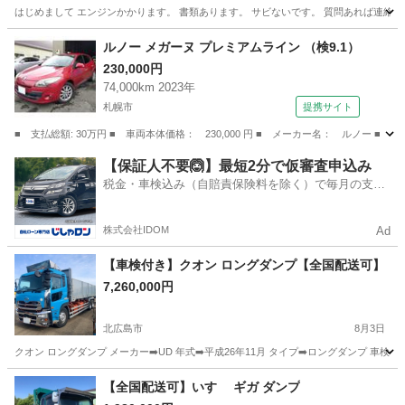
はじめまして エンジンかかります。 書類あります。 サビないです。 質問あれば連絡く
北海道
岩見沢市
岩見沢駅
その他
ルノー メガーヌ プレミアムライン （検9.1）
230,000円
74,000km 2023年
札幌市
提携サイト
■ 支払総額: 30万円 ■ 車両本体価格： 230,000 円 ■ メーカー名： ルノー ■ 
北海道
札幌市
その他
【保証人不要🙆】最短2分で仮審査申込み
税金・車検込み（自賠責保険料を除く）で毎月の支払
額は一定の自社ローン🚗
株式会社IDOM
Ad
【車検付き】クオン ロングダンプ【全国配送可】
7,260,000円
北広島市
8月3日
クオン ロングダンプ メーカー➡️UD 年式➡️平成26年11月 タイプ➡️ロングダンプ 車検➡️
北海道
北広島市
その他
【全国配送可】いすゞ ギガ ダンプ