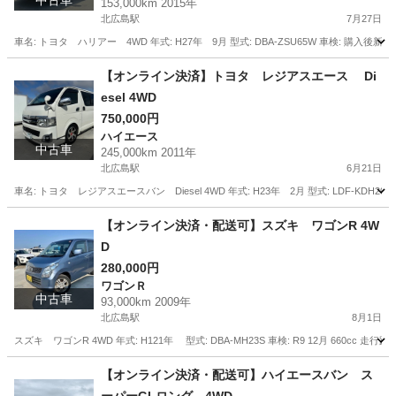
中古車
153,000km 2015年
北広島駅
7月27日
車名: トヨタ ハリアー 4WD 年式: H27年 9月 型式: DBA-ZSU65W 車検: 購入後新し
北海道
北広島市
北広島駅
ハリアー
走行距離
【オンライン決済】トヨタ レジアスエース Di
esel 4WD
750,000円
ハイエース
中古車
245,000km 2011年
北広島駅
6月21日
車名: トヨタ レジアスエースバン Diesel 4WD 年式: H23年 2月 型式: LDF-KDH206V 車検
北海道
北広島市
北広島駅
ハイエース
レジアスエース
【オンライン決済・配送可】スズキ ワゴンR 4W
D
280,000円
ワゴンＲ
中古車
93,000km 2009年
北広島駅
8月1日
スズキ ワゴンR 4WD 年式: H121年 型式: DBA-MH23S 車検: R9 12月 660cc 走
北海道
北広島市
北広島駅
ワゴンＲ
ワゴンR
【オンライン決済・配送可】ハイエースバン ス