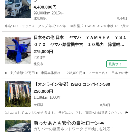
プ
4,400,000円
99,000km 2015年
北広島駅
8月4日
車名: UD トラックス ダンプ 年式: H27年 10月 型式: CW5XL-31730 車検: R9 7月。 
北海道
北広島市
北広島駅
その他
日本その他 日本 ヤマハ ＹＡＭＡＨＡ ＹＳ１
０７０ ヤマハ除雪機中古 １０馬力 除雪幅７
２Ｃｍ 燃料タンク６．７Ｌ セルスターター
275,000円
2013年
静音タイプ オーガ廻りフルオーバーホール （な
北見市
提携サイト
し）
■ 支払総額: 28万円 ■ 車両本体価格： 275,000 円 ■ メーカー名： 日本
北海道
北見市
その他
【オンライン決済】ISEKI コンバイン560
250,000円
1,186km 1000年
大通駅
8月4日
はじめまして エンジンかかります。 サビはないです。 質問あれば連絡ください。 何も
北海道
札幌市
大通駅
その他
買ったあとも安心の自社ローン🚗
ガリバーの整備ネットワークで車検にも対応！