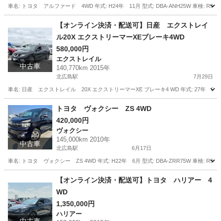
車名: トヨタ アルファード 4WD 年式: H24年 11月 型式: DBA-ANH25W 車検: R9 11月
北海道
北広島市
北広島駅
アルファード
走行距離
【オンライン決済・配送可】日産 エクストレイ
ル20X エクストリーマーXEブレーキ4WD
580,000円
エクストレイル
中古車
140,770km 2015年
北広島駅
7月29日
車名: 日産 エクストレイル 20X エクストリーマーXE ブレーキ4 WD 年式: 27年 03月 型式: D
北海道
北広島市
北広島駅
エクストレイル
トヨタ ヴォクシー ZS 4WD
420,000円
ヴォクシー
145,000km 2010年
中古車
北広島駅
6月17日
車名: トヨタ ヴォクシー ZS 4WD 年式: H22年 6月 型式: DBA-ZRR75W 車検: R9 6月 
北海道
北広島市
北広島駅
ヴォクシー
走行距離
【オンライン決済・配送可】トヨタ ハリアー 4
WD
1,350,000円
ハリアー