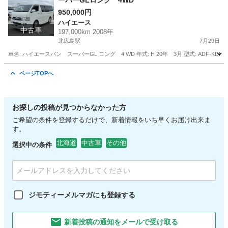
ーパーGLロング 4WD
950,000円
ハイエース
中古車
197,000km 2008年
北広島駅
7月29日
車名: ハイエースバン スーパーGL ロング 4 WD 年式: H 20年 3月 型式: ADF-KDH206V 
北海道
北広島市
北広島駅
ハイエース
ページTOPへ
お探しの投稿が見つからなかった方
ご希望の条件を登録するだけで、新着情報をいち早くお届け出来ま
す。
北海道
中古車
その他
選択中の条件
ジモティーメルマガにも登録する
新着投稿の通知をメールで受け取る