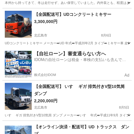
本州から持ってきて、冬は走行せず、あい保管していました。内外装とも、程度はよろし
北海道
札幌市
その他
車両
【全国配送可】UDコンクリートミキサー
3,300,000円
北広島市
8月6日
UDコンクリートミキサー メーカー➡️UD 年式➡️平成20年2月 タイプ➡️ミキサー車 走行距離➡
北海道
北広島市
その他
ミキサー車
【自社ローン】審査通らない方へ
IDOMの自社ローンは税金・車検の支払いも含んでい
るので毎月の支払額は一定
株式会社IDOM
Ad
【全国配送可】 いすゞ ギガ 排気付きV型10気筒
ダンプ
2,200,000円
北広島市
8月5日
いすゞ ギガ 排気付きV型10気筒 ダンプ メーカー➡️いすゞ 年式➡️平成11年9月 タイプ➡️ダ
北海道
北広島市
その他
いすゞ
【オンライン決済・配送可】UD トラックス ダン