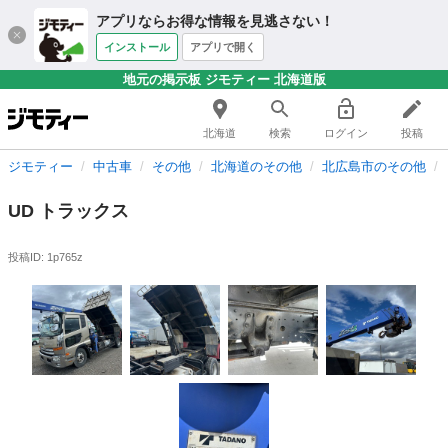
アプリならお得な情報を見逃さない！
インストール
アプリで開く
地元の掲示板 ジモティー 北海道版
北海道
検索
ログイン
投稿
ジモティー
中古車
その他
北海道のその他
北広島市のその他
UD トラックス
投稿ID: 1p765z