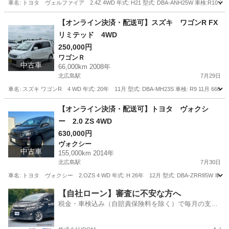
車名: トヨタ ヴェルファイア 2.4Z 4WD 年式: H21 型式: DBA-ANH25W 車検:R10 
北海道
北広島市
北広島駅
ヴェルファイア
走行距離
【オンライン決済・配送可】スズキ ワゴンR FX
リミテッド 4WD
250,000円
ワゴンＲ
中古車
66,000km 2008年
北広島駅
7月29日
車名: スズキ ワゴンR 4 WD 年式: 20年 11月 型式: DBA-MH23S 車検: R9 11月 6
北海道
北広島市
北広島駅
ワゴンＲ
ワゴンR
【オンライン決済・配送可】トヨタ ヴォクシ
ー 2.0 ZS 4WD
630,000円
ヴォクシー
中古車
155,000km 2014年
北広島駅
7月30日
車名: トヨタ ヴォクシー 2.OZS 4 WD 年式: H 26年 12月 型式: DBA-ZRR85W 車検: R9
北海道
北広島市
北広島駅
ヴォクシー
エンジン
【自社ローン】審査に不安な方へ
税金・車検込み（自賠責保険料を除く）で毎月の支払
額は一定の自社ローン🚗