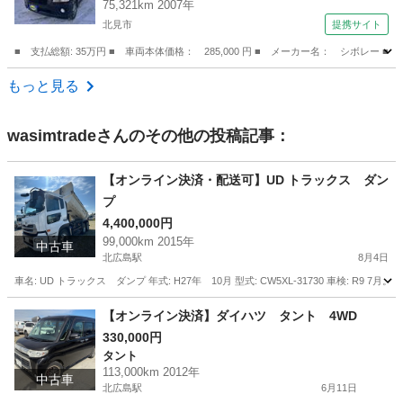
75,321km 2007年
ィ ベンチシート ＡＢＳ ＣＤ エアコン パ
北見市
提携サイト
ワーステアリング パワーウィンドウ （検8.8）
■ 支払総額: 35万円 ■ 車両本体価格： 285,000 円 ■ メーカー名： シボ
北海道
北見市
その他
もっと見る
wasimtrade
さんのその他の投稿記事：
【オンライン決済・配送可】UD トラックス ダン
プ
4,400,000円
99,000km 2015年
中古車
北広島駅
8月4日
車名: UD トラックス ダンプ 年式: H27年 10月 型式: CW5XL-31730 車検: R9 7月。 
北海道
北広島市
北広島駅
その他
【オンライン決済】ダイハツ タント 4WD
330,000円
タント
113,000km 2012年
中古車
北広島駅
6月11日