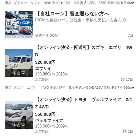
車名: ダイハツ タント 4WD 年式: H24年 4月 型式: CBA-L385S 車検: R9 5月 660cc
北海道
北広島市
北広島駅
タント
走行距離
【自社ローン】審査通らない方へ
IDOMの自社ローンは税金・車検の支払いも含んでい
るので毎月の支払額は一定
株式会社IDOM
Ad
【オンライン決済・配送可】スズキ エブリ 4W
D
320,000円
エブリイ
中古車
136,880km 2015年
北広島駅
7月17日
車名: スズキ エブリ 4 WD 年式: 27年 5月 型式: HBD-DA17V 車検: R9 7月 660
北海道
北広島市
北広島駅
エブリイ
走行距離
【オンライン決済】トヨタ ヴェルファイア 2.4
Z 4WD
550,000円
ヴェルファイア
中古車
153,000km 2009年
北広島駅
7月2日