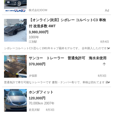
株式会社IDOM
Ad
【オンライン決済】シボレー コルベットC3 車検
付 改造多数 4MT
3,980,000円
1000年
江別駅
8月4日
シボレーコルベットC3 恐らく1981年キャブ最終モデルです。 去年購入したのです
北海道
江別市
江別駅
その他
コルベット
サンコー トレーラー 普通免許可 海水未使用
370,000円
夕張郡
8月3日
普通免許で牽引可能なトレーラーです 書類・ナンバー有りで、車検は切れてます 最大積載
北海道
夕張郡
その他
トレーラー
ホンダフィット
120,000円
70,000km 2007年
岩見沢駅
8月3日