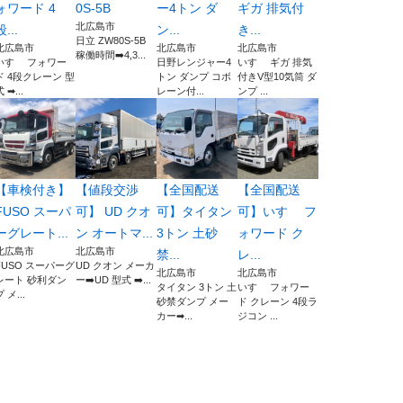
ォワード 4
0S-5B
ー4トン ダ
ギガ 排気付
北広島市
段...
ン...
き...
日立 ZW80S-5B
北広島市
北広島市
北広島市
稼働時間➡️4,3...
いすゞ フォワー
日野レンジャー4
いすゞ ギガ 排気
ド 4段クレーン 型
トン ダンプ コボ
付きV型10気筒 ダ
 ➡...
レーン付...
ンプ ...
【車検付き】
【値段交渉
【全国配送
【全国配送
FUSO スーパ
可】 UD クオ
可】タイタン
可】いすゞ フ
ーグレート...
ン オートマ...
3トン 土砂
ォワード ク
北広島市
北広島市
禁...
レ...
FUSO スーパーグ
UD クオン メーカ
北広島市
北広島市
レート 砂利ダン
ー➡️UD 型式 ➡️...
タイタン 3トン 土
いすゞ フォワー
 メ...
砂禁ダンプ メー
ド クレーン 4段ラ
カー➡...
ジコン ...