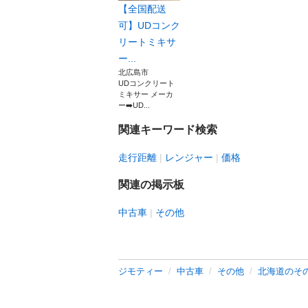
【全国配送
可】UDコンク
リートミキサ
ー...
北広島市
UDコンクリート
ミキサー メーカ
ー➡️UD...
関連キーワード検索
走行距離
レンジャー
価格
関連の掲示板
中古車
その他
ジモティー
中古車
その他
北海道のそ