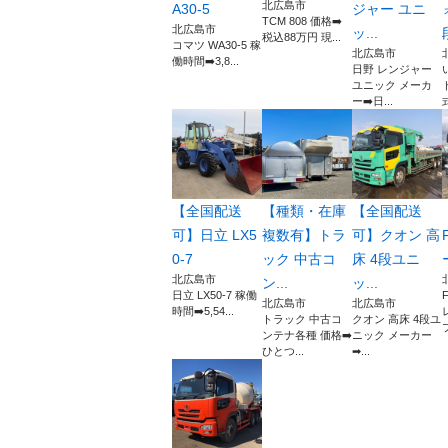
北広島市
A30-5
ジャー ユニ
TCM 808 価格➡️
北広島市
ッ...
税込88万円 現...
コマツ WA30-5 稼
北広島市
働時間➡️3,8...
日野 レンジャー
ユニック メーカ
ー➡️日...
式
【全国配送
【種類・在庫
【全国配送
可】日立 LX5
複数有】トラ
可】クオン 高
0-7
ック 中古コ
床 4段ユニ
北広島市
ン...
ッ...
日立 LX50-7 稼働
北広島市
北広島市
時間➡️5,54...
トラック 中古コ
クオン 高床 4段ユ
プ
ンテナ各種 価格➡️
ニック メーカー
ひとつ...
➡...