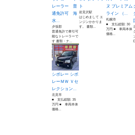
レーラー 普
ト
ヌ プレミアム
岩見沢駅
通免許可 海
ライン （...
はじめまして エ
札幌市
水...
ンジンかかりま
■ 支払総額: 30
夕張郡
す。 書類...
万円 ■ 車両本体
普通免許で牽引可
価格...
能なトレーラーで
す 書類・ナ...
D
シボレー シボ
レーＭＷ Ｖセ
レクション...
北見市
■ 支払総額: 35
万円 ■ 車両本体
価格...