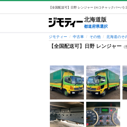
北海道
版
都道府県選択
ジモティー
中古車
その他
北海道のそ
【全国配送可】日野 レンジャー
（投