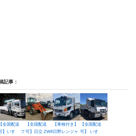
稿記事：
【全国配送
【全国配送
【車検付き】
【全国配送
可】いすゞ フ
可】日立 ZW8
日野レンジャ
可】 いすゞ