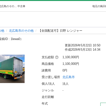
【全国配送可】日野 レンジャー (㈲コチャックバーバ) 北広島のその他の中古車｜ジモティー
中古車
地元の掲示
の他
北広島市のその他
【全国配送可】日野 レンジャー
稿ID : 1lewa0）
更新
2026年5月22日 10:50
作成
2026年5月13日 14:34
支払総額
1,100,000円
商品価格
1,100,000円
諸費用
0円
受け渡し場所
北広島市
個人/法人
法人
ジャンル
-
走行距離
年式