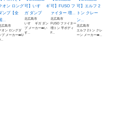
クオン ロング
可】いすゞ ギ
可】FUSO フ
可】エルフ 2
ダンプ【全
ガ ダンプ
ァイター 増...
トン クレー
北広島市
北広島市
国...
ン...
いすゞ ギガ ダン
FUSO ファイター
北広島市
北広島市
プ メーカー➡️い
増トン 平ボディ
クオン ロングダ
エルフ 2トン クレ
す...
F...
ンプ メーカー➡️U
ーン メーカー➡️...
...