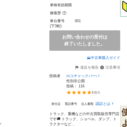
車検有効期限
修復歴
車台番号
001
(下3桁)
お問い合わせの受付は
終了いたしました。
中古車購入ガイド
違反を報告
注意事項
投稿者
㈲コチャックバーバ
性別非公開
投稿： 
116
5.0
(
3
)
認証とは
身分証
電話番号
法人書類
トラック、重機などの中古買取販売専門店
です🚚 トラック、ショベル、ダンプ、ト
ー
ラクターなど...