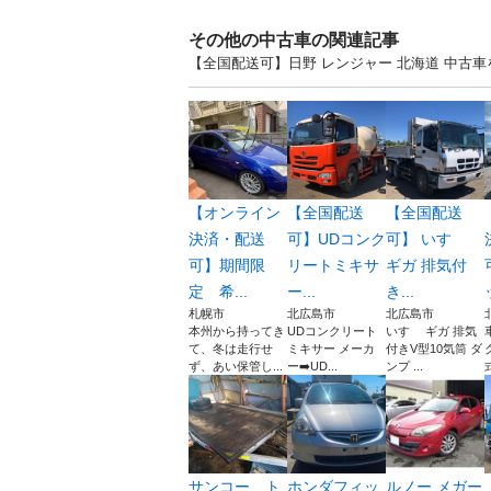
その他の中古車の関連記事
【全国配送可】日野 レンジャー 北海道 中古
【オンライン
【全国配送
【全国配送
決済・配送
可】UDコンク
可】 いすゞ
可】期間限
リートミキサ
ギガ 排気付
定 希...
ー...
き...
札幌市
北広島市
北広島市
本州から持ってき
UDコンクリート
いすゞ ギガ 排気
て、冬は走行せ
ミキサー メーカ
付きV型10気筒 ダ
ず、あい保管し...
ー➡️UD...
ンプ ...
式
サンコー ト
ホンダフィッ
ルノー メガー