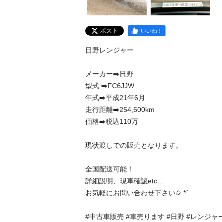
ポスト
いいね！
日野レンジャー

メーカー➡️日野

型式 ➡️FC6JJW

年式➡️平成21年6月

走行距離➡️254,600km

価格➡️税込110万

現状渡しでの販売となります。

全国配送可能！

詳細説明、現車確認etc...

お気軽にお問い合わせ下さい✩.*˚

#中古車販売 #車売ります #日野 #レンジャ