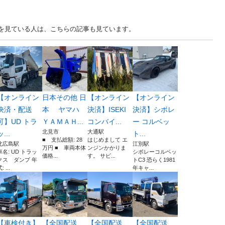
車を見ている人は、こちらの記事も見ています。
【オンライン
日本その他 日
【オンライン
【オンライン
決済・配送
本 ヤマハ
決済】ISEKI
決済】シボレ
可】UD トラ
ＹＡＭＡＨ...
コンバイ...
ー コルベッ
北見市
大通駅
ッ...
ト...
■ 支払総額: 28
はじめまして エ
北広島駅
江別駅
万円 ■ 車両本体
ンジンかかりま
車名: UD トラッ
シボレーコルベッ
価格...
す。 サビ...
クス ダンプ 年
トC3 恐らく1981
: ...
年キャ...
【車検付き】
【全国配送
【全国配送
【全国配送