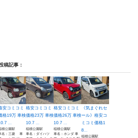
投稿記事：
格安コミコミ
格安コミコミ
格安コミコミ
《気まぐれセ
価格19万 車検
価格23万 車検
価格26万 車検
ール》格安コ
0.7 ...
10.7 ...
10.7 ...
ミコミ価格1
稲積公園駅
稲積公園駅
稲積公園駅
8...
車名：三菱 車
車名：ダイハツ
車名：ホンダ 車
稲積公園駅