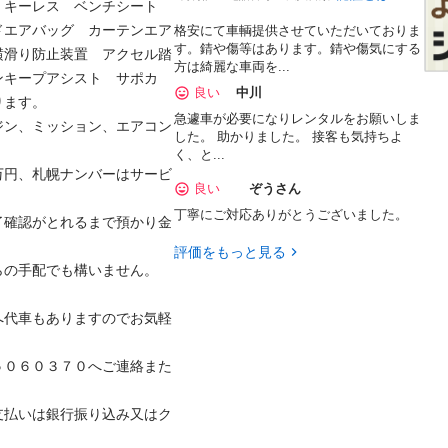
　キーレス　ベンチシート　
ドエアバッグ　カーテンエア
格安にて車輌提供させていただいておりま
す。錆や傷等はあります。錆や傷気にする
横滑り防止装置　アクセル踏
方は綺麗な車両を...
ンキープアシスト　サポカ
良い
中川
す。

急遽車が必要になりレンタルをお願いしま
ジン、ミッション、エアコン
した。 助かりました。 接客も気持ちよ
く、と...
万円、札幌ナンバーはサービ
良い
ぞうさん
丁寧にご対応ありがとうございました。
了確認がとれるまで預かり金
評価をもっと見る
の手配でも構いません。

へ代車もありますのでお気軽
５０６０３７０へご連絡また
支払いは銀行振り込み又はク