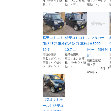
種∶Ｎ−ＯＮＥ 駆
種：ワゴンＲ 駆
種：スペーシア
動：４...
動：４Ｗ...
駆動：４...
格安コミコミ
格安コミコミ
レンタカー
価格43万 車検
価格34万 車検
1日5000
10.7 ...
10.7 ...
円〜 保険対
1
稲積公園駅
稲積公園駅
応...
車名：ダイハツ
車名：ホンダ 車
稲積公園駅
車種：ハイゼッ
種：Ｎ−ＢＯＸ 駆
軽トラ
ト デッキバ...
動：４...
1日 7
000円〜...
《気まぐれセ
ール》格安コ