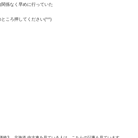
始関係なく早めに行っていた
ころ押してください(^^)
格3... 北海道 中古車を見ている人は、こちらの記事も見ています。