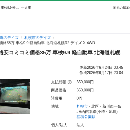
ご成約ありがとうございました。格安コミコミ価格35万 車検9.9 軽自動車 北海道札幌R2 デイズ X 4WD (オートショップっぽい) 稲積公園のデイズの中古車｜ジモティー
中古車
地元の掲示
道のデイズ
札幌市のデイズ
万 車検9.9 軽自動車 北海道札幌R2 デイズ X 4WD
コミコミ価格35万 車検9.9 軽自動車 北海道札幌
更新
2026年6月24日 03:45
作成
2026年6月17日 20:04
支払総額
350,000円
商品価格
350,000円
諸費用
0円
地域
札幌市
 - 北区
 - 新川西一条
JR函館本線(小樽～旭川) - 
稲積公園駅
個人/法人
法人