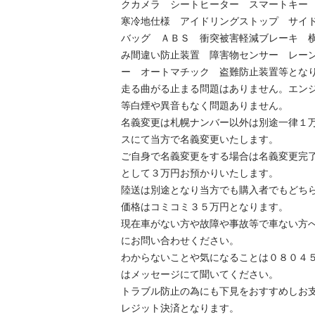
クカメラ　シートヒーター　スマートキー
寒冷地仕様　アイドリングストップ　サイ
バッグ　ＡＢＳ　衝突被害軽減ブレーキ　
み間違い防止装置　障害物センサー　レー
ー　オートマチック　盗難防止装置等となりま
走る曲がる止まる問題はありません。エン
等白煙や異音もなく問題ありません。

名義変更は札幌ナンバー以外は別途一律１
スにて当方で名義変更いたします。

ご自身で名義変更をする場合は名義変更完
として３万円お預かりいたします。

陸送は別途となり当方でも購入者でもどちら
価格はコミコミ３５万円となります。

現在車がない方や故障や事故等で車ない方
にお問い合わせください。

わからないことや気になることは０８０４
はメッセージにて聞いてください。

トラブル防止の為にも下見をおすすめしお
レジット決済となります。
