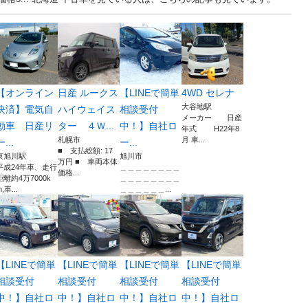
【オンライン
日産 ルークス
【LINEで簡単
4WD セレナ
大谷地駅
決済】電気自
ハイウェイス
相談受付
メーカー 日産
動車 日産リ
ター ４Ｗ...
中！】自社ロ
年式 H22年8
札幌市
月 車...
ー...
ー...
■ 支払総額: 17
東旭川駅
旭川市
万円 ■ 車両本体
平成24年車、走行
＿＿＿＿＿＿＿＿
価格...
距離約4万7000k
＿＿＿＿＿＿＿＿
,車...
＿＿＿＿＿＿...
【LINEで簡単
【LINEで簡単
【LINEで簡単
【LINEで簡単
相談受付
相談受付
相談受付
相談受付
中！】自社ロ
中！】自社ロ
中！】自社ロ
中！】自社ロ