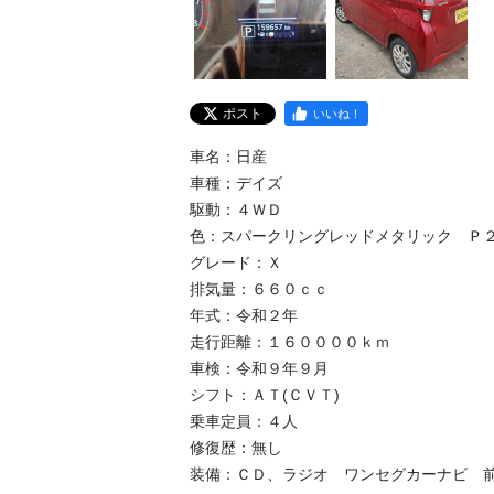
ポスト
いいね！
車名：日産

車種：デイズ

駆動：４ＷＤ

色：スパークリングレッドメタリック　Ｐ２６
グレード：Ｘ

排気量：６６０ｃｃ

年式：令和２年

走行距離：１６００００ｋｍ

車検：令和９年９月

シフト：ＡＴ(ＣＶＴ)

乗車定員：４人

修復歴：無し

装備：ＣＤ、ラジオ　ワンセグカーナビ　前