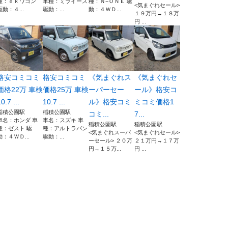
種：ｅｋワゴン
車種：ミライース
種：Ｎ−ＯＮＥ 駆
<気まぐれセール>
駆動：４...
駆動：...
動：４ＷＤ...
１９万円→１８万
円 ...
格安コミコミ
格安コミコミ
《気まぐれス
《気まぐれセ
価格22万 車検
価格25万 車検
ーパーセー
ール》格安コ
0.7 ...
10.7 ...
ル》格安コミ
ミコミ価格1
稲積公園駅
稲積公園駅
コミ...
7...
車名：ホンダ 車
車名：スズキ 車
稲積公園駅
稲積公園駅
種：ゼスト 駆
種：アルトラパン
<気まぐれスーパ
<気まぐれセール>
動：４ＷＤ...
駆動：...
ーセール> ２０万
２１万円→１７万
円→１５万...
円 ...