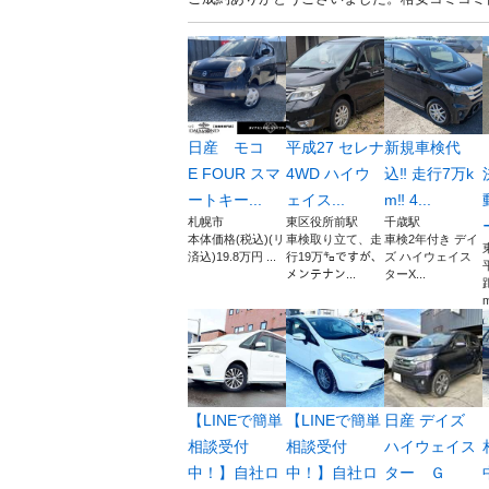
日産 モコ
平成27 セレナ
新規車検代
E FOUR スマ
4WD ハイウ
込‼️ 走行7万k
ートキー...
ェイス...
m‼️ 4...
札幌市
東区役所前駅
千歳駅
本体価格(税込)(リ
車検取り立て、走
車検2年付き デイ
済込)19.8万円 ...
行19万㌔ですが、
ズ ハイウェイス
メンテナン...
ターX...
m
【LINEで簡単
【LINEで簡単
日産 デイズ
相談受付
相談受付
ハイウェイス
中！】自社ロ
中！】自社ロ
ター Ｇ