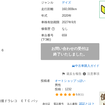
ジャンル
デイズ
走行距離
160,000km
年式
2020年
車検有効期限
2027年9月
修復歴
なし
車台番号
659
(下3桁)
お問い合わせの受付は


終了いたしました。
中古車購入ガイド
違反を報告
注意事項
投稿者
オートショップっぽい
男性
投稿： 
1232
5.0
(
11
)
後ドラレコ　ＥＴＣ バッ
認証とは
身分証
電話番号
法人書類