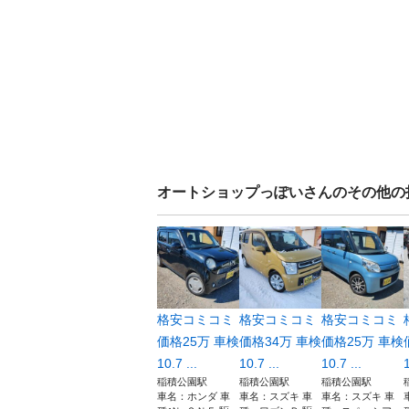
オートショップっぽい
さんのその他の
格安コミコミ
格安コミコミ
格安コミコミ
価格25万 車検
価格34万 車検
価格25万 車検
10.7 ...
10.7 ...
10.7 ...
1
稲積公園駅
稲積公園駅
稲積公園駅
車名：ホンダ 車
車名：スズキ 車
車名：スズキ 車