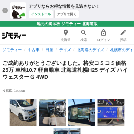
アプリならお得な情報を見逃さない！
インストール
アプリで開く
地元の掲示板 ジモティー 北海道版
北海道
検索
ログイン
投稿
ジモティー
中古車
日産
デイズ
北海道のデイズ
札幌市のデイ
ご成約ありがとうございました。格安コミコミ価格
25万 車検10.7 軽自動車 北海道札幌H25 デイズ ハイ
ウェスターＧ 4WD
投稿ID: 1oqcsu