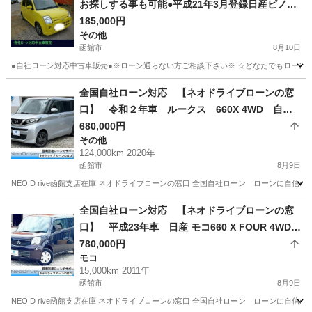
お探しする事も可能●平成21年3月登録日産ピノS
FOUR
185,000円
その他
函館市
8月10日
●自社ローン対応中古車販売●※ローン通らない方ご相談下さい※ ☆どなたでもロ
北海道
函館市
その他
ローン
全国自社ローン対応 【ネオドライブローンの窓
口】 令和２年車 ルークス 660X 4WD 自社
ローン リース 自社分割 債務整理 自己破産
680,000円
その他
他社お断りされた方
124,000km 2020年
函館市
8月9日
NEO D rive函館支店在庫 ネオドライブローンの窓口 全国自社ローン ローンに自信のないお
北海道
函館市
その他
ローン
全国自社ローン対応 【ネオドライブローンの窓
口】 平成23年車 日産 モコ660 X FOUR 4WD
自社ローン リース 自社分割 債務整理 自己破
780,000円
モコ
産 他社お断りされた方
15,000km 2011年
函館市
8月9日
NEO D rive函館支店在庫 ネオドライブローンの窓口 全国自社ローン ローンに自信のないお