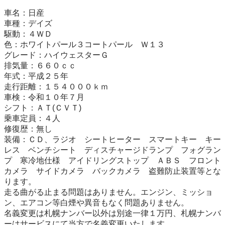
車名：日産

車種：デイズ

駆動：４ＷＤ

色：ホワイトパール３コートパール　Ｗ１３

グレード：ハイウェスターＧ

排気量：６６０ｃｃ

年式：平成２５年

走行距離：１５４０００ｋｍ

車検：令和１０年７月

シフト：ＡＴ(ＣＶＴ)

乗車定員：４人

修復歴：無し

装備：ＣＤ、ラジオ　シートヒーター　スマートキー　キー
レス　ベンチシート　ディスチャージドランプ　フォグラン
プ　寒冷地仕様　アイドリングストップ　ＡＢＳ　フロント
カメラ　サイドカメラ　バックカメラ　盗難防止装置等とな
ります。

走る曲がる止まる問題はありません。エンジン、ミッショ
ン、エアコン等白煙や異音もなく問題ありません。

名義変更は札幌ナンバー以外は別途一律１万円、札幌ナンバ
ーはサービスにて当方で名義変更いたします。
