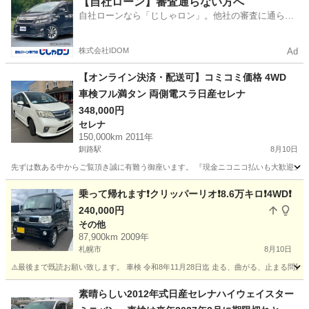
【自社ローン】審査通らない方へ
自社ローンなら「じしゃロン」。他社の審査に通らな
かった方も
株式会社IDOM
Ad
【オンライン決済・配送可】コミコミ価格 4WD
車検フル満タン 両側電スラ日産セレナ
348,000円
セレナ
150,000km 2011年
釧路駅
8月10日
先ずは数ある中からご覧頂き誠に有難う御座います。 『現金ニコニコ払いも大歓迎』 人気の日
北海道
釧路市
釧路駅
セレナ
日産セレナ
乗って帰れます❗️クリッパーリオ❗️8.6万キロ❗️4WD❗️
240,000円
その他
87,900km 2009年
札幌市
8月10日
⚠️最後まで既読お願い致します。 車検 令和8年11月28日迄 走る、曲がる、止まる問
北海道
札幌市
その他
クリッパーリオ
素晴らしい2012年式日産セレナハイウェイスター