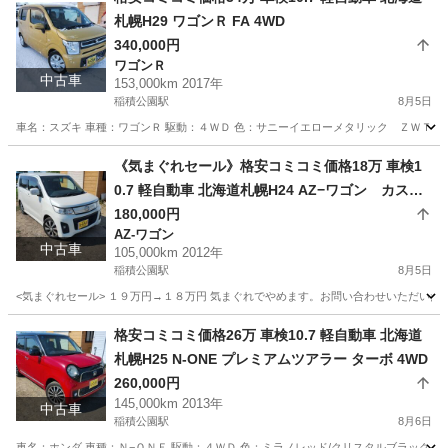
札幌H29 ワゴンＲ FA 4WD
340,000円
ワゴンＲ
中古車
153,000km 2017年
稲積公園駅
8月5日
車名：スズキ 車種：ワゴンＲ 駆動：４ＷＤ 色：サニーイエローメタリック ＺＷＴ グレ
北海道
札幌市
稲積公園駅
ワゴンＲ
ワゴンR
《気まぐれセール》格安コミコミ価格18万 車検1
0.7 軽自動車 北海道札幌H24 AZ−ワゴン カスタ
ムスタイルXT 4WD
180,000円
AZ-ワゴン
中古車
105,000km 2012年
稲積公園駅
8月5日
<気まぐれセール> １９万円→１８万円 気まぐれでやめます。お問い合わせいただいた時
北海道
札幌市
稲積公園駅
AZ-ワゴン
ワゴン
格安コミコミ価格26万 車検10.7 軽自動車 北海道
札幌H25 N-ONE プレミアムツアラー ターボ 4WD
260,000円
145,000km 2013年
中古車
稲積公園駅
8月6日
車名：ホンダ 車種：Ｎ−ＯＮＥ 駆動：４ＷＤ 色：ミラノレッド/クリスタルブラックパ