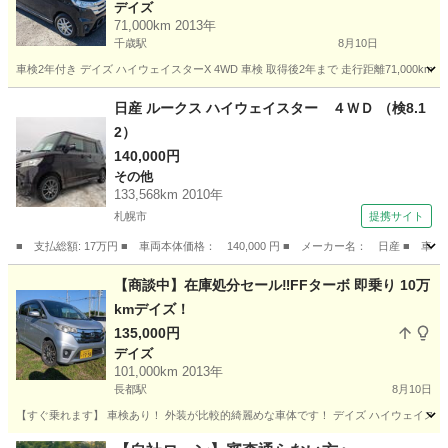
デイズ
71,000km 2013年
千歳駅
8月10日
車検2年付き デイズ ハイウェイスターX 4WD 車検 取得後2年まで 走行距離71,000km
北海道
千歳市
千歳駅
デイズ
日産 ルークス ハイウェイスター ４ＷＤ （検8.1
2）
140,000円
その他
133,568km 2010年
札幌市
提携サイト
■ 支払総額: 17万円 ■ 車両本体価格： 140,000 円 ■ メーカー名： 日産 ■ 
北海道
札幌市
その他
【商談中】在庫処分セール‼️FFターボ 即乗り 10万
kmデイズ！
135,000円
デイズ
101,000km 2013年
長都駅
8月10日
【すぐ乗れます】 車検あり！ 外装が比較的綺麗めな車体です！ デイズ ハイウェイスターGターボ
北海道
千歳市
長都駅
デイズ
走行距離