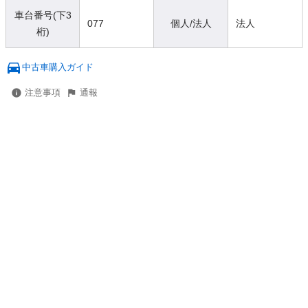
車台番号(下3
077
個人/法人
法人
桁)
中古車購入ガイド
注意事項
通報