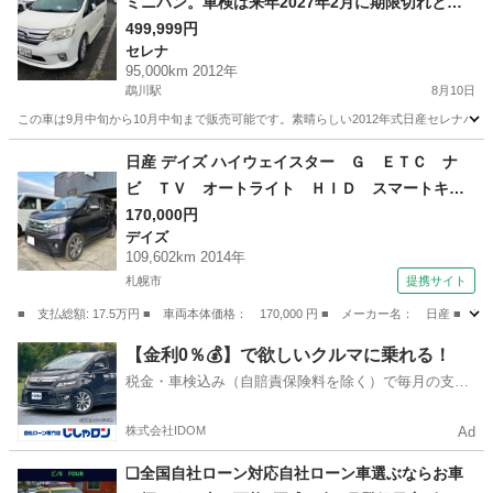
ミニバン。車検は来年2027年2月に期限切れとな
ります。走行距離95,000km、2WDで、傷一つあ
499,999円
セレナ
りません
95,000km 2012年
鵡川駅
8月10日
この車は9月中旬から10月中旬まで販売可能です。素晴らしい2012年式日産セレナハイウ
北海道
日高郡
鵡川駅
セレナ
日産 デイズ ハイウェイスター Ｇ ＥＴＣ ナ
ビ ＴＶ オートライト ＨＩＤ スマートキ
ー アイドリングストップ 電動格納ミラー ベ
170,000円
デイズ
ンチシート ＣＶＴ 盗難防止システム ＡＢ
109,602km 2014年
Ｓ ミュージックプレイヤー接続可 アルミホイ
札幌市
提携サイト
ール （検9.4）
■ 支払総額: 17.5万円 ■ 車両本体価格： 170,000 円 ■ メーカー名： 日
北海道
札幌市
デイズ
【金利0％💰】で欲しいクルマに乗れる！
税金・車検込み（自賠責保険料を除く）で毎月の支払
額は一定の自社ローン🚗
株式会社IDOM
Ad
❑全国自社ローン対応自社ローン車選ぶならお車