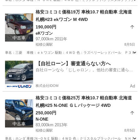
北海道
札幌市
稲積公園駅
ホンダ
預かり金
格安コミコミ価格19万 車検10.7 軽自動車 北海道
札幌H23 ekワゴン M 4WD
190,000円
eKワゴン
中古車
97,000km 2011年
稲積公園駅
8月5日
車名：三菱 車種：ｅｋワゴン 駆動：４ＷＤ 色：ラズベリーレッドパール Ｐ３９ グレー
北海道
札幌市
稲積公園駅
eKワゴン
ekワゴン
【自社ローン】審査通らない方へ
自社ローンなら「じしゃロン」。他社の審査に通らな
かった方も
株式会社IDOM
Ad
格安コミコミ価格25万 車検10.7 軽自動車 北海道
札幌H25 N-ONE ＧＬパッケージ 4WD
250,000円
N-ONE
中古車
83,000km 2013年
稲積公園駅
8月5日
車名：ホンダ 車種∶Ｎ−ＯＮＥ 駆動：４ＷＤ 色：クリスタルブラックパール ＮＨ７３１