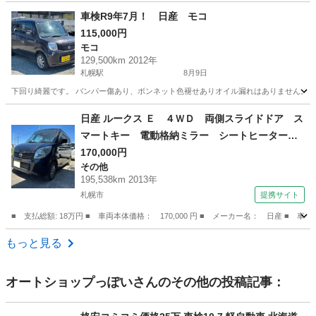
北海道
函館市
モコ
ローン
車検R9年7月！ 日産 モコ
115,000円
モコ
129,500km 2012年
札幌駅
8月9日
下回り綺麗です。 バンパー傷あり、ボンネット色褪せありオイル漏れはありません。 修復
北海道
札幌市
札幌駅
モコ
日産 ルークス Ｅ ４ＷＤ 両側スライドドア ス
マートキー 電動格納ミラー シートヒーター
ベンチシート ＣＶＴ 盗難防止システム ＡＢ
170,000円
その他
Ｓ ＣＤ Ｂｌｕｅｔｏｏｔｈ アルミホイー
195,538km 2013年
ル 衝突安全ボディ エアコン （検10.7）
札幌市
提携サイト
■ 支払総額: 18万円 ■ 車両本体価格： 170,000 円 ■ メーカー名： 日産
北海道
札幌市
その他
もっと見る
オートショップっぽい
さんのその他の投稿記事：