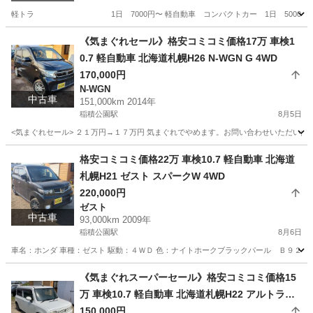
軽トラ 1日 7000円〜 軽自動車 コンパクトカー 1日 5000円〜 ワ
北海道
札幌市
稲積公園駅
その他
レンタカー
《気まぐれセール》格安コミコミ価格17万 車検1
0.7 軽自動車 北海道札幌H26 N-WGN G 4WD
170,000円
N-WGN
中古車
151,000km 2014年
稲積公園駅
8月5日
<気まぐれセール> ２１万円→１７万円 気まぐれでやめます。お問い合わせいただいた時
北海道
札幌市
稲積公園駅
N-WGN
NWGN
格安コミコミ価格22万 車検10.7 軽自動車 北海道
札幌H21 ゼスト スパークW 4WD
220,000円
ゼスト
中古車
93,000km 2009年
稲積公園駅
8月6日
車名：ホンダ 車種：ゼスト 駆動：４ＷＤ 色：ナイトホークブラックパール Ｂ９２Ｐ グ
北海道
札幌市
稲積公園駅
ゼスト
預かり金
《気まぐれスーパーセール》格安コミコミ価格15
万 車検10.7 軽自動車 北海道札幌H22 アルトラパ
ン 4WD
150,000円