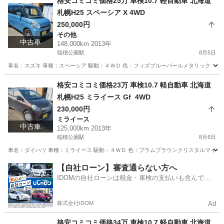
格安コミコミ価格25万 車検10.7 軽自動車 北海道
札幌H25 スペーシア X 4WD
250,000円
その他
中古車
148,000km 2013年
稲積公園駅
8月5日
車名：スズキ 車種：スペーシア 駆動：４ＷＤ 色：フィズブルーパールメタリック ＺＪＨ
北海道
札幌市
稲積公園駅
その他
スペーシア
格安コミコミ価格23万 車検10.7 軽自動車 北海道
札幌H25 ミライース Gf 4WD
230,000円
ミライース
中古車
125,000km 2013年
稲積公園駅
8月6日
車名：ダイハツ 車種：ミライース 駆動：４ＷＤ 色：プラムブラウンクリスタルマイカ 
北海道
札幌市
稲積公園駅
ミライース
預かり金
【自社ローン】審査通らない方へ
IDOMの自社ローンは税金・車検の支払いも含んでい
るので毎月の支払額は一定
株式会社IDOM
Ad
格安コミコミ価格34万 車検10.7 軽自動車 北海道