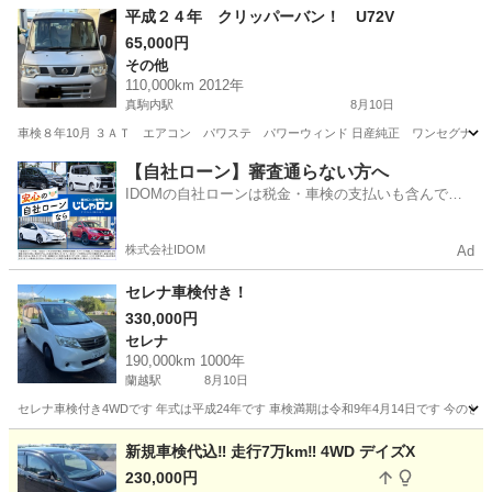
北海道
札幌市
キャラバン
平成２４年 クリッパーバン！ U72V
65,000円
その他
110,000km 2012年
真駒内駅
8月10日
車検８年10月 ３ＡＴ エアコン パワステ パワーウィンド 日産純正 ワンセグナビ 
北海道
札幌市
真駒内駅
その他
【自社ローン】審査通らない方へ
IDOMの自社ローンは税金・車検の支払いも含んでい
るので毎月の支払額は一定
株式会社IDOM
Ad
セレナ車検付き！
330,000円
セレナ
190,000km 1000年
蘭越駅
8月10日
セレナ車検付き4WDです 年式は平成24年です 車検満期は令和9年4月14日です 今
北海道
磯谷郡
蘭越駅
セレナ
新規車検代込‼️ 走行7万km‼️ 4WD デイズX
230,000円