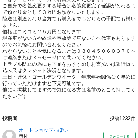
ご自身で名義変更をする場合は名義変更完了確認がとれるま
で預かり金として３万円お預かりいたします。

陸送は別途となり当方でも購入者でもどちらの手配でも構い
ません。

価格はコミコミ２５万円となります。

現在車がない方や故障や事故等で車ない方へ代車もあります
のでお気軽にお問い合わせください。

わからないことや気になることは０８０４５０６０３７０へ
ご連絡またはメッセージにて聞いてください。

トラブル防止の為にも下見をおすすめしお支払いは銀行振り
込み又はクレジット決済となります。

土日・連休・ゴールデンウイーク・年末年始関係なく早めに
行っていただけますと下見可能です。

他にも掲載してますので気になる方は名前のところ押してく
ださい(^^)
投稿者
投稿
1232
件
オートショップっぽい
男性
フォローする