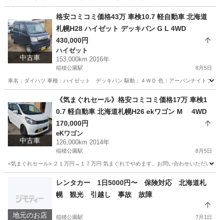
北海道
札幌市
稲積公園駅
N-ONE
預かり金
格安コミコミ価格43万 車検10.7 軽自動車 北海道
札幌H28 ハイゼット デッキバン G L 4WD
430,000円
ハイゼット
中古車
153,000km 2016年
稲積公園駅
8月5日
車名：ダイハツ 車種：ハイゼット デッキバン 駆動：４ＷＤ 色：アーバンナイトブルー
北海道
札幌市
稲積公園駅
ハイゼット
バン
《気まぐれセール》格安コミコミ価格17万 車検1
0.7 軽自動車 北海道札幌H26 ekワゴン M 4WD
170,000円
eKワゴン
中古車
126,000km 2014年
稲積公園駅
8月5日
<気まぐれセール> ２１万円→１７万円 気まぐれでやめます。お問い合わせいただいた時
北海道
札幌市
稲積公園駅
eKワゴン
ekワゴン
レンタカー 1日5000円〜 保険対応 北海道札
幌 観光 引越し 事故 故障
地元のお店
稲積公園駅
7月1日