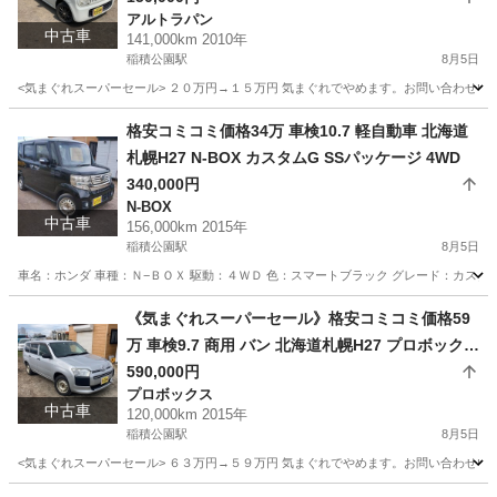
アルトラパン
中古車
141,000km 2010年
稲積公園駅
8月5日
<気まぐれスーパーセール> ２０万円→１５万円 気まぐれでやめます。お問い合わせいた
北海道
札幌市
稲積公園駅
アルトラパン
預かり金
格安コミコミ価格34万 車検10.7 軽自動車 北海道
札幌H27 N-BOX カスタムG SSパッケージ 4WD
340,000円
N-BOX
中古車
156,000km 2015年
稲積公園駅
8月5日
車名：ホンダ 車種：Ｎ−ＢＯＸ 駆動：４ＷＤ 色：スマートブラック グレード：カスタム
北海道
札幌市
稲積公園駅
N-BOX
預かり金
《気まぐれスーパーセール》格安コミコミ価格59
万 車検9.7 商用 バン 北海道札幌H27 プロボックス
バン4WD
590,000円
プロボックス
中古車
120,000km 2015年
稲積公園駅
8月5日
<気まぐれスーパーセール> ６３万円→５９万円 気まぐれでやめます。お問い合わせいた