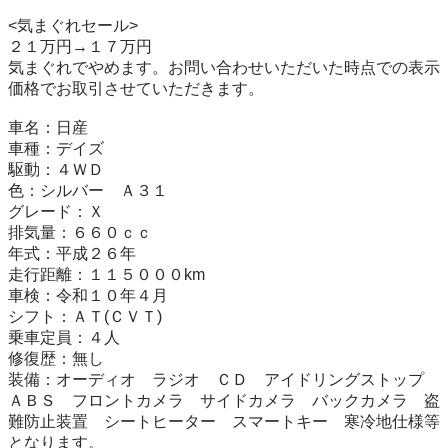
<気まぐれセール>

２１万円→１７万円

気まぐれでやめます。お問い合わせいただいた時点での表示
価格でお取引させていただきます。

車名：日産

車種：デイズ

駆動：４ＷＤ

色：シルバー　Ａ３１

グレード：Ｘ

排気量：６６０ｃｃ

年式：平成２６年

走行距離：１１５０００km

車検：令和１０年４月

シフト：ＡＴ(ＣＶＴ)

乗車定員：４人

修復歴：無し

装備：オーディオ　ラジオ　ＣＤ　アイドリングストップ　
ＡＢＳ　フロントカメラ　サイドカメラ　バックカメラ　盗
難防止装置　シートヒーター　スマートキー　寒冷地仕様等
となります。
