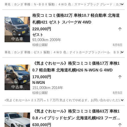
車名：ホンダ 車種：Ｎ−ＢＯＸ 駆動：４ＷＤ 色：スマートブラック グレード：カスタム
北海道
札幌市
稲積公園駅
N-BOX
預かり金
格安コミコミ価格22万 車検10.7 軽自動車 北海道
札幌H21 ゼスト スパークW 4WD
220,000円
ゼスト
中古車
93,000km 2009年
稲積公園駅
8月6日
車名：ホンダ 車種：ゼスト 駆動：４ＷＤ 色：ナイトホークブラックパール Ｂ９２Ｐ グ
北海道
札幌市
稲積公園駅
ゼスト
預かり金
《気まぐれセール》格安コミコミ価格17万 車検1
0.7 軽自動車 北海道札幌H26 N-WGN G 4WD
170,000円
N-WGN
中古車
151,000km 2014年
稲積公園駅
8月5日
<気まぐれセール> ２１万円→１７万円 気まぐれでやめます。お問い合わせいただいた時
北海道
札幌市
稲積公園駅
N-WGN
NWGN
《気まぐれセール》格安コミコミ価格63万 車検1
0.8 ハイブリッドセダン 北海道札幌H23 フーガハ
イブリッド 2WD FR
630,000円