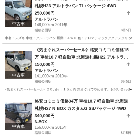
札幌H23 アルトラパン TLパッケージ 4WD
250,000円
アルトラパン
中古車
146,000km 2011年
稲積公園駅
8月5日
車名：スズキ 車種：アルトラパン 駆動：４ＷＤ 色：アロマティックアクアメタリック Ｚ
北海道
札幌市
稲積公園駅
アルトラパン
預かり金
《気まぐれスーパーセール》格安コミコミ価格15
万 車検10.7 軽自動車 北海道札幌H22 アルトラパ
ン 4WD
150,000円
アルトラパン
中古車
141,000km 2010年
稲積公園駅
8月5日
<気まぐれスーパーセール> ２０万円→１５万円 気まぐれでやめます。お問い合わせいた
北海道
札幌市
稲積公園駅
アルトラパン
預かり金
格安コミコミ価格34万 車検10.7 軽自動車 北海道
札幌H27 N-BOX カスタムG SSパッケージ 4WD
340,000円
N-BOX
中古車
156,000km 2015年
稲積公園駅
8月5日