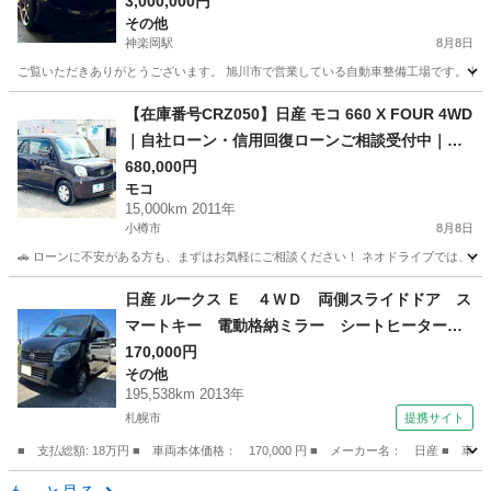
談可
3,000,000円
その他
神楽岡駅
8月8日
ご覧いただきありがとうございます。 旭川市で営業している自動車整備工場です。 日産 1
北海道
旭川市
神楽岡駅
その他
【在庫番号CRZ050】日産 モコ 660 X FOUR 4WD
｜自社ローン・信用回復ローンご相談受付中｜他
社ローン審査が難しかった方もご相談ください
680,000円
モコ
15,000km 2011年
小樽市
8月8日
🚗 ローンに不安がある方も、まずはお気軽にご相談ください！ ネオドライブでは、お客
北海道
小樽市
モコ
ローン
日産 ルークス Ｅ ４ＷＤ 両側スライドドア ス
マートキー 電動格納ミラー シートヒーター
ベンチシート ＣＶＴ 盗難防止システム ＡＢ
170,000円
その他
Ｓ ＣＤ Ｂｌｕｅｔｏｏｔｈ アルミホイー
195,538km 2013年
ル 衝突安全ボディ エアコン （検10.7）
札幌市
提携サイト
■ 支払総額: 18万円 ■ 車両本体価格： 170,000 円 ■ メーカー名： 日産
北海道
札幌市
その他