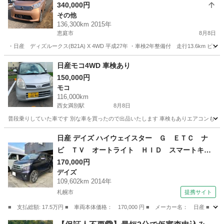
340,000円
その他
136,300km 2015年
恵庭市
8月8日
・日産 ディズルークス(B21A) X 4WD 平成27年 ・車検2年整備付 走行13.6
北海道
恵庭市
その他
4WD
日産モコ4WD 車検あり
150,000円
モコ
116,000km
西女満別駅
8月8日
普段乗りしていた車です 別な車を買ったので出品いたします 車検もありエアコンもキ
北海道
網走郡
西女満別駅
モコ
日産 デイズ ハイウェイスター Ｇ ＥＴＣ ナ
ビ ＴＶ オートライト ＨＩＤ スマートキ
ー アイドリングストップ 電動格納ミラー ベ
170,000円
デイズ
ンチシート ＣＶＴ 盗難防止システム ＡＢ
109,602km 2014年
Ｓ ミュージックプレイヤー接続可 アルミホイ
札幌市
提携サイト
ール （検9.4）
■ 支払総額: 17.5万円 ■ 車両本体価格： 170,000 円 ■ メーカー名： 日
北海道
札幌市
デイズ