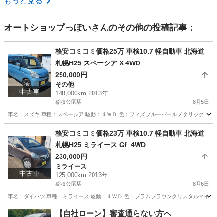
もっと見る
オートショップっぽい
さんのその他の投稿記事：
格安コミコミ価格25万 車検10.7 軽自動車 北海道
札幌H25 スペーシア X 4WD
250,000円
その他
中古車
148,000km 2013年
稲積公園駅
8月5日
車名：スズキ 車種：スペーシア 駆動：４ＷＤ 色：フィズブルーパールメタリック ＺＪＨ
北海道
札幌市
稲積公園駅
その他
スペーシア
格安コミコミ価格23万 車検10.7 軽自動車 北海道
札幌H25 ミライース Gf 4WD
230,000円
ミライース
中古車
125,000km 2013年
稲積公園駅
8月6日
車名：ダイハツ 車種：ミライース 駆動：４ＷＤ 色：プラムブラウンクリスタルマイカ 
北海道
札幌市
稲積公園駅
ミライース
預かり金
【自社ローン】審査通らない方へ