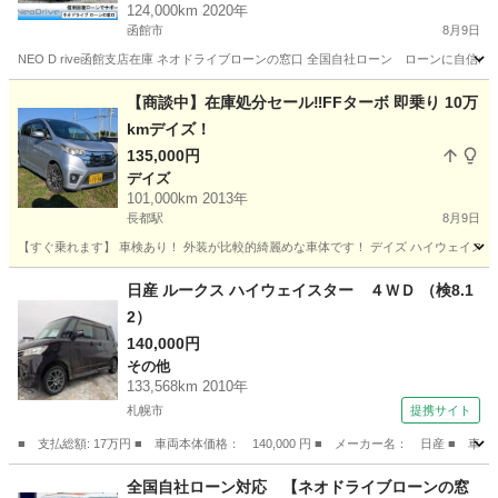
124,000km 2020年
函館市
8月9日
NEO D rive函館支店在庫 ネオドライブローンの窓口 全国自社ローン ローンに自信のないお
北海道
函館市
その他
ローン
【商談中】在庫処分セール‼️FFターボ 即乗り 10万
kmデイズ！
135,000円
デイズ
101,000km 2013年
長都駅
8月9日
【すぐ乗れます】 車検あり！ 外装が比較的綺麗めな車体です！ デイズ ハイウェイスターGターボ
北海道
千歳市
長都駅
デイズ
走行距離
日産 ルークス ハイウェイスター ４ＷＤ （検8.1
2）
140,000円
その他
133,568km 2010年
札幌市
提携サイト
■ 支払総額: 17万円 ■ 車両本体価格： 140,000 円 ■ メーカー名： 日産 ■ 
北海道
札幌市
その他
全国自社ローン対応 【ネオドライブローンの窓