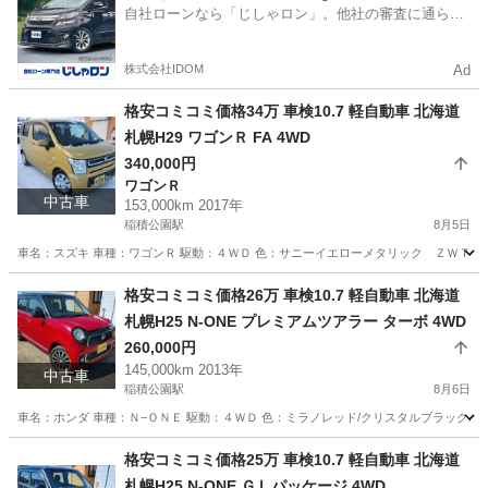
自社ローンなら「じしゃロン」。他社の審査に通らな
かった方も
株式会社IDOM
Ad
格安コミコミ価格34万 車検10.7 軽自動車 北海道
札幌H29 ワゴンＲ FA 4WD
340,000円
ワゴンＲ
中古車
153,000km 2017年
稲積公園駅
8月5日
車名：スズキ 車種：ワゴンＲ 駆動：４ＷＤ 色：サニーイエローメタリック ＺＷＴ グレ
北海道
札幌市
稲積公園駅
ワゴンＲ
ワゴンR
格安コミコミ価格26万 車検10.7 軽自動車 北海道
札幌H25 N-ONE プレミアムツアラー ターボ 4WD
260,000円
145,000km 2013年
中古車
稲積公園駅
8月6日
車名：ホンダ 車種：Ｎ−ＯＮＥ 駆動：４ＷＤ 色：ミラノレッド/クリスタルブラックパ
北海道
札幌市
稲積公園駅
ホンダ
預かり金
格安コミコミ価格25万 車検10.7 軽自動車 北海道
札幌H25 N-ONE ＧＬパッケージ 4WD