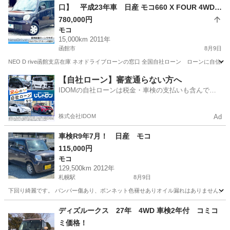
口】 平成23年車 日産 モコ660 X FOUR 4WD
自社ローン リース 自社分割 債務整理 自己破
780,000円
モコ
産 他社お断りされた方
15,000km 2011年
函館市
8月9日
NEO D rive函館支店在庫 ネオドライブローンの窓口 全国自社ローン ローンに自信のないお
北海道
函館市
モコ
ローン
【自社ローン】審査通らない方へ
IDOMの自社ローンは税金・車検の支払いも含んでい
るので毎月の支払額は一定
株式会社IDOM
Ad
車検R9年7月！ 日産 モコ
115,000円
モコ
129,500km 2012年
札幌駅
8月9日
下回り綺麗です。 バンパー傷あり、ボンネット色褪せありオイル漏れはありません。 修復
北海道
札幌市
札幌駅
モコ
ディズルークス 27年 4WD 車検2年付 コミコ
ミ価格！