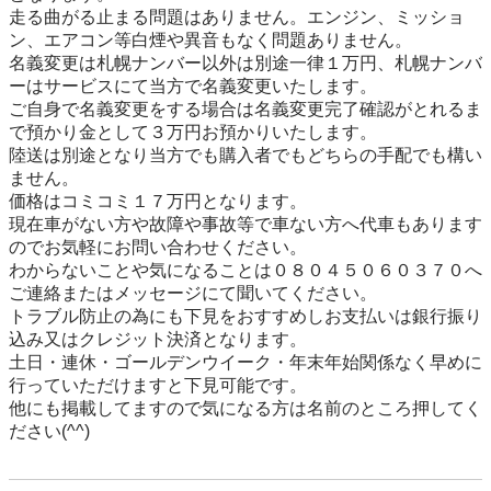
走る曲がる止まる問題はありません。エンジン、ミッショ
ン、エアコン等白煙や異音もなく問題ありません。

名義変更は札幌ナンバー以外は別途一律１万円、札幌ナンバ
ーはサービスにて当方で名義変更いたします。

ご自身で名義変更をする場合は名義変更完了確認がとれるま
で預かり金として３万円お預かりいたします。

陸送は別途となり当方でも購入者でもどちらの手配でも構い
ません。

価格はコミコミ１７万円となります。

現在車がない方や故障や事故等で車ない方へ代車もあります
のでお気軽にお問い合わせください。

わからないことや気になることは０８０４５０６０３７０へ
ご連絡またはメッセージにて聞いてください。

トラブル防止の為にも下見をおすすめしお支払いは銀行振り
込み又はクレジット決済となります。

土日・連休・ゴールデンウイーク・年末年始関係なく早めに
行っていただけますと下見可能です。

他にも掲載してますので気になる方は名前のところ押してく
ださい(^^)