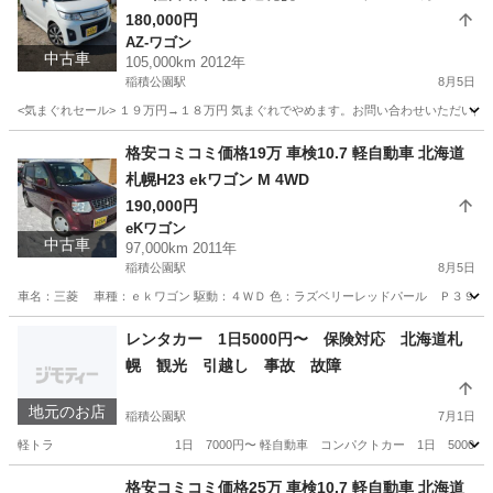
ムスタイルXT 4WD
180,000円
AZ-ワゴン
中古車
105,000km 2012年
稲積公園駅
8月5日
<気まぐれセール> １９万円→１８万円 気まぐれでやめます。お問い合わせいただいた時
北海道
札幌市
稲積公園駅
AZ-ワゴン
ワゴン
格安コミコミ価格19万 車検10.7 軽自動車 北海道
札幌H23 ekワゴン M 4WD
190,000円
eKワゴン
中古車
97,000km 2011年
稲積公園駅
8月5日
車名：三菱 車種：ｅｋワゴン 駆動：４ＷＤ 色：ラズベリーレッドパール Ｐ３９ グレー
北海道
札幌市
稲積公園駅
eKワゴン
ekワゴン
レンタカー 1日5000円〜 保険対応 北海道札
幌 観光 引越し 事故 故障
地元のお店
稲積公園駅
7月1日
軽トラ 1日 7000円〜 軽自動車 コンパクトカー 1日 5000円〜 ワ
北海道
札幌市
稲積公園駅
その他
レンタカー
格安コミコミ価格25万 車検10.7 軽自動車 北海道