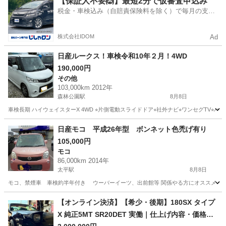
【保証人不要🙆】最短2分で仮審査申込み
税金・車検込み（自賠責保険料を除く）で毎月の支払
額は一定の自社ローン🚗
株式会社IDOM
Ad
日産ルークス！車検令和10年２月！4WD
190,000円
その他
103,000km 2012年
森林公園駅
8月8日
車検長期 ハイウェイスターX 4WD ⭐︎片側電動スライドドア⭐︎社外ナビ⭐︎ワンセグT
北海道
札幌市
森林公園駅
その他
ルークス
日産モコ 平成26年型 ボンネット色禿げ有り
105,000円
モコ
86,000km 2014年
太平駅
8月8日
モコ、禁煙車 車検約半年付き ウーバーイーツ、出前館等 関係やる方にオススメ
北海道
石狩市
太平駅
モコ
日産モコ
【オンライン決済】【希少・後期】180SX タイプ
X 純正5MT SR20DET 実働｜仕上げ内容・価格相