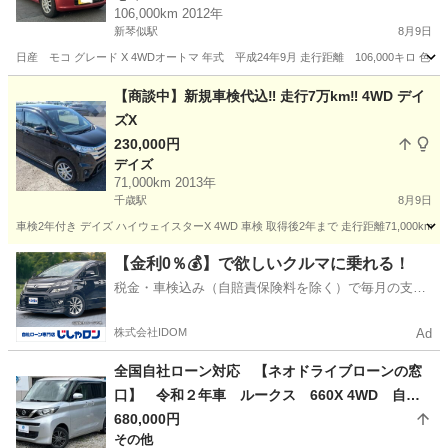
106,000km 2012年
新琴似駅
8月9日
日産 モコ グレード X 4WDオートマ 年式 平成24年9月 走行距離 106,000キロ
北海道
札幌市
新琴似駅
モコ
【商談中】新規車検代込‼️ 走行7万km‼️ 4WD デイ
ズX
230,000円
デイズ
71,000km 2013年
千歳駅
8月9日
車検2年付き デイズ ハイウェイスターX 4WD 車検 取得後2年まで 走行距離71,000km
北海道
千歳市
千歳駅
デイズ
【金利0％💰】で欲しいクルマに乗れる！
税金・車検込み（自賠責保険料を除く）で毎月の支払
額は一定の自社ローン🚗
株式会社IDOM
Ad
全国自社ローン対応 【ネオドライブローンの窓
口】 令和２年車 ルークス 660X 4WD 自社
ローン リース 自社分割 債務整理 自己破産
680,000円
その他
他社お断りされた方