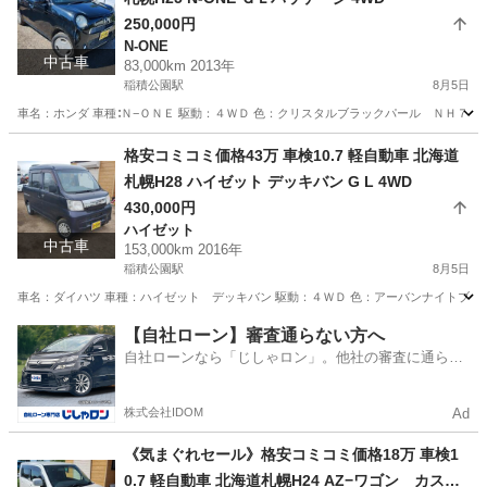
250,000円
N-ONE
中古車
83,000km 2013年
稲積公園駅
8月5日
車名：ホンダ 車種∶Ｎ−ＯＮＥ 駆動：４ＷＤ 色：クリスタルブラックパール ＮＨ７３１
北海道
札幌市
稲積公園駅
N-ONE
預かり金
格安コミコミ価格43万 車検10.7 軽自動車 北海道
札幌H28 ハイゼット デッキバン G L 4WD
430,000円
ハイゼット
中古車
153,000km 2016年
稲積公園駅
8月5日
車名：ダイハツ 車種：ハイゼット デッキバン 駆動：４ＷＤ 色：アーバンナイトブルー
北海道
札幌市
稲積公園駅
ハイゼット
バン
【自社ローン】審査通らない方へ
自社ローンなら「じしゃロン」。他社の審査に通らな
かった方も
株式会社IDOM
Ad
《気まぐれセール》格安コミコミ価格18万 車検1
0.7 軽自動車 北海道札幌H24 AZ−ワゴン カスタ