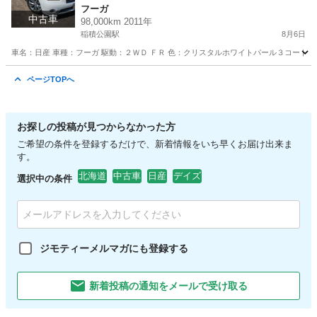
フーガ
中古車
98,000km 2011年
稲積公園駅
8月6日
車名：日産 車種：フーガ 駆動：２ＷＤ ＦＲ 色：クリスタルホワイトパール３コート Ｑ
北海道
札幌市
稲積公園駅
フーガ
フーガハイブリッド
ページTOPへ
お探しの投稿が見つからなかった方
ご希望の条件を登録するだけで、新着情報をいち早くお届け出来ま
す。
北海道
中古車
日産
デイズ
選択中の条件
ジモティーメルマガにも登録する
新着投稿の通知をメールで受け取る