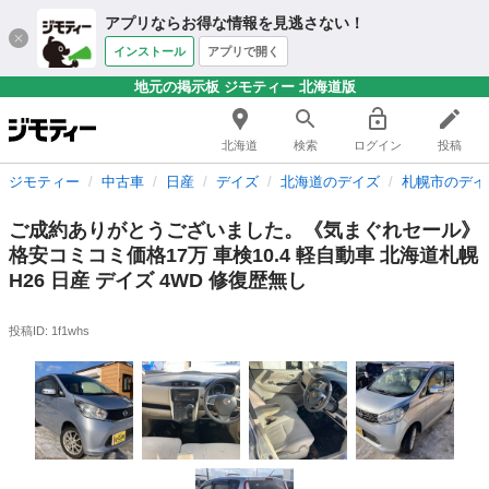
アプリならお得な情報を見逃さない！
インストール
アプリで開く
地元の掲示板 ジモティー 北海道版
北海道
検索
ログイン
投稿
ジモティー
中古車
日産
デイズ
北海道のデイズ
札幌市のデイ
ご成約ありがとうございました。《気まぐれセール》
格安コミコミ価格17万 車検10.4 軽自動車 北海道札幌
H26 日産 デイズ 4WD 修復歴無し
投稿ID: 1f1whs