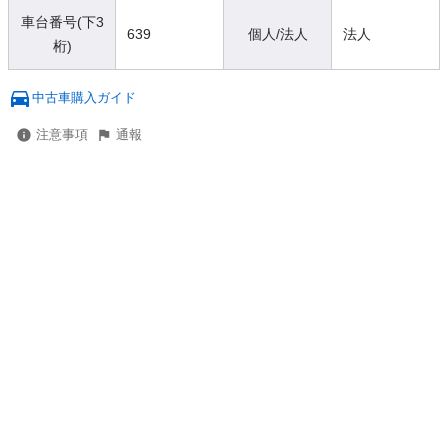
車台番号(下3
639
個人/法人
法人
桁)
中古車購入ガイド
注意事項
通報