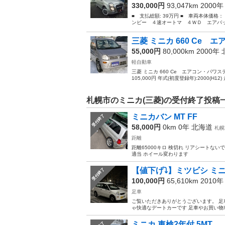
330,000円
93,047km 2000
■ 支払総額: 39万円 ■ 車両本体価格：
ンビー ４速オートマ ４ＷＤ エアバック
三菱 ミニカ 660 Ce エ
55,000円
80,000km 2000年
軽自動車
三菱 ミニカ 660 Ce エアコン・パワス
105,000円 年式(初度登録年):2000(H12) 
札幌市のミニカ(三菱)の受付終了投稿
ミニカバン MT FF
受付終了
58,000円
0km 0年
北海道
札幌
距離
距離65000キロ 検切れ リアシートな
適当 ホイール変わります
【値下げ⤵️】ミツビシ ミニカ H
受付終了
100,000円
65,610km 2010
足車
ご覧いただきありがとうございます。 足
ゃ快適なデートカーです 足車やお買い物車
ミニカ 車検2年付 5MT