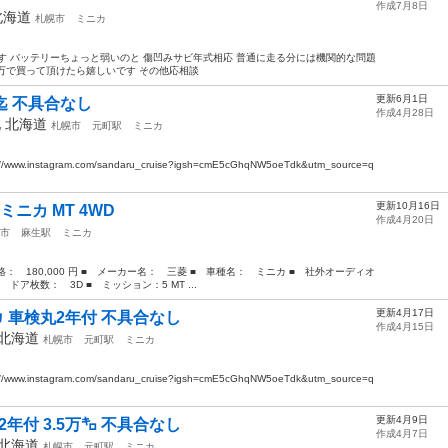
作成7月8日
北海道
札幌市
ミニカ
れてます バッテリーちょっと弱いのと 傷凹みサビ年式相応 普通に走る分には機関的な問題
6万で買って頂けたら嬉しいです その他応相談
更新6月1日
月迄 不具合なし
作成4月28日
他
北海道
札幌市
元町駅
ミニカ
instagram.com/sandaru_cruise?igsh=cmE5cGhqNW5oeTdk&utm_source=q
更新10月16日
ニカ MT 4WD
作成4月20日
市
麻生駅
ミニカ
： 180,000 円 ■ メーカー名： 三菱 ■ 車種名： ミニカ ■ 社外オーディオ
 ドア枚数： 3D ■ ミッション：5 MT ...
更新4月17日
カ 車検丸2年付 不具合なし
作成4月15日
北海道
札幌市
元町駅
ミニカ
instagram.com/sandaru_cruise?igsh=cmE5cGhqNW5oeTdk&utm_source=q
更新4月9日
年付 3.5万㌔ 不具合なし
作成4月7日
北海道
札幌市
元町駅
ミニカ