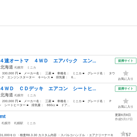
４速オートマ ４ＷＤ エアバック エン...
提携サイト
年
北海道
札幌市
ミニカ
 330,000 円 ■ メーカー名： 三菱 ■ 車種名： ミニカ ■ グレード名： タウ
 エンジンスターター キーレス ■ 排気量： 6...
お気に入り
４ＷＤ ＣＤデッキ エアコン シートヒ...
提携サイト
年
北海道
札幌市
ミニカ
 200,000 円 ■ メーカー名： 三菱 ■ 車種名： ミニカ ■ グレード名： Ｐ
ートヒーター ■ 排気量： 660cc ■ ドア...
お気に入り
更新6月8日
mt
作成5月17日
道
札幌市
札幌駅
ミニカ
57
01,000キロ ・検査R8.3.30 カスタム内容 ・スパルコハンドル ・エアクリーナーキ