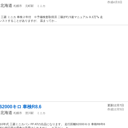
作成4月3日
年
北海道
札幌市
元町駅
ミニカ
42V 三菱 ミニカ 車検２年付 ※予備検査取得済 二駆(FF) 5速マニュアル 9.3万㌔ 走
ストすることがありますが、 温まってか...
更新12月7日
62000キロ 車検R8.6
作成12月5日
年
北海道
札幌市
澄川駅
ミニカ
年式 三菱ミニカバン FF ATの出品になります。 走行距離62000キロ 車検R8年6
な錆穴等の腐食は見受けられません。 エアコン、ヒ...