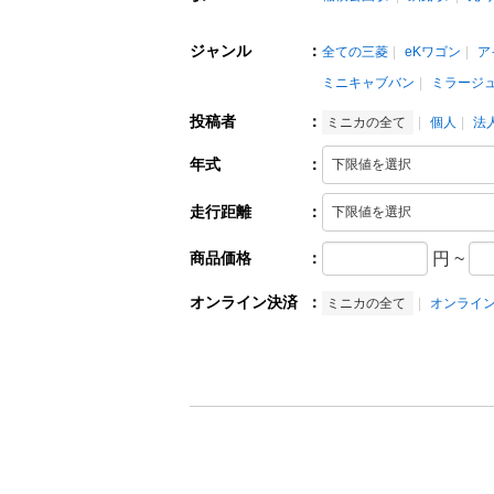
ジャンル
：
全ての三菱
eKワゴン
ア
ミニキャブバン
ミラージ
投稿者
：
ミニカの全て
個人
法
年式
：
走行距離
：
商品価格
：
円
~
オンライン決済
：
ミニカの全て
オンライ