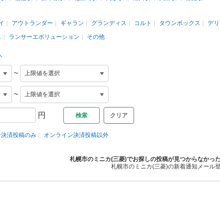
イ
アウトランダー
ギャラン
グランディス
コルト
タウンボックス
デリ
ュ
ランサーエボリューション
その他
人
~
~
円
クリア
ン決済投稿のみ
オンライン決済投稿以外
札幌市のミニカ(三菱)でお探しの投稿が見つからなかっ
札幌市のミニカ(三菱)の新着通知メール