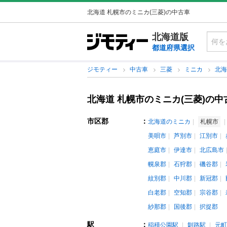
北海道 札幌市のミニカ(三菱)の中古車
北海道版
都道府県選択
ジモティー
中古車
三菱
ミニカ
北
北海道 札幌市のミニカ(三菱)の中
市区郡
：
北海道のミニカ
札幌市
美唄市
芦別市
江別市
恵庭市
伊達市
北広島市
幌泉郡
石狩郡
磯谷郡
紋別郡
中川郡
新冠郡
白老郡
空知郡
宗谷郡
紗那郡
国後郡
択捉郡
駅
：
稲積公園駅
釧路駅
元町