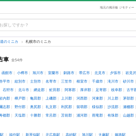
地元の掲示板 ジモティー
海道のミニカ
札幌市のミニカ
古車
全54件
函館市
小樽市
旭川市
室蘭市
釧路市
帯広市
北見市
夕張市
岩見
赤平市
紋別市
士別市
名寄市
三笠市
根室市
千歳市
滝川市
砂川市
石狩市
北斗市
網走郡
虻田郡
阿寒郡
厚岸郡
足寄郡
枝幸郡
古平
岩内郡
樺戸郡
亀田郡
上磯郡
上川郡
河西郡
河東郡
川上郡
茅部郡
爾志郡
野付郡
奥尻郡
礼文郡
利尻郡
留萌郡
様似郡
沙流郡
瀬棚郡
寿都郡
天塩郡
十勝郡
常呂郡
苫前郡
浦河郡
雨竜郡
有珠郡
山越郡
駅
福住駅
新琴似駅
北広島駅
高砂駅
旭川駅
大麻駅
篠路駅