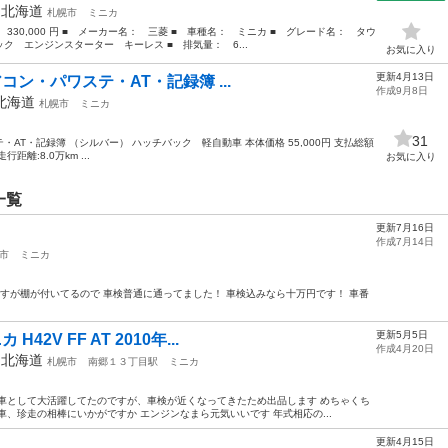
年
北海道
札幌市
ミニカ
 330,000 円 ■ メーカー名： 三菱 ■ 車種名： ミニカ ■ グレード名： タウ
 エンジンスターター キーレス ■ 排気量： 6...
お気に入り
更新4月13日
アコン・パワステ・AT・記録簿 ...
作成9月8日
北海道
札幌市
ミニカ
31
テ・AT・記録簿 （シルバー） ハッチバック 軽自動車 本体価格 55,000円 支払総額
走行距離:8.0万km ...
お気に入り
一覧
更新7月16日
作成7月14日
市
ミニカ
いですが棚が付いてるので 車検普通に通ってました！ 車検込みなら十万円です！ 車番
更新5月5日
42V FF AT 2010年...
作成4月20日
年
北海道
札幌市
南郷１３丁目駅
ミニカ
車として大活躍してたのですが、車検が近くなってきたため出品します めちゃくち
、珍走の相棒にいかがですか エンジンなまら元気いいです 年式相応の...
更新4月15日