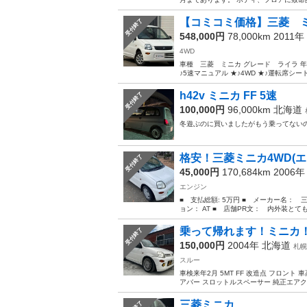
【コミコミ価格】三菱 ミニ
受付終了
548,000円
78,000km 2011年
4WD
車種 三菱 ミニカ グレード ライラ 年式
♪5速マニュアル ★♪4WD ★♪運転席シート
h42v ミニカ FF 5速
受付終了
100,000円
96,000km
北海道
冬遊ぶのに買いましたがもう乗ってないの
格安！三菱ミニカ4WD(
受付終了
45,000円
170,684km 2006
エンジン
■ 支払総額: 5万円 ■ メーカー名： 三
ョン： AT ■ 店舗PR文： 内外装とても
乗って帰れます！ミニカ
受付終了
150,000円
2004年
北海道
札幌
スルー
車検来年2月 5MT FF 改造点 フロント
アバー スロットルスペーサー 純正エアク
三菱ミニカ