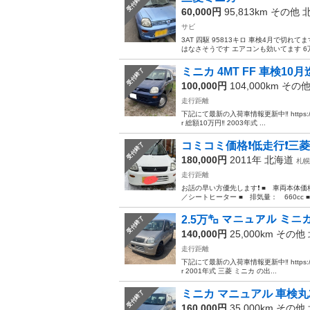
受付終了
60,000円
95,813km その他
サビ
3AT 四駆 95813キロ 車検4月で切
はなさそうです エアコンも効いてます 
ミニカ 4MT FF 車検10
受付終了
100,000円
104,000km その
走行距離
下記にて最新の入荷車情報更新中‼︎ https://www.
r 総額10万円‼︎ 2003年式 ...
コミコミ価格❗低走行❗三菱ミ
受付終了
180,000円
2011年
北海道
札幌
走行距離
お話の早い方優先します❗ ■ 車両本体価格
／シートヒーター ■ 排気量： 660cc ■
2.5万㌔ マニュアル ミニ
受付終了
140,000円
25,000km その他
走行距離
下記にて最新の入荷車情報更新中‼︎ https://www.
r 2001年式 三菱 ミニカ の出...
ミニカ マニュアル 車検丸2
受付終了
160,000円
35,000km その他