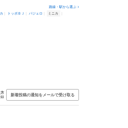
路線・駅から選ぶ
カ
トッポＢＪ
パジェロ
ミニカ
た方
新着投稿の通知をメールで受け取る
登録