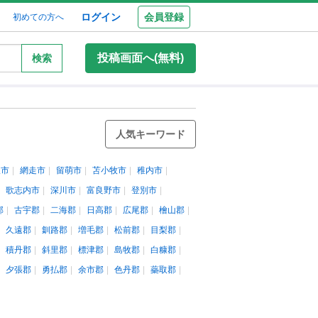
ログイン
会員登録
初めての方へ
投稿画面へ(無料)
検索
人気キーワード
沢市
網走市
留萌市
苫小牧市
稚内市
歌志内市
深川市
富良野市
登別市
郡
古宇郡
二海郡
日高郡
広尾郡
檜山郡
久遠郡
釧路郡
増毛郡
松前郡
目梨郡
積丹郡
斜里郡
標津郡
島牧郡
白糠郡
夕張郡
勇払郡
余市郡
色丹郡
蘂取郡