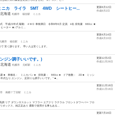
更新6月12日
カ ライラ 5MT 4WD シートヒー...
作成6月2日
北海道
札幌市
福住駅
ミニカ
 平成23年式 駆動 ４ＷＤ 車検満日 令和9年6月 定員 4名 排気量 660cc ★
ヒーター ★♪アルミ...
更新4月14日
作成4月10日
札幌市
福住駅
ミニカ
で 安く譲ります。 早い人は安くします。
更新12月2日
エンジン調子いいです。)
作成11月26日
年
北海道
札幌市
元町駅
ミニカ
菱 ■ 車種名： ミニカバン ■ 排気量： 660cc ■ ドア枚数： 2D ■ ミッシ
年式なり.エンジン、足回りも調子いいです。" ■...
更新11月16日
！
作成11月16日
市
南郷７丁目駅
ミニカ
 車高調 リア ダウンサスカット マフラー エアクリ ラテラル フロントタワーバー フロ
リボックス、純正足あり 通勤で使用する事もある...
更新7月16日