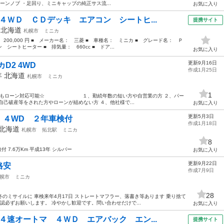
ーンノブ ・足回り、ミニキャッブの純正サス流...
お気に入り
４ＷＤ ＣＤデッキ エアコン シートヒ...
提携サイト
年
北海道
札幌市
ミニカ
 200,000 円 ■ メーカー名： 三菱 ■ 車種名： ミニカ ■ グレード名： Ｐ
ートヒーター ■ 排気量： 660cc ■ ドア...
お気に入り
更新9月16日
D2 4WD
作成1月25日
年
北海道
札幌市
ミニカ
1
なたでもローン対応可能☆ １、勤続年数の短い方や自営業の方 ２、パー
己破産等をされた方やローンが組めない方 ４、他社様で...
お気に入り
更新5月3日
 ４WD ２年車検付
作成1月18日
北海道
札幌市
拓北駅
ミニカ
8
 7.6万Km 平成13年 シルバー
お気に入り
更新9月22日
格安
作成7月9日
幌市
ミニカ
28
 冬のミサイルに 車検来年4月17日 ストレートマフラー、落書き等あります 乗り捨て
認必ずお願いします。 冷やかし歓迎です。問い合わせだけで...
お気に入り
４速オートマ ４ＷＤ エアバック エン...
提携サイト