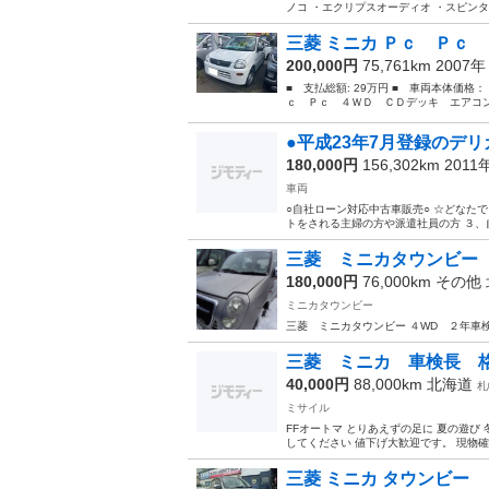
ノコ ・エクリプスオーディオ ・スピンタ
三菱 ミニカ Ｐｃ Ｐｃ 
200,000円
75,761km 2007
■ 支払総額: 29万円 ■ 車両本体価格：
ｃ Ｐｃ ４ＷＤ ＣＤデッキ エアコン シ
●平成23年7月登録のデリカ
180,000円
156,302km 2011
車両
○自社ローン対応中古車販売○ ☆ど
トをされる主婦の方や派遣社員の方 ３、自
三菱 ミニカタウンビー
180,000円
76,000km その他
ミニカタウンビー
三菱 ミニカタウンビー ４WD ２年車検付
三菱 ミニカ 車検長 
40,000円
88,000km
北海道
札
ミサイル
FFオートマ とりあえずの足に 夏の遊び
してください 値下げ大歓迎です。 現物確
三菱 ミニカ タウンビー 