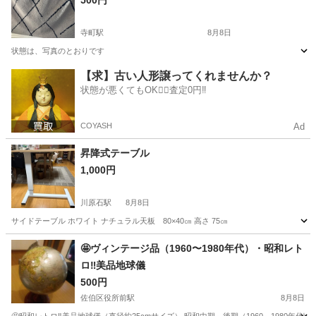
500円
寺町駅
8月8日
状態は、写真のとおりです
広島
広島市
寺町駅
カーペット/マット/ラグ
ニトリ
【求】古い人形譲ってくれませんか？
状態が悪くてもOK🙆‍♀️査定0円‼️
COYASH
Ad
昇降式テーブル
1,000円
川原石駅
8月8日
サイドテーブル ホワイト ナチュラル天板 80×40㎝ 高さ 75㎝
広島
呉市
川原石駅
テーブル
🤩ヴィンテージ品（1960〜1980年代）・昭和レト
ロ‼️美品地球儀
500円
佐伯区役所前駅
8月8日