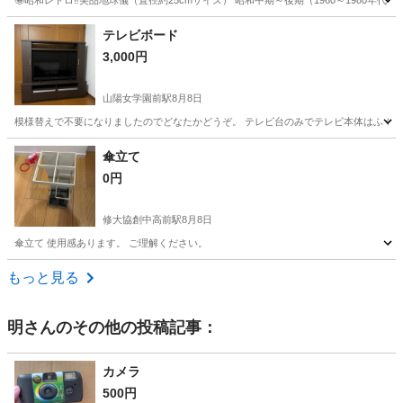
🤩昭和レトロ‼️美品地球儀（直径約25cmサイズ） 昭和中期～後期（1960～1980
広島
広島市
佐伯区役所前駅
インテリア雑貨/小物
テレビボード
3,000円
山陽女学園前駅
8月8日
模様替えで不要になりましたのでどなたかどうぞ。 テレビ台のみでテレビ本体はふくまれません
広島
広島市
山陽女学園前駅
収納家具
傘立て
0円
修大協創中高前駅
8月8日
傘立て 使用感あります。 ご理解ください。
広島
広島市
修大協創中高前駅
インテリア雑貨/小物
もっと見る
明
さんのその他の投稿記事：
カメラ
500円