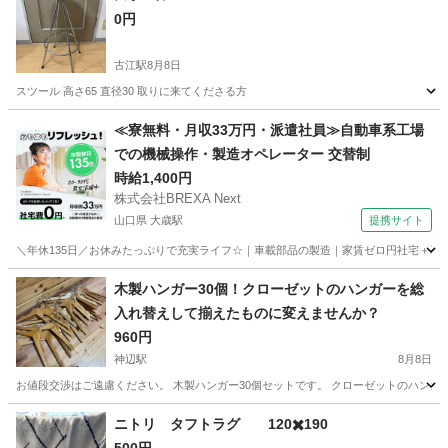
0円
古江駅
8月8日
スツール 高さ65 直径30 取りに来てくださる方
広島
広島市
古江駅
椅子
≪寮無料・月収33万円・派遣社員≫自動車系工場
での機械操作・製造オペレーター 交替制
時給1,400円
株式会社BREXA Next
山口県 大歳駅
提携サイト
＼年休135日／お休みたっぷりで充実ライフ☆｜車載部品の製造｜家賃ゼロ円社宅＋暮ら
山口
山口市
大歳駅
その他
木製ハンガー30個！クローゼットのハンガーを総
入れ替えして揃えたものに変えませんか？
960円
神辺駅
8月8日
お値段交渉はご遠慮ください。 木製ハンガー30個セットです。 クローゼットのハンガ
広島
福山市
神辺駅
その他
ニトリ タフトラグ 120✖️190