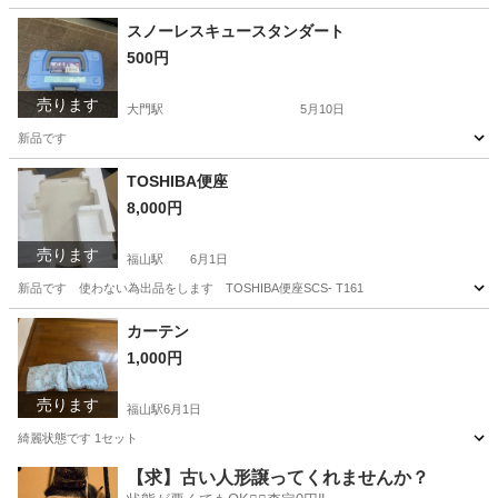
広島
福山市
大門駅
オーディオ
メルセデスベンツ
スノーレスキュースタンダート
500円
売ります
大門駅
5月10日
新品です
広島
福山市
大門駅
外装、車外用品
新品
TOSHIBA便座
8,000円
売ります
福山駅
6月1日
新品です 使わない為出品をします TOSHIBA便座SCS- T161
広島
福山市
福山駅
その他
カーテン
1,000円
売ります
福山駅
6月1日
綺麗状態です 1セット
広島
福山市
福山駅
カーテン、ブラインド
【求】古い人形譲ってくれませんか？