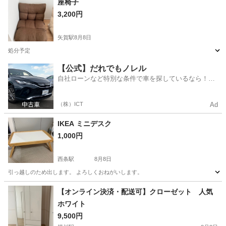
座椅子
3,200円
矢賀駅
8月8日
処分予定
広島
広島市
矢賀駅
椅子
【公式】だれでもノレル
自社ローンなど特別な条件で車を探しているなら！金
利0%で車をご提供、ノレル独自与信システム。
（株）ICT
Ad
IKEA ミニデスク
1,000円
西条駅
8月8日
引っ越しのため出します。 よろしくおねがいします。
広島
東広島市
西条駅
テーブル
デスク
【オンライン決済・配送可】クローゼット 人気
ホワイト
9,500円