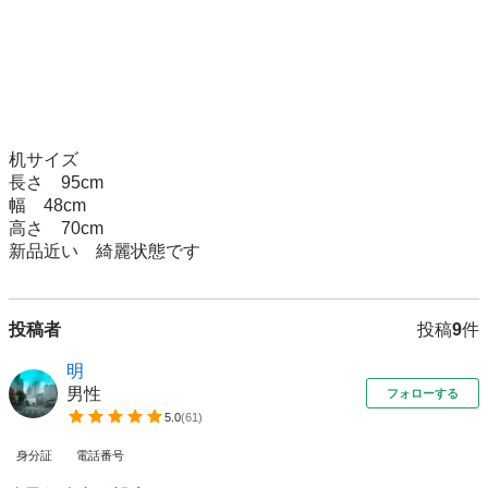
机サイズ

長さ　95cm

幅　48cm

高さ　70cm

新品近い　綺麗状態です
投稿者
投稿
9
件
明
男性
フォローする
5.0
(
61
)
身分証
電話番号