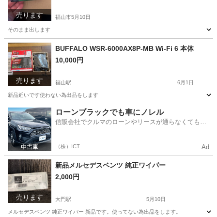
売ります
福山市
5月10日
そのまま出します
広島
福山市
カメラ
BUFFALO WSR-6000AX8P-MB Wi-Fi 6 本体
10,000円
売ります
福山駅
6月1日
新品近いです使わない為出品をします
広島
福山市
福山駅
周辺機器
WSR
ローンブラックでも車にノレル
信販会社でクルマのローンやリースが通らなくてもク
ルマをご利用いただけるサービスがあります！
（株）ICT
Ad
新品メルセデスベンツ 純正ワイパー
2,000円
売ります
大門駅
5月10日
メルセデスベンツ 純正ワイパー 新品です。使ってない為出品をします。