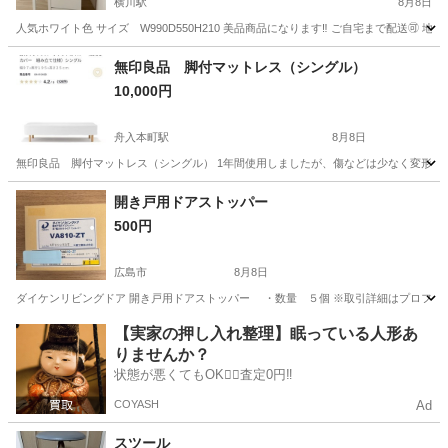
横川駅
8月8日
人気ホワイト色 サイズ W990D550H210 美品商品になります‼️ ご自宅まで配送
広島
広島市
横川駅
収納家具
ホワイト
無印良品 脚付マットレス（シングル）
10,000円
舟入本町駅
8月8日
無印良品 脚付マットレス（シングル） 1年間使用しましたが、傷などは少なく変形等も
広島
広島市
舟入本町駅
寝具
開き戸用ドアストッパー
500円
広島市
8月8日
ダイケンリビングドア 開き戸用ドアストッパー ・数量 ５個 ※取引詳細はプロフィ
広島
広島市
インテリア雑貨/小物
【実家の押し入れ整理】眠っている人形あ
りませんか？
状態が悪くてもOK🙆‍♀️査定0円‼️
COYASH
Ad
スツール