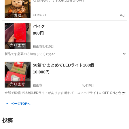
状態が悪くてもOK🙆‍♀️査定0円‼️
COYASH
Ad
バイク
800円
売ります
福山市
5月10日
新品です必要の方連絡してください
広島
福山市
その他
新品
50箱で まとめてLEDライト168個
10,000円
売ります
福山市
5月10日
全部で50箱で168個LEDライトがあります 離れて スマホでライトのOFF ONと色
広島
福山市
生活家電
ライト
ページTOPへ
投稿