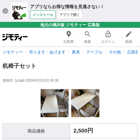
アプリならお得な情報を見逃さない！
インストール
アプリで開く
地元の掲示板 ジモティー 広島版
広島県
検索
ログイン
投稿
ジモティー
売ります・あげます
家具
テーブル
その他
広島県
机椅子セット
投稿ID: 1p1jp6
2026年5月10日 00:38
2,500円
商品価格