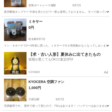
宮島ボートレース場駅
8月7日
真空断熱タンブラー 中身を見ただけで一度も使用しておりません。 すべて揃っていま
広島
廿日市市
宮島ボートレース場駅
キッチン家電
ミキサー
0円
松永駅
8月7日
ドン・キホーテで2〜3年前に買った、ミキサーですが突然動かなくなってしまいまし
広島
福山市
松永駅
キッチン家電
【求・古い人形】夏休みに出てきたもの
状態が悪くてもOK🙆‍♀️査定0円‼️
COYASH
Ad
KYOCERA 空調ファン
1,000円
川原石駅
8月7日
空調服用です。 屋外で使って居たので、汚れはあります！ バッテリーはありません。