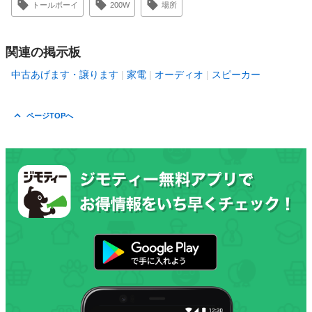
トールボーイ
200W
場所
関連の掲示板
中古あげます・譲ります
家電
オーディオ
スピーカー
ページTOPへ