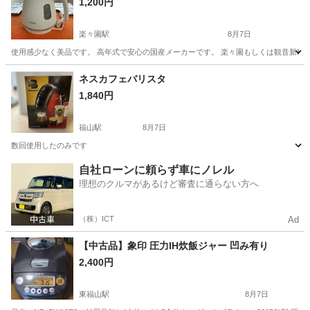
1,200円
楽々園駅
8月7日
使用感少なく美品です。 高年式で安心の国産メーカーです。 楽々園もしくは観音新町にて
広島
広島市
楽々園駅
キッチン家電
ネスカフェバリスタ
1,840円
福山駅
8月7日
数回使用したのみです
広島
福山市
福山駅
キッチン家電
自社ローンに頼らず車にノレル
理想のクルマがあるけど審査に通らない方へ
（株）ICT
Ad
【中古品】象印 圧力IH炊飯ジャー 凹み有り
2,400円
東福山駅
8月7日