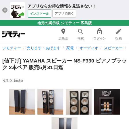
アプリならお得な情報を見逃さない！
インストール
アプリで開く
地元の掲示板 ジモティー 広島版
広島県
検索
ログイン
投稿
ジモティー
売ります・あげます
家電
オーディオ
スピーカー
[値下げ] YAMAHA スピーカー NS-F330 ピアノブラッ
ク 2本ペア 販売5月31日迄
投稿ID: 1mt6dr