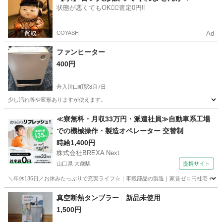
状態が悪くてもOK🙆‍♀️査定0円‼️
COYASH
Ad
ファンヒーター
400円
舟入川口町駅
8月7日
少し汚れ等や変形ありますが使えます。
広島
広島市
舟入川口町駅
季節、空調家電
≪寮無料・月収33万円・派遣社員≫自動車系工場
での機械操作・製造オペレーター 交替制
時給1,400円
株式会社BREXA Next
山口県 大歳駅
提携サイト
＼年休135日／お休みたっぷりで充実ライフ☆｜車載部品の製造｜家賃ゼロ円社宅＋暮ら
山口
山口市
大歳駅
その他
真空断熱タンブラー 新品未使用
1,500円