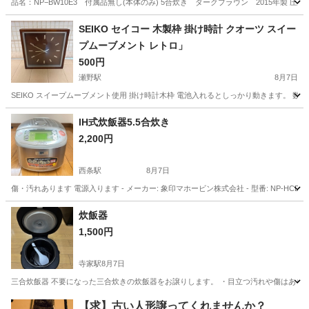
品名：NP−BW10E3 付属品無し(本体のみ) 5合炊き ダークブラウン 2015年
広島
福山市
東福山駅
キッチン家電
SEIKO セイコー 木製枠 掛け時計 クオーツ スイー
プムーブメント レトロ」
500円
瀬野駅
8月7日
SEIKO スイープムーブメント使用 掛け時計木枠 電池入れるとしっかり動きます。 
広島
広島市
瀬野駅
その他
SEIKO
IH式炊飯器5.5合炊き
2,200円
西条駅
8月7日
傷・汚れあります 電源入ります - メーカー: 象印マホービン株式会社 - 型番: NP-HCD10E4型 
広島
東広島市
西条駅
生活家電
炊飯器
1,500円
寺家駅
8月7日
三合炊飯器 不要になった三合炊きの炊飯器をお譲りします。 ・目立つ汚れや傷はありま
広島
東広島市
寺家駅
キッチン家電
【求】古い人形譲ってくれませんか？