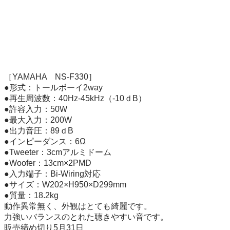
［YAMAHA　NS-F330］

●形式：トールボーイ2way

●再生周波数：40Hz-45kHz（-10ｄB）

●許容入力：50W

●最大入力：200W

●出力音圧：89ｄB

●インピーダンス：6Ω

●Tweeter：3cmアルミドーム

●Woofer：13cm×2PMD

●入力端子：Bi-Wiring対応

●サイズ：W202×H950×D299mm

●質量：18.2kg

動作異常無く、外観はとても綺麗です。

力強いバランスのとれた聴きやすい音です。
