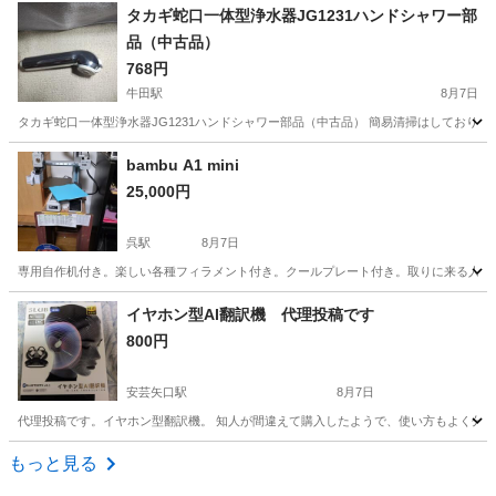
広島
呉市
川原石駅
季節、空調家電
タカギ蛇口一体型浄水器JG1231ハンドシャワー部
品（中古品）
768円
牛田駅
8月7日
タカギ蛇口一体型浄水器JG1231ハンドシャワー部品（中古品） 簡易清掃はしており
広島
広島市
牛田駅
キッチン家電
bambu A1 mini
25,000円
呉駅
8月7日
専用自作机付き。楽しい各種フィラメント付き。クールプレート付き。取りに来る人の
広島
呉市
呉駅
家電
イヤホン型AI翻訳機 代理投稿です
800円
安芸矢口駅
8月7日
代理投稿です。イヤホン型翻訳機。 知人が間違えて購入したようで、使い方もよく分からな
広島
広島市
安芸矢口駅
家電
翻訳機
もっと見る