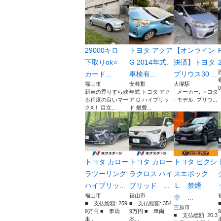
29000キロ
トヨタ アクア
【オンライン
下取りok⭐️
G 2014年式、
決済】トヨタ
カード...
車検有...
プリウス30 ...
福山市
安芸郡
大塚駅
0
新車の香りすら残
年式 トヨタ アク
- メーカー: トヨタ
る程度の良いマー
ア G ハイブリッ
- モデル: プリウ...
クX！ 目立...
ド 燃費...
トヨタ カロー
トヨタ カロー
トヨタ ピクシ
ラツーリング
ラクロス ハイ
スエポック
ハイブリッ...
ブリッド ...
Ｌ 禁煙
福山市
福山市
車 ...
■ 支払総額: 259.
■ 支払総額: 354.
三原市
9万円 ■ 車両
9万円 ■ 車両
■ 支払総額: 20.3
本...
本...
本