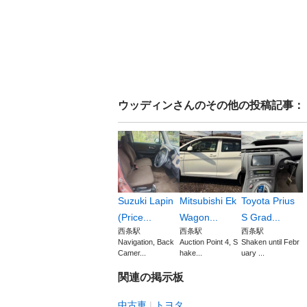
ウッディン
さんのその他の投稿記事：
Suzuki Lapin
Mitsubishi Ek
Toyota Prius
(Price...
Wagon...
S Grad...
西条駅
西条駅
西条駅
Navigation, Back
Auction Point 4, S
Shaken until Febr
Camer...
hake...
uary ...
関連の掲示板
中古車
トヨタ