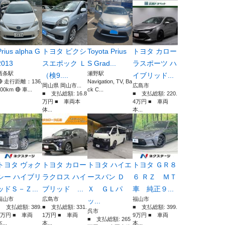
Prius alpha G
トヨタ ピクシ
Toyota Prius
トヨタ カロー
2013
スエポック Ｌ
S Grad...
ラスポーツ ハ
西条駅
瀬野駅
（検9....
イブリッド...
🔴 走行距離：136,
Navigation, TV, Ba
岡山県 岡山市...
広島市
00km 🔴 車...
ck C...
■ 支払総額: 16.8
■ 支払総額: 220.
万円 ■ 車両本
4万円 ■ 車両
体...
本...
トヨタ ヴォク
トヨタ カロー
トヨタ ハイエ
トヨタ ＧＲ８
シー ハイブリ
ラクロス ハイ
ースバン Ｄ
６ ＲＺ ＭＴ
ッドＳ－Ｚ...
ブリッド ...
Ｘ ＧＬパ
車 純正９...
福山市
広島市
福山市
ッ...
■ 支払総額: 389.
■ 支払総額: 331.
■ 支払総額: 399.
呉市
9万円 ■ 車両
1万円 ■ 車両
9万円 ■ 車両
■ 支払総額: 265
...
本...
本...