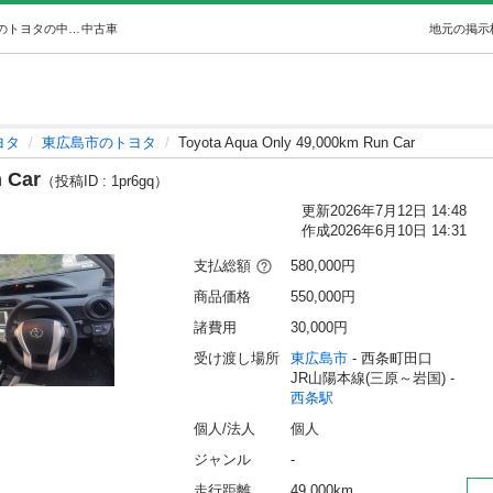
Toyota Aqua Only 49,000km Run Car (ウッディン) 西条のトヨタの中古車｜ジモティー
中古車
地元の掲示
ヨタ
東広島市のトヨタ
Toyota Aqua Only 49,000km Run Car
 Car
（投稿ID : 1pr6gq）
更新
2026年7月12日 14:48
作成
2026年6月10日 14:31
支払総額
580,000円
商品価格
550,000円
諸費用
30,000円
受け渡し場所
東広島市
 - 西条町田口
JR山陽本線(三原～岩国) - 
西条駅
個人/法人
個人
ジャンル
-
走行距離
49,000km