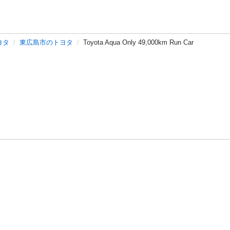
ヨタ
東広島市のトヨタ
Toyota Aqua Only 49,000km Run Car
バシーポリシー
プライバシー・ステートメント
健全化に資する運用
プ
ご利用ガイド
フリーワードで探す
特定商取引法の表示
利用