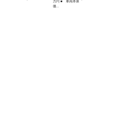
万円 ■ 車両本体
価...