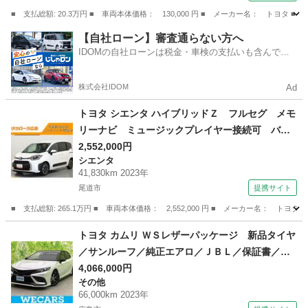
ック （検9.8）
■ 支払総額: 20.3万円 ■ 車両本体価格： 130,000 円 ■ メーカー名： ト
広島
三原市
その他
【自社ローン】審査通らない方へ
IDOMの自社ローンは税金・車検の支払いも含んでい
るので毎月の支払額は一定
株式会社IDOM
Ad
トヨタ シエンタ ハイブリッドＺ フルセグ メモ
リーナビ ミュージックプレイヤー接続可 バッ
クカメラ 衝突被害軽減システム ＥＴＣ ドラ
2,552,000円
シエンタ
レコ 両側電動スライド ＬＥＤヘッドランプ
41,830km 2023年
ウオークスルー ワンオーナー 記録簿 （検10.
尾道市
提携サイト
6）
■ 支払総額: 265.1万円 ■ 車両本体価格： 2,552,000 円 ■ メーカー名
広島
尾道市
シエンタ
トヨタ カムリ ＷＳレザーパッケージ 新品タイヤ
／サンルーフ／純正エアロ／ＪＢＬ／保証書／デ
ィスプレイオーディオ＋ナビ９インチ／トヨタセ
4,066,000円
その他
ーフティセンス／シートヒーター 前席／車線逸
66,000km 2023年
脱防止支援システム／シート フルレザー （検8.1