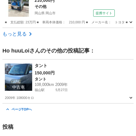
210,000円
その他
岡山県 岡山市
提携サイト
■ 支払総額: 23万円 ■ 車両本体価格： 210,000 円 ■ メーカー名： トヨタ ■ 
岡山
岡山市
その他
もっと見る
Ho huuLoi
さんのその他の投稿記事：
タント
150,000円
タント
108,000km 2009年
中古車
福山駅
5月27日
2009年 108000キロ
広島
福山市
福山駅
タント
ページTOPへ
投稿