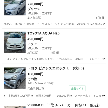
770,000円
プリウス
70,216km 2013年
あき亀山駅
8月8日
商品名 TOYOTA 30後期 プリウス Sツーリング 走行距離、70,000k 平成25年式 
広島
広島市
あき亀山駅
プリウス
TOYOTA AQUA H25
420,000円
アクア
99,700km 2013年
志和口駅
8月8日
トヨタ アクア Gグレードをお譲りします。 ・平成25年式（2013年） ・グレード：G ・走
広島
安芸高田市
志和口駅
アクア
トヨタ ピクシスエポック Ｌ （検9.5）
168,000円
その他
141,653km 2016年
岡山県 岡山市
提携サイト
■ 支払総額: 17.8万円 ■ 車両本体価格： 168,000 円 ■ メーカー名： トヨタ ■
岡山
岡山市
その他
29000キロ 下取りok⭐️ カード払い⭐️ 低走行