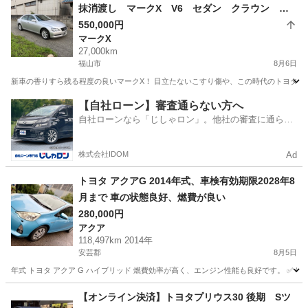
抹消渡し マークX V6 セダン クラウン ト
ヨタ
550,000円
マークX
27,000km
福山市
8月6日
新車の香りすら残る程度の良いマークX！ 目立たないこすり傷や、この時代のトヨタ車持
広島
福山市
マークX
【自社ローン】審査通らない方へ
自社ローンなら「じしゃロン」。他社の審査に通らな
かった方も
株式会社IDOM
Ad
トヨタ アクアG 2014年式、車検有効期限2028年8
月まで 車の状態良好、燃費が良い
280,000円
アクア
118,497km 2014年
安芸郡
8月5日
年式 トヨタ アクア G ハイブリッド 燃費効率が高く、エンジン性能も良好です。 ✅ 年式：2014
広島
安芸郡
アクア
【オンライン決済】トヨタプリウス30 後期 Sツ