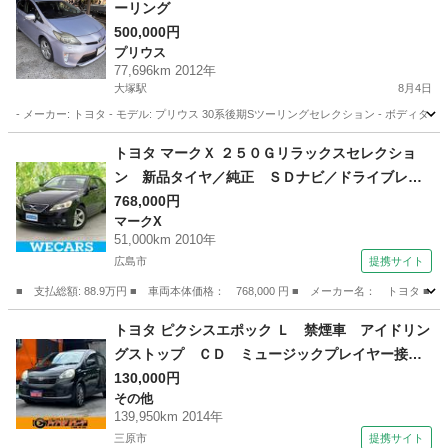
ーリング
500,000円
プリウス
77,696km 2012年
大塚駅
8月4日
- メーカー: トヨタ - モデル: プリウス 30系後期Sツーリングセレクション - ボディタイプ: 
広島
広島市
大塚駅
プリウス
トヨタ マークＸ ２５０Ｇリラックスセレクショ
ン 新品タイヤ／純正 ＳＤナビ／ドライブレコ
ーダー 社外／ヘッドランプ ＨＩＤ／ＥＴＣ／
768,000円
マークX
ＥＢＤ付ＡＢＳ／横滑り防止装置／衝突安全ボデ
51,000km 2010年
ィ／ＭＴモード付き／アルミホイール 純正 １
広島市
提携サイト
６インチ （検9.1）
■ 支払総額: 88.9万円 ■ 車両本体価格： 768,000 円 ■ メーカー名： ト
広島
広島市
マークX
トヨタ ピクシスエポック Ｌ 禁煙車 アイドリン
グストップ ＣＤ ミュージックプレイヤー接続
可 キーレスエントリー ＡＷ１４インチ エア
130,000円
その他
コン パワーウィンドウ パワーステアリング
139,950km 2014年
ＡＢＳ 横滑り防止装置 運転席・助手席エアバ
三原市
提携サイト