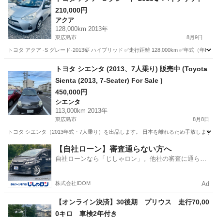
210,000円
アクア
128,000km 2013年
東広島市
8月9日
トヨタ アクア -S グレード-2013🍃 ハイブリッド ✅走行距離 128,000km ✅年式（年H25)：2
広島
東広島市
アクア
トヨタ シエンタ (2013、7人乗り) 販売中 (Toyota
Sienta (2013, 7-Seater) For Sale )
450,000円
シエンタ
113,000km 2013年
東広島市
8月8日
トヨタ シエンタ（2013年式・7人乗り）を出品します。 日本を離れるため手放します。
広島
東広島市
シエンタ
【自社ローン】審査通らない方へ
自社ローンなら「じしゃロン」。他社の審査に通らな
かった方も
株式会社IDOM
Ad
【オンライン決済】30後期 プリウス 走行70,00
0キロ 車検2年付き