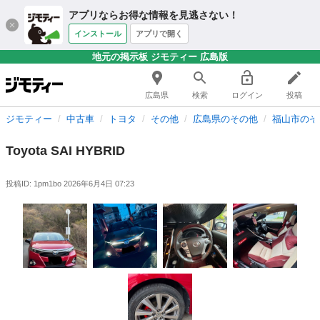
アプリならお得な情報を見逃さない！
インストール
アプリで開く
地元の掲示板 ジモティー 広島版
広島県
検索
ログイン
投稿
ジモティー
中古車
トヨタ
その他
広島県のその他
福山市のそ
Toyota SAI HYBRID
投稿ID: 1pm1bo
2026年6月4日 07:23