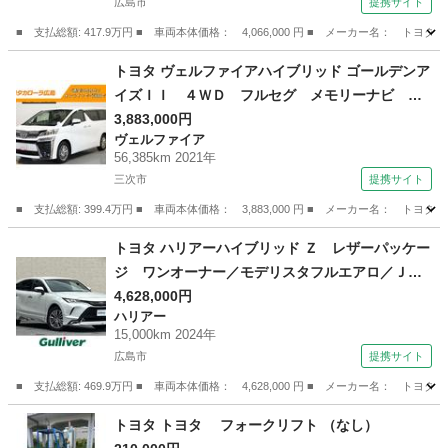
広島市
提携サイト
0）
■ 支払総額: 417.9万円 ■ 車両本体価格： 4,066,000 円 ■ メーカー名
広島
広島市
その他
トヨタ ヴェルファイアハイブリッド ゴールデンア
イズＩＩ ４ＷＤ フルセグ メモリーナビ Ｄ
ＶＤ再生 ミュージックプレイヤー接続可 後席
3,883,000円
ヴェルファイア
モニター バックカメラ 衝突被害軽減システ
56,385km 2021年
ム ＥＴＣ ドラレコ 両側電動スライド ＬＥ
三次市
提携サイト
Ｄヘッドランプ 乗車定員７人 記録簿 （検10.
■ 支払総額: 399.4万円 ■ 車両本体価格： 3,883,000 円 ■ メーカー名
6）
広島
三次市
ヴェルファイア
トヨタ ハリアーハイブリッド Ｚ レザーパッケー
ジ ワンオーナー／モデリスタフルエアロ／ＪＢ
Ｌサウンド／デジタルインナーミラー／ヘッドア
4,628,000円
ハリアー
ップディスプレイ／レーダークルコン／パーキン
15,000km 2024年
グサポートブレーキ／パワーバックドア／衝突軽
広島市
提携サイト
減防止システム／ＥＴＣ２．０ （検9.7）
■ 支払総額: 469.9万円 ■ 車両本体価格： 4,628,000 円 ■ メーカー名
広島
広島市
ハリアー
トヨタ トヨタ フォークリフト （なし）