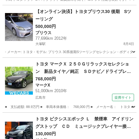
広島
安芸郡
アクア
【オンライン決済】トヨタプリウス30 後期 Sツ
ーリング
500,000円
プリウス
77,696km 2012年
大塚駅
8月4日
- メーカー: トヨタ - モデル: プリウス 30系後期Sツーリングセレクション - ボディタイプ: 
広島
広島市
大塚駅
プリウス
トヨタ マークＸ ２５０Ｇリラックスセレクショ
ン 新品タイヤ／純正 ＳＤナビ／ドライブレコ
ーダー 社外／ヘッドランプ ＨＩＤ／ＥＴＣ／
768,000円
マークX
ＥＢＤ付ＡＢＳ／横滑り防止装置／衝突安全ボデ
51,000km 2010年
ィ／ＭＴモード付き／アルミホイール 純正 １
広島市
提携サイト
６インチ （検9.1）
■ 支払総額: 88.9万円 ■ 車両本体価格： 768,000 円 ■ メーカー名： ト
広島
広島市
マークX
トヨタ ピクシスエポック Ｌ 禁煙車 アイドリン
グストップ ＣＤ ミュージックプレイヤー接続
可 キーレスエントリー ＡＷ１４インチ エア
130,000円