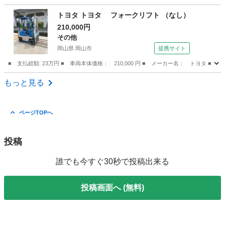
広島
広島市
ハリアー
トヨタ トヨタ フォークリフト （なし）
210,000円
その他
岡山県 岡山市
提携サイト
■ 支払総額: 23万円 ■ 車両本体価格： 210,000 円 ■ メーカー名： トヨタ ■ 
岡山
岡山市
その他
もっと見る
ページTOPへ
投稿
誰でも今すぐ30秒で投稿出来る
投稿画面へ (無料)