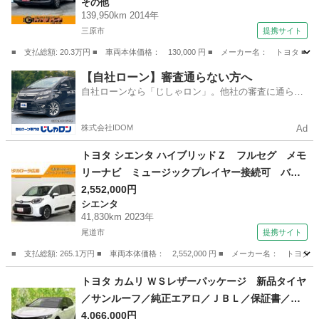
その他
コン パワーウィンドウ パワーステアリング
139,950km 2014年
ＡＢＳ 横滑り防止装置 運転席・助手席エアバ
三原市
提携サイト
ック （検9.8）
■ 支払総額: 20.3万円 ■ 車両本体価格： 130,000 円 ■ メーカー名： ト
広島
三原市
その他
【自社ローン】審査通らない方へ
自社ローンなら「じしゃロン」。他社の審査に通らな
かった方も
株式会社IDOM
Ad
トヨタ シエンタ ハイブリッドＺ フルセグ メモ
リーナビ ミュージックプレイヤー接続可 バッ
クカメラ 衝突被害軽減システム ＥＴＣ ドラ
2,552,000円
シエンタ
レコ 両側電動スライド ＬＥＤヘッドランプ
41,830km 2023年
ウオークスルー ワンオーナー 記録簿 （検10.
尾道市
提携サイト
6）
■ 支払総額: 265.1万円 ■ 車両本体価格： 2,552,000 円 ■ メーカー名
広島
尾道市
シエンタ
トヨタ カムリ ＷＳレザーパッケージ 新品タイヤ
／サンルーフ／純正エアロ／ＪＢＬ／保証書／デ
ィスプレイオーディオ＋ナビ９インチ／トヨタセ
4,066,000円