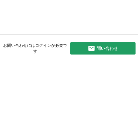
お問い合わせにはログインが必要で
問い合わせ
す
初めての方へ
利用規約
プライバシーポリシー
プライバシー・ステートメント
健全化に資する運用方針
お問い合わせ
運営会社
サイトマップ
ご利用ガイド
フリーワードで探す
PC版で表示
都道府県選択