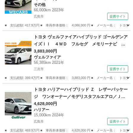
その他
ーフティセンス／シートヒーター 前席／車線逸
66,000km 2023年
脱防止支援システム／シート フルレザー （検8.1
広島市
提携サイト
0）
■ 支払総額: 417.9万円 ■ 車両本体価格： 4,066,000 円 ■ メーカー名
広島
広島市
その他
トヨタ ヴェルファイアハイブリッド ゴールデンア
イズＩＩ ４ＷＤ フルセグ メモリーナビ Ｄ
ＶＤ再生 ミュージックプレイヤー接続可 後席
3,883,000円
ヴェルファイア
モニター バックカメラ 衝突被害軽減システ
56,385km 2021年
ム ＥＴＣ ドラレコ 両側電動スライド ＬＥ
三次市
提携サイト
Ｄヘッドランプ 乗車定員７人 記録簿 （検10.
■ 支払総額: 399.4万円 ■ 車両本体価格： 3,883,000 円 ■ メーカー名
6）
広島
三次市
ヴェルファイア
トヨタ ハリアーハイブリッド Ｚ レザーパッケー
ジ ワンオーナー／モデリスタフルエアロ／ＪＢ
Ｌサウンド／デジタルインナーミラー／ヘッドア
4,628,000円
ハリアー
ップディスプレイ／レーダークルコン／パーキン
15,000km 2024年
グサポートブレーキ／パワーバックドア／衝突軽
広島市
提携サイト
減防止システム／ＥＴＣ２．０ （検9.7）
■ 支払総額: 469.9万円 ■ 車両本体価格： 4,628,000 円 ■ メーカー名