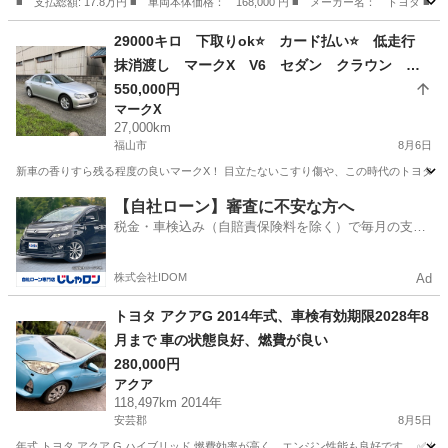
■ 支払総額: 17.8万円 ■ 車両本体価格： 168,000 円 ■ メーカー名： トヨタ ■
岡山
岡山市
その他
29000キロ 下取りok⭐️ カード払い⭐️ 低走行
抹消渡し マークX V6 セダン クラウン ト
ヨタ
550,000円
マークX
27,000km
福山市
8月6日
新車の香りすら残る程度の良いマークX！ 目立たないこすり傷や、この時代のトヨタ車持
広島
福山市
マークX
【自社ローン】審査に不安な方へ
税金・車検込み（自賠責保険料を除く）で毎月の支払
額は一定の自社ローン🚗
株式会社IDOM
Ad
トヨタ アクアG 2014年式、車検有効期限2028年8
月まで 車の状態良好、燃費が良い
280,000円
アクア
118,497km 2014年
安芸郡
8月5日
年式 トヨタ アクア G ハイブリッド 燃費効率が高く、エンジン性能も良好です。 ✅ 年式：2014