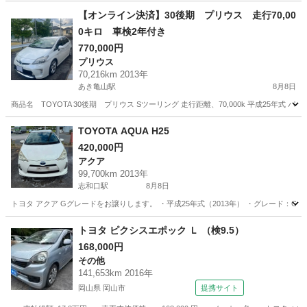
【オンライン決済】30後期 プリウス 走行70,00
0キロ 車検2年付き
770,000円
プリウス
70,216km 2013年
あき亀山駅
8月8日
商品名 TOYOTA 30後期 プリウス Sツーリング 走行距離、70,000k 平成25年式 
広島
広島市
あき亀山駅
プリウス
TOYOTA AQUA H25
420,000円
アクア
99,700km 2013年
志和口駅
8月8日
トヨタ アクア Gグレードをお譲りします。 ・平成25年式（2013年） ・グレード：G ・走
広島
安芸高田市
志和口駅
アクア
トヨタ ピクシスエポック Ｌ （検9.5）
168,000円
その他
141,653km 2016年
岡山県 岡山市
提携サイト