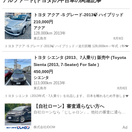
アルファード(トヨタ)の中古車の関連記事
トヨタ アクア -S グレード-2013🍃 ハイブリッド
210,000円
アクア
128,000km 2013年
東広島市
8月9日
トヨタ アクア -S グレード-2013🍃 ハイブリッド ✅走行距離 128,000km ✅年式（年H25)：2
広島
東広島市
アクア
トヨタ シエンタ (2013、7人乗り) 販売中 (Toyota
Sienta (2013, 7-Seater) For Sale )
450,000円
シエンタ
113,000km 2013年
東広島市
8月8日
トヨタ シエンタ（2013年式・7人乗り）を出品します。 日本を離れるため手放します。
広島
東広島市
シエンタ
【自社ローン】審査通らない方へ
自社ローンなら「じしゃロン」。他社の審査に通らな
かった方も
株式会社IDOM
Ad