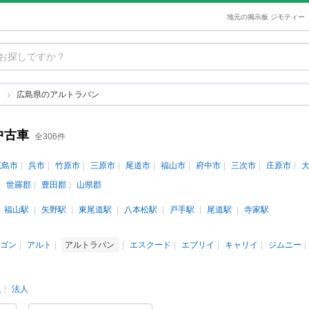
地元の掲示板 ジモティー
ン
広島県のアルトラパン
中古車
全306件
広島市
呉市
竹原市
三原市
尾道市
福山市
府中市
三次市
庄原市
世羅郡
豊田郡
山県郡
福山駅
矢野駅
東尾道駅
八本松駅
戸手駅
尾道駅
寺家駅
ゴン
アルト
アルトラパン
エスクード
エブリイ
キャリイ
ジムニー
人
法人