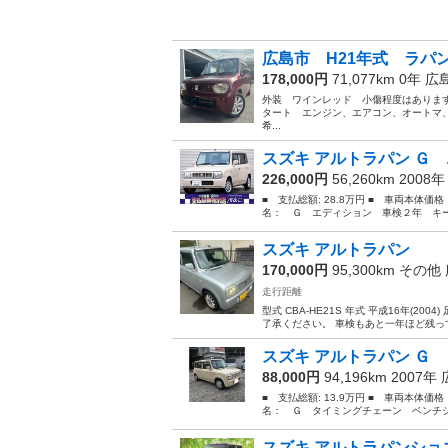
広島市 H21年式 ラパン
178,000円
71,077km 0年
広
外装 ワインレッド 小傷程度はあります
タート エンジン、エアコン、オートマ、
希...
スズキ アルトラパン Ｇ 
226,000円
56,260km 2008
■ 支払総額: 28.8万円 ■ 車両本体価
名： Ｇ エディション 車検２年 キー
スズキ アルトラパン
170,000円
95,300km その他
走行距離
型式 CBA-HE21S 年式 平成16年(
了承ください。 車検もあと一年ほど残っ
スズキ アルトラパン Ｇ 
88,000円
94,196km 2007年
■ 支払総額: 13.9万円 ■ 車両本体価
名： Ｇ タイミングチェーン ベンチシー
スズキ アルトラパンショコ