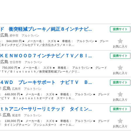
ド 衝突軽減ブレーキ／純正８インチナビ...
提携サイト
年
広島
府中市
アルトラパン
価格： 944,000 円 ■ メーカー名： スズキ ■ 車種名： アルトラパン ■ グレー
８インチナビ／フルセグＴＶ／全方位カメラ／ＨＩＤ...
お気に入り
ＫＥＮＷＯＯＤ７インチナビ／ＴＶ／Ｂｌ...
提携サイト
年
広島
廿日市市
アルトラパン
 750,000 円 ■ メーカー名： スズキ ■ 車種名： アルトラパン ■ グレード
ＴＶ／Ｂｌｕｅｔｏｏｔｈ／衝突被害軽減ブレーキ／クリ...
お気に入り
４ＷＤ ブレーキサポート ナビＴＶ Ｂ...
提携サイト
5年
広島
広島市
アルトラパン
格： 448,000 円 ■ メーカー名： スズキ ■ 車種名： アルトラパン ■ グレード
ビＴＶ Ｂｌｕｅｔｏｏｔｈオーディオ スマートキ...
お気に入り
ｔｈアニバーサリーリミテッド タイミン...
提携サイト
2年
広島
尾道市
アルトラパン
格： 138,000 円 ■ メーカー名： スズキ ■ 車種名： アルトラパン ■ グレード
 タイミングチェーン プッシュスタート オートエ...
お気に入り