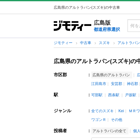
広島県のアルトラパン(スズキ)の中古車
広島版
都道府県選択
ジモティー
中古車
スズキ
アルトラパ
広島県のアルトラパン(スズキ)の
市区郡
：
広島県のアルトラパン
江田島市
安芸郡
神石郡
駅
：
可部駅
西条駅
戸坂駅
ジャンル
：
全てのスズキ
Kei
ＭＲワ
ワゴンＲ
その他
投稿者
：
アルトラパンの全て
個