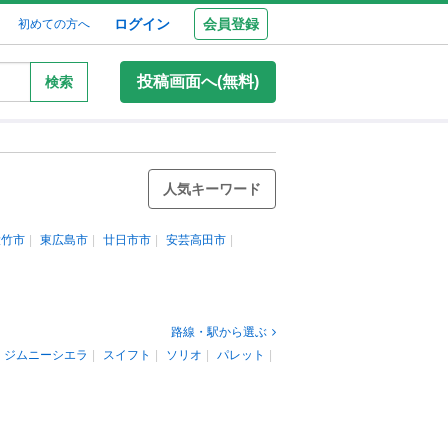
ログイン
会員登録
初めての方へ
投稿画面へ(無料)
検索
人気キーワード
大竹市
東広島市
廿日市市
安芸高田市
路線・駅から選ぶ
ジムニーシエラ
スイフト
ソリオ
パレット