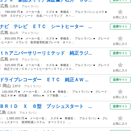
年
広島
広島市
アルトラパン
格： 788,000 円 ■ メーカー名： スズキ ■ 車種名： アルトラパンショコラ ■
社外 ＳＤナビ／シート 合皮／ヘッドランプ ＨＩ...
お気に入り
ナビ テレビ ＥＴＣ シートヒーター ...
提携サイト
年
広島
福山市
アルトラパン
格： 800,000 円 ■ メーカー名： スズキ ■ 車種名： アルトラパン ■ グレード
ヒーター ドラレコ 衝突被害軽減ブレーキ オート...
お気に入り
ｔｈアニバーサリーリミテッド 純正ラジ...
提携サイト
年
広島
府中市
アルトラパン
格： 315,000 円 ■ メーカー名： スズキ ■ 車種名： アルトラパン ■ グレード
 純正ラジオ／ＣＤ／シートヒーター／ＥＴＣ／スマ...
お気に入り
ドライブレコーダー ＥＴＣ 純正ＡＷ ...
提携サイト
9年
岡山
玉野市
アルトラパン
 130,000 円 ■ メーカー名： スズキ ■ 車種名： アルトラパン ■ グレード
ＡＷ ■ 排気量： 660cc ■ ドア枚数： ...
お気に入り
ＢＲＩＤ Ｘ ６型 プッシュスタート ...
提携サイト
広島
広島市
アルトラパン
格： 1,580,000 円 ■ メーカー名： スズキ ■ 車種名： アルトラパン ■ グレ
シュスタート 衝突軽減システム オートライト ...
お気に入り