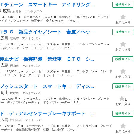
Ｔチェーン スマートキー アイドリング...
提携サイト
5年
広島
広島市
アルトラパン
 320,000 円 ■ メーカー名： スズキ ■ 車種名： アルトラパン ■ グレード
イドリングストップ 純正ナビ 全方位カメラ ドラレコ...
お気に入り
ラ Ｇ 新品タイヤ／シート 合皮／ヘッ...
提携サイト
年
広島
広島市
アルトラパン
格： 536,000 円 ■ メーカー名： スズキ ■ 車種名： アルトラパンショコラ ■
合皮／ヘッドランプ ＨＩＤ／ＥＴＣ／ＥＢＤ付ＡＢ...
お気に入り
純正ナビ 衝突軽減 禁煙車 ＥＴＣ シ...
提携サイト
年
広島
福山市
アルトラパン
格： 493,000 円 ■ メーカー名： スズキ ■ 車種名： アルトラパン ■ グレード
ＥＴＣ シートヒーター オートライト ＨＩＤヘッ...
お気に入り
プッシュスタート スマートキー ディス...
提携サイト
年
岡山
倉敷市
アルトラパン
 160,000 円 ■ メーカー名： スズキ ■ 車種名： アルトラパン ■ グレード
1
ー ディスプレイオーディオ ドライブレコーダー ＥＴ...
お気に入り
ド デュアルセンサーブレーキサポート ...
提携サイト
年
広島
廿日市市
アルトラパン
格： 768,000 円 ■ メーカー名： スズキ ■ 車種名： アルトラパン ■ グレード
サポート 車線逸脱警報装置 横滑り防止装置 パー...
お気に入り