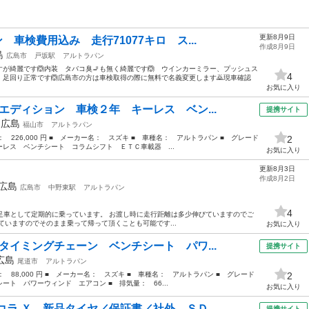
更新8月9日
 車検費用込み 走行71077キロ ス...
作成8月9日
島
広島市
戸坂駅
アルトラパン
が綺麗です🙆内装 タバコ臭🚬も無く綺麗です🙆 ウインカーミラー、プッシュス
4
足回り正常です🙆広島市の方は車検取得の際に無料で名義変更します🙇現車確認
お気に入り
エディション 車検２年 キーレス ベン...
提携サイト
年
広島
福山市
アルトラパン
格： 226,000 円 ■ メーカー名： スズキ ■ 車種名： アルトラパン ■ グレード
2
レス ベンチシート コラムシフト ＥＴＣ車載器 ...
お気に入り
更新8月3日
作成8月2日
広島
広島市
中野東駅
アルトラパン
4
2004) 足車として定期的に乗っています。 お渡し時に走行距離は多少伸びていますのでご
ていますのでそのまま乗って帰って頂くことも可能です...
お気に入り
タイミングチェーン ベンチシート パワ...
提携サイト
広島
尾道市
アルトラパン
格： 88,000 円 ■ メーカー名： スズキ ■ 車種名： アルトラパン ■ グレード
2
ト パワーウィンド エアコン ■ 排気量： 66...
お気に入り
ラ Ｘ 新品タイヤ／保証書／社外 ＳＤ...
提携サイト