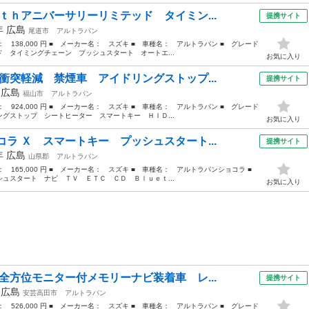
ｔｈアニバーサリーリミテッド タイミン...
提携サイト
2年
広島
尾道市
アルトラパン
格： 138,000 円 ■ メーカー名： スズキ ■ 車種名： アルトラパン ■ グレード
 タイミングチェーン プッシュスタート オートエ...
お気に入り
衝突軽減 禁煙車 アイドリングストップ...
提携サイト
年
広島
福山市
アルトラパン
格： 924,000 円 ■ メーカー名： スズキ ■ 車種名： アルトラパン ■ グレード
グストップ シートヒーター スマートキー ＨＩＤ...
お気に入り
ラ Ｘ スマートキー プッシュスタート...
提携サイト
3年
広島
山県郡
アルトラパン
格： 165,000 円 ■ メーカー名： スズキ ■ 車種名： アルトラパンショコラ ■
ュスタート ナビ ＴＶ ＥＴＣ ＣＤ Ｂｌｕｅｔ...
お気に入り
全方位モニター付メモリーナビ装着車 レ...
提携サイト
年
広島
安芸高田市
アルトラパン
格： 526,000 円 ■ メーカー名： スズキ ■ 車種名： アルトラパン ■ グレード