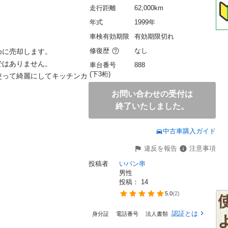
走行距離
62,000km
年式
1999年
車検有効期限
有効期限切れ
修復歴
なし
に売却します。

はありません。

車台番号
888
(下3桁)
使って綺麗にしてキッチンカ
お問い合わせの受付は
終了いたしました。
中古車購入ガイド
違反を報告
注意事項
投稿者
いバン串
男性
投稿： 
14
5.0
(
2
)
認証とは
身分証
電話番号
法人書類