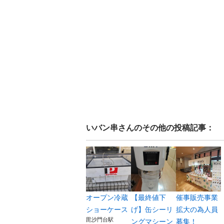
いバン串
さんのその他の投稿記事：
オープン冷蔵
【最終値下
催事販売事業
ショーケース
げ】缶シーリ
拡大の為人員
毘沙門台駅
ングマシーン
募集！