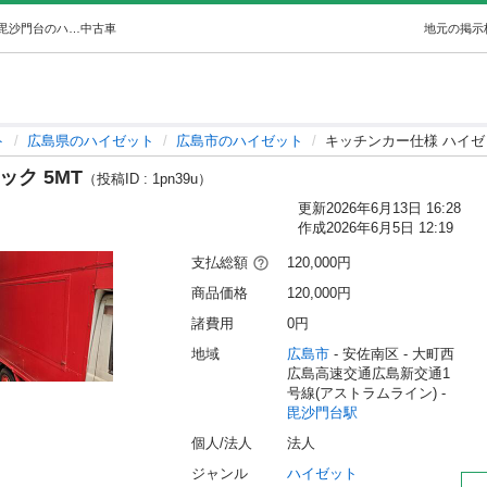
キッチンカー仕様 ハイゼットトラック 5MT (いバン串) 毘沙門台のハイゼットの中古車｜ジモティー
中古車
地元の掲示
ト
広島県のハイゼット
広島市のハイゼット
キッチンカー仕様 ハイゼ
ク 5MT
（投稿ID : 1pn39u）
更新
2026年6月13日 16:28
作成
2026年6月5日 12:19
支払総額
120,000円
商品価格
120,000円
諸費用
0円
地域
広島市
 - 安佐南区
 - 大町西
広島高速交通広島新交通1
号線(アストラムライン) - 
毘沙門台駅
個人/法人
法人
ジャンル
ハイゼット