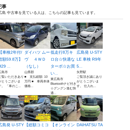
記事
.. 広島 中古車を見ている人は、こちらの記事も見ています。
【車検2年付/
ダイハツ ムー
低走行8万キ
広島発 U-STY
総額59.8万】
ヴ ４ＷＤ
ロ台☆快適な
LE 車検 R9年
29 ...
（なし）
ターボ☆お買
5...
広島市
山県郡
矢野駅
い...
ご覧いただきあり
■ 支払総額: 10
ご覧頂き誠にあり
東広島市
がとうございま
万円 ■ 車両本体
がとうございま
Bluetoothナビ付き
す。 「車のこ...
価格...
す。 仕入れ...
☆グングン進む快
適...
広島発 U-STY
【総額コミコ
【オンライン
DAIHATSU TA