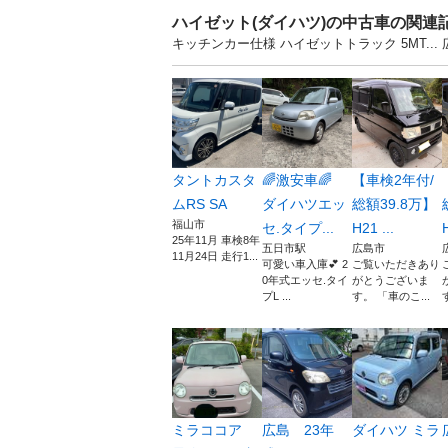
ハイゼット(ダイハツ)の中古車の関連
キッチンカー仕様 ハイゼットトラック 5MT.
タントカスタ
🌈激安車🌈
【車検2年付/
ムRS SA
ダイハツエッ
総額39.8万】
福山市
セ.タイプ...
H21 ...
H
25年11月 車検8年
五日市駅
広島市
11月24日 走行1...
可愛い車入庫💕 2
ご覧いただきあり
0年式エッセ.タイ
がとうございま
プL ...
す。 「車のこ...
ミラココア
広島 23年
ダイハツ ミラ