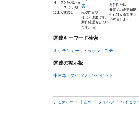
オープン冷蔵ショ
毘沙門台駅
美...
ーケース つい最
催事での販売補助
近まで使用し...
毘沙門台駅
から独立希望者ま
ほぼ未使用です。
で募集します...
動作確認もしてい
ます。 自...
関連キーワード検索
キッチンカー
トラック
ステ
関連の掲示板
中古車
ダイハツ
ハイゼット
ジモティー
中古車
ダイハツ
ハイゼッ