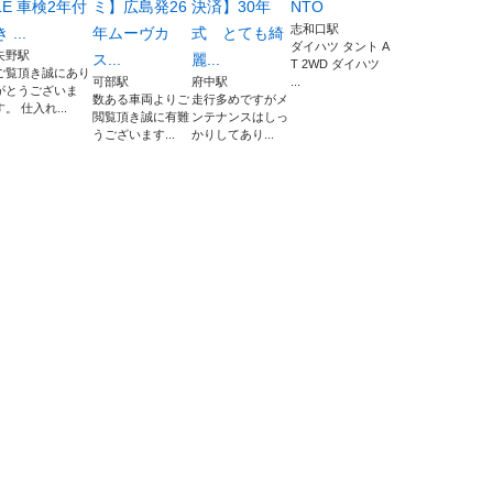
LE 車検2年付
ミ】広島発26
決済】30年
NTO
志和口駅
 ...
年ムーヴカ
式 とても綺
ダイハツ タント A
矢野駅
ス...
麗...
T 2WD ダイハツ
ご覧頂き誠にあり
可部駅
府中駅
...
がとうございま
数ある車両よりご
走行多めですがメ
す。 仕入れ...
閲覧頂き誠に有難
ンテナンスはしっ
うございます...
かりしてあり...