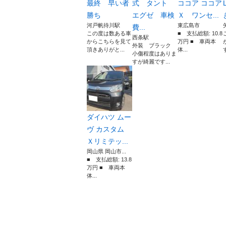
最終 早い者
式 タント
ココア ココア
勝ち
エグゼ 車検
Ｘ ワンセ...
き
河戸帆待川駅
東広島市
費...
この度は数ある車
■ 支払総額: 10.8
西条駅
からこちらを見て
万円 ■ 車両本
外装 ブラック
頂きありがと...
体...
小傷程度はありま
すが綺麗です...
ダイハツ ムー
ヴ カスタム
Ｘリミテッ...
岡山県 岡山市...
■ 支払総額: 13.8
万円 ■ 車両本
体...