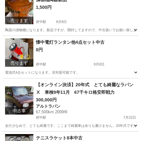
1,500円
売ります
府中駅
8月8日
陶器の漬物桶になります。新品ですが、開封してますので、中古扱いでお願い致します
広島
府中市
府中駅
調理器具
懐中電灯ランタン他4点セット中古
0円
売ります
府中駅
8月8日
電池式4点セットになります。非対面可能です。
広島
府中市
府中駅
生活家電
懐中電灯
【オンライン決済】20年式 とても綺麗なラパン
Ⅹ 車検9年11月 67千キロ格安即戦力
300,000円
アルトラパン
中古車
67,500km 2009年
府中駅
7月22日
走行少なめで、とても綺麗です。ここまで綺麗車は余りも書けません。20年式ですが走
広島
府中市
府中駅
アルトラパン
ラパン
テニスラケット8本中古