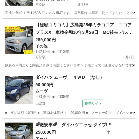
三次駅
8月8日
平成14年式 ミラ L250S ワンカム 5MTです。 毎日50キロ程足に使ってました。 
広島
三次市
三次駅
ミラ
【総額コミコミ】広島発25年ミラココア ココア
プラスX 車検令和10年3月26日 MC後モデル
ワンオーナー 禁煙車 スマートキー ETC フ
289,000円
その他
ォグ ルーフレール タイミングチェーン 取
132,036km 2013年
説 保証書 修復歴無し 軽自動車 格安
可部駅
8月7日
数ある車両よりご閲覧頂き誠に有難うございます☆ ジモティでは画像が少ないですが、カ
広島
広島市
可部駅
その他
車両
ダイハツ ムーヴ ４ＷＤ （なし）
90,000円
ムーヴ
200,403km 2008年
山県郡
提携サイト
■ 支払総額: 10万円 ■ 車両本体価格： 90,000 円 ■ メーカー名： ダイハツ ■ 
広島
山県郡
ムーヴ
🌈激安車🌈 ダイハツエッセ.タイプL‼️
250,000円
エッセ