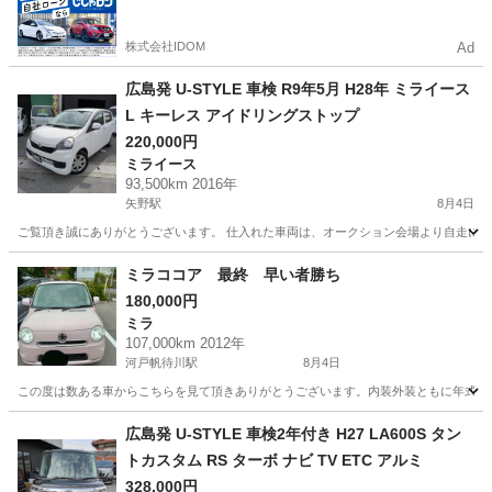
るので毎月の支払額は一定
株式会社IDOM
Ad
広島発 U-STYLE 車検 R9年5月 H28年 ミライース
L キーレス アイドリングストップ
220,000円
ミライース
93,500km 2016年
矢野駅
8月4日
ご覧頂き誠にありがとうございます。 仕入れた車両は、オークション会場より自走にて店舗ま
広島
安芸郡
矢野駅
ミライース
車両
ミラココア 最終 早い者勝ち
180,000円
ミラ
107,000km 2012年
河戸帆待川駅
8月4日
この度は数ある車からこちらを見て頂きありがとうございます。内装外装ともに年式のわ
広島
広島市
河戸帆待川駅
ミラ
広島発 U-STYLE 車検2年付き H27 LA600S タン
トカスタム RS ターボ ナビ TV ETC アルミ
328,000円