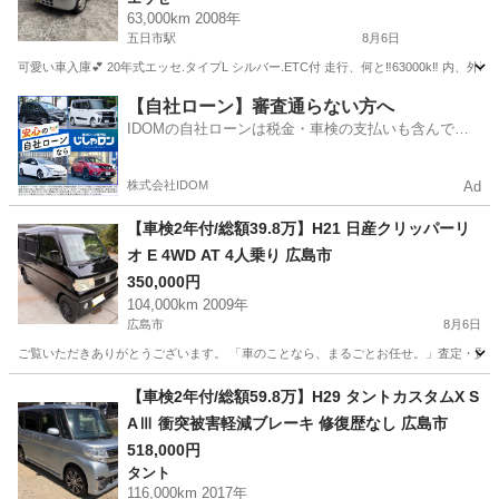
63,000km 2008年
五日市駅
8月6日
可愛い車入庫💕 20年式エッセ.タイプL シルバー.ETC付 走行、何と‼️63000k‼️ 
広島
広島市
五日市駅
エッセ
ダイハツエッセ
【自社ローン】審査通らない方へ
IDOMの自社ローンは税金・車検の支払いも含んでい
るので毎月の支払額は一定
株式会社IDOM
Ad
【車検2年付/総額39.8万】H21 日産クリッパーリ
オ E 4WD AT 4人乗り 広島市
350,000円
104,000km 2009年
広島市
8月6日
ご覧いただきありがとうございます。 「車のことなら、まるごとお任せ。」査定・買取か
広島
広島市
ダイハツ
車両
【車検2年付/総額59.8万】H29 タントカスタムX S
AⅢ 衝突被害軽減ブレーキ 修復歴なし 広島市
518,000円
タント
116,000km 2017年