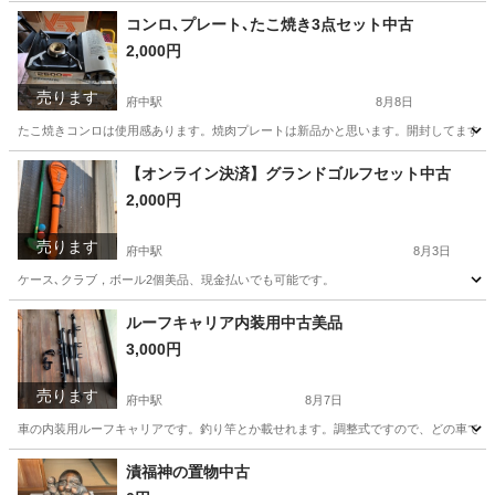
コンロ､プレート､たこ焼き3点セット中古
2,000円
売ります
府中駅
8月8日
たこ焼きコンロは使用感あります。焼肉プレートは新品かと思います。開封してますの
広島
府中市
府中駅
調理器具
【オンライン決済】グランドゴルフセット中古
2,000円
売ります
府中駅
8月3日
ケース､クラブ，ボール2個美品、現金払いでも可能です。
広島
府中市
府中駅
その他
ルーフキャリア内装用中古美品
3,000円
売ります
府中駅
8月7日
車の内装用ルーフキャリアです。釣り竿とか載せれます。調整式ですので、どの車でも
広島
府中市
府中駅
パーツ
ルーフ
漬福神の置物中古