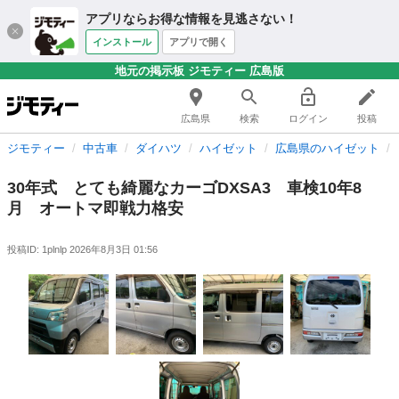
アプリならお得な情報を見逃さない！
インストール
アプリで開く
地元の掲示板 ジモティー 広島版
広島県
検索
ログイン
投稿
ジモティー
中古車
ダイハツ
ハイゼット
広島県のハイゼット
30年式 とても綺麗なカーゴDXSA3 車検10年8
月 オートマ即戦力格安
投稿ID: 1plnlp
2026年8月3日 01:56