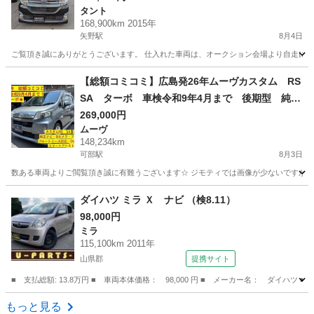
タント
168,900km 2015年
矢野駅
8月4日
ご覧頂き誠にありがとうございます。 仕入れた車両は、オークション会場より自走にて店舗ま
広島
安芸郡
矢野駅
タント
車両
【総額コミコミ】広島発26年ムーヴカスタム RS
SA ターボ 車検令和9年4月まで 後期型 純正
ナビ バックカメラ フルセグTV ブルートゥー
269,000円
ムーヴ
ス対応 DVD再生 ETC スマートアシスト ス
148,234km
マートキー LEDヘッドライト フォグライト
可部駅
8月3日
純正15インチアルミホイール タイミングチェー
数ある車両よりご閲覧頂き誠に有難うございます☆ ジモティでは画像が少ないですが、カ
ン 修復歴無し 軽自動車 格安
広島
広島市
可部駅
ムーヴ
ダイハツ ミラ Ｘ ナビ （検8.11）
98,000円
ミラ
115,100km 2011年
山県郡
提携サイト
■ 支払総額: 13.8万円 ■ 車両本体価格： 98,000 円 ■ メーカー名： ダイハツ ■
広島
山県郡
ミラ
もっと見る