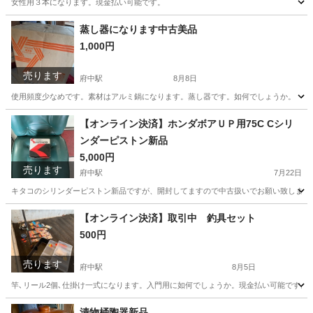
女性用３本になります。現金払い可能です。
広島
府中市
府中駅
その他
蒸し器になります中古美品
1,000円
売ります
府中駅
8月8日
使用頻度少なめです。素材はアルミ鍋になります。蒸し器です。如何でしょうか。
広島
府中市
府中駅
カーペット/マット/ラグ
【オンライン決済】ホンダボアＵＰ用75C Cシリ
ンダーピストン新品
5,000円
売ります
府中駅
7月22日
キタコのシリンダーピストン新品ですが、開封してますので中古扱いでお願い致します。カ
広島
府中市
府中駅
バイク
シリンダー
【オンライン決済】取引中 釣具セット
500円
売ります
府中駅
8月5日
竿､リール2個､仕掛け一式になります。入門用に如何でしょうか。現金払い可能です。
広島
府中市
府中駅
マリンスポーツ
漬物桶陶器新品