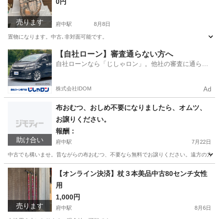
0円
売ります
府中駅
8月8日
置物になります。中古､非対面可能です。
広島
府中市
府中駅
その他
【自社ローン】審査通らない方へ
自社ローンなら「じしゃロン」。他社の審査に通らな
かった方も
株式会社IDOM
Ad
布おむつ、おしめ不要になりましたら、オムツ、
お譲りください。
報酬：
助け合い
府中駅
7月22日
中古でも構いませ。昔ながらの布おむつ、不要なら無料でお譲りください。遠方の方は
広島
府中市
府中駅
買いたい/ください
【オンライン決済】杖３本美品中古80センチ女性
用
1,000円
売ります
府中駅
8月6日