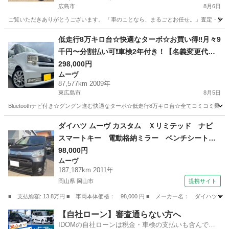
広島市
8月6日
ご覧いただきありがとうございます。 「車のことなら、まるごとお任せ。」査定・買取から販売・納
広島
広島市
タント
車両
低走行8万キロ台☆快適なターボ☆お買い得‼️月々9
千円〜分割払い可❗️車検2年付き！【名義変更代込
み】車内広い！大人気☆ムーブコンテカスタム☆B
298,000円
ムーヴ
luetoothナビ付き☆走行中DVD見れます☆ETC付
87,577km 2009年
き☆フルオートエアコン☆ドライブレコーダー付
東広島市
8月5日
きのフル装備☆純正アルミ☆そのまま乗って帰れ
Bluetoothナビ付き☆グングン進む快適なターボ☆低走行8万キロ台☆全てコミコミ乗り出し
ます‼️
広島
東広島市
ムーヴ
お買い得
ダイハツ ムーヴ カスタム Ｘリミテッド ナビ
スマートキー 電動格納ミラー ベンチシート
ＣＶＴ ミュージックプレイヤー接続可 アルミ
98,000円
ムーヴ
ホイール エアコン パワーウィンドウ （検8.1
187,187km 2011年
1）
岡山県 岡山市
提携サイト
■ 支払総額: 13.8万円 ■ 車両本体価格： 98,000 円 ■ メーカー名： ダ
岡山
岡山市
ムーヴ
【自社ローン】審査通らない方へ
IDOMの自社ローンは税金・車検の支払いも含んでい