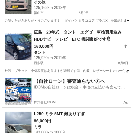
その他
125,163km 2012年
福山市
8月9日
ご覧いただきありがとうございます！ 「ダイハツ ミラココア プラスX」を出品します。
広島
福山市
その他
広島 23年式 タント エグゼ 車検費用込み
HDDナビ テレビ ETC 機関良好です👌
160,000円
タント
125,920km 2011年
西条駅
8月8日
外装 ブラック 小傷程度はありますが綺麗です🤩 内装 レザーシートカバー付きです 
広島
東広島市
西条駅
タント
【自社ローン】審査通らない方へ
IDOMの自社ローンは税金・車検の支払いも含んでい
るので毎月の支払額は一定
株式会社IDOM
Ad
L250 ミラ 5MT 難ありすぎ
86,000円
ミラ
143,000km 1000年