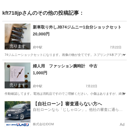
kft718jp
さんのその他の投稿記事：
新車取り外しJB74ジムニー1台分ショックセット
20,000円
売ります
府中駅
7月22日
74ジムニーショックセットになります。画像の物が全てです。スプリング4本アブソー
広島
府中市
府中駅
車のパーツ
セット
婦人用 ファッション腕時計 中古
1,000円
売ります
府中駅
7月22日
作動確認してます。電池は消耗品ですのでご理解ください。小傷はありますが、綺麗な
広島
府中市
府中駅
アクセサリー
婦人
【自社ローン】審査通らない方へ
自社ローンなら「じしゃロン」。他社の審査に通らな
かった方も
株式会社IDOM
Ad