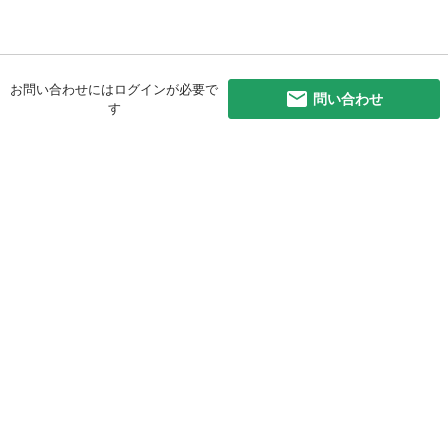
お問い合わせにはログインが必要で
問い合わせ
す
初めての方へ
利用規約
プライバシーポリシー
プライバシー・ステートメント
健全化に資する運用方針
お問い合わせ
運営会社
サイトマップ
ご利用ガイド
フリーワードで探す
PC版で表示
都道府県選択
特定商取引法の表示
利用者情報の外部送信について