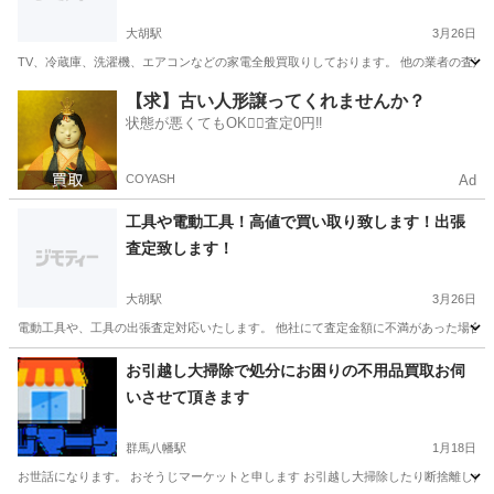
大胡駅
3月26日
TV、冷蔵庫、洗濯機、エアコンなどの家電全般買取りしております。 他の業者の査定
群馬
前橋市
大胡駅
リサイクルショップ
無料
【求】古い人形譲ってくれませんか？
状態が悪くてもOK🙆‍♀️査定0円‼️
COYASH
Ad
工具や電動工具！高値で買い取り致します！出張
査定致します！
大胡駅
3月26日
電動工具や、工具の出張査定対応いたします。 他社にて査定金額に不満があった場合、一
群馬
前橋市
大胡駅
リサイクルショップ
無料
お引越し大掃除で処分にお困りの不用品買取お伺
いさせて頂きます
群馬八幡駅
1月18日
お世話になります。 おそうじマーケットと申します お引越し大掃除したり断捨離したり