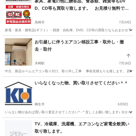
家具、家電の他に贈答品、食器類、雑貨等もDV
D、CD等も買取り致します。 お見積り無料で
す。
高崎市
7月24日
家電・家具・贈答品(ギフト）・雑貨・自転車、DVD、CD等の買取りならおまかせ下さ
群馬
高崎市
リサイクルショップ
群馬
太田市
お引越しに伴うエアコン移設工事・取外し・撤
去・取付
リサイクルショップ
無料
木崎駅
7月16日
中古、新品ルームエアコン取り付け、取り外し工事 事前見積もりも致します。 距離により出
群馬
太田市
木崎駅
リサイクルショップ
取り外し
いらなくなった物、買い取りさせてください＾＾
桐生市
6月8日
いらない物があれば買い取り査定させてください^ - ^ 宜しくお願い致します♪ 分からな
群馬
桐生市
リサイクルショップ
TV、冷蔵庫、洗濯機、エアコンなど家電全般買い
取り致します。