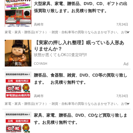
群馬
伊勢崎市
伊勢崎駅
リサイクルショップ
買取
大型家具、家電、贈答品、DVD、CD、ギフトの出
張買取り致します。お見積り無料です。
高崎市
7月24日
家電・家具・贈答品(ギフト）・雑貨・自転車等の買取りならおまかせ下さい。 お引越
群馬
高崎市
リサイクルショップ
群馬
太田市
【実家の押し入れ整理】眠っている人形あ
りませんか？
リサイクルショップ
無料
状態が悪くてもOK🙆‍♀️査定0円‼️
COYASH
Ad
贈答品、食器類、雑貨、DVD、CD等の買取り致し
ます。 お見積り無料です。
高崎市
7月24日
家電・家具・贈答品(ギフト）・雑貨・自転車等の買取りならおまかせ下さい。 お引越し
群馬
高崎市
リサイクルショップ
群馬
伊勢崎市
家具、家電、贈答品、DVD、CDなど買取り致しま
す。お見積り無料です。
リサイクルショップ
無料