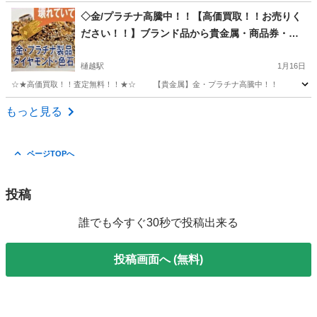
群馬
高崎市
群馬八幡駅
リサイクルショップ
買取
◇金/プラチナ高騰中！！【高価買取！！お売りく
ださい！！】ブランド品から貴金属・商品券・切
手・その他◇
樋越駅
1月16日
☆★高価買取！！査定無料！！★☆ 【貴金属】金・プラチナ高騰中！！
群馬
前橋市
樋越駅
リサイクルショップ
無料
もっと見る
ページTOPへ
投稿
誰でも今すぐ30秒で投稿出来る
投稿画面へ (無料)