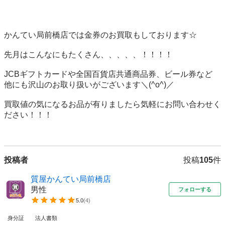
かんてい局前橋店では金券のお買取もしております☆

先月はこんなにもたくさん、、、、、！！！！

JCBギフトカードや全国百貨店共通商品券、ビール券など

他にも沢山のお取り扱いがございます＼(^o^)／

買取値の気になるお品が有りましたら気軽にお問い合わせく
ださい！！！

投稿者
投稿
105
件
質屋かんてい局前橋店
男性
フォローする
5.0
(
4
)
身分証
法人書類