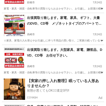
前橋市
7月24日
家電・家具・雑貨・自転車等の買取りならおまかせ下さい。 お引越し、お部屋の模様替
群馬
前橋市
リサイクルショップ
無料
出張買取り致します。家電、家具、ギフト、大量
のDVD、CD等 メゾネットタイプのアパートでも
対応致します。
高崎市
7月24日
☆家具、家電の入れ替えやお引越しに伴う不用品の買い取り。ご実家の眠っているギフト
群馬
高崎市
リサイクルショップ
埼玉
本庄市
出張買取り致します。大型家具、家電、贈答品、D
VD、CD等 お任せ下さい。
リサイクルショップ
無料
高崎市
7月24日
家電・家具・雑貨・自転車等の買取りならおまかせ下さい。 お引越し、お部屋の模様替
群馬
高崎市
リサイクルショップ
無料
【実家の押し入れ整理】眠っている人形あ
りませんか？
状態が悪くてもOK🙆‍♀️査定0円‼️
COYASH
Ad