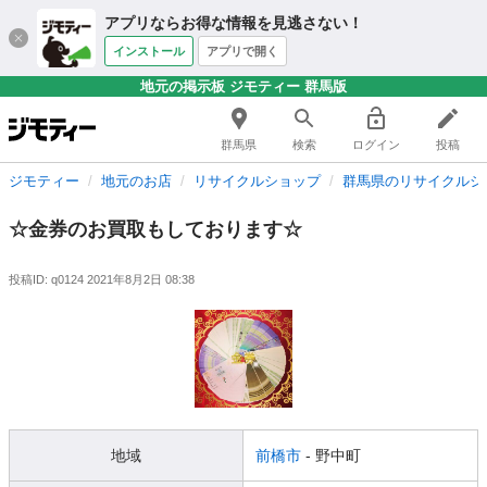
アプリならお得な情報を見逃さない！
インストール
アプリで開く
地元の掲示板 ジモティー 群馬版
群馬県
検索
ログイン
投稿
ジモティー
地元のお店
リサイクルショップ
群馬県のリサイクルシ
☆金券のお買取もしております☆
投稿ID: q0124
2021年8月2日 08:38
地域
前橋市
- 野中町