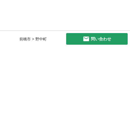
問い合わせ
前橋市 > 野中町
初めての方へ
利用規約
プライバシーポリシー
プライバシー・ステートメント
健全化に資する運用方針
お問い合わせ
運営会社
サイトマップ
ご利用ガイド
フリーワードで探す
PC版で表示
都道府県選択