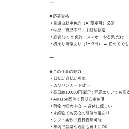
━

■ 応募資格

 • 普通自動車免許（AT限定可）必須

 • 学歴・職歴不問／未経験歓迎

 • 必要なのは 免許・スマホ・やる気 だけ！

 • 横乗り研修あり（1〜3日） → 初めてでも安心

━

■ この仕事の魅力

・日払い週払い可能

・ガソリンカード貸与

 • 高日給18,000円保証で群馬エリアでも高収入！

 • Amazon案件で長期安定稼働

 • 荷物は軽め中心 → 身体に優しい

 • 未経験でも安心の研修制度あり

 • シフト柔軟／直行直帰可能

 • 車内で音楽や通話も自由にOK
