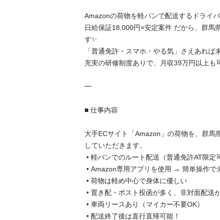
Amazonの荷物を軽バンで配送するドライバー
日給保証18,000円×安定案件 だから、群
す✨

「普通免許・スマホ・やる気」さえあれば未
充実の研修制度ありで、月収39万円以上も可能！
━

■ 仕事内容

大手ECサイト「Amazon」の荷物を、群
していただきます。

 • 軽バンでのルート配送（普通免許AT限定可）

 • Amazon専用アプリを使用 → 簡単操作で未経験も安心

 • 荷物は軽め中心で身体に優しい

 • 置き配・ポスト投函が多く、非対面配送がメイン

 • 車両リースあり（マイカー不要OK）

 • 配送終了後は直行直帰可能！
