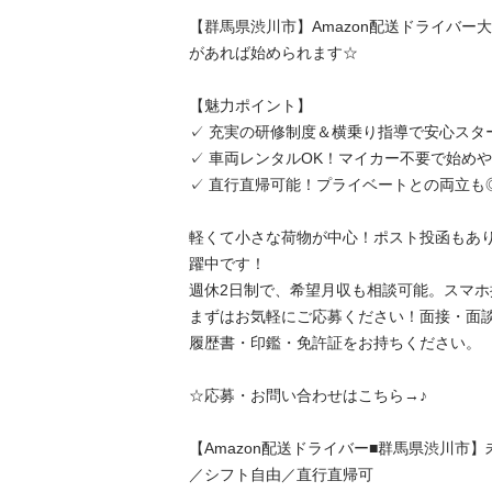
【群馬県渋川市】Amazon配送ドライバー
があれば始められます☆

【魅力ポイント】

✓ 充実の研修制度＆横乗り指導で安心スタート
✓ 車両レンタルOK！マイカー不要で始めやすい
✓ 直行直帰可能！プライベートとの両立も◎

軽くて小さな荷物が中心！ポスト投函もあ
躍中です！

週休2日制で、希望月収も相談可能。スマホ操
まずはお気軽にご応募ください！面接・面談
履歴書・印鑑・免許証をお持ちください。

☆応募・お問い合わせはこちら→♪

【Amazon配送ドライバー■群馬県渋川市】未
／シフト自由／直行直帰可
