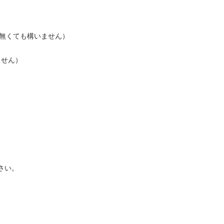
くても構いません）



）


さい。