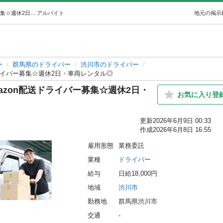
☆未経験OK！群馬県渋川市でAmazon配送ドライバー募集☆週休2日・車両レンタル◎ (ST) 渋川のドライバーの無料求人広告・アルバイト・バイト募集情報｜ジモティー
アルバイト
地元の掲示
ー
群馬県のドライバー
渋川市のドライバー
ライバー募集☆週休2日・車両レンタル◎
azon配送ドライバー募集☆週休2日・
お気に入り登
更新
2026年6月9日 00:33
作成
2026年6月8日 16:55
雇用形態
業務委託
業種
ドライバー
給与
日給18,000円
地域
渋川市
勤務地
群馬県渋川市
交通
-