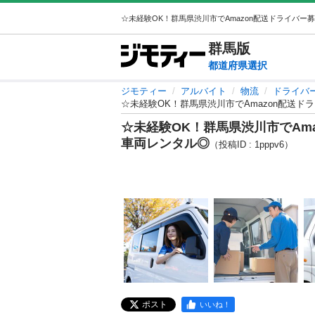
群馬
版
都道府県選択
ジモティー
アルバイト
物流
ドライバ
☆未経験OK！群馬県渋川市でAmazon配送ド
☆未経験OK！群馬県渋川市でAm
車両レンタル◎
（投稿ID : 1pppv6）
ポスト
いいね！