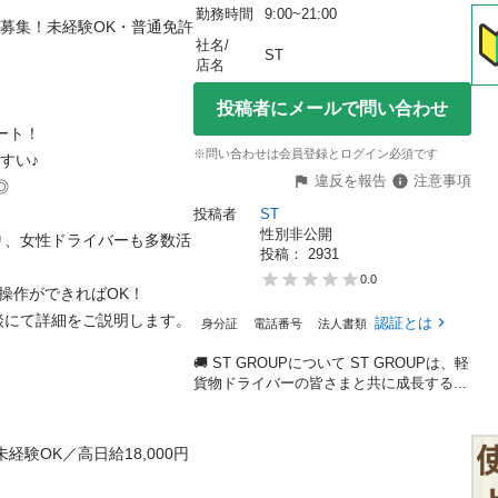
勤務時間
9:00~21:00
大募集！未経験OK・普通免許
社名/
ST
店名
投稿者にメールで問い合わせ
！

※問い合わせは会員登録とログイン必須です
♪

違反を報告
注意事項

投稿者
ST
性別非公開
り、女性ドライバーも多数活
投稿： 
2931
0.0
作ができればOK！

にて詳細をご説明します。

認証とは
身分証
電話番号
法人書類
🚚 ST GROUPについて ST GROUPは、軽
貨物ドライバーの皆さまと共に成長する...
経験OK／高日給18,000円