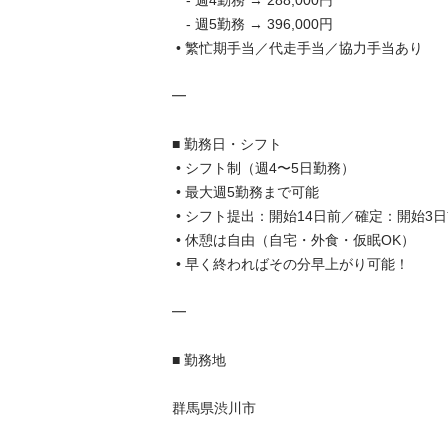
　- 週4勤務 → 288,000円

　- 週5勤務 → 396,000円

 • 繁忙期手当／代走手当／協力手当あり

━

■ 勤務日・シフト

 • シフト制（週4〜5日勤務）

 • 最大週5勤務まで可能

 • シフト提出：開始14日前／確定：開始3日前

 • 休憩は自由（自宅・外食・仮眠OK）

 • 早く終わればその分早上がり可能！

━

■ 勤務地

群馬県渋川市
