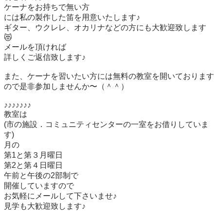
ケーナをお持ちで無い方

には私の製作した笛を用意いたします♪

ギター、ウクレレ、オカリナなどの方にも大歓迎致します
😻

メールを頂ければ

詳しくご返信致します♪

また、ケーナを習いたい方には無料の教室を開いております
ので是非参加しませんか〜（＾＾）

♪♪♪♪♪♪♪

教室は

(市の施設．コミュニティセンターの一室をお借りしていま
す)

月の

第1と第３月曜日

第2と第４日曜日

午前と午後の2部制で

開催していますので

お気軽にメールして下さいませ♪

見学も大歓迎致します♪
