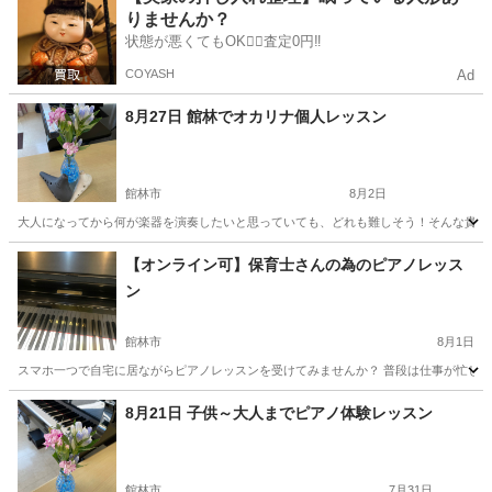
りませんか？
状態が悪くてもOK🙆‍♀️査定0円‼️
COYASH
Ad
8月27日 館林でオカリナ個人レッスン
館林市
8月2日
大人になってから何が楽器を演奏したいと思っていても、どれも難しそう！そんな貴方に
群馬
館林市
その他
オカリナ
【オンライン可】保育士さんの為のピアノレッス
ン
館林市
8月1日
スマホ一つで自宅に居ながらピアノレッスンを受けてみませんか？ 普段は仕事が忙しく
群馬
館林市
ピアノ
ピアノレッスン
8月21日 子供～大人までピアノ体験レッスン
館林市
7月31日