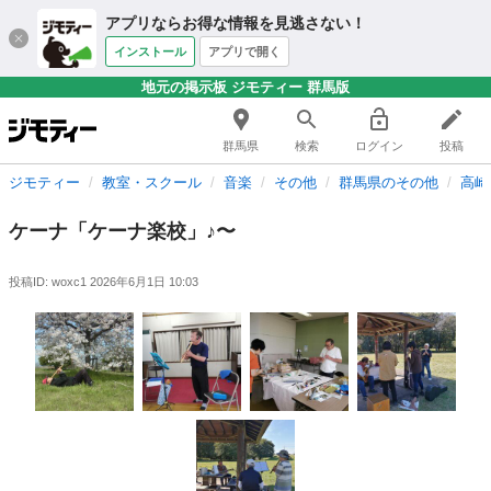
アプリならお得な情報を見逃さない！
インストール
アプリで開く
地元の掲示板 ジモティー 群馬版
群馬県
検索
ログイン
投稿
ジモティー
教室・スクール
音楽
その他
群馬県のその他
高崎
ケーナ「ケーナ楽校」♪〜
投稿ID: woxc1
2026年6月1日 10:03