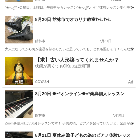
°❀⋆.ೃ࿔*:･金曜日、土曜日、午前中からレッスン°❀⋆.ೃ࿔*:･ ✲ﾟ.*体験レッスン
群馬
館林市
ピアノ
レッスン
8月20日 館林市でオカリナ教室𖤣𖥧𖥣｡𖤣𖥧𖥣｡
館林市
7月31日
大人になってから何が楽器を演奏したいと思っていても、どれも難しそう！そんな貴方に
群馬
館林市
その他
オカリナ
【求】古い人形譲ってくれませんか？
状態が悪くてもOK🙆‍♀️査定0円‼️
COYASH
Ad
8月20日 ✺⋆*オンライン✺⋆*楽典個人レッスン
館林市
7月30日
Zoomを使用した30分レッスンです！ 子供の頃、ピアノを習っていたけど、楽譜が読
群馬
館林市
その他
オカリナ
8月21日 夏休み🏖子どもの為のピアノ体験レッス