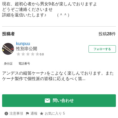
現在、超初心者から男女9名が楽しんでおりますよ

どうぞご連絡くださいませ

投稿者
投稿
28
件
kunpuu
性別非公開
フォローする
0.0
身分証
電話番号
アンデスの縦笛ケーナ♪をこよなく楽しんでおります。また
ケーナ製作で個性派の皆様に応えるべく笛...
問い合わせ
注意事項
通報
お気に入り 5