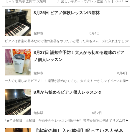
【 ⭐️☆ 群馬県 太田市 大泉町 ♬ 楽しいギター・ウクレレ教室 ☆☆ 】 (⭐️⭐️⭐️ ♪
群馬
邑楽郡
西小泉駅
ギター
レッスン
8月25日 ピアノ体験レッスンIN館林
館林市
8月4日
ピアノは音楽の基本なので他の楽器をやりたいと思った時もスムーズに入れますし、ストレ
群馬
館林市
ピアノ
レッスン
8月27日 認知症予防！大人から初める趣味のピア
ノ個人レッスン
館林市
8月4日
一人でも楽しめるピアノ！！ 楽譜が読めなくても、大丈夫！ 一からマイペースに楽しみ
群馬
館林市
その他
オカリナ
8月から始めるピアノ個人レッスン🌷
館林駅
8月2日
꙳★*ﾟ金曜日、土曜日、午前中からレッスン開始꙳★*ﾟ 音符を動物に例えてリズム打ち
群馬
館林市
館林駅
その他
リズム
【実家の押し入れ整理】眠っている人形あ