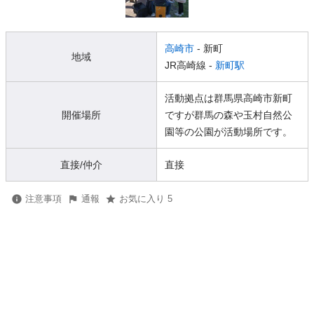
高崎市
- 新町
地域
JR高崎線 -
新町駅
活動拠点は群馬県高崎市新町
開催場所
ですが群馬の森や玉村自然公
園等の公園が活動場所です。
直接/仲介
直接
注意事項
通報
お気に入り 5