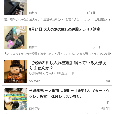
館林市
8月6日
遅い時間はなかなか通えない！送迎が出来ない！と言う方にオススメ！ 幼稚園生や小学生低学年
群馬
館林市
その他
リズム
8月24日 大人の為の癒しの体験オカリナ講座
館林市
8月5日
大人になってから何が楽器を演奏したいと思っていても、どれも難しそう！そんな貴方に
群馬
館林市
その他
【実家の押し入れ整理】眠っている人形あ
りませんか？
状態が悪くてもOK🙆‍♀️査定0円‼️
COYASH
Ad
✴️ 群馬県 〜太田市 大泉町〜【✳️楽しいギター・ウ
クレレ教室】 体験レッスン有り♪
西小泉駅
8月5日