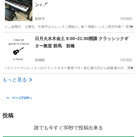
ン♬.*ﾟ
館林市
7月29日
♬｡.金曜日、土曜日、午前中からレッスン開始♬｡ ✿.*･体験レッスン受付中✿.*･ 
群馬
館林市
ピアノ
1歳
日月火水木金土 9:00~21:00開講 クラッシックギ
ター教室 群馬 前橋
前橋駅
7月29日
♪マンツーマンレッスンのクラシクギター教室です♪ 初心者の方から経験者の方、男女
群馬
前橋市
前橋駅
ギター
もっと見る
ページTOPへ
投稿
誰でも今すぐ30秒で投稿出来る